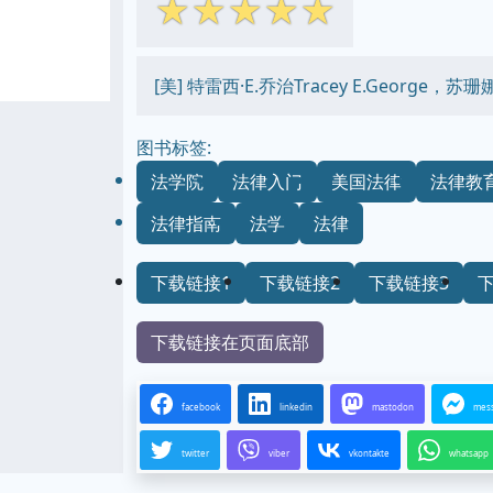
☆
☆
☆
☆
☆
[美] 特雷西·E.乔治Tracey E.George，苏珊娜
图书标签:
法学院
法律入门
美国法律
法律教
法律指南
法学
法律
下载链接1
下载链接2
下载链接3
下载链接在页面底部
facebook
linkedin
mastodon
mes
twitter
viber
vkontakte
whatsapp