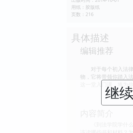
用纸：胶版纸
页数：216
具体描述
编辑推荐
对于每个初入法律之
物，它将带领你踏入
这一堂入门课，将为
继续
内容简介
《到法学院学什么》
该读哪些书和材料？