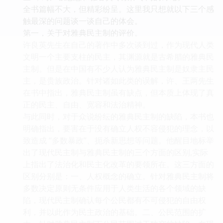
全书篇幅不大，但精彩纷呈。这里我只想就以下三个感
触最深的问题谈一谈自己的体会。
第一，关于对雅典民主制的评价。
许良英先生在自己的著作中多次谈到过，作为现代人类
文明一个主要支柱的民主，其渊源就是古希腊的雅典民
主制。但是在中国有不少人认为雅典民主制是奴隶主民
主，是贵族政治。针对诸如此类的误解，许、王两先生
在书中指出，雅典民主制虽有缺点，但本质上体现了真
正的民主、自由、宽容和法治精神。
与此同时，对于众说纷纭的雅典民主制的缺陷，本书也
明确指出，要害在于没有确立人权不容侵犯的理念，以
致造成 “多数暴政”、扼杀新思想等问题。他醒目地标举
出了现代民主制与雅典民主制的三个方面的区别,实际
上指出了法治化和民主化改革的要领所在。这三方面的
区别分别是：一、人权概念的确立。针对雅典民主制将
多数决定原则无条件应用于人类生活的各个领域的缺
陷，现代民主制确认每个公民都有不可侵犯的自由权
利，并以此作为民主政治的基础。二、公民范围的扩