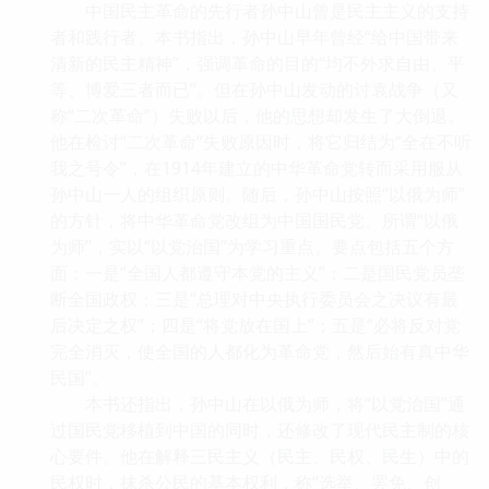
中国民主革命的先行者孙中山曾是民主主义的支持
者和践行者。本书指出，孙中山早年曾经“给中国带来
清新的民主精神”，强调革命的目的“均不外求自由、平
等、博爱三者而已”。但在孙中山发动的讨袁战争（又
称“二次革命”）失败以后，他的思想却发生了大倒退。
他在检讨“二次革命”失败原因时，将它归结为“全在不听
我之号令”，在1914年建立的中华革命党转而采用服从
孙中山一人的组织原则。随后，孙中山按照“以俄为师”
的方针，将中华革命党改组为中国国民党。所谓“以俄
为师”，实以“以党治国”为学习重点。要点包括五个方
面：一是“全国人都遵守本党的主义”；二是国民党员垄
断全国政权；三是“总理对中央执行委员会之决议有最
后决定之权”；四是“将党放在国上”；五是“必将反对党
完全消灭，使全国的人都化为革命党，然后始有真中华
民国”。
本书还指出，孙中山在以俄为师，将“以党治国”通
过国民党移植到中国的同时，还修改了现代民主制的核
心要件。他在解释三民主义（民主、民权、民生）中的
民权时，抹杀公民的基本权利，称“选举、罢免、创