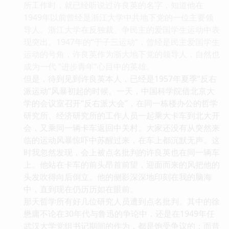
所工作时，就已经听说过许良英的名字，知道他在
1949年以前曾经是浙江大学中共地下党的一位主要领
导人。浙江大学在反独裁、争民主的爱国学生运动中表
现突出。1947年的“于子三运动”，曾经是民主爱国学生
运动的号角，许良英作为浙大地下党的领导人，自然也
成为一代 “进步青年”心目中的英雄。
但是，待到见到许良英本人，已经是1957年夏季“反右
派运动”风暴初起的时候。一天，中国科学院借北京大
学的会议室召开“反右派大会”，在同一栋楼办公的哲学
研究所、经济研究所的工作人员一起乘大卡车到北大开
会，又乘同一辆卡车返回中关村。大家还没有从突然来
临的运动风暴惊吓中苏醒过来，在车上都沉默无声。这
时我忽然发现，会上被点名批判的许良英也在同一辆车
上。他站在卡车的前头昂首前望，迎面而来的风把他的
头发吹得向后倒立。他的侧影深深地印刻在我的脑海
中，直到现在仍历历如在眼前。
那天哲学所有好几位研究人员遭到点名批判。其中的徐
懋庸不论在30年代与鲁迅的争论中，还是在1949年任
武汉大学党组书记期间的作为，都是饱受争议的；而昔