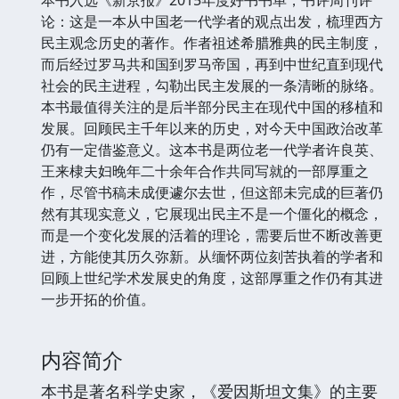
论：这是一本从中国老一代学者的观点出发，梳理西方
民主观念历史的著作。作者祖述希腊雅典的民主制度，
而后经过罗马共和国到罗马帝国，再到中世纪直到现代
社会的民主进程，勾勒出民主发展的一条清晰的脉络。
本书最值得关注的是后半部分民主在现代中国的移植和
发展。回顾民主千年以来的历史，对今天中国政治改革
仍有一定借鉴意义。这本书是两位老一代学者许良英、
王来棣夫妇晚年二十余年合作共同写就的一部厚重之
作，尽管书稿未成便遽尔去世，但这部未完成的巨著仍
然有其现实意义，它展现出民主不是一个僵化的概念，
而是一个变化发展的活着的理论，需要后世不断改善更
进，方能使其历久弥新。从缅怀两位刻苦执着的学者和
回顾上世纪学术发展史的角度，这部厚重之作仍有其进
一步开拓的价值。
内容简介
本书是著名科学史家，《爱因斯坦文集》的主要