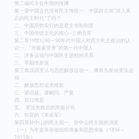
第二编民主在中国的传播
第一章中国古代没有民主传统一、中国自古就"进入真
正的民主时代"了吗？
二、中国历朝实行的是君主专制制度
三、中国传统文化的核心--三纲五常
第二章19世纪40～90年代中国人对西方民主政治的认
识一、"开眼看世界"的第一代中国人
二、洋务运动与中国民主进程的关系
三、早期维新派
第三章戊戌变法与思想解放运动一、康有为发动变法运
动
二、解放思想追求维新
三、梁启超、谭嗣同、严复
四、百日维新
五、 变法失败后的两极分化
六、邹容的《革命军》
第四章孙中山的民主观一、孙中山民主观的演变
（一）为辛亥革命做组织准备和思想准备（1894～
1911年）