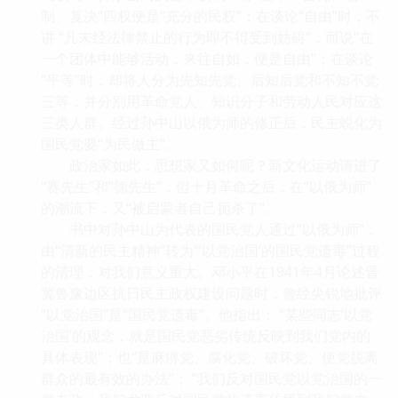
制、复决”四权便是“充分的民权”；在谈论“自由”时，不
讲 “凡未经法律禁止的行为即不得受到妨碍”，而说“在
一个团体中能够活动，来往自如，便是自由”；在谈论
“平等”时，却将人分为先知先觉、后知后觉和不知不觉
三等，并分别用革命党人、知识分子和劳动人民对应这
三类人群。经过孙中山以俄为师的修正后，民主蜕化为
国民党要“为民做主”。
政治家如此，思想家又如何呢？新文化运动请进了
“赛先生”和“德先生”，但十月革命之后，在“以俄为师”
的潮流下，又“被启蒙者自己扼杀了”。
书中对孙中山为代表的国民党人通过“以俄为师”，
由“清新的民主精神”转为“‘以党治国’的国民党遗毒”过程
的清理，对我们意义重大。邓小平在1941年4月论述晋
冀鲁豫边区抗日民主政权建设问题时，曾经尖锐地批评
“以党治国”是“国民党遗毒”。他指出： “某些同志‘以党
治国’的观念，就是国民党恶劣传统反映到我们党内的
具体表现”；也“是麻痹党、腐化党、破坏党、使党脱离
群众的最有效的办法”； “我们反对国民党以党治国的一