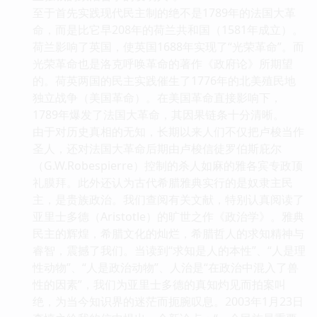
至于首先实践现代民主制的绝不是1789年的法国大革
命，而是比它早208年的荷兰共和国（1581年成立）。
荷兰影响了英国，使英国1688年实现了“光荣革命”。而
光荣革命也是洛克呼唤革命的著作《政府论》所期望
的。荷英两国的民主实践催生了1776年的北美殖民地
独立战争（美国革命）。在美国革命直接影响下，
1789年爆发了法国大革命，其因果链条十分清晰。
由于对历史真相的无知，长期以来人们不仅把卢梭当作
圣人，还对法国大革命后期由卢梭信徒罗伯斯庇尔
（G.W.Robespierre）控制的杀人如麻的雅各宾专政顶
礼膜拜。此外还认为古代希腊雅典实行的是奴隶主民
主，是贵族政治。我们查阅有关文献，特别认真阅读了
亚里士多德（Aristotle）的旷世之作《政治学》。雅典
民主的辉煌，希腊文化的灿烂，希腊哲人的求知精神与
睿智，震撼了我们。当读到“求知是人的本性”、“人是理
性动物”、“人是政治动物”、人治是“在政治中混入了兽
性的因素”，我们为亚里士多德的真知灼见而拍案叫
绝，为当今知识界的迷茫而扼腕叹息。2003年1月23日