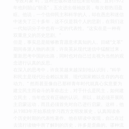
“专政对象”时，这种忠诚和迷信也未曾动摇。直到1972
年他到韶山“朝圣”，五次进出领袖故居，每次都热泪盈
眶。他说，一个信仰民主和科学的人，却在愚忠和迷信
中迷失了三十多年，这不仅是我个人的悲剧，在我们这
一代知识分子中也有一定的代表性。“这实在是一种有
双重意义的历史悲剧。”
但是，事实总是能够教育愿意求真知的人。目睹“文革”
期间各派人物的表演，许良英从现代迷信中猛醒过来，
重新思考中国的出路，同时也对自己过去视为当然的观
念进行认真的反思。
在深入的思考中，许良英越来越深刻地认识到，“科学
和民主是现代社会赖以发展、现代国家赖以生存的内在
动力。” 然而甚至像自己那样青年时代就真心实意要为
建立民主而奋斗的革命志士，对于什么是民主，如何建
立民主，当年也没有正确的认识。所以，就必须开展民
主启蒙运动，而且必须首先对自己进行启蒙。这样，他
从1983年开始系统学习西方文明发展史，认真阅读各
个历史时期的代表性著作。他在研读中发现，自己在过
去流行读物中所了解到的历史，许多是歪曲的。谬种流