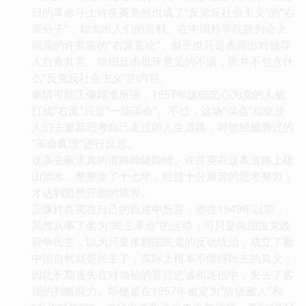
日的革命斗士许良英竟然也成了“反党反社会主义”的“右
派分子”，却大出人们的意料。在中国科学院批判会上
揭露的许良英的“右派言论”，似乎也只是表露出对领导
人自食其言、组织反击批评意见的不满，而并不包含什
么“反党反社会主义”的内容。
事情可能正像顾准所说，1957年这些忠心为党的人被
打成“右派”只是“一场误会”。不过，这场“误会”却促使
人们去重新思考自己走过的人生道路，对曾经服膺过的
“革命真理”进行反思。
这条去蔽求真的道路崎岖险峻。许良英在这条道路上跋
山涉水，整整走了十七年，经过十分艰苦的思考努力，
才达到豁然开朗的境界。
正像许良英在自己的自述中所言，他在1949年以前，
虽然从事了名为“民主革命”的运动，可只是向国民党政
府争民主，以为只要推翻国民党的反动统治，成立了新
中国自然就是民主了，实际上根本不懂得民主的真义，
因此长期迷失在对领袖的盲目忠诚和迷信中，失去了客
观的判断能力。即使是在1957年被定为“阶级敌人”和