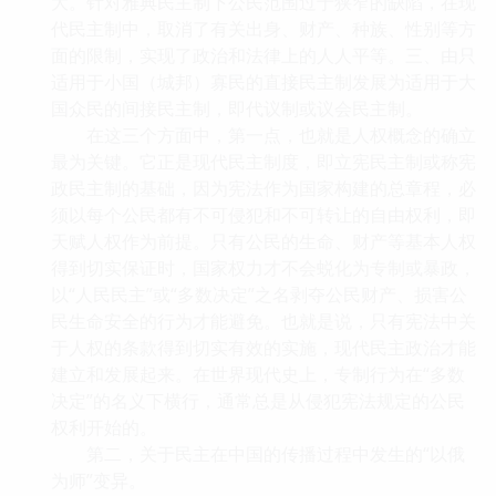
大。针对雅典民主制下公民范围过于狭窄的缺陷，在现
代民主制中，取消了有关出身、财产、种族、性别等方
面的限制，实现了政治和法律上的人人平等。三、由只
适用于小国（城邦）寡民的直接民主制发展为适用于大
国众民的间接民主制，即代议制或议会民主制。
在这三个方面中，第一点，也就是人权概念的确立
最为关键。它正是现代民主制度，即立宪民主制或称宪
政民主制的基础，因为宪法作为国家构建的总章程，必
须以每个公民都有不可侵犯和不可转让的自由权利，即
天赋人权作为前提。只有公民的生命、财产等基本人权
得到切实保证时，国家权力才不会蜕化为专制或暴政，
以“人民民主”或“多数决定”之名剥夺公民财产、损害公
民生命安全的行为才能避免。也就是说，只有宪法中关
于人权的条款得到切实有效的实施，现代民主政治才能
建立和发展起来。在世界现代史上，专制行为在“多数
决定”的名义下横行，通常总是从侵犯宪法规定的公民
权利开始的。
第二，关于民主在中国的传播过程中发生的“以俄
为师”变异。