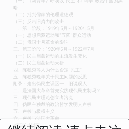
（一）《新青年》呼唤以"民主"和"科学"救治中国的黑
暗
（二）批判儒家的伦理道德观
（三）反击旧势力的攻击
二、第二阶段：1919年5月～1920年5月
（一）思想启蒙运动和"五四"群众运动
（二）俄国十月革命的影响
三、第三阶段：1920年5月～1922年7月
（一）民主启蒙运动的主流发生变化
（二）民主启蒙运动夭折
四、陈独秀等人为什么否定"民主"
五、陈独秀晚年关于民主问题的反思
附录：走出伪民主误区一、旧说误人
二、是法国大革命首先实践现代民主制吗？
三、现代民主理论创立者洛克
四、伪民主独裁的政治哲学发明人卢梭
五、卢梭与极权主义
六、卢梭与法国大革命
精彩书摘