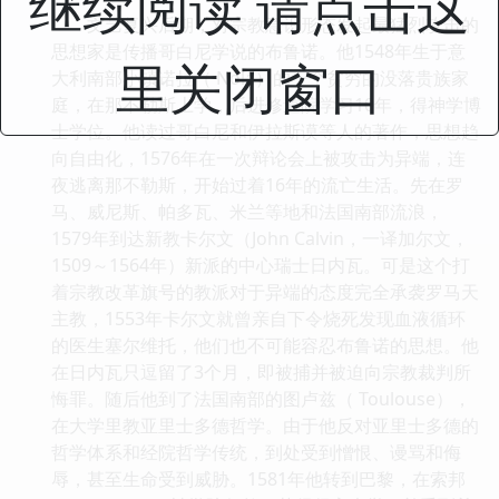
继续阅读 请点击这
文艺复兴后期，对宗教意识形态发起最猛烈攻击的
思想家是传播哥白尼学说的布鲁诺。他1548年生于意
里关闭窗口
大利南部小镇诺拉（ Nola）的一个贫穷的没落贵族家
庭，在那不勒斯上学，后进修道院学习10年，得神学博
士学位。他读过哥白尼和伊拉斯谟等人的著作，思想趋
向自由化，1576年在一次辩论会上被攻击为异端，连
夜逃离那不勒斯，开始过着16年的流亡生活。先在罗
马、威尼斯、帕多瓦、米兰等地和法国南部流浪，
1579年到达新教卡尔文（John Calvin，一译加尔文，
1509～1564年）新派的中心瑞士日内瓦。可是这个打
着宗教改革旗号的教派对于异端的态度完全承袭罗马天
主教，1553年卡尔文就曾亲自下令烧死发现血液循环
的医生塞尔维托，他们也不可能容忍布鲁诺的思想。他
在日内瓦只逗留了3个月，即被捕并被迫向宗教裁判所
悔罪。随后他到了法国南部的图卢兹（ Toulouse），
在大学里教亚里士多德哲学。由于他反对亚里士多德的
哲学体系和经院哲学传统，到处受到憎恨、谩骂和侮
辱，甚至生命受到威胁。1581年他转到巴黎，在索邦