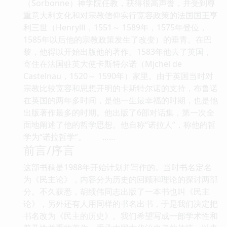
（Sorbonne）神学院任教，获得很高声誉，并受到尊
重意大利文化和对宗教信仰实行宽容政策的法国国王亨
利三世（HenryⅢ，1551～ 1589年，1575年登位，
1585年以后他的宗教政策发生了改变）的垂青。在巴
黎，他得以开始出版他的著作。1583年他去了英国，
寄住在法国驻英大使卡斯特尔诺（Mjchel de
Castelnau，1520～ 1590年）家里。由于英国当时对
宗教比较宽容和思想开明的卡斯特尔诺的支持，布鲁诺
在英国的两年多时间，是他一生最幸福的时期，也是他
出版著作最多的时期。他出版了6部对话集，第一次全
面地阐述了他的哲学思想。他自称“诺拉人”，称他的哲
学为“诺拉哲学”。 ……
前言/序言
这部书稿是1988年开始计划并写作的。当时书名定名
为《民主论》，内容分为历史的回顾和理论的探讨两部
分。不久获悉，胡绩伟同志出版了一本书也叫《民主
论》，另外还有人用同样的书名出书，于是我们决定把
书名改为《民主的历史》。我们希望写成一部学术性和