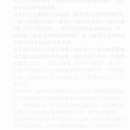
普及性并重的著作，秉承中国古代治史者的传统，以夹
叙夹议的形式来表述。
当年秋天王来棣写出书稿第一编“民主在西方的历程”第
一章“论希腊民主制”，发表于《政治学研究》1988年第
5期（9月10日出版）。她写出后继几章的初稿后，即
转到第二编“民主在中国的传播”。第一编“民主在西方的
历程”后继各章由许良英执笔。
由于我们对西方历史不熟悉，每形成一个概念都需要阅
读大量历史文献和有关论著，而我们视力不好（许良英
的视力仅0.1）、记忆力衰退，写作十分吃力。加上不
时有不可推卸的社会义务和意外的外界干扰，写作时断
时续、进度很慢，至今未能完成，只是基本上写出了主
体部分。
今年年初，研究经济学的我们的儿子许成钢和他的朋友
们深感中国经济改革已面临不可逾越的政治改革的关
口，为呼唤民主、推进民主思想启蒙运动，他们建议我
们把已写成的部分先整理出来出版，我们欣然接受。
我们青年时代都投身于爱国民主运动，可是对民主概念
并不真正理解，以为只要新中国成立了，中国就民主