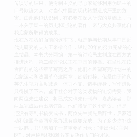
传误导的结果，使专制主义的野心家能够利用伪民主的
口号欺骗大众，对当代中国的现代转型造成严重的危
害。由此他也认识到，有必要在深入研究的基础上，写
一本关于民主的历史和理论的著作，来与大众共享他自
我启蒙所取得的成果。
现在放在我们面前的这本书，就是他与长期从事中国近
代史研究的夫人王来棣合作，经过20年的努力完成的心
血结晶。本书共分两编：第一编讨论民主制度在西方的
推进历程，第二编讨论民主在中国的传播。在呈现在读
者面前的这些章节写完之后，他们本希望写完计划中的
启蒙运动和法国革命这两章，然后付梓。但是由于许良
英先生视力高度减退、体力不支、诸事缠身，写作进度
只得慢了下来。鉴于社会对于这类读物的迫切需要，我
向两位先生建议，将已成文稿先行刊布，嘉惠读者，那
两章完成后再出增订版。他们接受了这个建议。但是，
还没有等到书稿变成书，两位先生就先后辞世，启蒙运
动和法国革命两章最终没有能够完成。为了多少弥补这
一缺憾，书里增加了一篇重要的附录：“走出伪民主误
区”，对卢梭思想和雅各宾专政作专门的讨论。