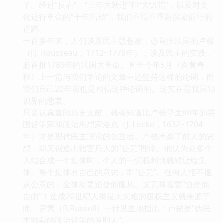
了。经过“反右”、“三年大跃进”和“大饥荒”，以及对文
化进行革命的“十年浩劫”，我们不得不重新探索前行的
道路。
一百多年来，人们谈及民主思想家，必首推法国的卢梭
（J.J. Rousseau，1712~1778年）；谈及民主的实践，
必首推1789年的法国大革命。直至今年5月《炎黄春
秋》上一篇与我们争论的文章中还坚持这样的论调，而
我们自己20年前也是相信这种论调的。这实在是我国知
识界的悲哀。
只要认真查阅历史文献，就会知道比卢梭早生80年的英
国哲学家和政治思想家洛克（J. Locke，1632~1704
年）才是现代民主理论的创立者。卢梭承袭了前人的思
想，却又创造出贻害后人的“公意”理论。他认为众多个
人结合成一个集体时，个人的一切权利也就转让给集
体。整个集体有自己的意志，即“公意”。任何人拒不服
从公意的，全体就要迫使他服从。这意味着要“迫使他
自由”！造成20世纪人类最大灾难的极权主义就来源于
此。罗素（B.Russell）一针见血地指出：卢梭是“伪民
主独裁的政治哲学的发明人”。