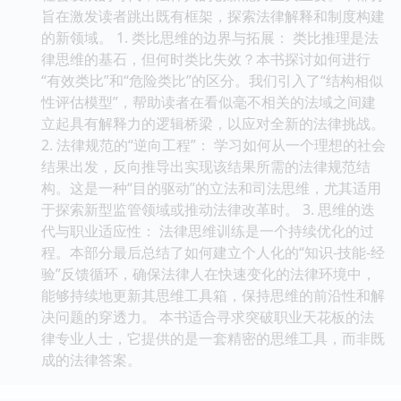
旨在激发读者跳出既有框架，探索法律解释和制度构建
的新领域。 1. 类比思维的边界与拓展： 类比推理是法
律思维的基石，但何时类比失效？本书探讨如何进行
“有效类比”和“危险类比”的区分。我们引入了“结构相似
性评估模型”，帮助读者在看似毫不相关的法域之间建
立起具有解释力的逻辑桥梁，以应对全新的法律挑战。
2. 法律规范的“逆向工程”： 学习如何从一个理想的社会
结果出发，反向推导出实现该结果所需的法律规范结
构。这是一种“目的驱动”的立法和司法思维，尤其适用
于探索新型监管领域或推动法律改革时。 3. 思维的迭
代与职业适应性： 法律思维训练是一个持续优化的过
程。本部分最后总结了如何建立个人化的“知识-技能-经
验”反馈循环，确保法律人在快速变化的法律环境中，
能够持续地更新其思维工具箱，保持思维的前沿性和解
决问题的穿透力。 本书适合寻求突破职业天花板的法
律专业人士，它提供的是一套精密的思维工具，而非既
成的法律答案。