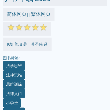
简体网页
繁体网页
||
☆
☆
☆
☆
☆
[德] 普珀 著，蔡圣伟 译
图书标签:
法学思维
法律思维
思维训练
法律入门
小学堂