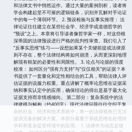
和法律文书中悄然运作。通过大量的案例剖析，读者将
学会构建起坚不可摧的逻辑链条，识别并瓦解对手论证
中的每一个薄弱环节。 2. 预设检验与反事实推理： 法
律论证往往建立在某些社会学、经济学或道德哲学的
“预设”之上。本章将引导读者像哲学家一样，对这些根
深蒂固的法律预设进行严格的批判性审查。我们引入了
“反事实思维”练习——设想如果某个关键前提或法律原
则不存在，整个法律结构将如何崩溃，从而更深刻地理
解现有框架的必要性和局限性。 3. 论点与论据的强度
校准： 如何区分“强有力支持”与“仅仅相关”的证据？本
书提供了一套量化和定性相结合的工具，帮助法律人评
估证据的说服力权重。重点讲解了概率论思维在证据采
纳和事实认定中的应用，确保结论的得出是基于最大化
证据支持而非情感倾向。 第二部分：复杂系统中的法
律建模与解构（约400字） 现代法律问题往往交织于复
杂的社会、经济和技术系统中，单一的法律视角已无法
提供完备的解决方案。本部分着重于系统思维在处理跨
学科和复杂监管环境中的应用。 1. 法律作为动态反馈