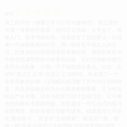
☆
☆
☆
☆
☆
评分
第三段评价（侧重于学习方法与趣味性） 我之前对
法律一直都有些敬畏，觉得它太枯燥、太专业了，很
难入门。这本书的出现，彻底改变了我的看法！它就
像一个循循善诱的向导，用一种非常平易近人的方
式，把复杂的法律思维变得有趣起来。我特别喜欢书
中那些充满智慧的小故事和比喻，它们把抽象的概念
变得生动形象，让我一下子就能抓住重点。比如，在
讲到“形式正义”和“实质正义”的时候，作者用了一个
非常形象的比喻，让我瞬间就理解了其中的区别和联
系，而且还能体会到为什么两者都很重要，又为何有
时会产生矛盾。这本书的学习设计也很巧妙，它不像
传统的教科书那样死板，而是通过一些互动式的练习
和思考题，鼓励读者主动参与进来。我感觉自己不是
在“被动学习”，而是在“主动探索”。每读完一章，都
有一种“原来法律可以这样理解”的豁然开朗的感觉。