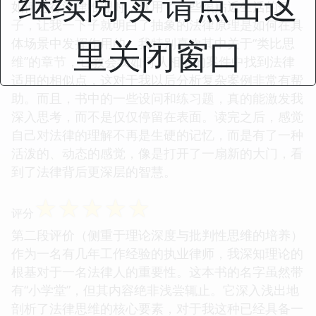
继续阅读 请点击这
如何进行法律推理时，就用了一些很贴近生活的例
子，让我一下子就明白了抽象的法律原理是如何在具
里关闭窗口
体场景中发挥作用的。我特别喜欢其中关于“类比思
维”的章节，它教会我如何从相似的案件中找到法律
适用的相似点，这对于我以后分析复杂案例非常有帮
助。而且，书中的一些设问和练习题，真的能激发我
深入思考，而不是仅仅停留在表面。读完之后，感觉
自己对法律的理解不再是生硬的记忆，而是有了一种
活泼的、动态的感觉，像是打开了一扇新的大门，看
到了法律背后更深层的智慧。
☆
☆
☆
☆
☆
评分
第二段评价（侧重于理论深度与批判性思维的培养）
作为一名有几年工作经验的执业律师，我深知理论的
根基对于一名法律人的重要性。这本书的名字虽然带
有“小学堂”，但其内容绝非浅尝辄止。它深入浅出地
剖析了法律思维的核心要素，对于我这种已经具备一