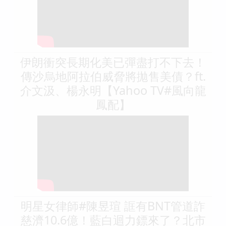
伊朗衝突長期化美已彈盡打不下去！
傳沙烏地阿拉伯威脅將拋售美債？ft.
介文汲、楊永明【Yahoo TV#風向龍
鳳配】
明星女律師#陳昱瑄 誆有BNT管道詐
慈濟10.6億！藍白迴力鏢來了？北市