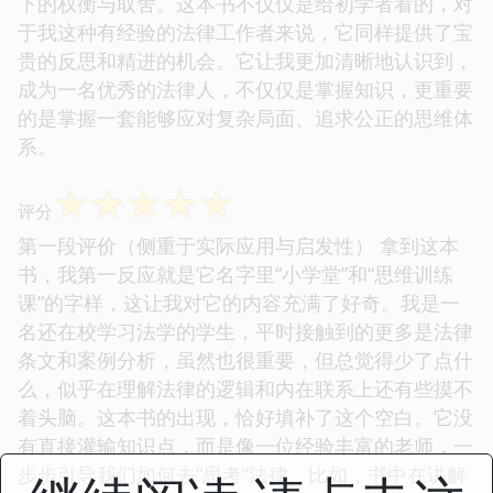
下的权衡与取舍。这本书不仅仅是给初学者看的，对
于我这种有经验的法律工作者来说，它同样提供了宝
贵的反思和精进的机会。它让我更加清晰地认识到，
成为一名优秀的法律人，不仅仅是掌握知识，更重要
的是掌握一套能够应对复杂局面、追求公正的思维体
系。
☆
☆
☆
☆
☆
评分
第一段评价（侧重于实际应用与启发性） 拿到这本
书，我第一反应就是它名字里“小学堂”和“思维训练
课”的字样，这让我对它的内容充满了好奇。我是一
名还在校学习法学的学生，平时接触到的更多是法律
条文和案例分析，虽然也很重要，但总觉得少了点什
么，似乎在理解法律的逻辑和内在联系上还有些摸不
着头脑。这本书的出现，恰好填补了这个空白。它没
有直接灌输知识点，而是像一位经验丰富的老师，一
步步引导我们如何去“思考”法律。比如，书中在讲解