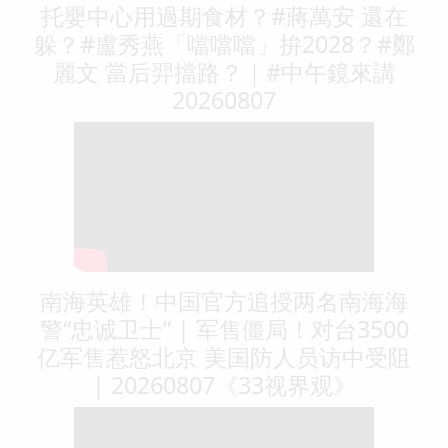
托嬰中心用過期食材？#蔣萬安 還在
躲？#盧秀燕「噹噹噹」拚2028？#鄭
麗文 當后羿擋路？｜#中午鏡來講
20260807
南海英雄！中国官方追授两名南海海
警“忠诚卫士” | 军售僵局！对台3500
亿军售惹怒北京 美国防人员访中受阻
| 20260807《33视界观》