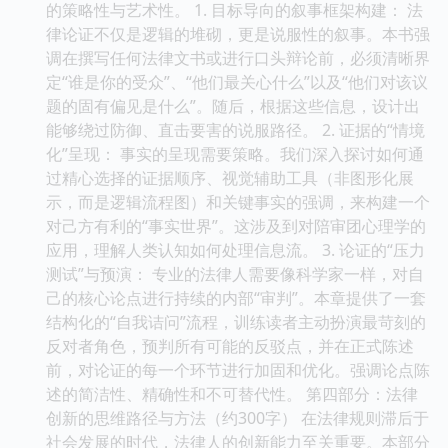
的策略性与艺术性。 1. 目标导向的叙事框架构建： 法
律论证不仅是逻辑的堆砌，更是说服性的叙事。本书强
调在撰写任何法律文书或进行口头辩论前，必须清晰界
定“谁是你的受众”、“他们最关心什么”以及“他们对该议
题的固有偏见是什么”。随后，根据这些信息，设计出
能够绕过防御、直击要害的说服路径。 2. 证据的“情境
化”呈现： 事实的呈现需要策略。我们深入探讨如何通
过精心选择的证据顺序、视觉辅助工具（非图形化展
示，而是逻辑流程图）和关键事实的强调，来构建一个
对己方有利的“事实世界”。这涉及到对陪审团心理学的
应用，理解人类认知如何处理信息流。 3. 论证的“压力
测试”与预演： 专业的法律人需要像科学家一样，对自
己的核心论点进行持续的内部“审判”。本章提供了一套
结构化的“自我诘问”流程，训练读者主动扮演最苛刻的
反对者角色，预判所有可能的反驳点，并在正式陈述
前，对论证的每一个环节进行加固和优化。强调论点陈
述的简洁性、精确性和不可替代性。 第四部分：法律
创新的思维路径与方法（约300字） 在法律规则滞后于
社会发展的时代，法律人的创新能力至关重要。本部分