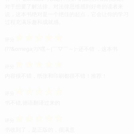
对于想要了解法律、对法律思维感到好奇的读者来
说，这本书绝对是一个绝佳的起点，它会让你的学习
过程充满乐趣和成就感。
☆
☆
☆
☆
☆
评分
(??&omega;?)?嘿～(￣▽￣～)~还不错 ，这本书
☆
☆
☆
☆
☆
评分
内容很不错，纸张和印刷都很不错！推荐！
☆
☆
☆
☆
☆
评分
书不错,德语翻译过来的
☆
☆
☆
☆
☆
评分
书收到了，是正版的，很满意