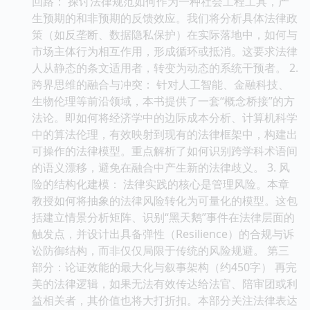
回路： 探讨法律规范如何作为一种社会工程工具，产
生预期的和非预期的反馈效应。我们将分析具体法律政
策（如反垄断、数据隐私保护）在实际落地中，如何与
市场主体行为相互作用，形成循环或抵消。这要求法律
人从静态的条文适用者，转变为动态的系统干预者。 2.
跨界思维的融合与冲突： 针对人工智能、金融科技、
生物伦理等前沿领域，本书提供了一套“概念桥接”的方
法论。即如何将经济学中的边际成本分析、计算机科学
中的算法伦理，有效映射到现有的法律框架中，构建出
可操作的法律模型。重点解析了如何识别跨学科术语间
的语义漂移，避免在融合中产生新的法律歧义。 3. 风
险的结构化建模： 法律实践的核心是管理风险。本章
教授如何将抽象的法律风险转化为可量化的模型。这包
括建立情景分析矩阵、识别“黑天鹅”事件在法律层面的
触发点，并设计出具备弹性（Resilience）的合规与诉
讼防御结构，而非仅仅局限于传统的风险规避。 第三
部分：论证效能的最大化与叙事架构（约450字） 再完
美的法律逻辑，如果无法有效传达给法官、陪审团或利
益相关者，其价值也将大打折扣。本部分关注法律表达