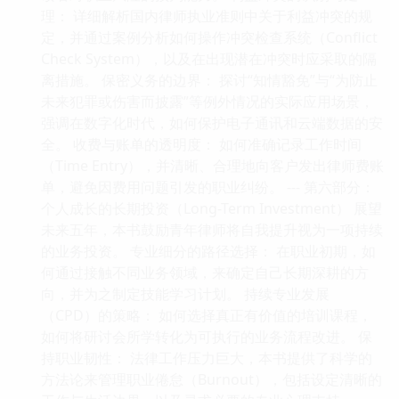
理： 详细解析国内律师执业准则中关于利益冲突的规
定，并通过案例分析如何操作冲突检查系统（Conflict
Check System），以及在出现潜在冲突时应采取的隔
离措施。 保密义务的边界： 探讨“知情豁免”与“为防止
未来犯罪或伤害而披露”等例外情况的实际应用场景，
强调在数字化时代，如何保护电子通讯和云端数据的安
全。 收费与账单的透明度： 如何准确记录工作时间
（Time Entry），并清晰、合理地向客户发出律师费账
单，避免因费用问题引发的职业纠纷。 --- 第六部分：
个人成长的长期投资（Long-Term Investment） 展望
未来五年，本书鼓励青年律师将自我提升视为一项持续
的业务投资。 专业细分的路径选择： 在职业初期，如
何通过接触不同业务领域，来确定自己长期深耕的方
向，并为之制定技能学习计划。 持续专业发展
（CPD）的策略： 如何选择真正有价值的培训课程，
如何将研讨会所学转化为可执行的业务流程改进。 保
持职业韧性： 法律工作压力巨大，本书提供了科学的
方法论来管理职业倦怠（Burnout），包括设定清晰的