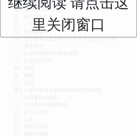
继续阅读 请点击这
三、查阅全部案卷
四、撰写上诉状
五、提出辩护意见
里关闭窗口
六、二审开庭
七、死刑复核程序
第十五章被害人及刑事附带民事诉讼的律师代理
一、接受委托
二、起草刑事附带民事起诉状
三、开庭前的工作
四、开庭
五、调解
六、上诉
第十六章刑事自诉案件律师的代理和辩护
一、自诉案件的确定
二、自诉案件证据的准备
三、起草自诉状
四、立案
五、辩护与反诉
六、调解和和解