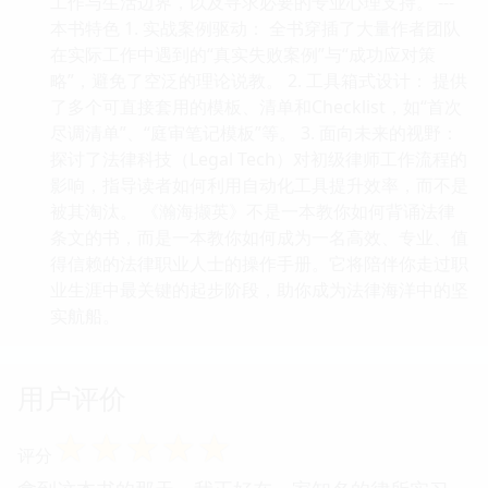
工作与生活边界，以及寻求必要的专业心理支持。 ---
本书特色 1. 实战案例驱动： 全书穿插了大量作者团队
在实际工作中遇到的“真实失败案例”与“成功应对策
略”，避免了空泛的理论说教。 2. 工具箱式设计： 提供
了多个可直接套用的模板、清单和Checklist，如“首次
尽调清单”、“庭审笔记模板”等。 3. 面向未来的视野：
探讨了法律科技（Legal Tech）对初级律师工作流程的
影响，指导读者如何利用自动化工具提升效率，而不是
被其淘汰。 《瀚海撷英》不是一本教你如何背诵法律
条文的书，而是一本教你如何成为一名高效、专业、值
得信赖的法律职业人士的操作手册。它将陪伴你走过职
业生涯中最关键的起步阶段，助你成为法律海洋中的坚
实航船。
用户评价
☆
☆
☆
☆
☆
评分