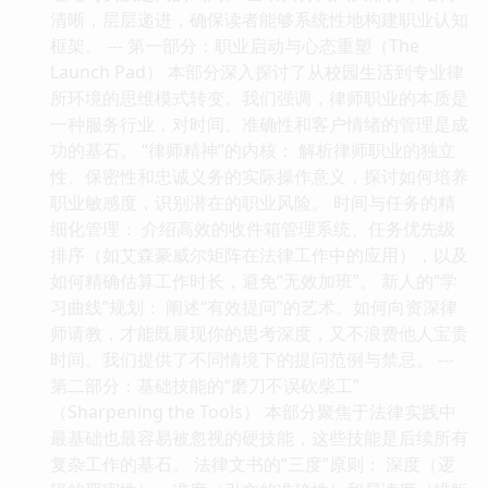
清晰，层层递进，确保读者能够系统性地构建职业认知
框架。 --- 第一部分：职业启动与心态重塑（The
Launch Pad） 本部分深入探讨了从校园生活到专业律
所环境的思维模式转变。我们强调，律师职业的本质是
一种服务行业，对时间、准确性和客户情绪的管理是成
功的基石。 “律师精神”的内核： 解析律师职业的独立
性、保密性和忠诚义务的实际操作意义，探讨如何培养
职业敏感度，识别潜在的职业风险。 时间与任务的精
细化管理： 介绍高效的收件箱管理系统、任务优先级
排序（如艾森豪威尔矩阵在法律工作中的应用），以及
如何精确估算工作时长，避免“无效加班”。 新人的“学
习曲线”规划： 阐述“有效提问”的艺术。如何向资深律
师请教，才能既展现你的思考深度，又不浪费他人宝贵
时间。我们提供了不同情境下的提问范例与禁忌。 ---
第二部分：基础技能的“磨刀不误砍柴工”
（Sharpening the Tools） 本部分聚焦于法律实践中
最基础也最容易被忽视的硬技能，这些技能是后续所有
复杂工作的基石。 法律文书的“三度”原则： 深度（逻