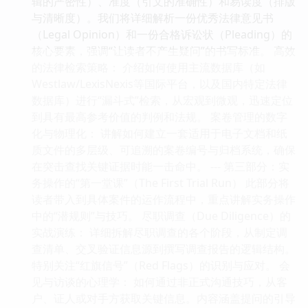
辑的严密性）、准度（引文的准确性）和易读度（排版
与清晰度）。我们将详细解析一份优秀法律意见书
（Legal Opinion）和一份合格诉讼状（Pleading）的
核心要素，强调“让读者不产生疑问”的书写标准。 高效
的法律检索策略： 介绍如何使用主流数据库（如
Westlaw/LexisNexis等国际平台，以及国内特定法律
数据库）进行“漏斗式”检索，从宏观到微观，迅速定位
到具有最高参考价值的判例和法规。 案卷管理的数字
化与物理化： 讲解如何建立一套适用于电子文档和纸
质文件的多层级、可追溯的案卷编号与归档系统，确保
在突击查找关键证据时能一击命中。 --- 第三部分：实
务操作的“第一堂课”（The First Trial Run） 此部分将
读者带入到具体案件的运作流程中，重点讲解实务操作
中的“潜规则”与技巧。 尽职调查（Due Diligence）的
实战演练： 详细拆解尽职调查的各个阶段，从制定调
查清单、交叉验证信息源到撰写调查报告的逻辑结构。
特别关注“红旗信号”（Red Flags）的识别与应对。 会
见与访谈的心理学： 如何通过非正式沟通技巧，从客
户、证人或对手方获取关键信息。内容涵盖提问的引导