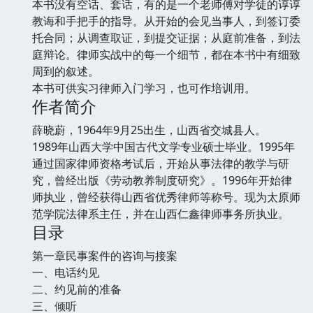
本书没有空话、套话，有的是一个老师傅对学徒的谆谆
教诲和手把手的指导。从开始的会见当事人，到签订委
托合同；从调查取证，到提交证据；从庭前准备，到法
庭辩论。律师实战中的每一个细节，都在本书中有细致
周到的叙述。
本书可供实习律师入门学习，也可作培训用。
作者简介
薛晓蔚，1964年9月25出生，山西省交城县人。
1989年山西大学中国古代文学专业硕士毕业。1995年
通过国家律师资格考试后，开始从事法律的教学与研
究，曾经出版《劳动教养制度研究》。1996年开始律
师执业，曾经获得山西省优秀律师等称号。现为太原师
范学院法律系主任，并在山西仁鑫律师事务所执业。
目录
第一章民事案件的咨询与接案
一、电话约见
二、约见前的准备
三、倾听