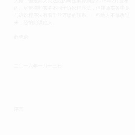
大修，但最高人民法院的司法解释则是2015年2月发布
的。尽管律师实务不同于诉讼程序法，但律师实务毕竟
与诉讼程序法有着千丝万缕的联系。一些地方不修改过
来，恐怕贻误他人。
薛晓蔚
二〇一六年一月十三日
序言