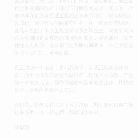
上的言行。开完庭，和助手们沟通，告诉他们，哪些言
行合乎律师的规矩，哪些言行则没有规矩。我国的一些
老律师许多没有受过正规的法学教育培训，没有规矩可
以理解。近些年法学院系毕业的学生，依然没有规矩。
这几年接触了不少正规法学院系的毕业生，向他们询问
在大学期间是否有老师讲授律师实务之类的课程，回答
往往令人失望。这些都促使我腾出时间来，一定要把这
本书尽快写完，早早出版。
真正的第一个读者，是我的孩子。女儿正经学法律出
身，硕士毕业后开始实习做律师，恰逢本书杀青，于是
第一个给女儿读，捎带请她核对新修改的法律，找找错
别字，避免出差错让人笑话。
设想着，数年后在法庭上被人击败，对方律师很客气地
过来握手，说：薛老师，我读过你的书。
薛晓蔚