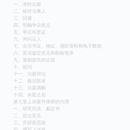
一、准时出庭
二、核对当事人
三、回避
四、明确争议焦点
五、举证和质证
六、询问证人
七、出示书证、物证、视听资料和电子数据
八、宣读鉴定意见和勘验笔录
九、逾期提供的证据
十、提问
十一、法庭辩论
十二、最后陈述
十三、法庭调解
十四、休庭之后
第七章上诉案件律师的代理
一、研究判决、裁定书
二、提出意见
三、开辟新思路
四、撰写上诉状