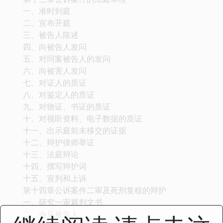
一、准时到庭
二、宣布开庭
三、被告人陈述
四、向被告人发问
五、对同案被告人的发问
六、向被害人发问
七、对证人的质证
八、对鉴定人的质证
九、对物证、书证的质证
十、对视听资料、电子数据的质证
十一、出示庭前未移交的证据
十二、辩护律师举证
十三、法庭辩论
十四、撰写辩护词
十五、宣判和上诉
第十四章公诉案件二审及死刑复核的辩护
一、研究一审裁判文书
二、会见被告人