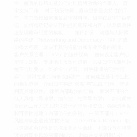
性、倾听的技巧以及如何处理情绪激动的当事人。 庭
审支持工作： 对于初级律师，庭审更多是支持性的工
作。本书教授如何准备庭审材料包、如何在庭审中做笔
记、如何精确记录法官的提问顺序和内容，以及庭后快
速整理庭审纪要的模板。 --- 第四部分：沟通与人际网
络的构建（Networking and Diplomacy） 律师的成
功很大程度上取决于其沟通能力和专业声誉的积累。
客户关系管理（CRM）的法律视角： 如何设定客户期
望值，定期、专业地汇报案件进展，以及如何优雅地拒
绝不合理要求，维护专业界限。 对手律师的“理性博
弈”： 探讨在谈判与争议解决中，如何建立基于专业性
的相互尊重。介绍如何构建“双赢”与“底线”思维，使谈
判更具建设性。 律所内部政治的导航： 面对不同的合
伙人风格（导师型、细节控、结果导向型），如何调整
自己的工作方式以获取最佳的指导和资源。强调透明度
和可靠性是建立内部信任的关键。 --- 第五部分：专业
风险与职业道德的“防火墙”（The Ethical Barrier） 职
业道德和合规性是法律服务的生命线。本部分旨在培养
读者对职业风险的预判能力。 利益冲突的识别与处