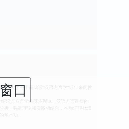
闭窗口
北京大学主干基础课“汉语方言学”近年来的教
介绍汉语方言学的基本理论、汉语方言调查的
分析，强调理论和实践相结合，在融汇现代汉
的基本功。