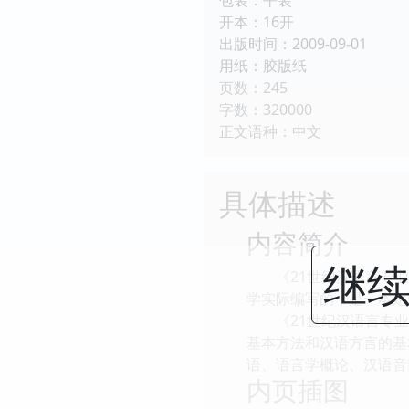
开本：16开
出版时间：2009-09-01
用纸：胶版纸
页数：245
字数：320000
正文语种：中文
具体描述
内容简介
继续
《21世纪汉语言专业规
学实际编写的，是一本定
《21世纪汉语言专业规
基本方法和汉语方言的基
语、语言学概论、汉语音
内页插图