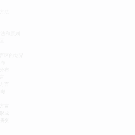
方法
方法和原则
区
言区的划界
分布
分布
言
方言
鸟瞰
方言
形成
演变