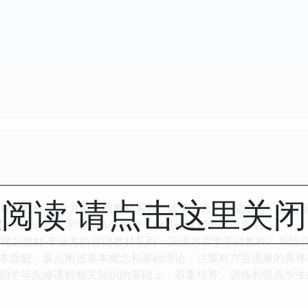
阅读 请点击这里关
划教材·专业方向基础教材系列：汉语方言学基础教程》是根据
位于汉语言文字学本科高年级专业基础课程的教学用书。
划教材·专业方向基础教材系列：汉语方言学基础教程》系统
本面貌，重点阐述基本概念和基础理论，注重对方言现象的具体
韵学等先修课程相关知识的基础上，着重培养、训练和提高学生