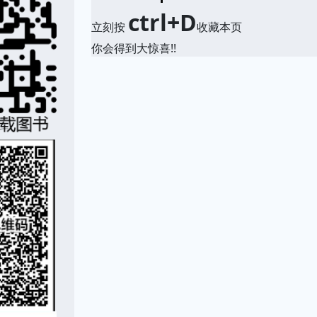
ctrl+D
立刻按
收藏本页
你会得到大惊喜!!