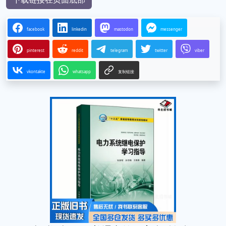
facebook
linkedin
mastodon
messenger
pinterest
reddit
telegram
twitter
viber
vkontakte
whatsapp
复制链接