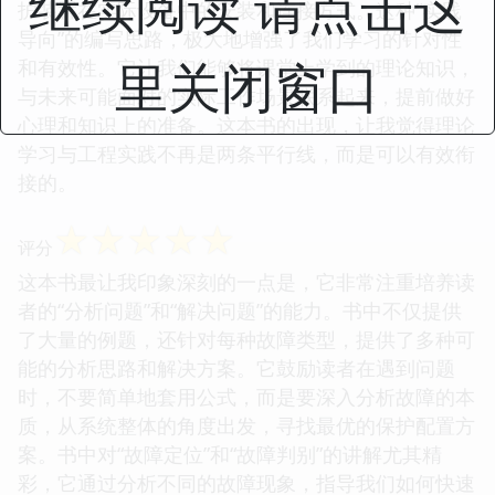
继续阅读 请点击这
护装置在实际设备中的安装和连接方式。这种“实践
导向”的编写思路，极大地增强了我们学习的针对性
里关闭窗口
和有效性。它让我们能够将课堂上学到的理论知识，
与未来可能面对的实际工作场景联系起来，提前做好
心理和知识上的准备。这本书的出现，让我觉得理论
学习与工程实践不再是两条平行线，而是可以有效衔
接的。
☆
☆
☆
☆
☆
评分
这本书最让我印象深刻的一点是，它非常注重培养读
者的“分析问题”和“解决问题”的能力。书中不仅提供
了大量的例题，还针对每种故障类型，提供了多种可
能的分析思路和解决方案。它鼓励读者在遇到问题
时，不要简单地套用公式，而是要深入分析故障的本
质，从系统整体的角度出发，寻找最优的保护配置方
案。书中对“故障定位”和“故障判别”的讲解尤其精
彩，它通过分析不同的故障现象，指导我们如何快速