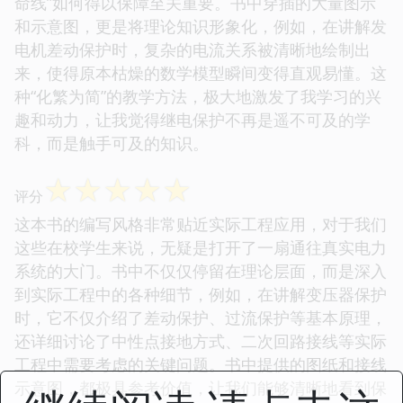
命线”如何得以保障至关重要。书中穿插的大量图示
和示意图，更是将理论知识形象化，例如，在讲解发
电机差动保护时，复杂的电流关系被清晰地绘制出
来，使得原本枯燥的数学模型瞬间变得直观易懂。这
种“化繁为简”的教学方法，极大地激发了我学习的兴
趣和动力，让我觉得继电保护不再是遥不可及的学
科，而是触手可及的知识。
☆
☆
☆
☆
☆
评分
这本书的编写风格非常贴近实际工程应用，对于我们
这些在校学生来说，无疑是打开了一扇通往真实电力
系统的大门。书中不仅仅停留在理论层面，而是深入
到实际工程中的各种细节，例如，在讲解变压器保护
时，它不仅介绍了差动保护、过流保护等基本原理，
还详细讨论了中性点接地方式、二次回路接线等实际
工程中需要考虑的关键问题。书中提供的图纸和接线
示意图，都极具参考价值，让我们能够清晰地看到保