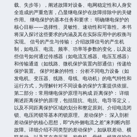
载、失步等），阐述故障对设备、电网稳定性和人身安
全造成的严重危害，凸显继电保护在故障排除中的关键
作用。 继电保护的基本任务和要求： 明确继电保护的
核心目标——选择性、灵敏性、速动性和可靠性。本书
将深入探讨这些要求的内涵及其在实际应用中的权衡与
实现。 信号的产生与传输： 介绍故障信号的产生机
制，如电压、电流、频率、功率等参数的变化，以及这
些信号如何通过传感器（如电流互感器、电压互感器）
和传输通道（如线路、微机保护装置内部通信）传递给
保护装置。 保护对象的特性： 分析不同电力设备（如
发电机、变压器、线路、母线、电动机）的电气特性和
运行方式，为理解针对不同设备的保护方案提供依据。
第二部分：常用继电保护原理与构成 距离保护： 详细
阐述距离保护的原理，包括阻抗、电抗、电导等定义，
以及不同距离保护区域的划分和整定原则。介绍电流闭
锁、电压闭锁等基本闭锁原理。 差动保护： 深入剖析
差动保护的核心思想，即“内外侧电流之差”来判断内部
故障。详细介绍不同类型的差动保护，如纵联差动、横
联差动，以及其在变压器、发电机、母线、线路保护中