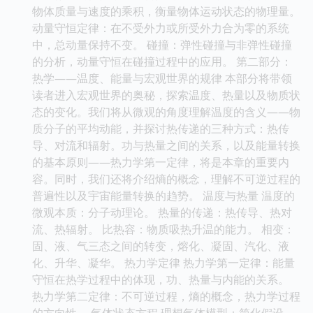
物体质量与速度的乘积，衡量物体运动状态的物理量。
动量守恒定律：在不受外力或所受外力合为零的系统
中，总动量保持不变。 碰撞：弹性碰撞与非弹性碰撞
的分析，动量守恒在碰撞过程中的应用。 第二部分：
热学——温度、能量与宏观世界的规律 本部分将带领
读者进入宏观世界的奥秘，探索温度、热量以及物质状
态的变化。我们将从微观的角度理解温度的含义——物
质分子的平均动能，并探讨热传递的三种方式：热传
导、对流和辐射。功与热量之间的关系，以及能量转换
的基本原则——热力学第一定律，将是本章的重要内
容。同时，我们还将介绍熵的概念，理解不可逆过程的
普遍性以及宇宙能量转换的趋势。 温度与热量 温度的
微观本质：分子动理论。 热量的传递：热传导、热对
流、热辐射。 比热容：物质吸热升温的能力。 相变：
固、液、气三态之间的转变，熔化、凝固、汽化、液
化、升华、凝华。 热力学定律 热力学第一定律：能量
守恒在热学过程中的体现，功、热量与内能的关系。
热力学第二定律：不可逆过程，熵的概念，热力学过程
的方向性。 气体状态方程 理想气体模型：简化假设。