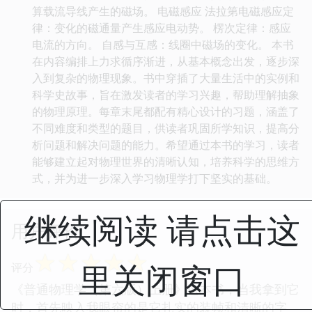
算载流导线产生的磁场。 电磁感应 法拉第电磁感应定
律：变化的磁通量产生感应电动势。 楞次定律：感应
电流的方向。 自感与互感：线圈中磁场的变化。 本书
在内容编排上力求循序渐进，从基本概念出发，逐步深
入到复杂的物理现象。书中穿插了大量生活中的实例和
科学史故事，旨在激发读者的学习兴趣，帮助理解抽象
的物理原理。每章末尾都配有精心设计的习题，涵盖了
不同难度和类型的题目，供读者巩固所学知识，提高分
析问题和解决问题的能力。希望通过本书的学习，读者
能够建立起对物理世界的清晰认知，培养科学的思维方
式，并为进一步深入学习物理学打下坚实的基础。
继续阅读 请点击这
用户评价
☆
☆
☆
☆
☆
里关闭窗口
评分
《普通物理学（第六版）上册》这本书，当我拿到它
时，首先映入我眼帘的是它扎实的装帧和清晰的字