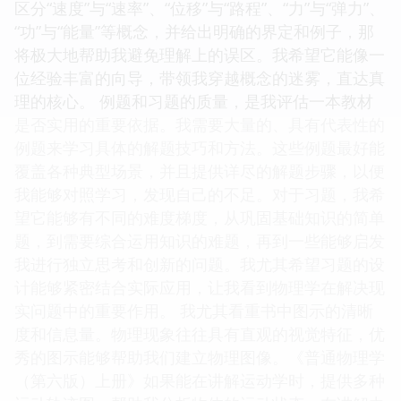
区分“速度”与“速率”、“位移”与“路程”、“力”与“弹力”、
“功”与“能量”等概念，并给出明确的界定和例子，那
将极大地帮助我避免理解上的误区。我希望它能像一
位经验丰富的向导，带领我穿越概念的迷雾，直达真
理的核心。 例题和习题的质量，是我评估一本教材
是否实用的重要依据。我需要大量的、具有代表性的
例题来学习具体的解题技巧和方法。这些例题最好能
覆盖各种典型场景，并且提供详尽的解题步骤，以便
我能够对照学习，发现自己的不足。对于习题，我希
望它能够有不同的难度梯度，从巩固基础知识的简单
题，到需要综合运用知识的难题，再到一些能够启发
我进行独立思考和创新的问题。我尤其希望习题的设
计能够紧密结合实际应用，让我看到物理学在解决现
实问题中的重要作用。 我尤其看重书中图示的清晰
度和信息量。物理现象往往具有直观的视觉特征，优
秀的图示能够帮助我们建立物理图像。《普通物理学
（第六版）上册》如果能在讲解运动学时，提供多种