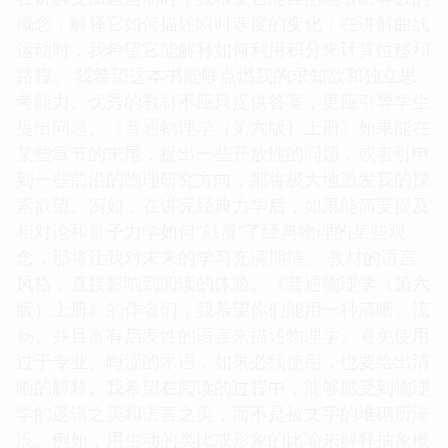
概念，解释它如何描述瞬时速度的变化；在讲解曲线
运动时，我希望它能解释如何利用积分来计算位移和
路程。 我希望这本书能够点燃我的求知欲和独立思
考能力。优秀的教材不应只提供答案，更应引导学生
提出问题。《普通物理学（第六版）上册》如果能在
某些章节的末尾，提出一些开放性的问题，或者引申
到一些前沿的物理研究方向，那将极大地激发我的探
索欲望。例如，在讲完经典力学后，如果能简要提及
相对论和量子力学如何“颠覆”了经典物理的某些观
念，那将让我对未来的学习充满期待。 教材的语言
风格，直接影响到阅读的体验。《普通物理学（第六
版）上册》的作者们，我希望你们能用一种清晰、流
畅、并且富有启发性的语言来描述物理学。避免使用
过于专业、晦涩的术语，如果必须使用，也要给出清
晰的解释。我希望在阅读的过程中，能够感受到物理
学的逻辑之美和语言之美，而不是被文字的堆砌所淹
没。例如，用生动的类比或形象的比喻来解释抽象概