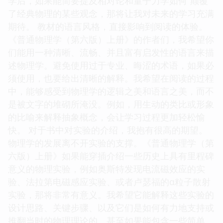
学后，如果能简要提及相对论和量子力学如何“颠覆”
了经典物理的某些观念，那将让我对未来的学习充满
期待。 教材的语言风格，直接影响到阅读的体验。
《普通物理学（第六版）上册》的作者们，我希望你
们能用一种清晰、流畅、并且富有启发性的语言来描
述物理学。避免使用过于专业、晦涩的术语，如果必
须使用，也要给出清晰的解释。我希望在阅读的过程
中，能够感受到物理学的逻辑之美和语言之美，而不
是被文字的堆砌所淹没。例如，用生动的类比或形象
的比喻来解释抽象概念，会让学习过程更加轻松愉
快。 对于书中对实验的介绍，我抱有很高的期望。
物理学的发展离不开实验的支撑。《普通物理学（第
六版）上册》如果能穿插介绍一些历史上具有里程碑
意义的物理实验，例如奥斯特发现电流磁效应的实
验、法拉第电磁感应实验、或者卢瑟福的α粒子散射
实验，那将非常有意义。我希望它能解释这些实验的
设计思路、关键步骤、以及它们是如何有力地支持或
推翻当时的物理理论的，甚至如果能包含一些简单