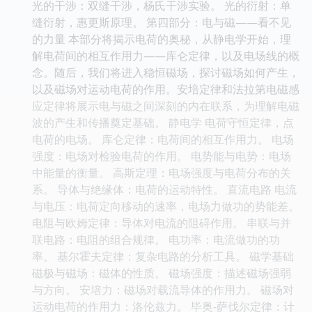
光的干涉：双缝干涉，杨氏干涉实验。 光的衍射：单
缝衍射，惠更斯原理。 第四部分：电与磁——看不见
的力量 本部分将揭示电荷的奥秘，从静电学开始，理
解电荷间的相互作用力——库仑定律，以及电场线的概
念。随后，我们将进入稳恒磁场，探讨磁场如何产生，
以及磁场对运动电荷的作用。安培定律和法拉第电磁感
应定律将展示电与磁之间深刻的内在联系，为理解电磁
波的产生和传播奠定基础。 静电学 电荷守恒定律，点
电荷的电场。 库仑定律：电荷间的相互作用力。 电场
强度：电场对检验电荷的作用。 电势能与电势：电场
中能量的衡量。 高斯定理：电场强度与电荷分布的关
系。 导体与绝缘体：电荷的运动特性。 直流电路 电流
与电压：电荷定向移动的速率，电场力做功的势能差。
电阻与欧姆定律：导体对电流的阻碍作用。 串联与并
联电路：电阻的组合规律。 电功率：电流做功的功
率。 基尔霍夫定律：复杂电路的分析工具。 磁学基础
磁极与磁场：磁体的性质。 磁场强度：描述磁场强弱
与方向。 安培力：磁场对载流导体的作用力。 磁场对
运动电荷的作用力：洛伦兹力。 毕奥-萨伐尔定律：计