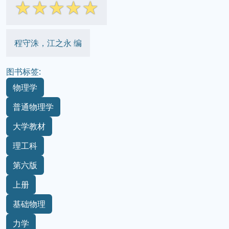
☆
☆
☆
☆
☆
程守洙，江之永 编
图书标签:
物理学
普通物理学
大学教材
理工科
第六版
上册
基础物理
力学