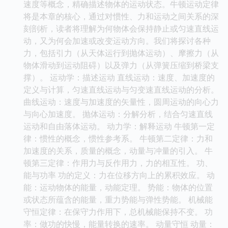
速度等概念，精确描述物体的运动状态。牛顿运动定律
将是本章的核心，通过对惯性、力和运动之间关系的深
刻剖析，读者将理解为何物体会保持静止或匀速直线运
动，又为何会加速或改变运动方向。我们将探讨各种
力，包括引力（从天体运行到抛体运动）、摩擦力（从
物体滑动到运动阻碍）以及弹力（从弹簧压缩到桥梁支
撑）。 运动学：描述运动 直线运动：速度、加速度的
定义与计算，匀速直线运动与匀变速直线运动的分析。
曲线运动：速度与加速度的矢量性，圆周运动的向心力
与向心加速度。 抛体运动：分解分析，结合匀速直线
运动和自由落体运动。 动力学：解释运动 牛顿第一定
律：惯性的概念，惯性参考系。 牛顿第二定律：力和
加速度的关系，质量的概念，动量与冲量的引入。 牛
顿第三定律：作用力与反作用力，力的相互性。 功、
能与功率 功的定义：力在位移方向上的累积效应。 动
能：运动物体的能量，动能定理。 势能：物体的位置
或状态所蕴含的能量，重力势能与弹性势能。 机械能
守恒定律：在保守力作用下，总机械能保持不变。 功
率：做功的快慢，能量转换的速率。 动量守恒 动量：