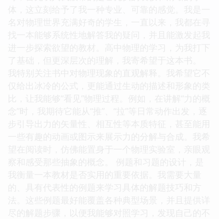
体，这立刻给予了我一种专业、可靠的感觉。我是一
名对物理世界充满好奇的学生，一直以来，我都在寻
找一本能够系统性地解答我的疑问，并且能激发起我
进一步探索欲望的教材。高中物理的学习，为我打下
了基础，但更深层次的理解，我寄希望于这本书。
我特别关注书中对物理现象的直观解释。我希望它不
仅给出冰冷的公式，更能通过生动的描述和形象的类
比，让我能够“看见”物理过程。例如，在讲解“力的概
念”时，我期待它能从“推”、“拉”等日常动作出发，逐
步引导出力的矢量性、相互性等本质特征，甚至能用
一些有趣的动画或图示来展示力的分解与合成。我希
望在阅读时，仿佛能置身于一个物理实验室，亲眼观
察和感受那些抽象的概念。 例题和习题的设计，是
我衡量一本教材是否实用的重要依据。我需要大量
的、具有代表性的例题来学习具体的解题技巧和方
法。这些例题最好能覆盖各种典型场景，并且提供详
尽的解题步骤，以便我能够对照学习，发现自己的不