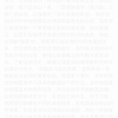
学习，让我体会到了科学的严谨与逻辑之美，但我也
深知，那只是冰山一角。《普通物理学（第六版）上
册》的出现，让我看到了深入探索的希望。 我特别
期待书中对物理概念的溯源和发展史的介绍。我希望
它能讲述每一个重要概念是如何被发现、如何被修
正、以及它在物理学发展过程中扮演的角色。例如，
在讲解“能量”时，我希望它能追溯到功和热量的关
系，然后讲到热力学定律的建立，再到狭义相对论中
质能方程的出现，展现出能量概念的不断丰富和深
化。了解这些历史，能够让我更深刻地理解科学研究
的艰辛与伟大。 例题和习题的质量，是我评估一本
教材是否实用的重要依据。我需要大量的、具有代表
性的例题来学习具体的解题技巧和方法。这些例题最
好能覆盖各种典型场景，并且提供详尽的解题步骤，
以便我能够对照学习，发现自己的不足。对于习题，
我希望它能够有不同的难度梯度，从巩固基础知识的
简单题，到需要综合运用知识的难题，再到一些能够
启发我进行独立思考和创新的问题。我尤其希望习题