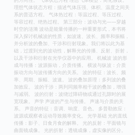
理想气体状态方程：描述气体压强、体积、温度之间关
系的普适方程。 气体热过程：等温过程、等压过程、
等容过程、绝热过程。 第三部分：波动与光——穿越
时空的涟漪 波动是能量传播的一种重要形式，本书将
深入探讨机械波的性质，如波速、波长、频率和振幅，
并分析波的叠加、干涉和衍射现象。我们将以此为基
础，过渡到光的波动性，解释光的传播、反射、折射，
以及干涉和衍射在光学仪器中的应用。 机械波 波的形
成与传播：波源振动，介质传播。 横波与纵波：介质
振动方向与波传播方向的关系。 波的特征：波长、频
率、周期、振幅、波速。 波的叠加原理：多列波的叠
加效应。 波的干涉：两列同频率相干波的叠加，增强
与减弱。 波的衍射：波绕过障碍物或通过孔隙时的展
宽现象。 声学 声波的产生与传播。 声速与介质的关
系。 声音的特征：音调、响度、音色。 多普勒效应：
波源或观察者运动导致频率变化。 光学基础 光的直线
传播：影子、日食月食的解释。 光的反射：平面镜与
曲面镜成像。 光的折射：透镜成像，虚实像的区分。