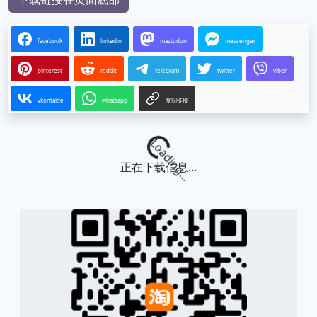
facebook
linkedin
mastodon
messenger
pinterest
reddit
telegram
twitter
viber
vkontakte
whatsapp
复制链接
Loading...
正在下载信息...