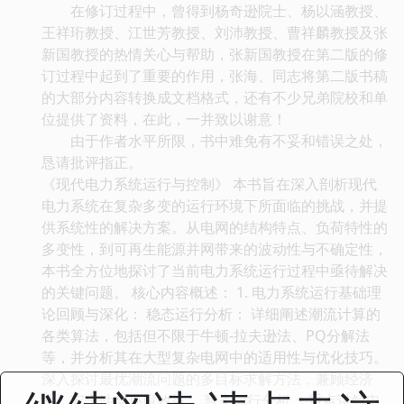
在修订过程中，曾得到杨奇逊院士、杨以涵教授、
王祥珩教授、江世芳教授、刘沛教授、曹祥麟教授及张
新国教授的热情关心与帮助，张新国教授在第二版的修
订过程中起到了重要的作用，张海、同志将第二版书稿
的大部分内容转换成文档格式，还有不少兄弟院校和单
位提供了资料，在此，一并致以谢意！
由于作者水平所限，书中难免有不妥和错误之处，
恳请批评指正。
《现代电力系统运行与控制》 本书旨在深入剖析现代
电力系统在复杂多变的运行环境下所面临的挑战，并提
供系统性的解决方案。从电网的结构特点、负荷特性的
多变性，到可再生能源并网带来的波动性与不确定性，
本书全方位地探讨了当前电力系统运行过程中亟待解决
的关键问题。 核心内容概述： 1. 电力系统运行基础理
论回顾与深化： 稳态运行分析： 详细阐述潮流计算的
各类算法，包括但不限于牛顿-拉夫逊法、PQ分解法
等，并分析其在大型复杂电网中的适用性与优化技巧。
深入探讨最优潮流问题的多目标求解方法，兼顾经济
性、安全性与环境效益。 暂态运行分析： 重点讲解电