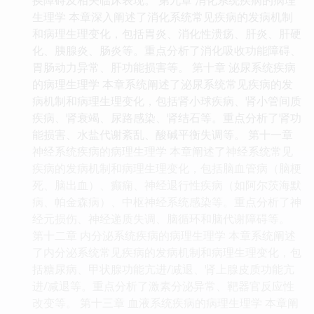
生理学 本章深入阐述了消化系统常见疾病的发病机制
和病理生理变化，包括胃炎、消化性溃疡、肝炎、肝硬
化、胰腺炎、肠炎等。重点分析了消化吸收功能障碍、
胃肠动力异常、肝功能损害等。 第十章 泌尿系统疾病
的病理生理学 本章系统阐述了泌尿系统常见疾病的发
病机制和病理生理变化，包括肾小球疾病、肾小管间质
疾病、肾衰竭、尿路感染、肾结石等。重点分析了肾功
能损害、水盐代谢紊乱、酸碱平衡失调等。 第十一章
神经系统疾病的病理生理学 本章阐述了神经系统常见
疾病的发病机制和病理生理变化，包括脑血管病（脑梗
死、脑出血）、癫痫、神经退行性疾病（如阿尔茨海默
病、帕金森病）、中枢神经系统感染等。重点分析了神
经元损伤、神经递质失调、脑循环和脑代谢障碍等。
第十二章 内分泌系统疾病的病理生理学 本章系统阐述
了内分泌系统常见疾病的发病机制和病理生理变化，包
括糖尿病、甲状腺功能亢进/减退、肾上腺皮质功能亢
进/减退等。重点分析了激素分泌异常、靶器官反应性
改变等。 第十三章 血液系统疾病的病理生理学 本章阐