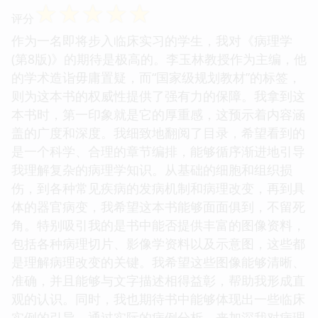
☆
☆
☆
☆
☆
评分
作为一名即将步入临床实习的学生，我对《病理学
(第8版)》的期待是极高的。李玉林教授作为主编，他
的学术造诣毋庸置疑，而“国家级规划教材”的标签，
则为这本书的权威性提供了强有力的保障。我拿到这
本书时，第一印象就是它的厚重感，这预示着内容涵
盖的广度和深度。我细致地翻阅了目录，希望看到的
是一个科学、合理的章节编排，能够循序渐进地引导
我理解复杂的病理学知识。从基础的细胞和组织损
伤，到各种常见疾病的发病机制和病理改变，再到具
体的器官病变，我希望这本书能够面面俱到，不留死
角。特别吸引我的是书中能否提供丰富的图像资料，
包括各种病理切片、影像学资料以及示意图，这些都
是理解病理改变的关键。我希望这些图像能够清晰、
准确，并且能够与文字描述相得益彰，帮助我形成直
观的认识。同时，我也期待书中能够体现出一些临床
实例的引导，通过实际的病例分析，来加深我对病理