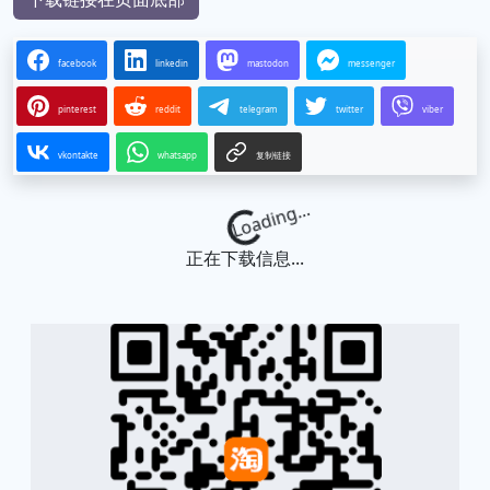
facebook
linkedin
mastodon
messenger
pinterest
reddit
telegram
twitter
viber
vkontakte
whatsapp
复制链接
Loading...
正在下载信息...