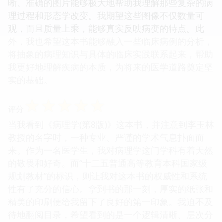
晰、准确的图片能够极大地帮助我理解那些复杂的病
理过程和形态学改变。我期望这些图像不仅数量可
观，而且质量上乘，能够真实反映病变的特点。此
外，我也希望这本书能够融入一些临床病例的分析，
将抽象的病理知识与具体的临床实践联系起来，帮助
我更好地理解疾病的本质，为将来的医学道路奠定坚
实的基础。
☆
☆
☆
☆
☆
评分
当我看到《病理学(第8版)》这本书，并注意到李玉林
教授的名字时，一种专业、严谨的学术气息扑面而
来。作为一名医学生，我对病理学这门学科有着天然
的敬畏和好奇。而“十二五普通高等教育本科国家级
规划教材”的标识，则让我对这本书的权威性和系统
性有了充分的信心。拿到书的那一刻，厚实的纸张和
精美的印刷便给我留下了良好的第一印象。我迫不及
待地翻阅目录，希望看到的是一个逻辑清晰、层次分