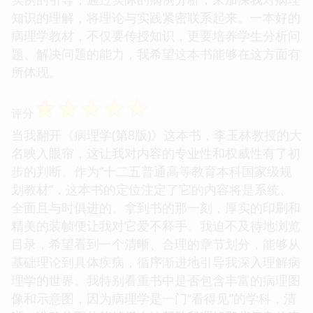
知识的理解，将理论与实践紧密联系起来。一本好的
病理学教材，不仅要传授知识，更要培养学生分析问
题、解决问题的能力，我希望这本书能够在这方面有
所体现。
☆
☆
☆
☆
☆
评分
当我翻开《病理学(第8版)》这本书，李玉林教授的大
名映入眼帘，这让我对内容的专业性和权威性有了初
步的判断。作为“十二五普通高等教育本科国家级规
划教材”，这本书的定位注定了它的内容将是系统、
全面且与时俱进的。拿到书的那一刻，厚实的印刷和
精美的装帧便让我对它爱不释手。我迫不及待地浏览
目录，希望看到一个清晰、合理的章节划分，能够从
基础理论到具体疾病，循序渐进地引导我深入理解病
理学的世界。我特别看重书中是否包含丰富的病理图
像和示意图，因为病理学是一门“看得见”的学科，清