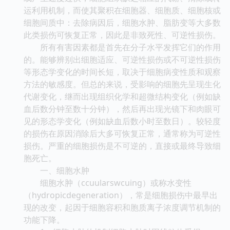
运利用机制，而使其聚积在细胞器、细胞质、细胞核或
细胞间质中：去除病因后，细胞水肿、脂肪变等大多数
此类损伤可恢复正常，因此是非致死性、可逆性损伤。
所有有害因素都是首先在分子水平发挥它们的作用
的。能够辨别出细胞适应、可逆性损伤或不可逆性损伤
等形态学变化的时间长短，取决于细胞病变性质和观察
方法的敏感度。但总的来说，受影响的细胞先呈现生化
代谢变化，继而出现组织化学和超微结构变化（例如缺
血后数分钟至数十分钟），然后再出现光镜下和肉眼可
见的形态学变化（例如缺血后数小时至数日）。较轻度
的损伤在原因消除后大多可恢复正常，通常称为可逆性
损伤。严重的细胞损伤是不可逆的，直接或最终导致细
胞死亡。
一、细胞水肿
细胞水肿（ccuularswcuing）或称水变性
（hydropicdegeneration），常是细胞损伤中最早出
现的改变，起因于细胞容积和胞质离子浓度调节机制的
功能下降。