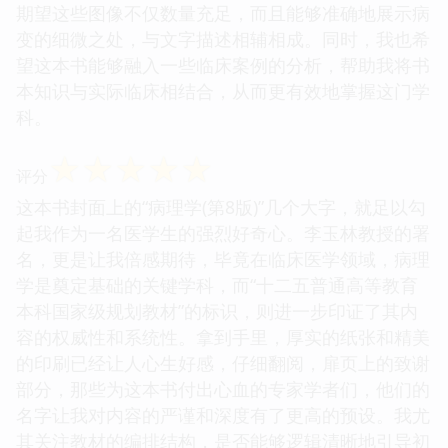
期望这些图像不仅数量充足，而且能够准确地展示病
变的细微之处，与文字描述相辅相成。同时，我也希
望这本书能够融入一些临床案例的分析，帮助我将书
本知识与实际临床相结合，从而更有效地掌握这门学
科。
☆
☆
☆
☆
☆
评分
这本书封面上的“病理学(第8版)”几个大字，就足以勾
起我作为一名医学生的强烈好奇心。李玉林教授的署
名，更是让我倍感期待，毕竟在临床医学领域，病理
学是奠定基础的关键学科，而“十二五普通高等教育
本科国家级规划教材”的标识，则进一步印证了其内
容的权威性和系统性。拿到手里，厚实的纸张和精美
的印刷已经让人心生好感，仔细翻阅，扉页上的致谢
部分，那些为这本书付出心血的专家学者们，他们的
名字让我对内容的严谨和深度有了更高的预设。我尤
其关注教材的编排结构，是否能够逻辑清晰地引导初