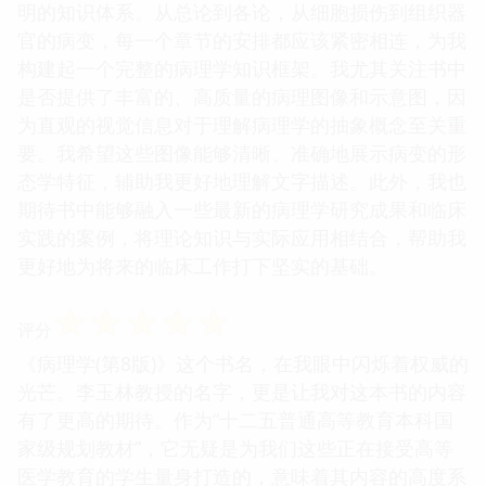
明的知识体系。从总论到各论，从细胞损伤到组织器
官的病变，每一个章节的安排都应该紧密相连，为我
构建起一个完整的病理学知识框架。我尤其关注书中
是否提供了丰富的、高质量的病理图像和示意图，因
为直观的视觉信息对于理解病理学的抽象概念至关重
要。我希望这些图像能够清晰、准确地展示病变的形
态学特征，辅助我更好地理解文字描述。此外，我也
期待书中能够融入一些最新的病理学研究成果和临床
实践的案例，将理论知识与实际应用相结合，帮助我
更好地为将来的临床工作打下坚实的基础。
☆
☆
☆
☆
☆
评分
《病理学(第8版)》这个书名，在我眼中闪烁着权威的
光芒。李玉林教授的名字，更是让我对这本书的内容
有了更高的期待。作为“十二五普通高等教育本科国
家级规划教材”，它无疑是为我们这些正在接受高等
医学教育的学生量身打造的，意味着其内容的高度系