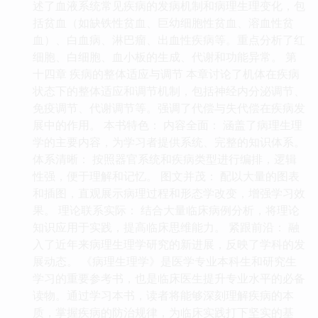
述了血液系统常见疾病的发病机制和病理生理变化，包
括贫血（如缺铁性贫血、巨幼细胞性贫血、溶血性贫
血）、白血病、淋巴瘤、出血性疾病等。重点分析了红
细胞、白细胞、血小板的生成、代谢和功能异常。 第
十四章 疾病的整体适应与调节 本章讨论了机体在疾病
状态下的整体适应和调节机制，包括神经内分泌调节、
免疫调节、代谢调节等。强调了代偿与失代偿在疾病发
展中的作用。 本书特色： 内容全面： 涵盖了病理生理
学的主要内容，为学习者提供系统、完整的知识体系。
体系清晰： 按照器官系统和疾病类型进行编排，逻辑
性强，便于理解和记忆。 图文并茂： 配以大量的图表
和插图，直观展示病理过程和形态学改变，增强学习效
果。 理论联系实际： 结合大量临床病例分析，将理论
知识应用于实践，提高临床思维能力。 紧跟前沿： 融
入了近年来病理生理学研究的新进展，反映了学科的发
展动态。 《病理生理学》是医学专业本科生和研究生
学习的重要参考书，也是临床医生提升专业水平的必备
读物。通过学习本书，读者将能够深刻理解疾病的本
质，掌握疾病的防治规律，为临床实践打下坚实的基