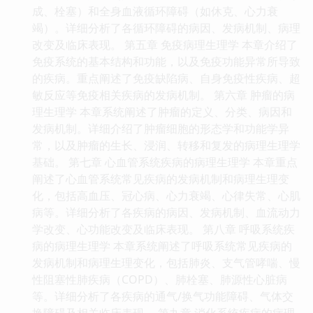
成、栓塞）和全身血液循环障碍（如休克、心力衰
竭）。详细分析了各循环障碍的病因、发病机制、病理
改变及临床表现。 第五章 免疫病理生理学 本章介绍了
免疫系统的基本结构和功能，以及免疫功能异常所导致
的疾病。重点阐述了免疫缺陷病、自身免疫性疾病、超
敏反应等免疫相关疾病的发病机制。 第六章 肿瘤的病
理生理学 本章系统阐述了肿瘤的定义、分类、病因和
发病机制。详细介绍了肿瘤细胞的形态学和功能学异
常，以及肿瘤的生长、浸润、转移和复发的病理生理学
基础。 第七章 心血管系统疾病的病理生理学 本章重点
阐述了心血管系统常见疾病的发病机制和病理生理变
化，包括高血压、冠心病、心力衰竭、心律失常、心肌
病等。详细分析了各疾病的病因、发病机制、血流动力
学改变、心功能改变及临床表现。 第八章 呼吸系统疾
病的病理生理学 本章系统阐述了呼吸系统常见疾病的
发病机制和病理生理变化，包括肺炎、支气管哮喘、慢
性阻塞性肺疾病（COPD）、肺栓塞、肺源性心脏病
等。详细分析了各疾病的通气/换气功能障碍、气体交
换障碍及相关临床表现。 第九章 消化系统疾病的病理