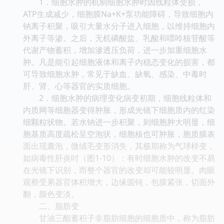
1．细胞水肿的机制细胞水肿时因线粒体受损，
ATP生成减少，细胞膜Na+K+泵功能障碍，导致细胞内
钠离子积聚，吸引大量水分子进入细胞，以维持细胞内
外离子等渗。之后，无机磷酸盐、乳酸和嘌呤核苷酸等
代谢产物蓄积，增加滲透压负荷，进一步加重细胞水
肿。凡是能引起细胞液体和离子内稳态变化的损害，都
可导致细胞水肿，常见于缺血、缺氧、感染、中毒时
肝、肾、心等器官的实质细胞。
2．细胞水肿的病理变化病变初期，细胞线粒体和
内质网等细胞器变得肿胀，形成光镜下细胞质内的红染
细颗粒状物。若水钠进一步积聚，则细胞肿大明显，细
胞基质高度疏松呈空泡状，细胞核也可肿胀，胞质膜表
面出现囊泡，微绒毛变形消失，其极期称为气球样变，
如病毒性肝炎吋（图1-10）：有时细胞水肿的改变不易
在光镜下识别，而整个器官的改变却可能较明显。肉眼
观察受累器官体积增大，边缘圆钝，包膜紧张，切面外
翻，颜色变淡。
二、脂肪变
甘油三酯蓄积子非脂肪细胞的细胞质中，称为脂肪