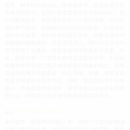
统性、科学性和前沿性。拿到这本书，我首先被它的
厚重感所吸引，这预示着里面蕴含着丰富的知识。我
仔细翻阅目录，希望看到的是一个逻辑清晰、结构合
理的章节划分。从细胞和组织的损伤机制，到各种疾
病的发生发展，再到具体的器官病变，我希望这本书
能够做到面面俱到，并且层层深入。我特别关注书中
是否提供了大量的、高质量的病理图像和示意图。毕
竟，病理学是一门非常依赖视觉信息的学科，生动的
图像能够帮助我们更好地理解那些抽象的概念。我希
望这些图像不仅数量多，而且清晰、准确，能够直观
地展示病变的形态学特征。同时，我也期待书中能够
融入一些临床案例的分析，将理论知识与临床实践紧
密结合，帮助我们更好地理解疾病的实际情况。
☆
☆
☆
☆
☆
评分
拿到这本《病理学(第8版)》时，我第一个想到的就是
它那沉甸甸的分量。这不仅仅是物理上的重量，更是