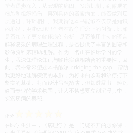
学者逐步深入，从宏观的病因、发病机制，到微观的
细胞和组织损伤，再到具体的器官病变，能否做到层
层递进，环环相扣。我期待这本书能够不仅仅是知识
的堆砌，更能体现出作者在教学理念上的创新，比如
是否加入了更多临床病例分析，是否能用生动的语言
解释复杂的病理生理过程，是否提供了丰富的图谱和
影像资料来辅助理解。作为一名正在临床学习的学
生，我深知理论知识与临床实践相结合的重要性，因
此，我非常希望这本书能够 bridging the gap，帮助
我更好地理解疾病的本质，为将来的诊断和治疗打下
坚实的基础。封面设计虽然简洁，但却透露出一种沉
静而专业的学术氛围，让人不禁想要立刻沉浸其中，
探索疾病的奥秘。
☆
☆
☆
☆
☆
评分
在医学生涯中，《病理学》是一门绕不开的必修课，
而当我看到《病理学(第8版)》这个厚重而权威的书