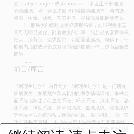
变（fatiychange：或steatosis），多发生于肝细胞、
心肌细胞、肾小管上皮细胞和骨骼肌细胞等，与感染、
酗酒、中毒、缺氧、营养不良、糖尿病及肥胖等有关。
1。脂肪变的病理改变轻度脂肪变，肉眼观受累器
官可无明显变化。随着病变的加重，脂肪变的器官体积
增大，淡黄色，边缘圆钝，切面呈油腻感。电镜下，细
胞质内脂肪成分聚成有膜包绕的脂质小体，进而融合成
脂滴。
……
前言/序言
《病理生理学》 内容简介 《病理生理学》是一门研究
疾病发生、发展规律及其机制的医学基础课程。本书全
面系统地阐述了心血管系统、呼吸系统、消化系统、泌
尿系统、神经系统、内分泌系统、血液系统、免疫系统
等重要器官系统的常见疾病的病因、发病机制、病理变
化以及临床表现。 本书在内容上注重理论与实践的结
合，深入浅出地讲解了各种疾病的本质，帮助读者理解