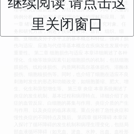
继续阅读 请点击这
疾病发生发展的内在规律。教材内容涵盖了当前病理生
理学研究的最新进展，并结合临床实际，列举了大量的
病例分析，以加深读者对理论知识的理解和应用。 第
里关闭窗口
一章 绪论 本章首先介绍了病理生理学的研究对象、任
务和研究方法，阐述了疾病在整体、器官、组织、细
胞、亚细胞及分子水平上的基本概念和特征。强调了损
伤与适应、应激与代偿等基本概念在疾病发生发展中的
重要性。 第二章 细胞损伤与适应 本章详细阐述了各种
理化、生物等致病因素引起细胞损伤的机制，包括细胞
膜损伤、线粒体损伤、内质网和高尔基体损伤、溶酶体
损伤、细胞核损伤等。同时，也介绍了细胞在适应不良
刺激时发生的形态和功能改变，如细胞萎缩、肥大、增
生、化生和异型增生等。 第三章 炎症 本章系统阐述了
炎症的发生机制、基本过程和病理特点。详细介绍了炎
症的血管反应、白细胞的募集与作用、炎症介质的产生
与作用、以及炎症的临床表现。重点分析了急性炎症和
慢性炎症的不同特点及预后。 第四章 循环障碍 本章深
入探讨了循环障碍的发生机制和病理生理变化，包括局
部血液循环障碍（如充血、淤血、水肿、出血、血栓形