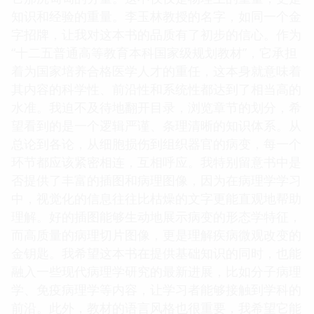
知识和经验的重量。李玉林教授的名字，如同一个金
字招牌，让我对这本书的品质有了初步的信心。作为
“十二五普通高等教育本科国家级规划教材”，它承担
着为国家培养合格医学人才的重任，这本身就意味着
其内容的科学性、前沿性和系统性都达到了相当高的
水准。我迫不及待地翻开目录，浏览章节的划分，希
望看到的是一个逻辑严谨、条理清晰的知识体系。从
总论到各论，从细胞损伤到组织器官的病变，每一个
环节都应该紧密相连，互相呼应。我特别留意书中是
否提供了丰富的插图和病理图像，因为在病理学学习
中，视觉化的信息往往比枯燥的文字更能直观地帮助
理解。好的插图能够生动地展示病变的形态学特征，
而高质量的病理切片图像，更是理解疾病微观改变的
金钥匙。我希望这本书在提供基础知识的同时，也能
融入一些现代病理学研究的最新进展，比如分子病理
学、免疫病理学等内容，让学习者能够接触到学科的
前沿。此外，教材的语言风格也很重要，我希望它能