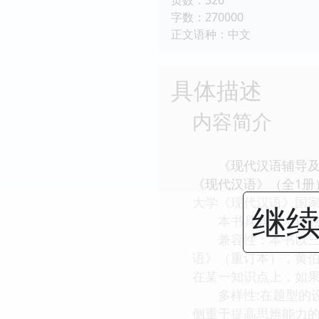
字数：270000
正文语种：中文
具体描述
内容简介
《现代汉语辅导及习
《现代汉语》（全1
大学《现代汉语》国
继续
本书具有三个特点
兼容性：本书以三本
语》（重订本），黄
在某一知识点上，如
多样性:在题型的设
侧重于提高思辨能力