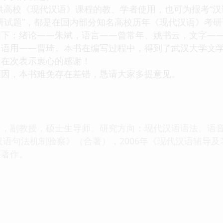
高校《现代汉语》课程的教、学者使用，也可为报考“汉
研试题”，都是在国内部分知名高校历年《现代汉语》考
：绪论——朱斌，语言——曾常年、姚书云，文字——
，语用——曹琦。本书在编写过程中，得到了武汉大学文
，在次表示衷心的感谢！
，本书难免存在差错，恳请大家多提意见。
副教授，硕士生导师。研究方向：现代汉语语法、语音，
《汉语句法机制验察》（合著），2006年《现代汉语辅导
等著作。