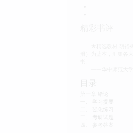
精彩书评
★精选教材 胡裕树
册）为蓝本，汇集各
书。
——华中师范大学
目录
第一章 绪论
一、 学习提要
二、 强化练习
三、 考研试题
四、 参考答案