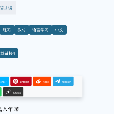
程组 编
练习
教材
语言学习
中文
下载链接4
senger
pinterest
reddit
telegram
复制链接
曾常年 著