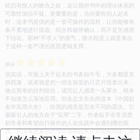
经历有惊人的吻合之处，这让我对书中的理论体系的
可靠性深信不疑。更重要的是，当你要给别人起名
时，这本书提供的是一套可操作的流程，让你能够有
条不紊地进行筛选、组合和最终确认，而不是凭感觉
下结论。那种“不求人”的底气，很大程度上就是来自
于这样一套严谨的底层逻辑支撑。
☆
☆
☆
☆
☆
评分
说实话，市面上关于起名的书多如牛毛，大多都是东
拼西凑，或者就是把一些古籍里的只言片语拿出来，
做点简单的排列组合，读完让人感觉一头雾水，根本
不知道怎么落地应用。但金志文先生的这本《中国起
名学实用大全》，给我的感觉是完全不同的层次。它
最吸引人的地方在于“实用”二字，作者似乎非常清楚
初学者和希望自行操作的人在实践中会遇到哪些困
惑。它没有把复杂的理论堆砌起来让你望而却步，而
是用一种非常清晰的脉络，把“起名”这个看似玄奥的