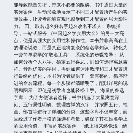
能导致能量失衡，带来不必要的阻碍。书中通过大量的
实际案例，生动形象地展示了不同三才配置所产生的实
际效果，让读者能够直观地感受到三才配置的强大影响
力。 四、 取名起名好名字起名改名不求人：系统指
导，一站式服务 《中国起名学实用大全》的另一大亮
点，便是其强大的实用性和操作性。本书并非高高在上
的理论说教，而是真正地将复杂的命名学知识，转化为
一套简单易学的“取名工具”。 系统化的步骤指导： 从
如何分析个人八字、确定五行喜忌，到如何选择寓意吉
祥、音韵优美的字词，再到如何运用数理和三才配置进
行最终的优化，本书为读者提供了一套完整的、循序渐
进的命名流程。每一个步骤都清晰明了，配以详尽的说
明和图示，即使是初学者也能轻松上手。 海量的备选
字库： 为了方便读者选择，书中精选了大量寓意深
刻、五行属性明确、数理吉祥的汉字，并按照五行、笔
画、部首等进行了详细的分类。这些字库不仅丰富，而
且经过了作者严格的筛选和考量，确保了其在姓名学上
的应用价值。 丰富的实战案例： “纸上得来终觉浅，绝
知此事要躬行。”本书最大的特色之一，便是收录了大