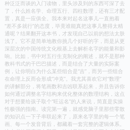
种泛泛而谈的入门读物，里头涉及到的东西可深了去
了，什么姓名学、命理五行、四柱数理，还有三才配
置，真是一应俱全。我本来对起名这事儿一直抱着
“差不多就行”的态度，毕竟谁能真把这事儿整得太精
通呢？结果翻开这本书，才发现自己以前的想法太肤
浅了。它不是简单地教你挑几个好听的字，而是从更
深层次的中国传统文化根基上去解析名字的能量和影
响。比如，书中对五行生克制化的阐述，就不是那种
教科书式的干巴巴描述，而是结合了大量的实际案
例，让你明白为什么某些组合是“吉”，而另一些组合
在命理上反而会形成“冲克”。我尤其喜欢它对“数理”
的讲解部分，将笔画数和吉凶联系起来，并且告诉你
如何通过调整名字结构来优化整体的数理结构，这点
对于想要给孩子取个“旺运名”的人来说，简直是实操
性极强的指南。读完第一遍，就感觉脑子里那些零散
的知识点一下子串联起来了，原来名字里的每一个笔
画、每一个发音背后，都藏着一套完整的逻辑体系。