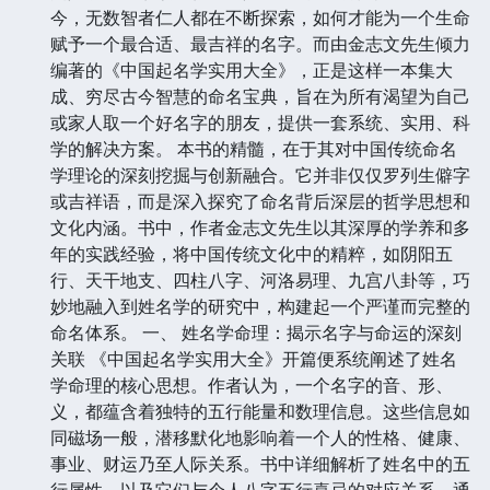
今，无数智者仁人都在不断探索，如何才能为一个生命
赋予一个最合适、最吉祥的名字。而由金志文先生倾力
编著的《中国起名学实用大全》，正是这样一本集大
成、穷尽古今智慧的命名宝典，旨在为所有渴望为自己
或家人取一个好名字的朋友，提供一套系统、实用、科
学的解决方案。 本书的精髓，在于其对中国传统命名
学理论的深刻挖掘与创新融合。它并非仅仅罗列生僻字
或吉祥语，而是深入探究了命名背后深层的哲学思想和
文化内涵。书中，作者金志文先生以其深厚的学养和多
年的实践经验，将中国传统文化中的精粹，如阴阳五
行、天干地支、四柱八字、河洛易理、九宫八卦等，巧
妙地融入到姓名学的研究中，构建起一个严谨而完整的
命名体系。 一、 姓名学命理：揭示名字与命运的深刻
关联 《中国起名学实用大全》开篇便系统阐述了姓名
学命理的核心思想。作者认为，一个名字的音、形、
义，都蕴含着独特的五行能量和数理信息。这些信息如
同磁场一般，潜移默化地影响着一个人的性格、健康、
事业、财运乃至人际关系。书中详细解析了姓名中的五
行属性，以及它们与个人八字五行喜忌的对应关系。通