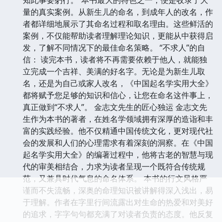
量的真实案例。从新生儿的命名，到成年人的改名，作
者都详细地展示了其命名过程和取名理由。这些鲜活的
案例，不仅能帮助读者理解理论知识，更能从中获得启
发，了解不同情况下的最佳命名策略。 “不求人”的自
信： 读完本书，读者将不再需要依赖于他人，就能独
立完成一个吉祥、美满的好名字。无论是为新生儿取
名，还是为自己或家人改名，《中国起名学实用大全》
都将赋予您足够的知识和信心，让您在命名这件事上，
真正做到“不求人”。 金志文先生的匠心独运 金志文先
生作为本书的著者，在姓名学领域拥有深厚的造诣和丰
富的实践经验。他不仅精通中国传统文化，更对现代社
会的发展和人们的心理需求有着深刻的洞察。在《中国
起名学实用大全》的编著过程中，他将古老的智慧与现
代的审美相结合，力求为读者呈现一个既符合传统规
范，又兼具时代气息的命名体系。 本书的行文风格严
谨而不失流畅，深奥的命理知识被讲解得深入浅出，易
于理解。作者在字里行间流露出对生命的热爱和对美好
的追求，字字句句都充满了对读者负责的态度。他反复