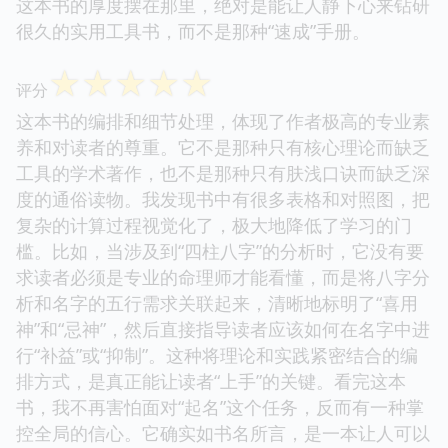
这本书的厚度摆在那里，绝对是能让人静下心来钻研
很久的实用工具书，而不是那种“速成”手册。
☆
☆
☆
☆
☆
评分
这本书的编排和细节处理，体现了作者极高的专业素
养和对读者的尊重。它不是那种只有核心理论而缺乏
工具的学术著作，也不是那种只有肤浅口诀而缺乏深
度的通俗读物。我发现书中有很多表格和对照图，把
复杂的计算过程视觉化了，极大地降低了学习的门
槛。比如，当涉及到“四柱八字”的分析时，它没有要
求读者必须是专业的命理师才能看懂，而是将八字分
析和名字的五行需求关联起来，清晰地标明了“喜用
神”和“忌神”，然后直接指导读者应该如何在名字中进
行“补益”或“抑制”。这种将理论和实践紧密结合的编
排方式，是真正能让读者“上手”的关键。看完这本
书，我不再害怕面对“起名”这个任务，反而有一种掌
控全局的信心。它确实如书名所言，是一本让人可以