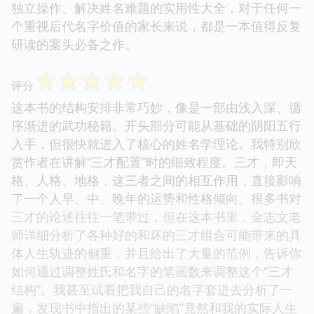
独立操作、解决姓名难题的实用性大全，对于任何一
个重视后代名字价值的家长来说，都是一本值得反复
研读的案头必备之作。
☆
☆
☆
☆
☆
评分
这本书的结构安排非常巧妙，像是一部由浅入深、循
序渐进的武功秘籍。开头部分可能从基础的阴阳五行
入手，但很快就进入了核心的姓名学理论。我特别欣
赏作者在讲解“三才配置”时的细致程度。三才，即天
格、人格、地格，这三者之间的相互作用，直接影响
了一个人早、中、晚年的运势和性格倾向。很多书对
三才的论述往往一笔带过，但在这本书里，金志文老
师详细分析了各种好的和坏的三才组合可能带来的具
体人生轨迹的侧重，并且给出了大量的范例，告诉你
如何通过调整姓氏和名字的笔画数来调整这个“三才
结构”。我甚至试着把我自己的名字套进去分析了一
遍，发现书中指出的某些“缺陷”竟然和我的实际人生