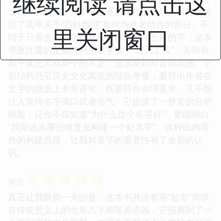
继续阅读 请点击这
过程，拆解成了几个可以逐步操作的模块。我特别关
注了其中关于“四柱数理”如何与姓名结合的部分。不
里关闭窗口
同于只看生辰八字就直接推荐用某个五行的字，这本
书更注重的是如何利用名字这个“后天工具”，去弥补
和平衡先天命局中的不足。这涉及到对音韵美感、字
形结构乃至历史文化寓意的综合考量，看得出作者在
文字的挑选上非常讲究，既要符合命理要求，又不能
让人觉得名字拗口或者俗气。它提供了一整套的分析
框架，让你不仅知道“为什么这个名字好”，更能明白
“我应该从哪些维度去构建一个好名字”。这种由内而
外的构建思路，让我对名字的重要性有了全新的认
识。
☆
☆
☆
☆
☆
评分
真正让我眼前一亮的是，这本书并没有将“起名”局限
在传统意义上的生辰八字和笔画吉凶，它拓展到了一