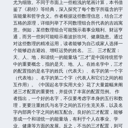
尤为细致。不同于市面上一些粗浅的笔画计算，本书借
鉴了《易经》等经典，深入探究了每个数字所蕴含的宇
宙能量和哲学含义。作者根据这些数理信息，结合三才
五格的原理，详细列举了不同数理组合所代表的吉凶寓
意。例如，某些数理组合可能预示着事业顺利、财运亨
通，而另一些则可能暗示着波折坎坷、健康隐患。通过
对这些数理的精准运用，读者能够为自己或家人选择一
个能够趋吉避凶、增旺运势的姓名。 三、 三才配置：
天、人、地，和谐统一的能量场 “三才”是中国传统哲学
中的重要概念，指的是天、地、人。在姓名学中，三才
的配置指的是名字的姓氏（代表天）、名字的第一个字
（代表地）、名字的第二个字（代表人和它们之间的相
互作用）。《中国起名学实用大全》花了大量篇幅来阐
述三才配置的重要性，并提供了丰富的配置范例。 作
者指出，一个好的名字，不仅要考虑字本身的五行和数
理，更要注重姓氏与名字之间的五行生克关系，以及名
字内部两个字之间的相互配合。良好的三才配置，能够
形成一个和谐统一的能量场，有利于个人在事业、学
业、健康等方面的发展。反之，不当的三才配置，则可