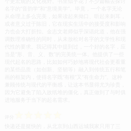
个更宏观的文化视野。书里似乎花了不少篇幅去探讨
名字的“音韵学”和“意境美学”。毕竟，一个名字无论
从命理上多么完美，如果读起来拗口、听起来刺耳，
或者意义过于陈旧，它在现实生活中的接受度和影响
力也会大打折扣。金志文老师似乎深谙此道，他在强
调数理准确性的同时，从未放松对名字的文学性和现
代性的要求。我记得其中提到过，一个好的名字，应
当是“形、音、义、数”的完美统一体。他提供了一些
现代起名的思路，比如如何巧妙地将现代社会更看重
的某些品质（如创新、坚韧等）融入到传统五行和笔
画的框架内，使得名字既“有根”又“有生命力”。这种
兼顾传统与现代的平衡感，让这本书显得尤为珍贵，
因为它避免了陷入故纸堆的僵化，真正做到了与时俱
进地服务于当下的起名需求。
☆
☆
☆
☆
☆
评分
快递还是挺快的，从北京到山西运城我家只用了三