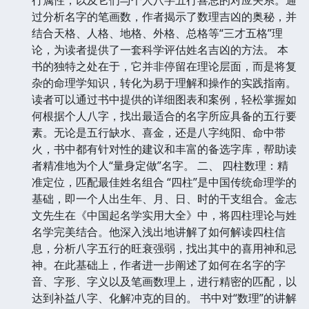
过分析名字的笔画数，作者揭示了数理吉凶的奥秘，并
结合天格、人格、地格、外格、总格等“三才五格”理
论，为读者提供了一套科学评估姓名吉凶的方法。 本
书的独特之处在于，它并非停留在理论层面，而是将复
杂的命理学知识，转化为易于理解和操作的实践指南。
读者可以通过书中提供的详细图表和案例，轻松掌握如
何根据个人八字，找出最适合的名字所应具备的五行要
素。无论是五行缺水、喜金，还是八字纯阳、命中带
火，书中都有针对性的建议和丰富的备选字库，帮助读
者精准地为个人“量身定做”名字。 二、 四柱数理：精
准定位，匹配最佳姓名组合 “四柱”是中国传统命理学的
基础，即一个人出生年、月、日、时的干支组合。金志
文先生在《中国起名学实用大全》中，将四柱理论与姓
名学完美结合。他深入浅出地讲解了如何解读四柱信
息，分析八字五行的旺衰强弱，找出其中的喜用神和忌
神。在此基础上，作者进一步阐述了如何在名字的字
音、字形、字义以及笔画数理上，进行精密的匹配，以
达到补益八字、化解冲克的目的。 书中对“数理”的讲解