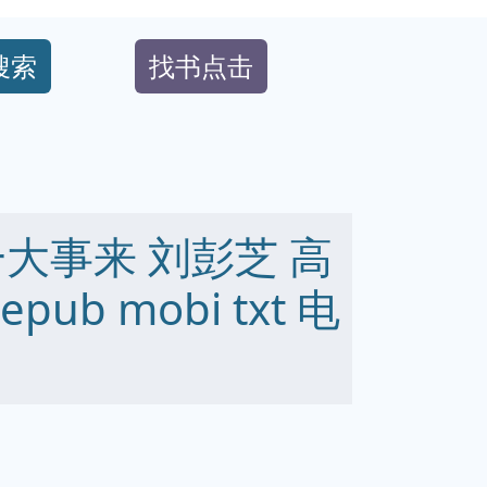
搜索
找书点击
大事来 刘彭芝 高
ub mobi txt 电