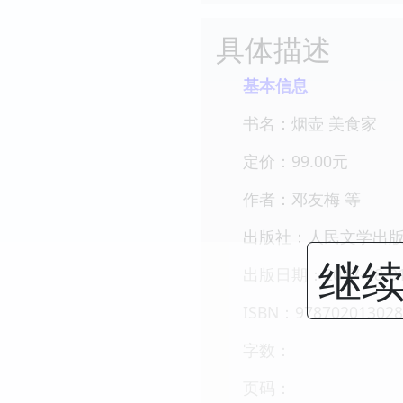
具体描述
基本信息
书名：烟壶 美食家
定价：99.00元
作者：邓友梅 等
出版社：人民文学出
继续
出版日期：2017-08-0
ISBN：978702013028
字数：
页码：