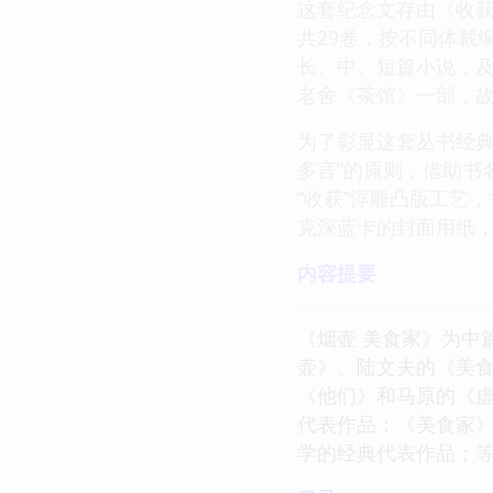
这套纪念文存由《收获
共29卷，按不同体裁
长、中、短篇小说，及
老舍《茶馆》一部，
为了彰显这套丛书经典
多言”的原则，借助书
“收获”浮雕凸版工艺
克深蓝卡的封面用纸
内容提要
《烟壶 美食家》为中
壶》、陆文夫的《美
《他们》和马原的《
代表作品；《美食家》
学的经典代表作品；