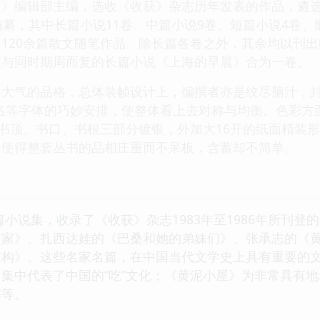
》编辑部主编，选收《收获》杂志历年发表的作品，遴选范围
编纂，其中长篇小说11卷、中篇小说9卷、短篇小说4卷、散
120余篇散文随笔作品。除长篇各卷之外，其余均以刊
故与同时期周而复的长篇小说《上海的早晨》合为一卷。
大气的品格，总体装帧设计上，编撰者亦是绞尽脑汁，封
名等字体的巧妙安排，使整体看上去对称与均衡。色彩方
，书顶、书口、书根三部分镀银，外加大16开的纸面精装形
，使得整套丛书的品相庄重而不呆板，含蓄却不简单。
篇小说集，收录了《收获》杂志1983年至1986年所刊
食家》、扎西达娃的《巴桑和她的弟妹们》、张承志的《
虚构》。这些名家名篇，在中国当代文学史上具有重要的
集中代表了中国的“吃”文化；《黄泥小屋》为非常具有
等等。