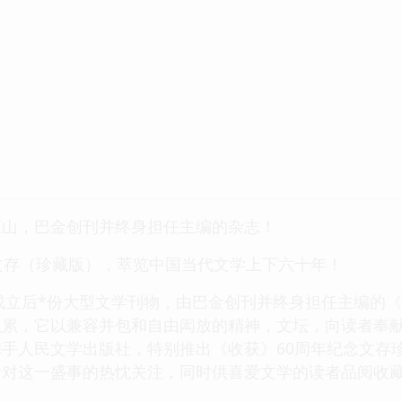
江山，巴金创刊并终身担任主编的杂志！
文存（珍藏版），萃览中国当代文学上下六十年！
国成立后*份大型文学刊物，由巴金创刊并终身担任主编的《
累累，它以兼容并包和自由闳放的精神，文坛，向读者奉
手人民文学出版社，特别推出《收获》60周年纪念文存
士对这一盛事的热忱关注，同时供喜爱文学的读者品阅收