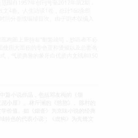
自1957年创刊号至2017年第2期，
文4卷、人生访谈1卷，总计160余部
出时间分卷或编排目次。由于剧本仅编入
面构图上秉持着“删繁就简，妙语者不必
面使用大面积的专色蓝和烫银以及总套名
式，气质典雅的象牙白优质内文纸和150
登的中篇小说作品，包括邓友梅的《烟
黄泥小屋》、林斤澜的《憨憨》、陈村的
文学价值。如《烟壶》为京味小说的经典
地域特色的代表小说；《虚构》为先锋文