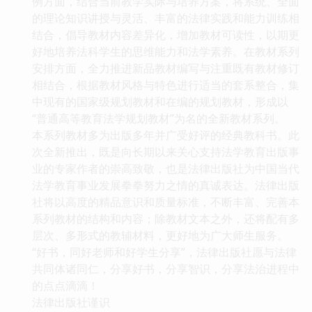
例方面，结合当前教学实际与培养方案，将系统、全面
的理论知识讲授与灵活、丰富的法律实践和能力训练相
结合，倡导教材内容差异化，增加教材可读性，以期更
好地培养法科学生的思维能力和法学素养。在教材系列
安排方面，全力推进新品教材编写与注重既有教材修订
相结合，根据教材风格与特色进行适当的套系整合，集
中现有的国家级规划教材和在编的规划教材，形成以
“普通高等教育法学规划教材”为名的全新教材系列。
本系列教材多为出版多年并广受好评的经典教科书。此
次全新推出，既是向长期以来关心支持法学教育出版事
业的专家作者的崇高致敬，也是法律出版社为中国当代
法学教育事业发展拳拳努力之情的真诚表达。法律出版
社将以高度的精品意识和质量标准，不断丰富、完善本
系列教材的结构和内容；除教材文本之外，还将配有多
层次、多形式的教辅材料，更好地为广大师生服务。
“好书，同好老师和好学生分享”，法律出版社愿与法律
共同体诸同仁，分享好书，分享智识，分享法治进程中
的点点滴滴！
法律出版社谨识