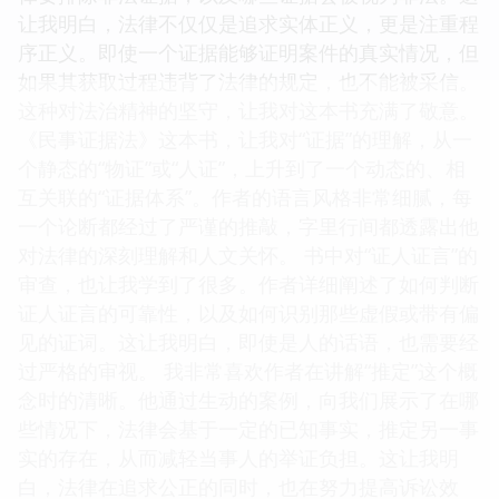
让我明白，法律不仅仅是追求实体正义，更是注重程
序正义。即使一个证据能够证明案件的真实情况，但
如果其获取过程违背了法律的规定，也不能被采信。
这种对法治精神的坚守，让我对这本书充满了敬意。
《民事证据法》这本书，让我对“证据”的理解，从一
个静态的“物证”或“人证”，上升到了一个动态的、相
互关联的“证据体系”。作者的语言风格非常细腻，每
一个论断都经过了严谨的推敲，字里行间都透露出他
对法律的深刻理解和人文关怀。 书中对“证人证言”的
审查，也让我学到了很多。作者详细阐述了如何判断
证人证言的可靠性，以及如何识别那些虚假或带有偏
见的证词。这让我明白，即使是人的话语，也需要经
过严格的审视。 我非常喜欢作者在讲解“推定”这个概
念时的清晰。他通过生动的案例，向我们展示了在哪
些情况下，法律会基于一定的已知事实，推定另一事
实的存在，从而减轻当事人的举证负担。这让我明
白，法律在追求公正的同时，也在努力提高诉讼效