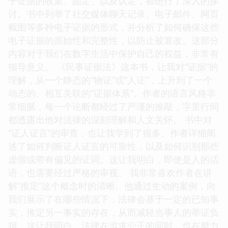
子证据的收集、固定、以及认定，都进行了深入的探
讨。书中列举了社交媒体聊天记录、电子邮件、网页
截图等多种电子证据的形式，并分析了如何确保这些
电子证据的原始性和完整性，以防止被篡改。这部分
内容对于我们在数字生活中保护自己的权益，非常有
指导意义。 《民事证据法》这本书，让我对“证据”的
理解，从一个静态的“物证”或“人证”，上升到了一个
动态的、相互关联的“证据体系”。作者的语言风格非
常细腻，每一个论断都经过了严谨的推敲，字里行间
都透露出他对法律的深刻理解和人文关怀。 书中对
“证人证言”的审查，也让我学到了很多。作者详细阐
述了如何判断证人证言的可靠性，以及如何识别那些
虚假或带有偏见的证词。这让我明白，即使是人的话
语，也需要经过严格的审视。 我非常喜欢作者在讲
解“推定”这个概念时的清晰。他通过生动的案例，向
我们展示了在哪些情况下，法律会基于一定的已知事
实，推定另一事实的存在，从而减轻当事人的举证负
担。这让我明白，法律在追求公正的同时，也在努力