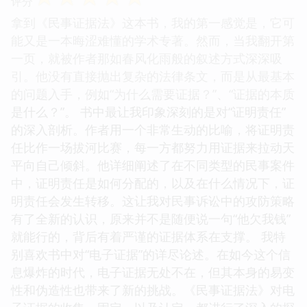
评分
拿到《民事证据法》这本书，我的第一感觉是，它可
能又是一本晦涩难懂的学术专著。然而，当我翻开第
一页，就被作者那如春风化雨般的叙述方式深深吸
引。他没有直接抛出复杂的法律条文，而是从最基本
的问题入手，例如“为什么需要证据？”、“证据的本质
是什么？”。 书中最让我印象深刻的是对“证明责任”
的深入剖析。作者用一个非常生动的比喻，将证明责
任比作一场拔河比赛，每一方都努力用证据来拉动天
平向自己倾斜。他详细阐述了在不同类型的民事案件
中，证明责任是如何分配的，以及在什么情况下，证
明责任会发生转移。这让我对民事诉讼中的攻防策略
有了全新的认识，原来并不是随便说一句“他欠我钱”
就能行的，背后有着严谨的证据体系在支撑。 我特
别喜欢书中对“电子证据”的详尽论述。在如今这个信
息爆炸的时代，电子证据无处不在，但其本身的易变
性和伪造性也带来了新的挑战。《民事证据法》对电