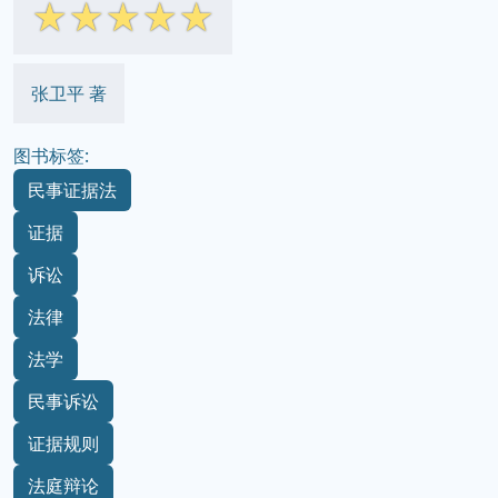
☆
☆
☆
☆
☆
张卫平 著
图书标签:
民事证据法
证据
诉讼
法律
法学
民事诉讼
证据规则
法庭辩论