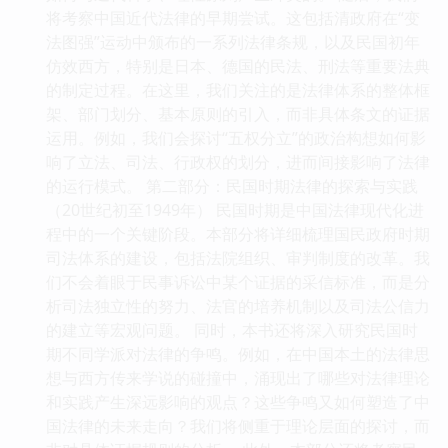
将考察中国近代法律的早期尝试。这包括清政府在“变
法图强”运动中颁布的一系列法律条规，以及民国初年
仿效西方，特别是日本、德国的民法、刑法等重要法典
的制定过程。在这里，我们关注的是法律体系的整体框
架、部门划分、基本原则的引入，而非具体条文的证据
运用。例如，我们会探讨“五权分立”的政治构想如何影
响了立法、司法、行政权的划分，进而间接影响了法律
的运行模式。 第二部分：民国时期法律的探索与实践
（20世纪初至1949年） 民国时期是中国法律现代化进
程中的一个关键阶段。本部分将详细梳理国民政府时期
司法体系的建设，包括法院组织、审判制度的改革。我
们不会着眼于民事诉讼中某个证据的采信标准，而是分
析司法独立性的努力、法官的培养机制以及司法公信力
的建立等宏观问题。 同时，本书还将深入研究民国时
期不同学派对法律的争鸣。例如，在中国本土的法律思
想与西方传来学说的碰撞中，涌现出了哪些对法律理论
和实践产生深远影响的观点？这些争鸣又如何塑造了中
国法律的未来走向？我们将侧重于理论层面的探讨，而