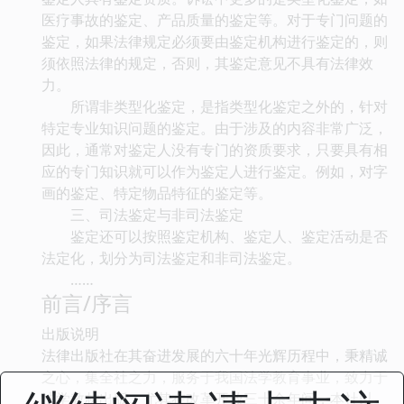
医疗事故的鉴定、产品质量的鉴定等。对于专门问题的
鉴定，如果法律规定必须要由鉴定机构进行鉴定的，则
须依照法律的规定，否则，其鉴定意见不具有法律效
力。
所谓非类型化鉴定，是指类型化鉴定之外的，针对
特定专业知识问题的鉴定。由于涉及的内容非常广泛，
因此，通常对鉴定人没有专门的资质要求，只要具有相
应的专门知识就可以作为鉴定人进行鉴定。例如，对字
画的鉴定、特定物品特征的鉴定等。
三、司法鉴定与非司法鉴定
鉴定还可以按照鉴定机构、鉴定人、鉴定活动是否
法定化，划分为司法鉴定和非司法鉴定。
……
前言/序言
出版说明
法律出版社在其奋进发展的六十年光辉历程中，秉精诚
之心，集全社之力，服务于我国法学教育事业，致力于
法学教材出版。尤其在改革开放三十余年间，本社以