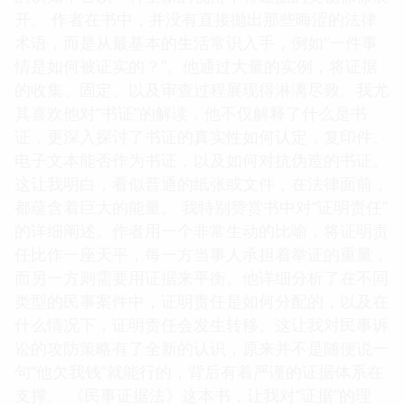
开。 作者在书中，并没有直接抛出那些晦涩的法律
术语，而是从最基本的生活常识入手，例如“一件事
情是如何被证实的？”。他通过大量的实例，将证据
的收集、固定、以及审查过程展现得淋漓尽致。我尤
其喜欢他对“书证”的解读，他不仅解释了什么是书
证，更深入探讨了书证的真实性如何认定，复印件、
电子文本能否作为书证，以及如何对抗伪造的书证。
这让我明白，看似普通的纸张或文件，在法律面前，
都蕴含着巨大的能量。 我特别赞赏书中对“证明责任”
的详细阐述。作者用一个非常生动的比喻，将证明责
任比作一座天平，每一方当事人承担着举证的重量，
而另一方则需要用证据来平衡。他详细分析了在不同
类型的民事案件中，证明责任是如何分配的，以及在
什么情况下，证明责任会发生转移。这让我对民事诉
讼的攻防策略有了全新的认识，原来并不是随便说一
句“他欠我钱”就能行的，背后有着严谨的证据体系在
支撑。 《民事证据法》这本书，让我对“证据”的理