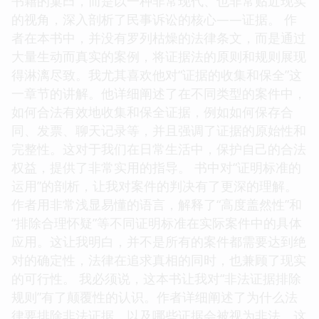
书籍的窠臼，而是以一种非常现代、也非常贴近现实
的视角，深入剖析了民事诉讼的核心——证据。 作
者在本书中，并没有罗列枯燥的法律条文，而是通过
大量生动而真实的案例，将证据法的原则和规则展现
得淋漓尽致。我尤其喜欢他对“证据的收集和保全”这
一章节的讲解。他详细阐述了在不同类型的案件中，
如何合法有效地收集和保全证据，例如如何保存合
同、发票、聊天记录等，并且强调了证据的原始性和
完整性。这对于我们在日常生活中，保护自己的合法
权益，提供了非常实用的指导。 书中对“证明标准的
运用”的剖析，让我对案件的判决有了更深的理解。
作者用非常浅显易懂的语言，解释了“高度盖然性”和
“排除合理怀疑”等不同证明标准在实际案件中的具体
应用。这让我明白，并不是所有的案件都需要达到绝
对的确定性，法律在追求真相的同时，也兼顾了现实
的可行性。 我必须说，这本书让我对“非法证据排除
规则”有了颠覆性的认识。作者详细阐述了为什么法
律要排除非法证据，以及哪些证据会被视为非法。这