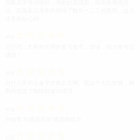
高数选宇哥没错的，书的封面漂亮，纸张质量也可
以，而且在目录中就指明了数学一二三的范围，这点
还是很贴心的
☆
☆
☆
☆
☆
评分
还行吧，大家都在用的复习全书，加油，祝大家考研
成功！
☆
☆
☆
☆
☆
评分
为什么要那么多字才有京豆啊。我这个人比较懒，啊
啊啊吧罢了啦咯啦够20字没
☆
☆
☆
☆
☆
评分
开始复习 感谢店家 物流很给力
☆
☆
☆
☆
☆
评分