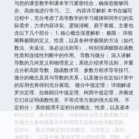
与您的课堂教学和课本学习紧密结合，确保您能够同
步、高效地进行学习。 三、 内容详尽解析 本书在编写
过程中，充分考虑了高等数学的学习规律和同学们的实
际需求，力求内容详实、逻辑清晰、易于掌握。主要包
含以下几个部分： 1. 核心概念深度解析： 极限： 详细
阐释极限的定义、性质，以及各种求极限的方法（如代
数法、夹逼法、洛必达法则等），特别强调极限在函数
性质和连续性判断中的作用。 导数与微分： 深入讲解
导数的几何意义和物理意义，系统介绍求导法则，并重
点分析高阶导数、隐函数求导、参数方程求导等技巧。
微分的概念及其与导数的关系，以及微分在近似计算中
的应用也将得到充分展现。 微分中值定理： 详细解读
罗尔定理、拉格朗日中值定理、柯西中值定理，并阐述
它们在证明函数性质、不等式等方面的强大应用。 不
定积分： 系统梳理不定积分的概念、性质，以及基本
积分公式、换元积分法、分部积分法等主要求解方法，
并通过大量例题展示不同类型不定积分的求解思路。
定积分： 重点讲解定积分的概念、几何意义（面积、
体积等），以及牛顿-莱布尼茨公式的应用。同时，还