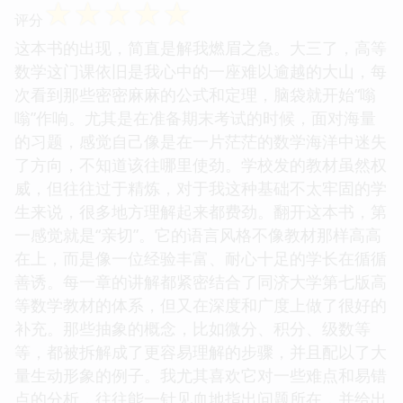
☆
☆
☆
☆
☆
评分
这本书的出现，简直是解我燃眉之急。大三了，高等
数学这门课依旧是我心中的一座难以逾越的大山，每
次看到那些密密麻麻的公式和定理，脑袋就开始“嗡
嗡”作响。尤其是在准备期末考试的时候，面对海量
的习题，感觉自己像是在一片茫茫的数学海洋中迷失
了方向，不知道该往哪里使劲。学校发的教材虽然权
威，但往往过于精炼，对于我这种基础不太牢固的学
生来说，很多地方理解起来都费劲。翻开这本书，第
一感觉就是“亲切”。它的语言风格不像教材那样高高
在上，而是像一位经验丰富、耐心十足的学长在循循
善诱。每一章的讲解都紧密结合了同济大学第七版高
等数学教材的体系，但又在深度和广度上做了很好的
补充。那些抽象的概念，比如微分、积分、级数等
等，都被拆解成了更容易理解的步骤，并且配以了大
量生动形象的例子。我尤其喜欢它对一些难点和易错
点的分析，往往能一针见血地指出问题所在，并给出