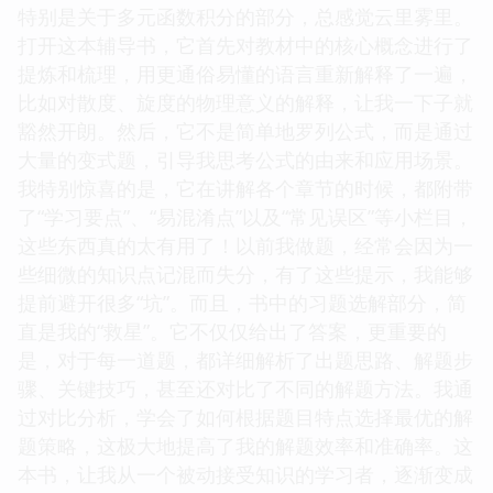
特别是关于多元函数积分的部分，总感觉云里雾里。
打开这本辅导书，它首先对教材中的核心概念进行了
提炼和梳理，用更通俗易懂的语言重新解释了一遍，
比如对散度、旋度的物理意义的解释，让我一下子就
豁然开朗。然后，它不是简单地罗列公式，而是通过
大量的变式题，引导我思考公式的由来和应用场景。
我特别惊喜的是，它在讲解各个章节的时候，都附带
了“学习要点”、“易混淆点”以及“常见误区”等小栏目，
这些东西真的太有用了！以前我做题，经常会因为一
些细微的知识点记混而失分，有了这些提示，我能够
提前避开很多“坑”。而且，书中的习题选解部分，简
直是我的“救星”。它不仅仅给出了答案，更重要的
是，对于每一道题，都详细解析了出题思路、解题步
骤、关键技巧，甚至还对比了不同的解题方法。我通
过对比分析，学会了如何根据题目特点选择最优的解
题策略，这极大地提高了我的解题效率和准确率。这
本书，让我从一个被动接受知识的学习者，逐渐变成