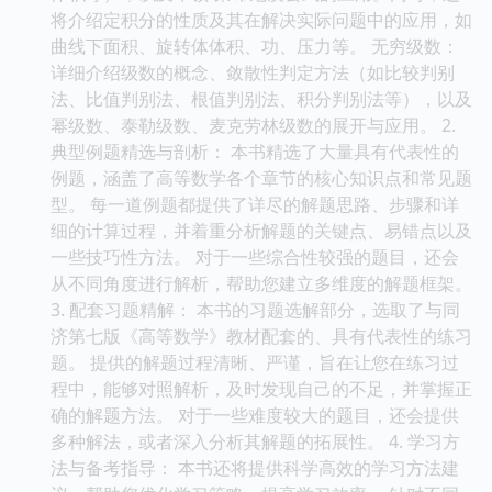
将介绍定积分的性质及其在解决实际问题中的应用，如
曲线下面积、旋转体体积、功、压力等。 无穷级数：
详细介绍级数的概念、敛散性判定方法（如比较判别
法、比值判别法、根值判别法、积分判别法等），以及
幂级数、泰勒级数、麦克劳林级数的展开与应用。 2.
典型例题精选与剖析： 本书精选了大量具有代表性的
例题，涵盖了高等数学各个章节的核心知识点和常见题
型。 每一道例题都提供了详尽的解题思路、步骤和详
细的计算过程，并着重分析解题的关键点、易错点以及
一些技巧性方法。 对于一些综合性较强的题目，还会
从不同角度进行解析，帮助您建立多维度的解题框架。
3. 配套习题精解： 本书的习题选解部分，选取了与同
济第七版《高等数学》教材配套的、具有代表性的练习
题。 提供的解题过程清晰、严谨，旨在让您在练习过
程中，能够对照解析，及时发现自己的不足，并掌握正
确的解题方法。 对于一些难度较大的题目，还会提供
多种解法，或者深入分析其解题的拓展性。 4. 学习方
法与备考指导： 本书还将提供科学高效的学习方法建