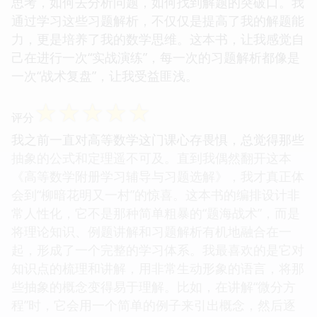
思考，如何去分析问题，如何找到解题的突破口。我
通过学习这些习题解析，不仅仅是提高了我的解题能
力，更是培养了我的数学思维。这本书，让我感觉自
己在进行一次“实战演练”，每一次的习题解析都像是
一次“战术复盘”，让我受益匪浅。
☆
☆
☆
☆
☆
评分
我之前一直对高等数学这门课心存畏惧，总觉得那些
抽象的公式和定理遥不可及。直到我偶然翻开这本
《高等数学附册学习辅导与习题选解》，我才真正体
会到“柳暗花明又一村”的惊喜。这本书的编排设计非
常人性化，它不是那种简单粗暴的“题海战术”，而是
将理论知识、例题讲解和习题解析有机地融合在一
起，形成了一个完整的学习体系。我最喜欢的是它对
知识点的梳理和讲解，用非常生动形象的语言，将那
些抽象的概念变得易于理解。比如，在讲解“微分方
程”时，它会用一个简单的例子来引出概念，然后逐