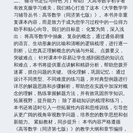
二、 辅导书定位与特色 为了帮助广大高等数学初学者
有效克服学习难关，我们精心打造了这本《大学数学学
习辅导丛书：高等数学（同济第七版）》。本书并非重
复课本内容，而是致力于成为您学习过程中的一位得力
助手和贴心向导。我们的目标是： 化繁为简，深入浅
出： 将高等数学中抽象、复杂的概念，通过通俗易懂
的语言、生动形象的比喻和清晰的逻辑梳理，进行逐一
剖析，让您真正理解概念的内涵与外延。 点拨要义，
突破难点： 针对课本中容易让学生感到困惑的知识点
和难点，本书将提供重点讲解和精辟分析，帮助您拨开
迷雾，抓住问题的关键。 强化理解，巩固记忆： 通过
设计不同类型、不同难度的练习题，并对典型例题进行
详尽的解题思路和步骤解析，帮助您在实践中加深对概
念的理解，熟练掌握解题方法，并有效巩固所学知识。
拓展视野，提升能力： 除了基础知识的梳理和练习，
本书还将适时引入一些拓展性内容和思维训练，引导您
从更广阔的视角审视数学问题，培养您的数学思想和创
新能力。 紧贴教材，同步提升： 本书内容严格遵循
《高等数学（同济第七版）》的教学大纲和章节编排，