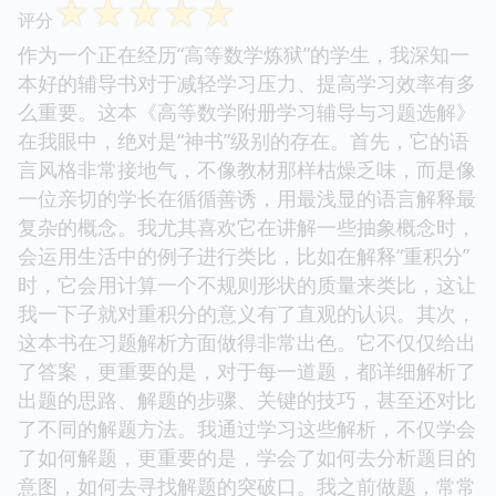
☆
☆
☆
☆
☆
评分
作为一个正在经历“高等数学炼狱”的学生，我深知一
本好的辅导书对于减轻学习压力、提高学习效率有多
么重要。这本《高等数学附册学习辅导与习题选解》
在我眼中，绝对是“神书”级别的存在。首先，它的语
言风格非常接地气，不像教材那样枯燥乏味，而是像
一位亲切的学长在循循善诱，用最浅显的语言解释最
复杂的概念。我尤其喜欢它在讲解一些抽象概念时，
会运用生活中的例子进行类比，比如在解释“重积分”
时，它会用计算一个不规则形状的质量来类比，这让
我一下子就对重积分的意义有了直观的认识。其次，
这本书在习题解析方面做得非常出色。它不仅仅给出
了答案，更重要的是，对于每一道题，都详细解析了
出题的思路、解题的步骤、关键的技巧，甚至还对比
了不同的解题方法。我通过学习这些解析，不仅学会
了如何解题，更重要的是，学会了如何去分析题目的
意图，如何去寻找解题的突破口。我之前做题，常常