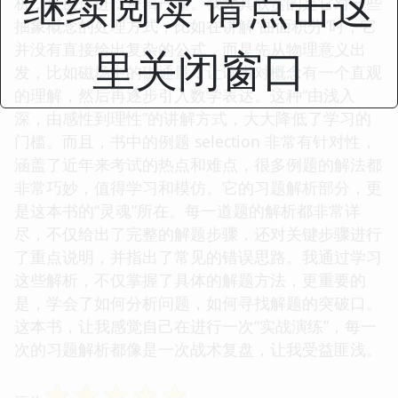
继续阅读 请点击这
析，层层递进，逻辑严谨。我尤其欣赏的是它对一些
抽象概念的处理方式，比如在讲解“曲面积分”时，它
并没有直接给出复杂的公式，而是先从物理意义出
里关闭窗口
发，比如磁场中的磁通量，让读者对概念有一个直观
的理解，然后再逐步引入数学表达。这种“由浅入
深，由感性到理性”的讲解方式，大大降低了学习的
门槛。而且，书中的例题 selection 非常有针对性，
涵盖了近年来考试的热点和难点，很多例题的解法都
非常巧妙，值得学习和模仿。它的习题解析部分，更
是这本书的“灵魂”所在。每一道题的解析都非常详
尽，不仅给出了完整的解题步骤，还对关键步骤进行
了重点说明，并指出了常见的错误思路。我通过学习
这些解析，不仅掌握了具体的解题方法，更重要的
是，学会了如何分析问题，如何寻找解题的突破口。
这本书，让我感觉自己在进行一次“实战演练”，每一
次的习题解析都像是一次战术复盘，让我受益匪浅。
☆
☆
☆
☆
☆