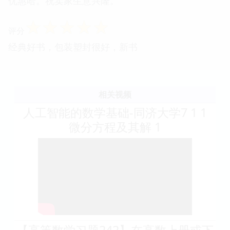
优惠哈。祝卖家生意兴隆。
☆
☆
☆
☆
☆
评分
经典好书，包装塑封很好，新书
相关视频
人工智能的数学基础-同济大学7 1 1
微分方程及其解 1
【高等数学习题242】在高数上册或下