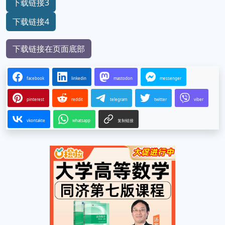
下载链接3
下载链接4
下载链接在页面底部
facebook
linkedin
mastodon
messenger
pinterest
reddit
telegram
twitter
viber
vkontakte
whatsapp
复制链接