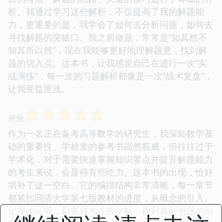
析。我通过学习这些解析，不仅提高了我的解题能
力，更重要的是，我学会了如何去分析问题，如何去
寻找解题的突破口。我之前做题，常常是“知其然不
知其所以然”，现在我能够更好地理解题意，找到解
题的切入点。这本书，让我感觉自己在进行一次“实
战演练”，每一次的习题解析都像是一次“战术复盘”，
让我受益匪浅。
☆
☆
☆
☆
☆
评分
作为一名正在备考高等数学的研究生，我深知数学基
础的重要性。学校发的参考书固然权威，但往往过于
学术化，对于需要快速掌握知识要点并提升解题能力
的考生来说，会显得有些吃力。这本书的出现，恰好
填补了这一空白。它的编排结构非常清晰，每一章节
都紧扣同济大学第七版教材的进度，从概念的引入、
定理的证明，到各种方法的讲解，再到典型例题的剖