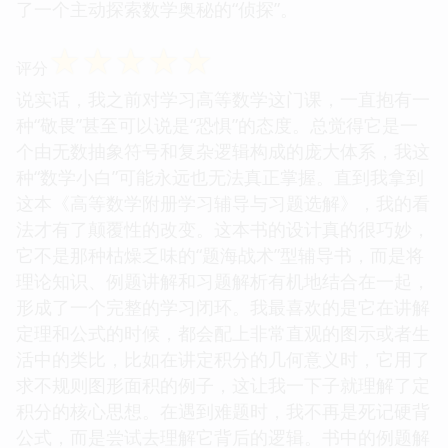
了一个主动探索数学奥秘的“侦探”。
☆
☆
☆
☆
☆
评分
说实话，我之前对学习高等数学这门课，一直抱有一
种“敬畏”甚至可以说是“恐惧”的态度。总觉得它是一
个由无数抽象符号和复杂逻辑构成的庞大体系，我这
种“数学小白”可能永远也无法真正掌握。直到我拿到
这本《高等数学附册学习辅导与习题选解》，我的看
法才有了颠覆性的改变。这本书的设计真的很巧妙，
它不是那种枯燥乏味的“题海战术”型辅导书，而是将
理论知识、例题讲解和习题解析有机地结合在一起，
形成了一个完整的学习闭环。我最喜欢的是它在讲解
定理和公式的时候，都会配上非常直观的图示或者生
活中的类比，比如在讲定积分的几何意义时，它用了
求不规则图形面积的例子，这让我一下子就理解了定
积分的核心思想。在遇到难题时，我不再是死记硬背
公式，而是尝试去理解它背后的逻辑。书中的例题解