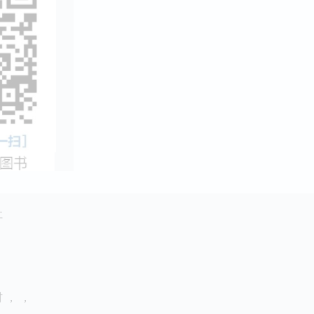
社
 ， ，