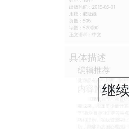
出版时间：2015-05-01
用纸：胶版纸
页数：506
字数：520000
正文语种：中文
具体描述
编辑推荐
此商品有两种封面，随机
继续
内容简介
《现代心理与教育统计
新成果，增加了少量计算
了“教学目标”和“学习重
巧和提示、在线资源网址
版，能够为我国心理统计