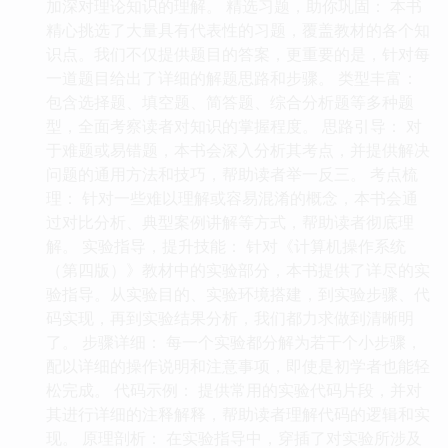
加深对理论知识的理解。 精选习题，助你巩固： 本书
精心挑选了大量具有代表性的习题，覆盖教材的各个知
识点。我们不仅提供题目的答案，更重要的是，针对每
一道题目给出了详细的解题思路和步骤。 类型丰富：
包含选择题、填空题、简答题、综合分析题等多种题
型，全面考察读者对知识的掌握程度。 思路引导： 对
于难题或易错题，本书会深入分析其考点，并提供解决
问题的通用方法和技巧，帮助读者举一反三。 考点梳
理： 针对一些难以理解或容易混淆的概念，本书会通
过对比分析、典型案例讲解等方式，帮助读者彻底理
解。 实验指导，提升技能： 针对《计算机操作系统
（第四版）》教材中的实验部分，本书提供了详尽的实
验指导。从实验目的、实验环境搭建，到实验步骤、代
码实现，再到实验结果分析，我们都力求做到清晰明
了。 步骤详细： 每一个实验都分解为若干个小步骤，
配以详细的操作说明和注意事项，即使是初学者也能轻
松完成。 代码示例： 提供常用的实验代码片段，并对
其进行详细的注释解释，帮助读者理解代码的逻辑和实
现。 原理剖析： 在实验指导中，穿插了对实验所涉及