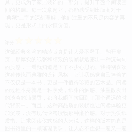
具，更成为了家居装饰的一部分，提升了整个阅读空
间的格调。每一次拿起它，都能感受到出版商对于
“典藏”二字的深刻理解，他们注重的不只是内容的再
现，更是形式上的永恒价值。
☆
☆
☆
☆
☆
评分
这部经典名著的精装版真是让人爱不释手。翻开扉
页，那厚实的纸张和精致的装帧就透露出一种沉甸甸
的质感，一看就知道是下了不少心思的。我特别喜欢
这种传统而典雅的设计风格，它让我感觉自己捧着的
不仅仅是一本书，更是一件值得珍藏的艺术品。阅读
的过程本身就是一种享受，纸张的触感、油墨散发出
的淡淡的油墨香，都将我瞬间拉回到了那个遥远的时
代背景中。而且，这种高品质的装帧也让阅读体验更
加沉浸，没有现代快餐读物那种廉价感。对于热爱纸
质书、追求阅读仪式感的人来说，这样的版本简直是
图书馆里的一颗璀璨明珠，让人忍不住想一遍又一遍