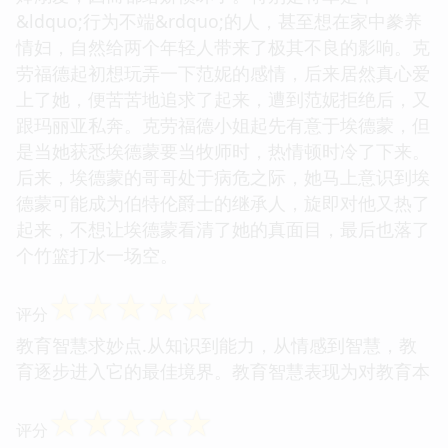
&ldquo;行为不端&rdquo;的人，甚至想在家中豢养
情妇，自然给两个年轻人带来了极其不良的影响。克
劳福德起初想玩弄一下范妮的感情，后来居然真心爱
上了她，便苦苦地追求了起来，遭到范妮拒绝后，又
跟玛丽亚私奔。克劳福德小姐起先有意于埃德蒙，但
是当她获悉埃德蒙要当牧师时，热情顿时冷了下来。
后来，埃德蒙的哥哥处于病危之际，她马上意识到埃
德蒙可能成为伯特伦爵士的继承人，旋即对他又热了
起来，不想让埃德蒙看清了她的真面目，最后也落了
个竹篮打水一场空。
☆
☆
☆
☆
☆
评分
教育智慧求妙点.从知识到能力，从情感到智慧，教
育逐步进入它的最佳境界。教育智慧表现为对教育本
☆
☆
☆
☆
☆
评分