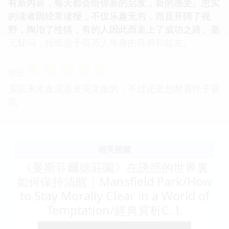
有新内容，每天都会给你新的启发，新的感受。忠实
的读者因经常读报，不仅乐趣无穷，而且开阔了视
野，陶冶了性情，有的人因此而走上了成功之路。毫
无疑问，报纸是千百万人终身的良师和益友。
☆
☆
☆
☆
☆
评分
买回来才发现是全英文版的，不过还是想耐着性子看
完
相关视频
《曼斯菲爾德莊園》在誘惑的世界裏
如何保持清醒｜Mansfield Park/How
to Stay Morally Clear in a World of
Temptation/經典賞析C. I.