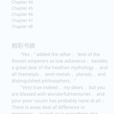
Chapter 44
Chapter 45
Chapter 46
Chapter 47
Chapter 48
精彩书摘
“Yes，” added the other； “and of the
Roman emperors as low asSeverus； besides
a great deal of the heathen mythology， and
all themetals， semi-metals， planets， and
distinguished philosophers。”
“Very true indeed， my dears， but you
are blessed with wonderfulmemories， and
your poor cousin has probably none at all：
There is avast deal of difference in
memories， as well as in everything else，