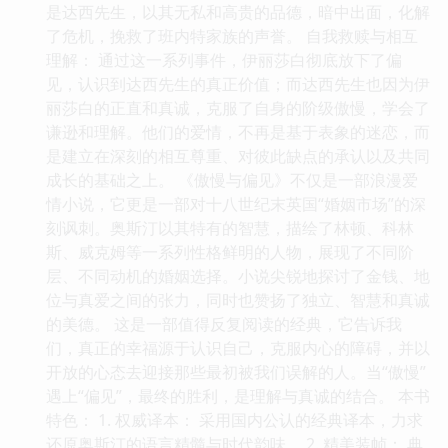
是达西先生，以其无私和高贵的品德，暗中出面，化解
了危机，挽救了班内特家族的声誉。 自我救赎与相互
理解： 通过这一系列事件，伊丽莎白彻底放下了偏
见，认识到达西先生的真正价值；而达西先生也因为伊
丽莎白的正直和真诚，克服了自身的阶级傲慢，学会了
谦逊和理解。他们的爱情，不再是基于表象的迷恋，而
是建立在深刻的相互尊重、对彼此缺点的承认以及共同
成长的基础之上。 《傲慢与偏见》不仅是一部浪漫爱
情小说，它更是一部对十八世纪末英国“婚姻市场”的深
刻讽刺。奥斯汀以其特有的智慧，描绘了林顿、科林
斯、威克姆等一系列性格鲜明的人物，展现了不同阶
层、不同动机的婚姻选择。小说尖锐地探讨了金钱、地
位与真爱之间的张力，同时也赞扬了独立、智慧和真诚
的美德。 这是一部值得反复阅读的经典，它告诉我
们，真正的幸福源于认识自己，克服内心的障碍，并以
开放的心态去迎接那些最初被我们误解的人。当“傲慢”
遇上“偏见”，最终的胜利，是理解与真诚的结合。 本书
特色： 1. 权威译本： 采用国内公认的经典译本，力求
还原奥斯汀的语言精髓与时代韵味。 2. 精美装帧： 典