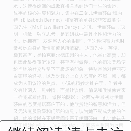
承，这使得婚姻的成败直接关系到她们一生的命运。
故事的核心冲突和魅力，集中在二女儿伊丽莎白·班内
特（Elizabeth Bennet）和富有的单身汉菲茨威廉·达
西先生（Mr. Fitzwilliam Darcy）之间。 伊丽莎白，聪
明、机敏、独立思考，是五姐妹中最具个性和活力的一
个。她拥有“一双洞察人心的眼睛”，但这种洞察力也时
常被她自身的傲慢和偏见所蒙蔽。 达西先生，英俊、
极其富有，是帕克菲尔德庄园的主人，他举止高贵，却
也因此显得孤僻冷漠，甚至有些傲慢。他的初次登场便
给当地的社交界留下了极坏的印象，特别是他对伊丽莎
白家境的轻视，以及对舞会上众人态度的不屑一顾，都
成为人们议论的焦点。 小说的精妙之处在于，作者并
没有让两人一见钟情，而是让误解、偏见和傲慢像迷雾
一样笼罩着他们。 傲慢的阴影： 达西先生最初对伊丽
莎白的态度是居高临下的，他欣赏她的智慧和活力，但
又无法克服阶级和门第的偏见，认为她不配成为他的伴
侣。他的傲慢在不经意间伤害了伊丽莎白，也让他错失
了了解她的机会。 偏见的枷锁： 伊丽莎白则因为达西