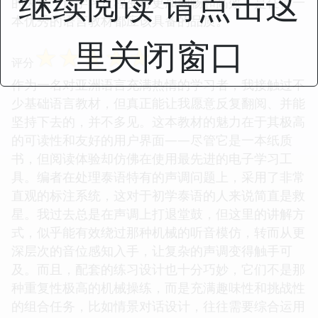
继续阅读 请点击这
的关怀，让学习过程变得更加顺畅和高效，是任何一
本优秀的语言教材都应该具备的品质。
里关闭窗口
☆
☆
☆
☆
☆
评分
作为一名对亚洲语言充满热情的学习者，我接触过不
少基础语言教材，但真正能让我愿意反复翻阅、并能
坚持下去的，并不多见。这本教材的魅力在于其极高
的可读性和友好的用户界面——尽管它是一本纸质
书，但阅读体验却仿佛在使用最先进的电子学习工
具。编者在处理泰语特有的声调问题上，采用了非常
直观的标注系统，这对于初学泰语的人来说简直是救
星。我过去总是在声调上打退堂鼓，但这里的讲解方
式，似乎能有效绕过那种机械的听音模仿，转而从更
深层次的音位感知入手，让复杂的声调变得触手可
及。而且，配套的练习设计也十分巧妙，它们不是那
种重复性极高的机械操练，而是充满趣味性和挑战性
的组合任务，比如情景对话设计，往往需要综合运用