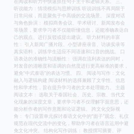
在阅读和听力中快速抓住句子主干和逻辑关系。 三、
听说能力：情境模拟与思辨训练 听说训练不再局限于
日常问候，而是聚焦于中高级的交流场景。 深度对话
与角色扮演： 模拟商务会议、学术研讨、新闻发布会
等场景，要求学习者不仅能听懂信息，还能准确表达自
己的观点、进行反驳或提出建议。 听力材料的丰富
性： 引入新闻广播片段、小型讲座录音、访谈实录等
真实语料，训练学生适应不同语速和口音的挑战。 口
语表达的准确性与流畅性： 强调在流利表达的同时，
对发音的清晰度和语调的自然度进行更高标准的要求，
避免“中式泰语”的表达习惯。 四、 阅读与写作：文化
融入与逻辑构建 阅读材料的选择兼顾了文学性、信息
性和学术性，旨在提升学习者的文本处理能力。 主题
阅读文本： 选取关于泰国社会、历史、宗教、当代文
化现象的深度文章，要求学习者不仅理解字面意思，还
能分析作者的写作意图和论证逻辑。 跨文化交际视
角： 专门设置单元探讨泰语文化中的“面子”观念、礼仪
规范在现代交流中的变化，帮助学习者在语言运用中避
免文化冲突。 结构化写作训练： 教授撰写摘要、评