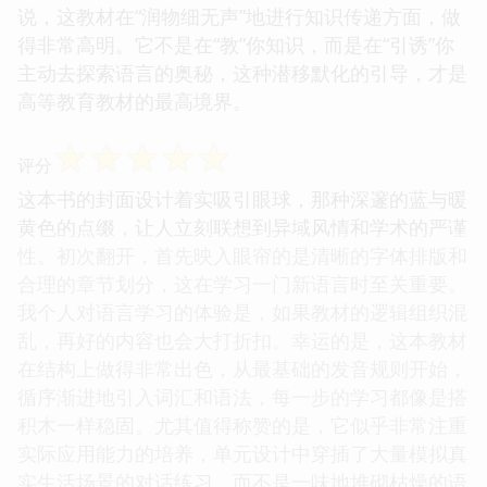
说，这教材在“润物细无声”地进行知识传递方面，做
得非常高明。它不是在“教”你知识，而是在“引诱”你
主动去探索语言的奥秘，这种潜移默化的引导，才是
高等教育教材的最高境界。
☆
☆
☆
☆
☆
评分
这本书的封面设计着实吸引眼球，那种深邃的蓝与暖
黄色的点缀，让人立刻联想到异域风情和学术的严谨
性。初次翻开，首先映入眼帘的是清晰的字体排版和
合理的章节划分，这在学习一门新语言时至关重要。
我个人对语言学习的体验是，如果教材的逻辑组织混
乱，再好的内容也会大打折扣。幸运的是，这本教材
在结构上做得非常出色，从最基础的发音规则开始，
循序渐进地引入词汇和语法，每一步的学习都像是搭
积木一样稳固。尤其值得称赞的是，它似乎非常注重
实际应用能力的培养，单元设计中穿插了大量模拟真
实生活场景的对话练习，而不是一味地堆砌枯燥的语