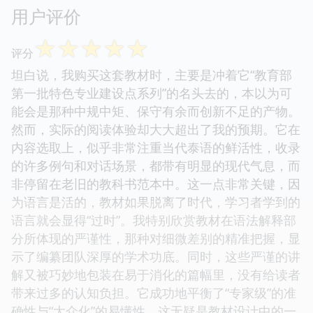
用户评价
☆
☆
☆
☆
☆
评分
坦白说，我购买这套教材时，主要是冲着它“教育部
第一批特色专业建设点系列”的名头去的，本以为可
能会是那种中规中矩、保守有余而创新不足的产物。
然而，实际的阅读体验却大大超出了我的预期。它在
内容选取上，似乎非常注重当代泰语的鲜活性，收录
的许多例句和对话场景，都带有明显的现代气息，而
非停留在老旧的教科书范本中。这一点非常关键，因
为语言是活的，教材如果脱离了时代，学习者学到的
语言就会显得“过时”。我特别欣赏教材在语法解释部
分所体现的严谨性，那种对细微差别的精准把握，显
示了编纂团队深厚的学术功底。同时，这些严谨的讲
解又被巧妙地包装在易于消化的篇幅里，没有给读者
带来过多的认知负担。它成功地平衡了“专家级”的准
确性与“大众化”的易懂性，这无疑是教材设计中的一