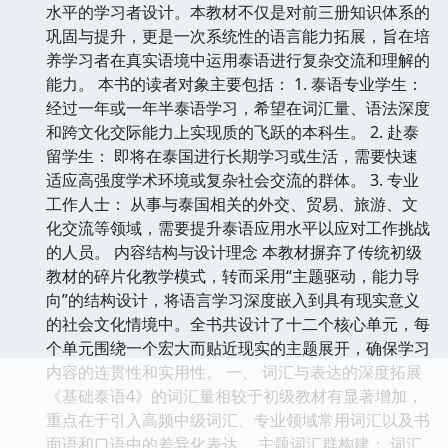
水平的学习者设计。本教材不仅是对前三册知识体系的
巩固与提升，更是一次系统性的语言能力拓展，旨在培
养学习者在真实语境中运用泰语进行复杂交流和理解的
能力。 本书的读者对象主要包括： 1. 泰语专业学生：
经过一年或一年半泰语学习，希望在词汇量、语法深度
和跨文化交际能力上实现质的飞跃的本科生。 2. 赴泰
留学生： 即将在泰国进行长期学习或生活，需要快速
适应高强度学术环境或复杂社会交流的群体。 3. 专业
工作人士： 从事与泰国相关的外交、贸易、旅游、文
化交流等领域，需要提升泰语应用水平以应对工作挑战
的人员。 内容结构与设计理念 本教材摒弃了传统初级
教材的碎片化教学模式，转而采用“主题驱动，能力导
向”的结构设计，将语言学习深度嵌入到具有现实意义
的社会文化情境中。全书共设计了十二个核心单元，每
个单元围绕一个宏大而贴近现实的主题展开，确保学习
内容的连贯性和实用性。 一、 词汇与表达的深度拓展
《基础泰语4》的词汇量相较于初级教材有显著增加，
重点在于引入高频中级词汇、专业领域常用词汇以及书
面语和口语中的差异化表达。 主题词汇群构建： 词汇