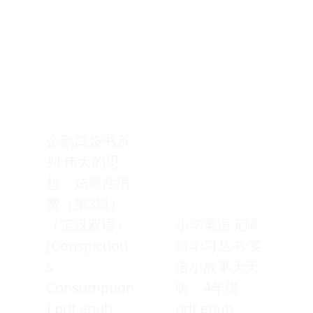
企鹅口袋书系
列·伟大的思
想：炫耀性消
费（第3辑）
（英汉双语）
小学英语无障
[Conspicuou
碍学习丛书·英
s
语小故事天天
Consumption
听：4年级
] pdf epub
pdf epub