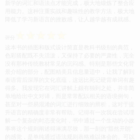
新学的词汇和语法点才能完成，极大地锻炼了整合应
用能力。这种注重实战和趣味性的教学方法，极大地
降低了学习新语言的挫败感，让人越学越有成就感。
☆
☆
☆
☆
☆
评分
这本书的插图和版式设计简直是教科书级别的典范，
色彩搭配既不失活泼，又保持了必要的严肃性，完全
没有那种传统教材常见的沉闷感。特别是那些文化背
景介绍的部分，配图精美且信息量适中，让我了解到
泰语背后深厚的文化底蕴，这远比死记硬背单词有趣
得多。我发现它在词汇讲解上颇有独到之处，并非简
单地给出中文对译，而是常常配以相关的语境例句，
甚至对一些易混淆的词汇进行细致的辨析，这对于提
升语言的精确度非常有帮助。记得有一次我在尝试理
解一个复杂的时态变化时，书中通过一个生动的小故
事将这个规则阐述得淋漓尽致，那一刻的“豁然开朗”
的感觉，是单纯通过语法规则表格难以体会的。可以