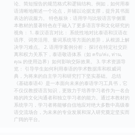
论、简短报告的规范格式和逻辑结构。例如，如何用泰
语清晰地阐述一个论点，并辅以论据支撑，提升其书面
表达的说服力。 特色板块：语用学与比较语言学侧重
本教材的显著特色在于融入了更多语言学和文化研究的
视角： 1. 泰汉语言对比： 系统性地对比泰语和汉语在
语序、词类活用、量词系统等方面的差异，从根源上解
决学习难点。 2. 语用学案例分析： 探讨在特定社交距
离和权力关系下，泰语敬语体系（如 ครับ/ค่ะ, ท่าน,
คุณ 的使用边界）如何影响交际效果。 3. 学术资源导
览： 引导学生如何利用泰语的学术数据库和权威词
典，为将来的自主学习和研究打下坚实基础。 总结
《基础泰语4》是一本面向未来的泰语学习工具书，它
不仅仅教授语言知识，更致力于培养学习者作为一名合
格的跨文化沟通者和独立学习者的能力。通过本教材的
系统学习，学习者将能够自信地应对绝大多数中高级泰
语交流场合，为未来的专业发展和深入研究奠定坚实而
广阔的平台。