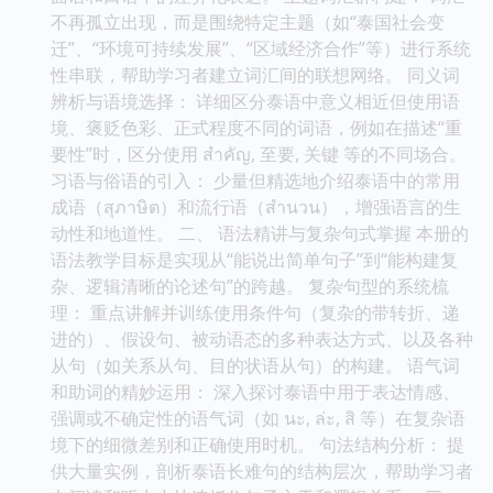
不再孤立出现，而是围绕特定主题（如“泰国社会变
迁”、“环境可持续发展”、“区域经济合作”等）进行系统
性串联，帮助学习者建立词汇间的联想网络。 同义词
辨析与语境选择： 详细区分泰语中意义相近但使用语
境、褒贬色彩、正式程度不同的词语，例如在描述“重
要性”时，区分使用 สำคัญ, 至要, 关键 等的不同场合。
习语与俗语的引入： 少量但精选地介绍泰语中的常用
成语（สุภาษิต）和流行语（สำนวน），增强语言的生
动性和地道性。 二、 语法精讲与复杂句式掌握 本册的
语法教学目标是实现从“能说出简单句子”到“能构建复
杂、逻辑清晰的论述句”的跨越。 复杂句型的系统梳
理： 重点讲解并训练使用条件句（复杂的带转折、递
进的）、假设句、被动语态的多种表达方式、以及各种
从句（如关系从句、目的状语从句）的构建。 语气词
和助词的精妙运用： 深入探讨泰语中用于表达情感、
强调或不确定性的语气词（如 นะ, ล่ะ, สิ 等）在复杂语
境下的细微差别和正确使用时机。 句法结构分析： 提
供大量实例，剖析泰语长难句的结构层次，帮助学习者