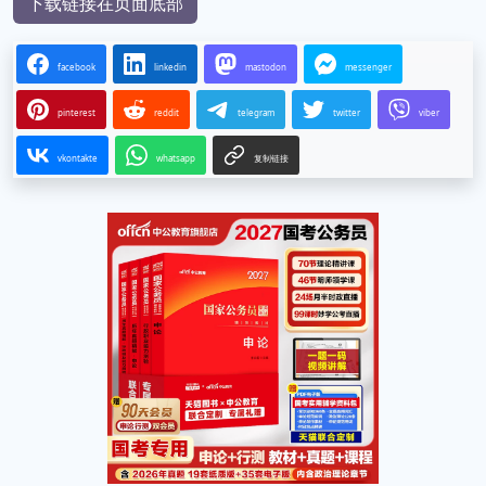
下载链接在页面底部
facebook
linkedin
mastodon
messenger
pinterest
reddit
telegram
twitter
viber
vkontakte
whatsapp
复制链接