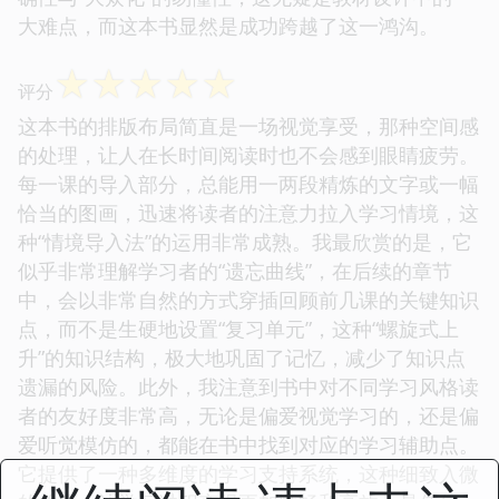
大难点，而这本书显然是成功跨越了这一鸿沟。
☆
☆
☆
☆
☆
评分
这本书的排版布局简直是一场视觉享受，那种空间感
的处理，让人在长时间阅读时也不会感到眼睛疲劳。
每一课的导入部分，总能用一两段精炼的文字或一幅
恰当的图画，迅速将读者的注意力拉入学习情境，这
种“情境导入法”的运用非常成熟。我最欣赏的是，它
似乎非常理解学习者的“遗忘曲线”，在后续的章节
中，会以非常自然的方式穿插回顾前几课的关键知识
点，而不是生硬地设置“复习单元”，这种“螺旋式上
升”的知识结构，极大地巩固了记忆，减少了知识点
遗漏的风险。此外，我注意到书中对不同学习风格读
者的友好度非常高，无论是偏爱视觉学习的，还是偏
爱听觉模仿的，都能在书中找到对应的学习辅助点。
它提供了一种多维度的学习支持系统，这种细致入微