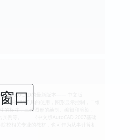
闭窗口
用AutoCAD的最新版本—— 中文版
绘图基础，绘图辅助工具的使用，图形显示控制，二维
寸的标注，三维图形的绘制、编辑和渲染，
合实例等。 《中文版AutoCAD 2007基础
等院校相关专业的教材，也可作为从事计算机