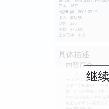
开本：16开
出版时间：2006-03-01
用纸：胶版纸
页数：320
字数：479000
正文语种：中文
具体描述
内容简介
继续
《中文版AutoCAD 
AutoCAD 2007
图形的绘制和编辑，精确
块、外部参照和设计中心的使
教程/高等院校计算机应
绘图技术研究与应用人员