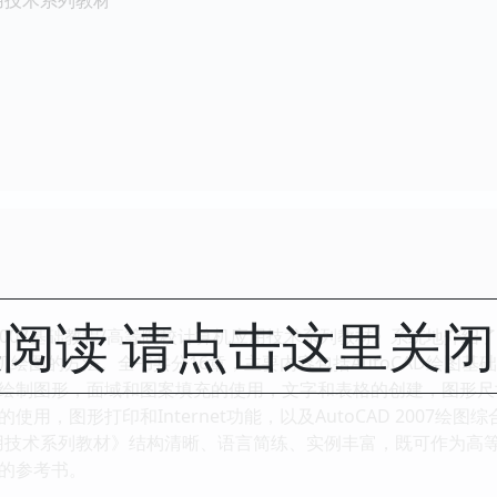
阅读 请点击这里关
2007基础教程/高等院校计算机应用技术系列教材》系统地介绍了使
进行计算机绘图的方法。全书共分16章，主要内容包括AutoCAD
绘制图形，面域和图案填充的使用，文字和表格的创建，图形尺
用，图形打印和Internet功能，以及AutoCAD 2007绘图综
用技术系列教材》结构清晰、语言简练、实例丰富，既可作为高
的参考书。