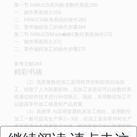
第一节 FANUC0i系列标准数控系统256
一、操作界面简介256
二、FANUC0i标准系统的操作260
三、零件编程加工的操作步骤264
第二节 FANUC0iMate�睺C数控系统操作272
一、操作界面简介272
二、零件编程加工的操作步骤275
参考文献284
精彩书摘
（2）高质量数控加工是用程序控制实现自动加
工，排除了人为因素影响，且加工误差还可以由数控系
统通过软件技术进行补偿校正。因此，采用数控加工可
以提高零件加工精度和产品质量。
（3）高效率 与采用普通机床加工相比，采用数控
加工一般可提高生产率2～3倍，在加工复杂零件时生产
率可提高十几倍甚至几十倍。特别是加工中心和柔性制
造单元等设备，零件一次装夹后能完成几乎所有部位的