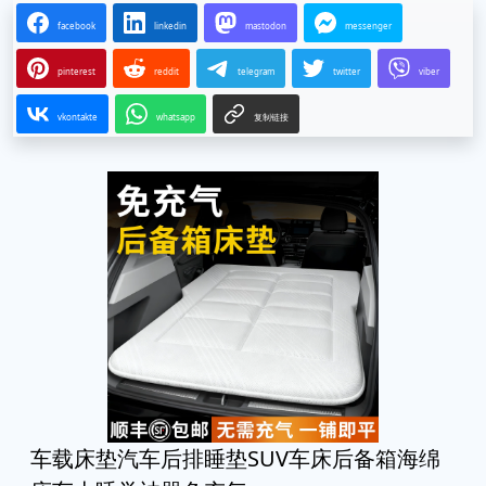
facebook
linkedin
mastodon
messenger
pinterest
reddit
telegram
twitter
viber
vkontakte
whatsapp
复制链接
车载床垫汽车后排睡垫SUV车床后备箱海绵