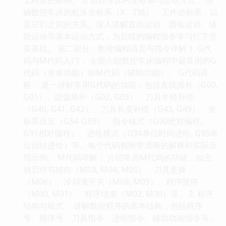
确数控车床的机床坐标系（X、Z轴）、工件坐标系，以
及它们之间的关系。深入讲解直线运动、圆弧运动、辅
助运动等基本运动方式，为后续的编程指令学习打下坚
实基础。 第二部分：数控编程语言与指令详解 1. G代
码与M代码入门： 全面介绍数控车床编程中最常用的G
代码（准备功能）和M代码（辅助功能）。 G代码详
解： 逐一讲解常用G代码的功能，包括直线插补（G00,
G01）、圆弧插补（G02, G03）、刀具半径补偿
（G40, G41, G42）、刀具长度补偿（G43, G49）、坐
标系设定（G54-G59）、指令模式（G90绝对编程,
G91相对编程）、进给模式（G94单位时间进给, G95单
位回转进给）等。每个代码都附带清晰的解释和实际应
用示例。 M代码详解： 介绍常用M代码的功能，如主
轴启停与转向（M03, M04, M05）、刀具更换
（M06）、冷却液开关（M08, M09）、程序暂停
（M00, M01）、程序结束（M02, M30）等。 2. 程序
结构与格式： 讲解数控程序的基本结构，包括程序
号、顺序号、刀具指令、进给指令、辅助功能指令等，