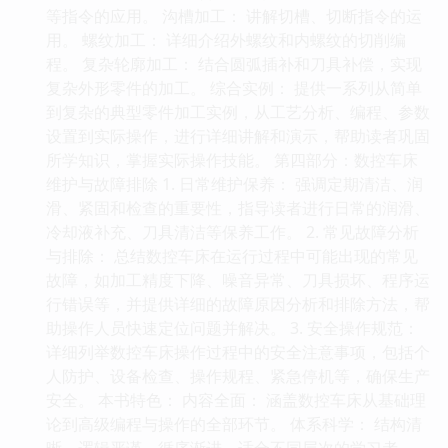
等指令的应用。 沟槽加工： 讲解切槽、切断指令的运
用。 螺纹加工： 详细介绍外螺纹和内螺纹的切削编
程。 复杂轮廓加工： 结合圆弧插补和刀具补偿，实现
复杂外形零件的加工。 综合实例： 提供一系列从简单
到复杂的典型零件加工实例，从工艺分析、编程、参数
设置到实际操作，进行详细讲解和演示，帮助读者巩固
所学知识，掌握实际操作技能。 第四部分：数控车床
维护与故障排除 1. 日常维护保养： 强调定期清洁、润
滑、紧固和检查的重要性，指导读者进行日常的润滑、
冷却液补充、刀具清洁等保养工作。 2. 常见故障分析
与排除： 总结数控车床在运行过程中可能出现的常见
故障，如加工精度下降、噪音异常、刀具损坏、程序运
行错误等，并提供详细的故障原因分析和排除方法，帮
助操作人员快速定位问题并解决。 3. 安全操作规范：
详细列举数控车床操作过程中的安全注意事项，包括个
人防护、设备检查、操作规程、紧急停机等，确保生产
安全。 本书特色： 内容全面： 涵盖数控车床从基础理
论到高级编程与操作的全部环节。 体系科学： 结构清
晰，逻辑严谨，循序渐进，适合不同层次的学习者。