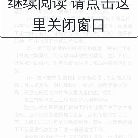
继续阅读 请点击这
加工，不仅可消除多次装夹引起的定位误差，且可大大
减少加工辅助操作，使加工效率进一步提高。
里关闭窗口
（4）高柔性只需改变零件程序即可适应不同品种
的零件加工，且几乎不需要制造专用工装夹具，因此加
工柔性好，有利于缩短产品的研制与生产周期，适应多
品种、中小批量的现代生产需要。
（5）易于形成网络控制 数控系统是一种专门化的
计算机控制系统，可实现与其他数控系统、主计算机、
计算机辅助设计、制造系统等联接，形成网络化控制系
统。
（6）技术要求高 数控机床价格昂贵，初期投入较
高，且技术复杂，对机床操作、维护、编程等要求较
高，不适合应用在单件和大批大量的生产类型。
第二节数控加工工序的划分原则与内容
数控技术的应用使机械加工的全过程产生了较大的
变化。它不仅涉及数控加工设备，还包括数控加工工
艺、工装和加工过程的自动控制等。其中，拟定数控加
工工艺是进行数控加工的一项基础性工作。
虽然数控机床是一种先进的加工设备，但也必须由