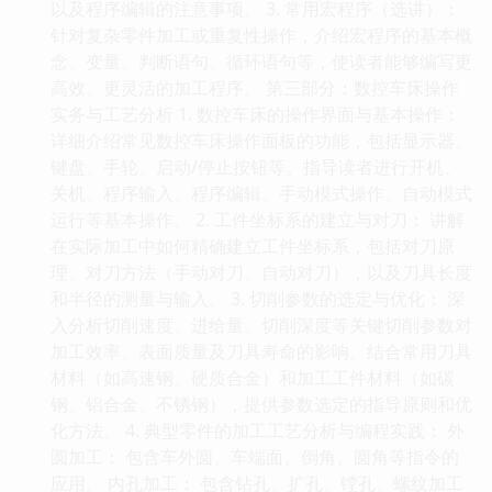
以及程序编辑的注意事项。 3. 常用宏程序（选讲）：
针对复杂零件加工或重复性操作，介绍宏程序的基本概
念、变量、判断语句、循环语句等，使读者能够编写更
高效、更灵活的加工程序。 第三部分：数控车床操作
实务与工艺分析 1. 数控车床的操作界面与基本操作：
详细介绍常见数控车床操作面板的功能，包括显示器、
键盘、手轮、启动/停止按钮等。指导读者进行开机、
关机、程序输入、程序编辑、手动模式操作、自动模式
运行等基本操作。 2. 工件坐标系的建立与对刀： 讲解
在实际加工中如何精确建立工件坐标系，包括对刀原
理、对刀方法（手动对刀、自动对刀），以及刀具长度
和半径的测量与输入。 3. 切削参数的选定与优化： 深
入分析切削速度、进给量、切削深度等关键切削参数对
加工效率、表面质量及刀具寿命的影响。结合常用刀具
材料（如高速钢、硬质合金）和加工工件材料（如碳
钢、铝合金、不锈钢），提供参数选定的指导原则和优
化方法。 4. 典型零件的加工工艺分析与编程实践： 外
圆加工： 包含车外圆、车端面、倒角、圆角等指令的
应用。 内孔加工： 包含钻孔、扩孔、镗孔、螺纹加工