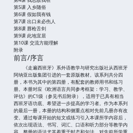
第5课 入乡随俗
第6课 假如我有钱
第7课 出口未必伤人
第8课 唇枪舌剑
第9课 此地宜居
第10课 交流方能理解
附录
前言/序言
《走遍西班牙》系外语教学与研究出版社从西班牙
阿纳亚出版集团引进的一套原版教材。该系列共分四
册，本书为其中的第四册，有配套的教师用书和练习
册。本册对应《欧洲语言共同参考框架：学习、教学、
评估》的C1级（参见书后附录），适用于已具有相当
西班牙语功底、希望进一步提高的学习者。作为本系列
的最后一册，本册的结构和侧重点相对先前几册亦有改
变。通过每课开始的短文或练习引入本课所学内容后，
依次出现语法、书写、词汇、口语和听力部分等教学内
容。整册的语法尤其着重于时态和句法，对先前所学重