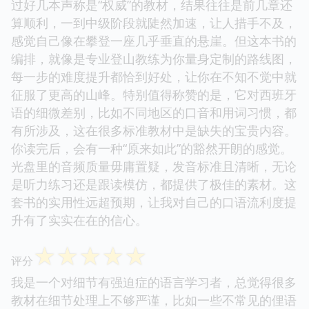
过好几本声称是“权威”的教材，结果往往是前几章还
算顺利，一到中级阶段就陡然加速，让人措手不及，
感觉自己像在攀登一座几乎垂直的悬崖。但这本书的
编排，就像是专业登山教练为你量身定制的路线图，
每一步的难度提升都恰到好处，让你在不知不觉中就
征服了更高的山峰。特别值得称赞的是，它对西班牙
语的细微差别，比如不同地区的口音和用词习惯，都
有所涉及，这在很多标准教材中是缺失的宝贵内容。
你读完后，会有一种“原来如此”的豁然开朗的感觉。
光盘里的音频质量毋庸置疑，发音标准且清晰，无论
是听力练习还是跟读模仿，都提供了极佳的素材。这
套书的实用性远超预期，让我对自己的口语流利度提
升有了实实在在的信心。
☆
☆
☆
☆
☆
评分
我是一个对细节有强迫症的语言学习者，总觉得很多
教材在细节处理上不够严谨，比如一些不常见的俚语