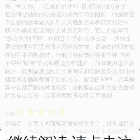
你、纠正你。《走遍西班牙4》最成功的地方在于，
它没有让枯燥的语法规则成为学习的阻碍，而是将它
们自然而然地融入到引人入胜的文本和情景对话中。
我特别喜欢它设置的文化探究环节，它让你在学习
“怎么说”的同时，也明白了“为什么这么说”，这种深
层次的理解是提升语言思维的关键。我身边的朋友都
在使用不同的教材，但他们的反馈往往集中在“内容
不够用”或者“学完后感觉没有进步”，而我使用这本教
材后，能明显感觉到自己在阅读和理解复杂文本时的
速度和准确率都有了质的飞跃。配套的MP3，尤其是
其中自然流畅的对话场景，是检验自己听力是否达标
的最佳试金石，其清晰度和真实性无可挑剔。
☆
☆
☆
☆
☆
评分
说实话，市面上的西班牙语教材太多了，很多都是徒
有其表，内容陈旧或者设计得像给小学生看的插图
本，缺乏对成年学习者应有的深度和广度。当我拿到