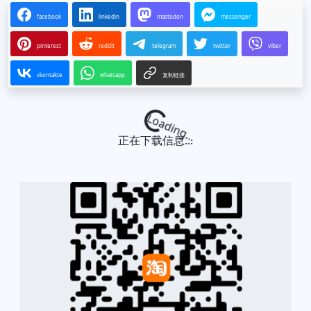
facebook
linkedin
mastodon
messenger
pinterest
reddit
telegram
twitter
viber
vkontakte
whatsapp
复制链接
Loading...
正在下载信息...