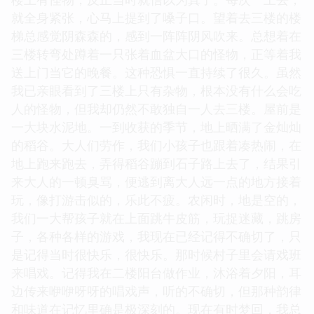
就全身紧张，心马上提到了嗓子口。望着去三楼的楼
梯总感觉阴森森的，感到一阵阵阴风吹来。总想着在
三楼转弯处蹲着一只张着血盆大口的怪物，正等着我
送上门当它的晚餐。这种恐惧一直持续了很久。虽然
我已亲眼看到了三楼上只有杂物，根本没有什么会吃
人的怪物，但我却仍然不敢独自一人去三楼。屋前是
一大块水泥地。一到收获的季节，地上晒满了金灿灿
的稻谷。大人们劳作，我们小孩子也跟着凑热闹，在
地上跑来跑去，弄得稻谷蹦到石子路上去了，结果引
来大人的一顿臭骂，便逃到离大人远一点的地方接着
玩，像打游击似的，乐此不疲。农闲时，地是空的，
我们一大帮孩子就在上面跳牛皮筋，玩捉迷藏，跳房
子，各种各样的游戏，我现在已经记得不确切了，只
是记得当时很快乐，很快乐。那时候村子里会请戏班
来唱戏。记得我在二楼阳台做作业，沐浴着夕阳，耳
边传来咿咿呀呀的唱戏声，听的不确切，但那种韵律
和味道在记忆里确是极深刻的。现在有时梦回，我总