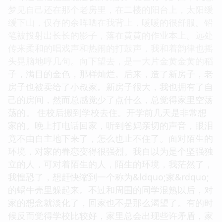
梦见自己还在那个老房里，在二楼的阳台上，太阳缓
缓下山，仅存的余晖晒在我背上，暖暖的很舒服。铅
笔被投射出长长的影子，落在黄黄的作业本上。远处
传来柔和的唱戏声和热闹的打鼓声，我和着韵律也摇
头晃脑地哼几句。向下望去，是一大片金黄金黄的稻
子，满目的金色，那样灿烂。后来，造了新房子，老
房子也被卖给了小叔家。新房子很大，我也拥有了自
己的房间，然而总感觉少了点什么，总觉得家里空荡
荡的。 住校后搬到学校去住。开学前几天是非常想
家的。晚上打电话回家，听到爸妈亲切的声音，眼泪
竟不由自主地下来了，怎么也止不住了。面对陌生的
环境，对家的眷恋变得很强烈。我自以为是个坚强独
立的人，可对着陌生的人，陌生的环境，我茫然了，
我惶恐了，想赶快缩到一个称为&ldquo;家&rdquo;
的蜗牛壳里躲起来。不过和周围的同学混熟以后，对
家的想念就淡化了，回家也不是那么渴望了。有的时
候反而觉得学校比较好，家里总会出现些许矛盾，家