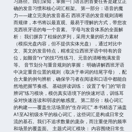
习路径。我们深知，掌握一门语言的首要任务是建立正
确的发音习惯和核心词汇框架。 第一部分：语音的魔
力——建立完美的发音基石 西班牙语的发音规则清晰
而规律，本书将以最直观、最易于理解的方式，带您攻
克西班牙语的每一个音素。 字母与发音体系的全面解
析： 我们摒弃了枯燥的罗列，采用大量的听力素材
（模拟光盘内容，但不提供实体光盘），通过对比中
文、英文的发音特点，精准定位西班牙语中特有的音
位，如颤音“rr”的技巧性练习、元音的清晰饱满发音
等。 音节划分与重音规则的掌握： 明确讲解西班牙语
中决定重音位置的规则（取决于单词的结尾字母），配
合大量的例句辨析，确保学习者在阅读和口语中都能自
然地把握节奏感。 基础拼读训练： 设置了专门的“听音
辨词”练习模块，模仿真实语境下的快速对话，训练耳
朵对快速连读和弱读的敏感度。 第二部分：核心词汇
的构建——覆盖生活场景的“生存词汇” 本书精选了涵盖
A1至A2初级水平的核心词汇，这些词汇是构成日常交
流的基石。我们不追求数量的庞杂，而注重使用的频率
和场景的覆盖面。 主题式词汇模块： 内容围绕日常生