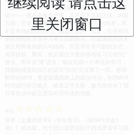
继续阅读 请点击这
《走遍西班牙4》时，首先吸引我的是其排版和视觉
设计——既不失专业严谨，又不至于沉闷乏味。内容
里关闭窗口
方面，它非常注重培养学习者“交际能力”的培养，而
不是单纯的应试技巧。我最欣赏的一点是，它没有回
避那些西班牙语学习者公认的难点，比如虚拟式的大
量应用和复杂的从句结构，而是用非常巧妙的方式，
将其拆解、重组，然后通过大量的语境练习让你“吃”
进去，而不是“灌”进去。每次完成一个单元的学习，
我都能感觉到自己的语言“内功”又深厚了一层。那张
附带的MP3，更是我通勤路上的最佳伴侣，利用碎片
时间进行听力输入，效果立竿见影，极大地弥补了我
日常生活中缺乏真实对话环境的短板。
☆
☆
☆
☆
☆
评分
这本《走遍西班牙4（学生用书）（附MP3光盘1
张）》的出版，对于我们这些深陷于西班牙语学习泥