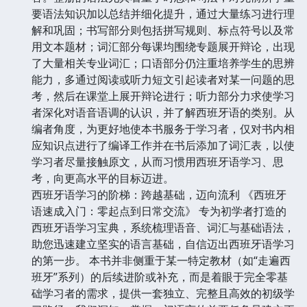
要语法知识加以总结并细化提升，通过大量练习进行理
解和巩固；书写部分则包括拼写规则、标点符号以及常
用文本题材；词汇部分每课均围绕专题展开辩论，出现
了大量相关专业词汇；口语部分仍注重培养学生的思辨
能力，多通过阅读或听力短文引起读者对某一问题的思
考，然后在课堂上展开辩论进行；听力部分力求使学习
者深化对语音语调的认识，并了解西班牙语的类别。从
编者角度，为更好地使本书服务于学习者，仅对书内相
应知识点进行了编译工作并在书后添加了词汇表，以使
学习者尽量接触原文，从而习惯用西班牙语学习、思
考，向更高水平的目标迈进。
西班牙语学习的阶梯：跨越基础，迈向流利 《西班牙
语速成入门：零起点到日常交流》 专为初学者打造的
西班牙语学习宝典，系统梳理语音、词汇与基础语法，
助您迅速建立坚实的语言基础，自信迈出西班牙语学习
的第一步。 本书并非侧重于某一特定教材（如“走遍西
班牙”系列）的后续进阶或补充，而是着眼于完全零基
础学习者的需求，提供一套独立、完整且高效的初级学