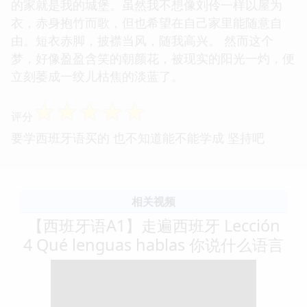
的家就是我的城堡。虽然我不想像刘伶一样以屋为
衣，赤身抱竹而歌，但也希望在自己家里能随意自
由。短衣赤脚，披襟当风，随我高兴。 然而这个
梦，好像盈盈含笑的朝颜花，被现实的阳光一灼，便
立刻萎成一绞儿枯焦的淡蓝了。
☆
☆
☆
☆
☆
评分
要学西班牙语买的 也不知道能不能学成 坚持吧
相关视频
【西班牙语A1】走遍西班牙 Lección
4 Qué lenguas hablas 你说什么语言