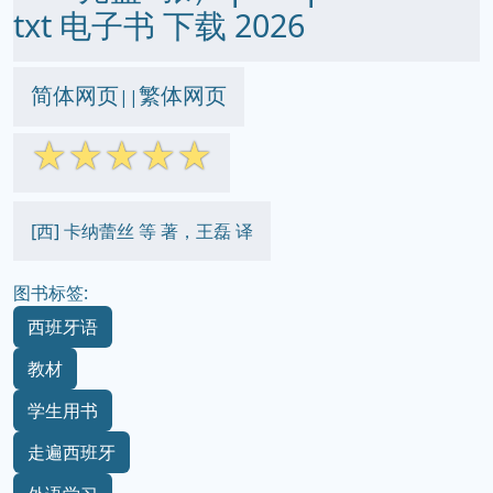
txt 电子书 下载 2026
简体网页
繁体网页
||
☆
☆
☆
☆
☆
[西] 卡纳蕾丝 等 著，王磊 译
图书标签:
西班牙语
教材
学生用书
走遍西班牙