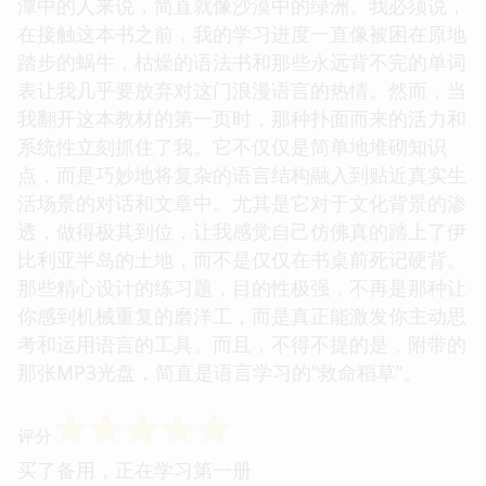
潭中的人来说，简直就像沙漠中的绿洲。我必须说，
在接触这本书之前，我的学习进度一直像被困在原地
踏步的蜗牛，枯燥的语法书和那些永远背不完的单词
表让我几乎要放弃对这门浪漫语言的热情。然而，当
我翻开这本教材的第一页时，那种扑面而来的活力和
系统性立刻抓住了我。它不仅仅是简单地堆砌知识
点，而是巧妙地将复杂的语言结构融入到贴近真实生
活场景的对话和文章中。尤其是它对于文化背景的渗
透，做得极其到位，让我感觉自己仿佛真的踏上了伊
比利亚半岛的土地，而不是仅仅在书桌前死记硬背。
那些精心设计的练习题，目的性极强，不再是那种让
你感到机械重复的磨洋工，而是真正能激发你主动思
考和运用语言的工具。而且，不得不提的是，附带的
那张MP3光盘，简直是语言学习的“救命稻草”。
☆
☆
☆
☆
☆
评分
买了备用，正在学习第一册