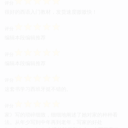
☆
☆
☆
☆
☆
评分
很好的西语入门教材，发货速度嗷嗷快！
☆
☆
☆
☆
☆
评分
编辑本段编辑推荐
☆
☆
☆
☆
☆
评分
编辑本段编辑推荐
☆
☆
☆
☆
☆
评分
这套书学习西班牙挺不错的。
☆
☆
☆
☆
☆
评分
家》写的琐碎细致，细细地阐述了她对家的种种看
法。从年少写到中年再到老年，写家的好处