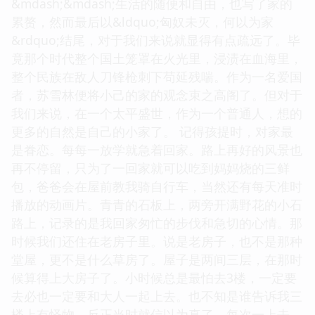
&mdash;&mdash;生活的随便和自由，也写了家的
累赘，然而最后以&ldquo;匈奴未灭，何以为家
&rdquo;结尾，对于我们来说就显得有点疏远了。毕
竟那个时代整个国土笼罩在火光里，浸渍在血海里，
整个民族在敌人刀锋枪刺下苟延残喘。作为一名爱国
者，苏雪林便将小己的家的观念束之高阁了。但对于
我们来说，在一个太平盛世，作为一个普通人，想的
更多的自然是自己的小家了。 记得孩提时，对家最
是眷恋。每每一放学就急着回家。路上再好的风景也
再不停留，只为了一回家就可以吃到妈妈烧的三鲜
包，爸爸会在屋前教我骑自行车，当然还有每天准时
播放的动画片。青青的石板上，两旁开满野花的小石
路上，记录的是我回家匆忙的步伐和急切的心情。那
时候我们还住在老房子里。说是老房子，也不是那种
堂屋，更不是什么草房了。屋子是两间三层，在那时
候算得上大房子了。小时候总是最怕去3楼，一定要
去必也一定要和大人一起上去。也不知是谁告诉我三
楼上有怪物，反正当时就信以为真了。每次一上去，