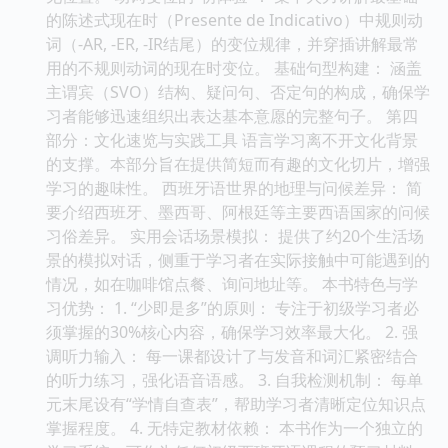
的陈述式现在时（Presente de Indicativo）中规则动
词（-AR, -ER, -IR结尾）的变位规律，并穿插讲解最常
用的不规则动词的现在时变位。 基础句型构建： 涵盖
主谓宾（SVO）结构、疑问句、否定句的构成，确保学
习者能够迅速组织出表达基本意愿的完整句子。 第四
部分：文化速览与实践工具 语言学习离不开文化背景
的支撑。本部分旨在提供简短而有趣的文化切片，增强
学习的趣味性。 西班牙语世界的地理与问候差异： 简
要介绍西班牙、墨西哥、阿根廷等主要西语国家的问候
习俗差异。 实用会话场景模拟： 提供了约20个生活场
景的模拟对话，侧重于学习者在实际接触中可能遇到的
情况，如在咖啡馆点餐、询问地址等。 本书特色与学
习优势： 1. “少即是多”的原则： 专注于初级学习者必
须掌握的30%核心内容，确保学习效率最大化。 2. 强
调听力输入： 每一课都设计了与发音和词汇紧密结合
的听力练习，强化语音语感。 3. 自我检测机制： 每单
元末尾设有“学情自查表”，帮助学习者清晰定位知识点
掌握程度。 4. 无特定教材依赖： 本书作为一个独立的