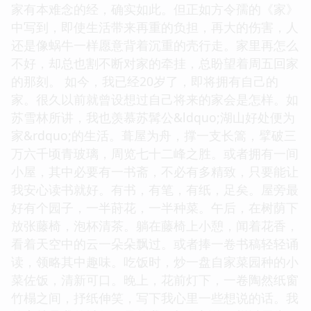
家有本难念的经，确实如此。但正如方令孺的《家》
中写到，即使生活带来再重的负担，再大的伤害，人
还是像蜗牛一样愿意背着沉重的壳行走。家里再怎么
不好，却总也割不断对家的牵挂，总盼望着周五回家
的那刻。 如今，我已经20岁了，即将拥有自己的
家。很久以前就曾设想过自己将来的家会是怎样。如
苏雪林所讲，我也羡慕苏髯公&ldquo;湖山好处便为
家&rdquo;的生活。葺屋为舟，撑一支长篙，擘破三
万六千顷青玻璃，周览七十二峰之胜。或者拥有一间
小屋，其中必要有一书斋，不必有多精致，只要能让
我安心读书就好。有书，有笔，有纸，足矣。屋旁最
好有个园子，一半莳花，一半种菜。午后，在树荫下
放张藤椅，泡杯清茶。躺在藤椅上小憩，闻着花香，
看着天空中的云一朵朵飘过。或者捧一卷书稿轻轻诵
读，领略其中趣味。吃饭时，炒一盘自家菜园种的小
菜佐饭，清新可口。晚上，花前灯下，一卷陶然纸窗
竹榻之间，抒纸伸笑，写下我心里一些想说的话。我