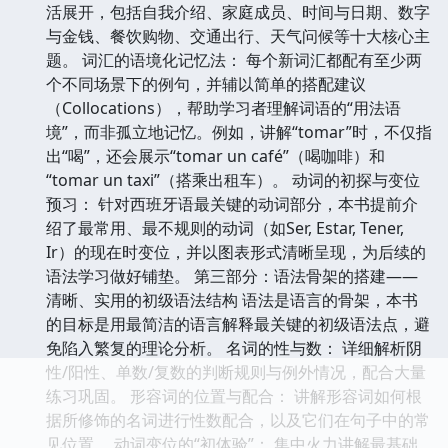
活展开，包括自我介绍、家庭成员、时间与日期、数字
与金钱、餐饮购物、交通出行、天气问候等十大核心主
题。 词汇的语境化记忆法： 每个新词汇都配有至少两
个不同场景下的例句，并辅以简单的搭配建议
（Collocations），帮助学习者理解词语的“用法语
境”，而非孤立地记忆。例如，讲解“tomar”时，不仅指
出“喝”，还会展示“tomar un café”（喝咖啡）和
“tomar un taxi”（搭乘出租车）。 动词的初探与变位
预习： 针对西班牙语最关键的动词部分，本书提前介
绍了最常用、最不规则的动词（如Ser, Estar, Tener,
Ir）的现在时变位，并以图表形式清晰呈现，为后续的
语法学习做好铺垫。 第三部分：语法骨架的搭建——
清晰、实用的初级语法结构 语法是语言的骨架，本书
的目标是用最简洁的语言解释最关键的初级语法点，避
免陷入繁复的理论分析。 名词的性与数： 详细解析阴
性/阳性、单数/复数的判断规则与例外情况，配合大量
练习巩固。 形容词的位置与配合： 讲解形容词如何根
据所修饰的名词进行性数配合，以及它们在句子中的常
见位置。 动词变位的“初体验”： 集中火力讲解最基础