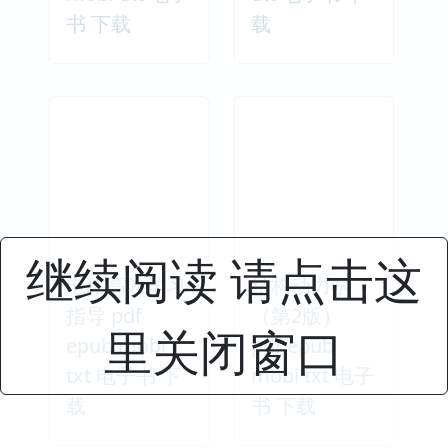
书 下载
载
继续阅读 请点击这
电路高效学习
结构动力学
指导 pdf
（第2版）
里关闭窗口
epub mobi
pdf epub
txt 电子书 下
mobi txt 电子
载
书 下载