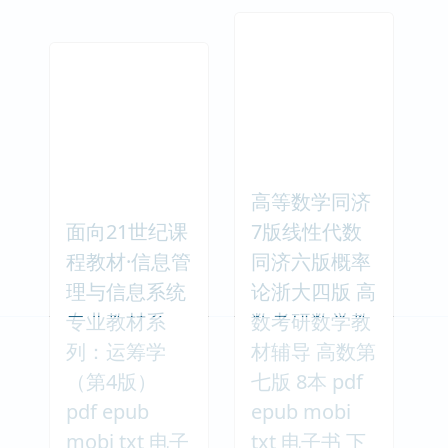
高等数学同济
面向21世纪课
7版线性代数
程教材·信息管
同济六版概率
理与信息系统
论浙大四版 高
专业教材系
数考研数学教
列：运筹学
材辅导 高数第
（第4版）
七版 8本 pdf
pdf epub
epub mobi
mobi txt 电子
txt 电子书 下