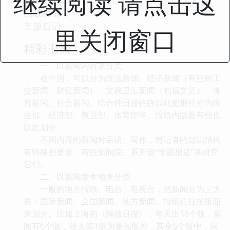
继续阅读 请点击这
四版后记
五版后记
里关闭窗口
精彩书摘
一、以新闻内容来分类
在中国，可以分为政法新闻、经济新闻（有些称工
交新闻、财经新闻）、文教卫生新闻（包括文艺）、体
育新闻、社会新闻。综合性日报往往以此把报社分为政
法部、经济部、教卫部、体育部等。报纸内版面有些也
以此划分。
不同内容的新闻对采访、写作，对记者的知识结构
有特殊的要求，有些新闻院、系开设“专题报道”来研究
它们。
二、以新闻发生地来分类
一般的地方报纸、电台、电视台，把新闻分为三大
块：国际新闻、全国新闻、地方新闻。报纸往往按版面
来划分。比如上海的《解放日报》，每天出16个版，新
闻有6个版，除去第1版为要闻版外，其余5个版中，国