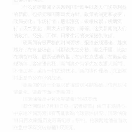
什么是硬新闻？关系到国计民生以及人们切身利益
的新闻。包括党和国家重大方针、政策的制定和改变，
政局变化，市场行情，股市涨落，银根松紧，疾病流
行，天气变化，重大灾难事故，等等。这类新闻为人们
的政治、经济、工作、日常生活的决策提供依据。
硬新闻有极严格的时间要求，报道必须迅速，越快
越好，在有些场合，可以说失之分秒、差之千里，比如
在期货市场、股票证券所里，在伊拉克战地，在奥运会
现场等，各家通讯社、新闻媒介为争先发表重大新闻，
不惜工本，采用一切先进技术。新闻事件现场，真正称
得上是争分夺秒的战场。
硬新闻的另一个要求是报道尽可能准确，信息尽可
能量化。请看下面一则新闻：
国际油价盘中首次突破每桶147美元
新华网纽约7月11日电（记者杨蕾）由于市场担心
中东地区局势紧张有可能影响全球原油供应，国际油价
11日再次刷新历史最高纪录，纽约、伦敦两地油价首次
在盘中双双突破每桶147美元。