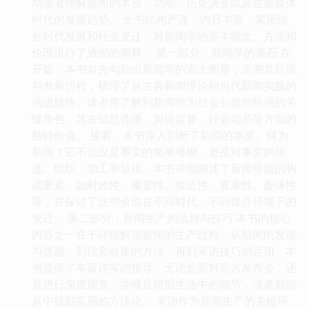
助读者理解新闻的本质、功能、历史演变以及在新媒体
时代的发展趋势。 全书结构严谨，内容丰富，紧密结
合时代发展和社会变迁，对新闻学的基本概念、方法和
伦理进行了透彻的阐释。 第一部分：新闻学的基石 在
开篇，本书首先勾勒出新闻学的宏大图景，追溯其起源
与发展历程，梳理了从古典新闻理论到当代新闻实践的
演进脉络。读者将了解到新闻作为社会公器所扮演的关
键角色，其在信息传播、舆论监督、社会动员等方面的
独特价值。 接着，本书深入剖析了新闻的本质。何为
新闻？它不仅仅是事实的简单堆砌，更是对事实的筛
选、组织、加工和呈现。本书详细阐述了新闻价值的构
成要素，如时效性、重要性、接近性、显著性、趣味性
等，并探讨了这些价值在不同时代、不同媒介环境下的
变迁。 第二部分：新闻生产的流程与技巧 本书的核心
内容之一在于详细解读新闻的生产过程。从新闻的发现
与选题，到信息收集的方法，再到采访技巧的运用，本
书提供了丰富详实的指导。无论是面对官方发布会，还
是进行深度调查，亦或是挖掘生活中的细节，读者都能
从中找到实用的方法论。 采访作为新闻生产的关键环