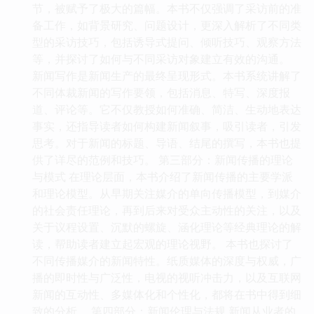
节，被赋予了极大的篇幅。本书不仅强调了采访前的准
备工作，如背景研究、问题设计，更深入解析了不同类
型的采访技巧，包括诱导式提问、倾听技巧、观察方法
等，并探讨了如何与不同采访对象建立有效的沟通。
新闻写作是新闻生产的最终呈现形式。本书系统讲解了
不同体裁新闻的写作要领，包括消息、特写、深度报
道、评论等。它不仅教授如何准确、简洁、生动地表达
事实，还指导读者如何构建新闻叙事，吸引读者，引发
思考。对于新闻的标题、导语、结尾的撰写，本书也提
供了详尽的范例和技巧。 第三部分：新闻传播的理论
与模式 在理论层面，本书介绍了新闻传播的主要学派
和理论模型。从早期关注媒介的单向传播模型，到媒介
的社会责任理论，再到后来对受众主动性的关注，以及
关于议程设置、沉默的螺旋、涵化理论等经典理论的解
读，帮助读者建立起宏观的理论视野。 本书也探讨了
不同传播媒介的新闻特性。纸质媒体的深度与权威，广
播的即时性与广泛性，电视的视听冲击力，以及互联网
新闻的互动性、多媒体化和个性化，都将在书中得到细
致的分析。 第四部分：新闻伦理与法规 新闻从业者的