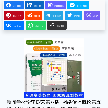
facebook
linkedin
mastodon
messenger
pinterest
reddit
telegram
twitter
viber
vkontakte
whatsapp
复制链接
新闻学概论李良荣第八版+网络传播概论第五