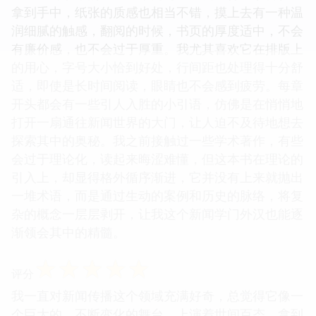
拿到手中，纸张的质感也相当不错，摸上去有一种温
润细腻的触感，翻阅的时候，书页的厚度适中，不会
有廉价感，也不会过于厚重。我尤其喜欢它在排版上
的用心，字号大小恰到好处，行间距也处理得十分舒
适，即使是长时间阅读，眼睛也不会感到疲劳。每章
开头都会有一些引人入胜的小引语，仿佛是在悄悄地
打开一扇通往新闻世界的大门，让人迫不及待地想去
探索其中的奥秘。我之前接触过一些学术著作，有些
会过于理论化，读起来晦涩难懂，但这本书在理论的
引入上，却显得格外循序渐进，它并没有上来就抛出
一堆术语，而是通过生动的案例和历史的脉络，将复
杂的概念一层层剥开，让我这个新闻学门外汉也能逐
渐领会其中的精髓。
☆
☆
☆
☆
☆
评分
我一直对新闻传播这个领域充满好奇，总觉得它像一
个巨大的、不断变化的舞台，上演着世间百态。拿到