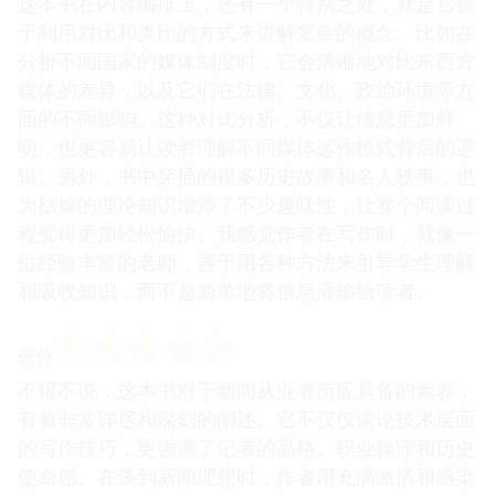
这本书在内容编排上，还有一个特别之处，就是它善
于利用对比和类比的方式来讲解复杂的概念。比如在
分析不同国家的媒体制度时，它会清晰地对比东西方
媒体的差异，以及它们在法律、文化、政治环境等方
面的不同影响。这种对比分析，不仅让信息更加鲜
明，也更容易让读者理解不同媒体运作模式背后的逻
辑。另外，书中穿插的很多历史故事和名人轶事，也
为枯燥的理论知识增添了不少趣味性，让整个阅读过
程变得更加轻松愉快。我感觉作者在写作时，就像一
位经验丰富的老师，善于用各种方法来引导学生理解
和吸收知识，而不是简单地将信息灌输给读者。
☆
☆
☆
☆
☆
评分
不得不说，这本书对于新闻从业者所应具备的素养，
有着非常详尽和深刻的阐述。它不仅仅谈论技术层面
的写作技巧，更强调了记者的品格、职业操守和历史
使命感。在谈到新闻理想时，作者用充满激情和感染