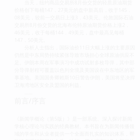
当天，纽约商品交易所8月份交货的轻质原油期货
价格创下每桶147．27美元的盘中新高后，收于145．
08美元，较前一交易日上涨3．43美元。伦敦国际石油
交易所8月份交货的北海布伦特原油期货价格上涨2．
46美元，收于每桶144．49美元，盘中最高见每桶
147．50美元。
分析人士指出，国际油价11日大幅上涨的主要原因
仍然是中东局势持续紧张导致市场担心全球原油供应不
足。伊朗本周在军事演习中成功试射多枚导弹，其中部
分导弹射程可覆盖以色列全境及美国设在中东地区的军
事基地。美国国务卿赖斯10日警告伊朗，美国将坚决捍
卫海湾地区安全及盟国的利益。
……
前言/序言
《新闻学概论（第5版）》是一部系统、深入探讨新闻
学核心理论与实践的经典教材。本书旨在为新闻传播领
域的学生和从业者提供一个全面而扎实的知识体系，帮