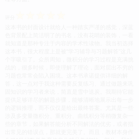
☆
☆
☆
☆
☆
评分
这本书的封面设计就给人一种踏实严谨的感觉，深蓝
色背景配上简洁明了的书名，没有花哨的装饰，一看
就知道是那种专注于内容的学术性读物。我当初选择
这本书，很大程度上是被“学习辅导与习题解答”这几
个字吸引了。众所周知，微积分的学习过程是充满挑
战的，很多时候，即使理解了理论，面对层出不穷的
习题也常常会陷入困境。这本书承诺提供详细的解
答，这一点对于我这种需要反复练习、通过做题来巩
固知识的学习者来说，简直是雪中送炭。我期待它能
提供足够详尽的解题步骤，能够清晰地展示出每一步
的逻辑推理，而不仅仅是给出最终答案。尤其是一些
涉及多变量微积分、重积分、曲线积分等稍微复杂一
些的章节，如果解答能分析不同解法的优劣，或者指
出常见的错误点，那就更完美了。而且，教材本身作