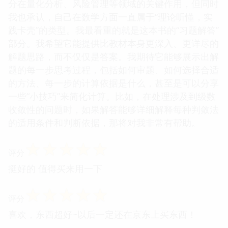
分在量化分析、风险管理等领域的关键作用，但同时
我也承认，自己在数学方面一直属于“理论听懂，实
践卡壳”的类型。我最看重的就是这本书的“习题解答”
部分。我希望它能提供比教材本身更深入、更详尽的
解题思路，而不仅仅是答案。我期待它能够展示出解
题的每一步思考过程，包括如何审题、如何选择合适
的方法、每一步的计算依据是什么，甚至是可以分享
一些“小技巧”来简化计算。比如，在处理涉及到级数
收敛性的问题时，如果解答能够详细解释每种判敛法
的适用条件和判断依据，那将对我非常有帮助。
☆
☆
☆
☆
☆
评分
挺好的 值得买来用一下
☆
☆
☆
☆
☆
评分
喜欢，东西超好~以后一定还在京东上买东西！