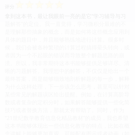
☆
☆
☆
☆
☆
评分
拿到这本书，最让我眼前一亮的是它“学习辅导与习
题解答”的定位。我一直觉得，学习微积分最难的不
是理解那些抽象的概念，而是如何将这些概念应用到
具体的题目中，并且能够熟练地进行计算。很多时
候，我们会被各种繁琐的计算过程搞得晕头转向，或
者因为一个不起眼的错误而导致整个解题思路的崩
溃。所以，我非常期待这本书能够提供足够详尽、清
晰的习题解答。我理想中的解答，不仅仅是给出一个
最终答案，而是能够细致地剖析解题的每一步，解释
为什么这样处理，下一步该怎么思考，甚至可以针对
某些常见的解题误区给出提醒。例如，在计算高阶导
数或者复杂的定积分时，如果解答能够提供一些化简
技巧或者替换方法，那就太有帮助了。同时，作为
“21世纪数学教育信息化精品教材”的成员，我也希望
这本书能够体现出一些信息化教学的特点，比如在概
念讲解上能够更加直观，可能配有图示或者动画（如