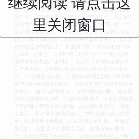
继续阅读 请点击这
义（曲边梯形的面积）。 6.2 牛顿-莱布尼茨公式： 阐
述牛顿-莱布尼茨公式，强调其连接导数与定积分的桥
梁作用，并指导读者如何利用它计算定积分。 6.3 定积
里关闭窗口
分的性质： 讲解定积分的线性性质、区间可加性、估
值定理等重要性质。 6.4 定积分的计算： 综合运用换元
积分法和分部积分法，求解各种类型的定积分。 6.5 定
积分在经济中的应用： 总量的计算： 利用定积分计算
总成本、总收益、总利润等，以及根据平均量求总量。
消费者剩余与生产者剩余： 引入并计算消费者剩余和
生产者剩余，分析其在市场均衡和福利经济学中的意
义。 年金现值与终值： 讲解如何利用定积分计算不同
类型的年金的现值和终值，这对财务管理和投资决策至
关重要。 辅导与解答特色： 详尽的解题步骤： 每道例
题和习题都提供清晰、完整的解题步骤，并配以详细的
文字解释，帮助读者理解每一步的原理和逻辑。 易错
点提示： 针对常见错误和难点，书中会给出醒目的提
示，帮助读者避免犯错，加深对概念的理解。 应用场
景剖析： 大量经济管理类应用题，着重分析问题背
景，讲解如何建立数学模型，如何运用微积分工具解决