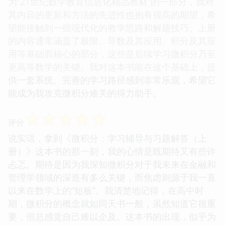
为“21世纪数学教育信息化精品教材”的一部分，我对
其内容的更新和方法的先进性也抱有很高的期望，希
望能接触到一些现代化的教学思路和解题技巧。上册
的内容通常涵盖了极限、导数及其应用、积分及其应
用等基础而核心的部分，这些是后续学习微积分乃至
更高等数学的关键。我对这本书能在这个基础上，提
供一套系统、完善的学习路径感到非常乐观，希望它
能成为我攻克微积分难关的得力助手。
☆
☆
☆
☆
☆
评分
说实话，拿到《微积分：学习辅导与习题解答（上
册）》这本书的那一刻，我的心情是既期待又有些许
忐忑。期待是因为我深知微积分对于我未来在金融和
管理学领域的深造有多么关键，而焦虑则源于我一直
以来在数学上的“短板”。我清楚地记得，在高中时
期，微积分的概念就如同天书一般，虽然知道它很重
要，但总感觉自己难以企及。这本书的出现，似乎为