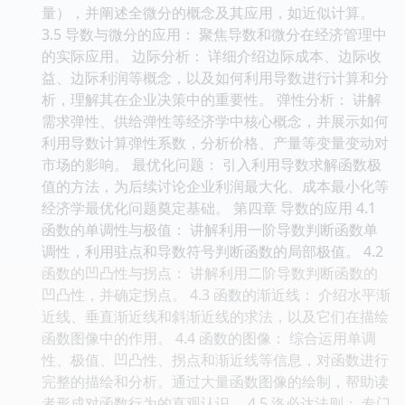
量），并阐述全微分的概念及其应用，如近似计算。
3.5 导数与微分的应用： 聚焦导数和微分在经济管理中
的实际应用。 边际分析： 详细介绍边际成本、边际收
益、边际利润等概念，以及如何利用导数进行计算和分
析，理解其在企业决策中的重要性。 弹性分析： 讲解
需求弹性、供给弹性等经济学中核心概念，并展示如何
利用导数计算弹性系数，分析价格、产量等变量变动对
市场的影响。 最优化问题： 引入利用导数求解函数极
值的方法，为后续讨论企业利润最大化、成本最小化等
经济学最优化问题奠定基础。 第四章 导数的应用 4.1
函数的单调性与极值： 讲解利用一阶导数判断函数单
调性，利用驻点和导数符号判断函数的局部极值。 4.2
函数的凹凸性与拐点： 讲解利用二阶导数判断函数的
凹凸性，并确定拐点。 4.3 函数的渐近线： 介绍水平渐
近线、垂直渐近线和斜渐近线的求法，以及它们在描绘
函数图像中的作用。 4.4 函数的图像： 综合运用单调
性、极值、凹凸性、拐点和渐近线等信息，对函数进行
完整的描绘和分析。通过大量函数图像的绘制，帮助读
者形成对函数行为的直观认识。 4.5 洛必达法则： 专门