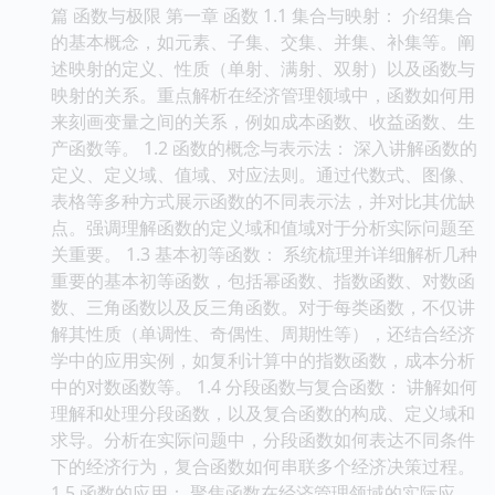
篇 函数与极限 第一章 函数 1.1 集合与映射： 介绍集合
的基本概念，如元素、子集、交集、并集、补集等。阐
述映射的定义、性质（单射、满射、双射）以及函数与
映射的关系。重点解析在经济管理领域中，函数如何用
来刻画变量之间的关系，例如成本函数、收益函数、生
产函数等。 1.2 函数的概念与表示法： 深入讲解函数的
定义、定义域、值域、对应法则。通过代数式、图像、
表格等多种方式展示函数的不同表示法，并对比其优缺
点。强调理解函数的定义域和值域对于分析实际问题至
关重要。 1.3 基本初等函数： 系统梳理并详细解析几种
重要的基本初等函数，包括幂函数、指数函数、对数函
数、三角函数以及反三角函数。对于每类函数，不仅讲
解其性质（单调性、奇偶性、周期性等），还结合经济
学中的应用实例，如复利计算中的指数函数，成本分析
中的对数函数等。 1.4 分段函数与复合函数： 讲解如何
理解和处理分段函数，以及复合函数的构成、定义域和
求导。分析在实际问题中，分段函数如何表达不同条件
下的经济行为，复合函数如何串联多个经济决策过程。
1.5 函数的应用： 聚焦函数在经济管理领域的实际应