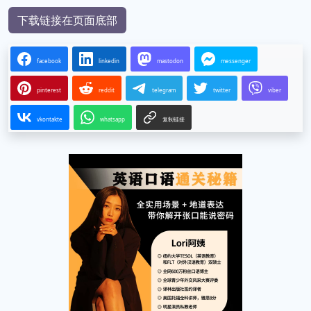
下载链接在页面底部
facebook
linkedin
mastodon
messenger
pinterest
reddit
telegram
twitter
viber
vkontakte
whatsapp
复制链接