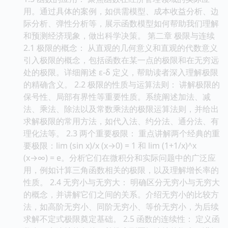
用。通过具体的案例，如供需模型、成本收益分析、边
际分析、弹性分析等，展示函数模型如何帮助我们理解
和预测经济现象，做出科学决策。 第二章 极限与连续
2.1 极限的概念： 从直观的几何意义和直观的代数意义
引入极限的概念，包括函数在某一点的极限和在无穷远
处的极限。详细阐述 ε-δ 定义，帮助读者深入理解极限
的精确含义。 2.2 极限的性质与运算法则： 讲解极限的
保号性、局部有界性等重要性质。系统阐述加法、减
法、乘法、除法以及常数乘法的极限运算法则，并给出
求解极限的常用方法，如代入法、约分法、通分法、有
理化法等。 2.3 两个重要极限： 重点讲解两个经典的重
要极限：lim (sin x)/x (x→0) = 1 和 lim (1+1/x)^x
(x→∞) = e。分析它们在微积分和实际问题中的广泛应
用，例如计算三角函数相关的极限，以及理解增长率的
性质。 2.4 无穷小与无穷大： 明确区分无穷小与无穷大
的概念，并讲解它们之间的关系。介绍无穷小的比较方
法，如高阶无穷小、同阶无穷小、等价无穷小，为后续
求解不定式极限奠定基础。 2.5 函数的连续性： 定义函