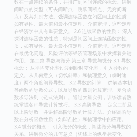
数在一点连续的条件，并推广到区间连续的概念。讲解
间断点的类型（可去间断点、跳跃间断点、无穷间断
点）及其判别方法。强调连续函数在闭区间上的性质，
如有界性、最大值和最小值定理、介值定理，这些定理
在经济学中具有重要意义。 2.6 连续函数的性质： 深入
探讨连续函数的性质，特别是闭区间上连续函数的性
质，如有界性、最大最小值定理、介值定理。这些定理
在最优化问题、风险评估等经济管理场景中发挥着关键
作用。 第二篇 导数与微分 第三章 导数与微分 3.1 导数
概念： 从平均变化率过渡到瞬时变化率，引入导数的
定义。从几何意义（切线斜率）和物理意义（瞬时速
度）两个角度阐释导数。 3.2 导数的计算： 讲解基本初
等函数的导数公式，以及导数的四则运算定理、复合函
数求导法则（链式法则）。通过大量实例，训练读者熟
练掌握各种导数计算技巧。 3.3 高阶导数： 定义二阶及
以上阶导数，并讲解高阶导数的计算方法。介绍高阶导
数在分析函数性质（如凹凸性）和物理学中的应用。
3.4 微分的概念： 引入微分的概念，阐述微分与导数的
关系。讲解微分的几何意义（切线上的纵坐标变化