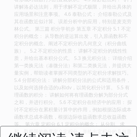
讲解洛必达法则，用于求解不定式极限，并给出具体的
应用场景和注意事项。 4.6 泰勒公式： 介绍泰勒公式及
其在函数近似计算、误差分析中的应用，特别是麦克劳
林公式。 第三篇 积分学初步 第五章 不定积分 5.1 不定
积分的概念： 从导数的逆运算出发，引入原函数和不
定积分的概念。阐述不定积分的几何意义（积分曲线
族）。 5.2 不定积分的性质： 讲解不定积分的线性性
质，并给出基本积分公式。 5.3 换元积分法： 详细介绍
第一类换元法（凑微分法）和第二类换元法，并提供大
量实例，帮助读者掌握不同类型的不定积分求解技巧。
5.4 分部积分法： 讲解分部积分法的公式和适用条件，
以及如何选择合适的u和dv，以简化积分计算。 5.5 有
理函数的积分： 讲解如何将有理函数分解为部分分式
之和，并进行积分。 5.6 不定积分在经济中的应用： 探
讨不定积分在累积量计算中的作用，例如根据边际成本
函数求总成本函数，根据边际收益函数求总收益函数
等。 第六章 定积分 6.1 定积分的概念： 从分割、求
和、取极限的角度定义定积分，并给出定积分的几何意