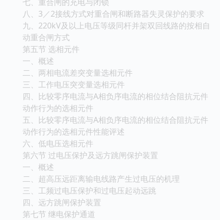
七、重合闸的充电与闭锁
八、3／2接线方式对重合闸和断路器失灵保护的要求
九、220kV及以上电压等级同杆并架双回线路的按相自
动重合闸方式
第五节 选相元件
一、概述
二、两相电流差突变量选相元件
三、工作电压突变量选相元件
四、比较零序电流与A相负序电流的相位结合阻抗元件
动作行为的选相元件
五、比较零序电流与A相负序电流的相位结合阻抗元件
动作行为的选相元件性能评述
六、低电压选相元件
第六节 过电压保护及远方跳闸保护装置
一、概述
二、超高压远距离输电线路产生过电压的机理
三、工频过电压保护和过电压起动远跳
四、远方跳闸保护装置
第七节 继电保护通道