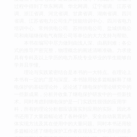
过程中得到了华东网调、华北网调、辽宁省调、江苏省
调、浙江省调、河北省调、甘肃省调、湖南省调、四川
省调、江苏省电力公司生产技能培训中心、四川省电力
培训中心、常州供电公司、苏州供电公司、盐城供电公
司和南瑞继保电气有限公司等单位的大力支持与帮助。
本书在编写中尽力做到由浅人深、由易到难；各公
式的推导严密完整，物理概念的阐述清晰准确。力求使
具有专科及以上学历的电力系统专业毕业的学生能够自
学并且学懂。
理论与实践紧密结合是本书的一大特点。在理论上
本书有一定的广度与深度。本书除用较多篇幅解释了继
电保护的基础理论外，还论述了继电保护理论研究中的
一些新成果，分析并收集了继电保护研发中的一些新技
术。同时考虑到继电保护是一门实践性很强的应用学
科，所有的理论分析都应该落实到应用的实际。因此本
书还用了大量篇幅论述了各种保护、安全自动装置的具
体实现方法及其在使用中的大量问题。同时本书还用较
多篇幅论述了继电保护工作者在现场工作中遇到的很多