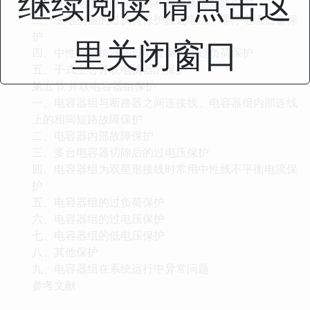
继续阅读 请点击这
二、并联电抗器匝间短路和单相接地短路保护
三、主电抗器的过负荷保护及过电流、零序电流后备保
护
里关闭窗口
四、中性点电抗器的过电流保护、过负荷保护
五、干式空心并联电抗器的保护
第五节 并联电容器组保护
一、电容器组与断路器之间连接线、电容器组内部连线
上的相间短路故障保护
二、电容器内部故障保护
三、多台电容器切除后的过电压保护
四、电容器组为双星形接线时常用中性线不平衡电流保
护
五、电容器组的过负荷保护
六、电容器组的过电压保护
七、电容器组的低电压保护
八、其他保护
九、电容器组在系统运行中异常问题
参考文献