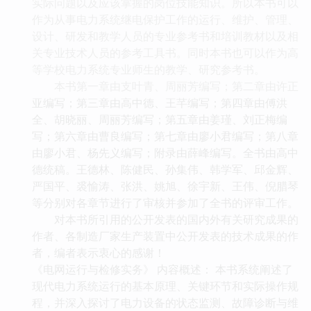
实际问题以及应该掌握的岗位技能知识。所以本书可以
作为从事电力系统继电保护工作的运行、维护、管理、
设计、研发和教学人员的专业参考书和培训教材以及相
关专业技术人员的参考工具书。同时本书也可以作为高
等学校电力系统专业师生的教学、研究参考书。
本书第一章由支叶青、周丽芳编写；第二章由许正
亚编写；第三章由高中德、王芊编写；第四章由傅洪
全、胡晓丽、周丽芳编写；第五章由姜瑾、刘正梅编
写；第六章由曹良编写；第七章由廖小君编写；第八章
由廖小君、杨先义编写；附录由薛峰编写。全书由高中
德统稿。王德林、陈健民、孙集伟、韩学军、邱金辉、
严国平、裘愉涛、张洪、姚旭、徐宇新、王伟、倪腊琴
等分别对各章节进行了审核并参加了全书的评审工作。
对本书所引用的公开发表的国内外有关研究成果的
作者、各制造厂家生产装置中公开发表的技术成果的作
者，编者表示衷心的感谢！
《电网运行与检修实务》 内容概述： 本书系统阐述了
现代电力系统运行的基本原理、关键环节和实际操作规
程，并深入探讨了电力设备的状态监测、故障诊断与维