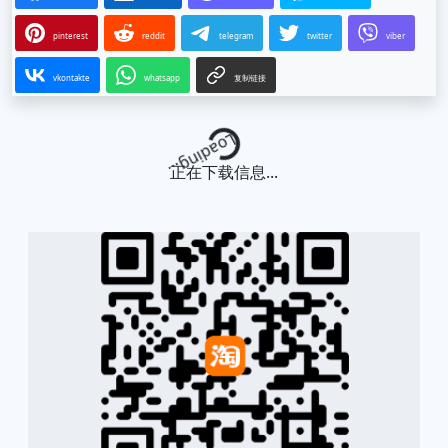
pinterest
reddit
telegram
twitter
viber
vkontakte
whatsapp
复制链接
Loading...
正在下载信息...