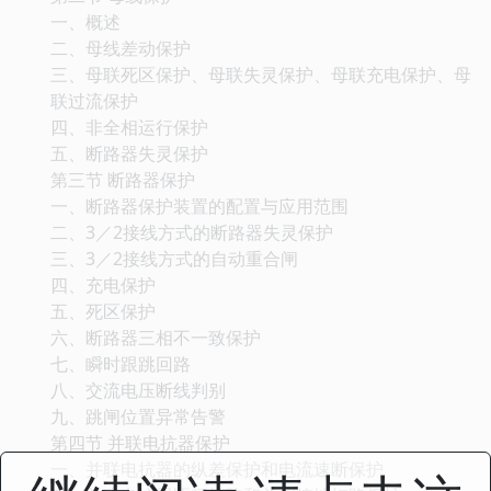
一、概述
二、母线差动保护
三、母联死区保护、母联失灵保护、母联充电保护、母
联过流保护
四、非全相运行保护
五、断路器失灵保护
第三节 断路器保护
一、断路器保护装置的配置与应用范围
二、3／2接线方式的断路器失灵保护
三、3／2接线方式的自动重合闸
四、充电保护
五、死区保护
六、断路器三相不一致保护
七、瞬时跟跳回路
八、交流电压断线判别
九、跳闸位置异常告警
第四节 并联电抗器保护
一、并联电抗器的纵差保护和电流速断保护