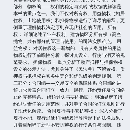
部分：物权编——权利的稳定与流转 物权编的解读是
本书的重点之一。我们不仅对所有权、用益物权（如居
住权、土地使用权）和担保物权进行了详尽的阐释，更
侧重于理解物权法定原则在现代社会的应用。 所有
权： 详细论述了业主权利、建筑物区分所有权（高空
抛物、共有部分的管理与使用）的司法实践难点。 用
益物权： 对居住权这一新增的、具有人身属性的用益
物权进行了前瞻性分析，探讨其设立、行使与消灭的规
范要求。 担保物权： 重点分析了动产抵押与担保物权
设立的公示方法，尤其关注了《民法典》下留置权、质
押权与抵押权在实务中竞合和优先级的判定规则。 第
三部分：合同编——交易安全的保障体系 合同编的讲
解力求覆盖合同订立、效力、履行、违约责任及合同终
止的完整链条。 缔约过失与要约撤回： 明确界定了缔
约过失责任的适用范围，并对电子合同的订立规则进行
了现代化解读。 合同履行与不安抗辩权： 深入分析了
履行不能、履行迟延和拒绝履行等情形下的法律后果，
并着重阐释了新型不安抗辩权的行使条件与限制。 违