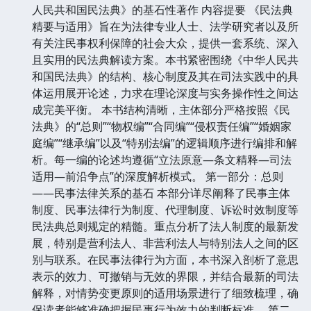
人民共和国民法典》的基石性著作 内容提要 《民法典
精要与适用》旨在为法律专业人士、法学研究者以及所
有关注民事权利保障的社会大众，提供一套系统、深入
且实用的民法典解读方案。本书紧密围绕《中华人民共
和国民法典》的结构、核心制度及其在司法实践中的具
体运用展开论述，力求在理论深度与实务操作性之间达
成完美平衡。 本书结构清晰，主体部分严格按照《民
法典》的“总则”“物权编”“合同编”“侵权责任编”“婚姻家
庭编”“继承编”以及“特别法编”的逻辑顺序进行编排和解
析。每一编的论述均遵循“立法原意—条文精释—司法
适用—前沿争点”的深度解析模式。 第一部分：总则
——民事法律关系的基石 本部分详尽阐释了民事主体
制度、民事法律行为制度、代理制度、诉讼时效制度等
民法典总则规定的精髓。重点分析了法人制度的最新发
展，特别是营利法人、非营利法人与特别法人之间的区
别与联系。在民事法律行为方面，本书深入剖析了意思
表示的效力、可撤销与无效的界限，并结合最新的司法
解释，对情势变更原则的适用场景进行了细致梳理，确
保读者能够准确把握民事行为效力的判断标准。 第二