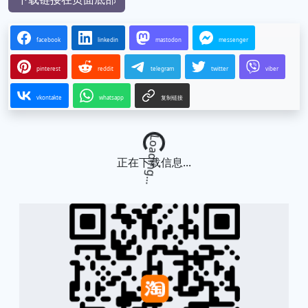
facebook
linkedin
mastodon
messenger
pinterest
reddit
telegram
twitter
viber
vkontakte
whatsapp
复制链接
Loading...
正在下载信息...