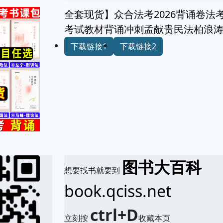
全套现货】众合法考2026背诵卷法
考试教材背诵冲刺孟献贵民法柏浪
下载链接1
下载链接2
图书大百科
想要找书就要到
book.qciss.net
ctrl+D
立刻按
收藏本页