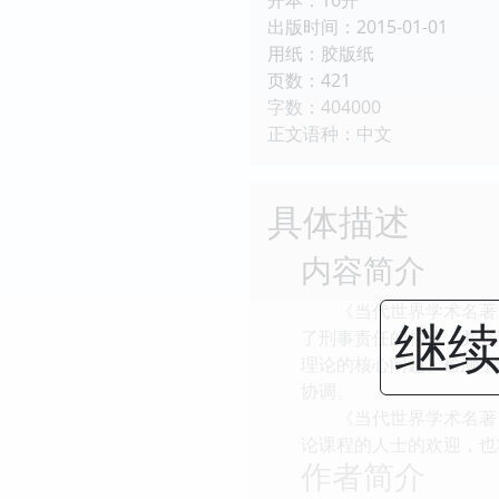
出版时间：2015-01-01
用纸：胶版纸
页数：421
字数：404000
正文语种：中文
具体描述
内容简介
《当代世界学术名著：
继续
了刑事责任的构造，并强
理论的核心问题》检测了
协调。
《当代世界学术名著：
论课程的人士的欢迎，也
作者简介