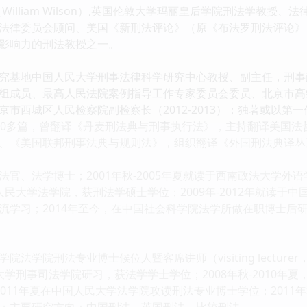
William Wilson）,英国伦敦大学玛丽皇后学院刑法学教授、法
法律委员会顾问、美国《新刑法评论》（原《布法罗刑法评论》
影响力的刑法教授之一。
基地中国人民大学刑事法律科学研究中心教授、副主任，刑事
组成员、最高人民法院案例指导工作专家委员会委员、北京市高
市西城区人民检察院副检察长（2012-2013）；独著或以第
40多篇，曾翻译《丹麦刑法典与刑事执行法》，主持翻译美国法
、《美国联邦刑事法典与规则法》，组织翻译《外国刑法典译丛
、法学博士；2001年秋-2005年夏就读于西南政法大学外语
国人民大学法学院，获刑法学硕士学位；2009年-2012年就读
流学习；2014年至今，在中国社会科学院法学所做在职博士后
学院刑法专业博士候位人暨客席讲师（visiting lecture
法大学刑事司法学院研习，获法学学士学位；2008年秋-2010
-2011年夏在中国人民大学法学院攻读刑法专业博士学位；201
；主要研究方向：中国刑法、英国刑法、比较刑法。