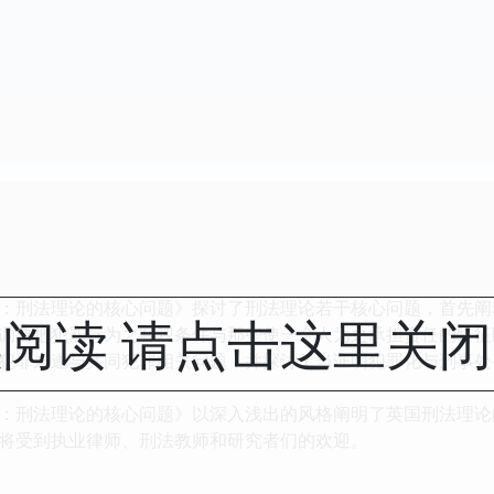
刑法理论的核心问题》探讨了刑法理论若干核心问题，首先阐
阅读 请点击这里关
调要把犯罪行为之客观条件与那些使一个人为之承担责任的特征
犯罪未遂与共同犯罪相关问题，并探讨了当证明犯罪化与刑事处
刑法理论的核心问题》以深入浅出的风格阐明了英国刑法理论
将受到执业律师、刑法教师和研究者们的欢迎。