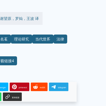
） 著，谢望原，罗灿，王波 译
名著
理论研究
当代世界
法律
下载链接4
senger
pinterest
reddit
telegram
复制链接