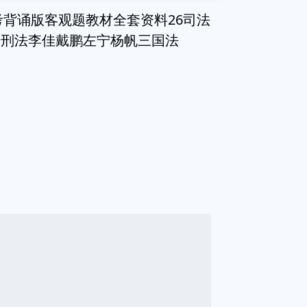
考背诵版客观题教材全套资料26司法
涛刑法李佳戴鹏左宁杨帆三国法