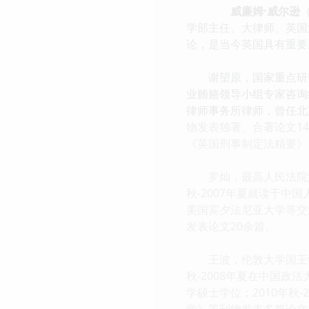
威廉姆·威尔逊
（
学部主任、大律师、英国
论，是当今英国具有重要
谢望原，国家重点研究
业贿赂领导小组专家咨询
律师事务所律师，曾任北京
物发表独著、合著论文1
《英国刑事制定法精要》
罗灿，最高人民法院法官
秋-2007年夏就读于中
美国宾夕法尼亚大学等交
发表论文20余篇。
王波，伦敦大学国王学院法
秋-2008年夏在中国政
学硕士学位；2010年秋
学》等刊物发表多篇论文