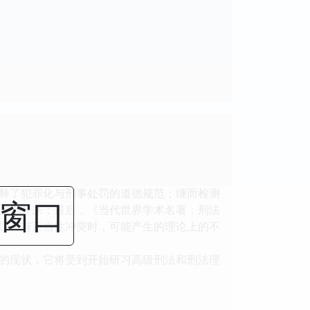
释了犯罪化与刑事处罚的道德规范；继而检测
闭窗口
区别开来；最后，《当代世界学术名著：刑法
罚具有正当性冲突时，可能产生的理论上的不
的现状，它将受到开始研习高级刑法和刑法理