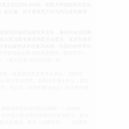
律系主任(2004-2008)、伦敦大学国际研究生法
）副主编。其主要研究方向为刑法及刑事理
政策与比较刑法研究所所长，兼任中央治理商
级人民法院专家咨询委员会委员、北京市地石
一作者出版刑法学论著20余部，在国内外学术刊
哲学家道格拉斯·胡萨克教授的《刑法哲学》、
》（两大法系14国刑法典）等。
学院，获英国语言文学学士学位；2005年
于中国人民大学法学院，获刑法学博士学位；曾在
研究；先后在《中国刑事法杂志》等法学刊物
r，讲授本科生的英国刑法课程）；2004年
年夏，在中国人民大学法学院刑法专业研习，获法
1年秋负笈英伦。曾在《法商研究》、《法律科