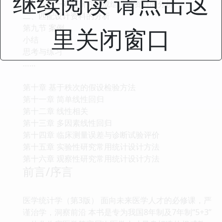
继续阅读 请点击这
一、病例一对照研究中成组设计资料的分析
二、匹配设计资料的分析
第九节 案例
里关闭窗口
小结
思考与练习
……
第十章 基于秩次的假设检验方法
第十一章 简单线性回归
第十二章 线性相关
第十三章 多因素线性回归
第十四章 临床测量误差与诊断试验评价
第十五章 实验性研究常用统计设计方法
第十六章 观察性研究常用统计设计方法
前言/序言
医学统计学（第3版） 面向未来医学人才的必修课，严
谨治学，洞察前沿 本书是专为我国8年制及7年制“5+3”