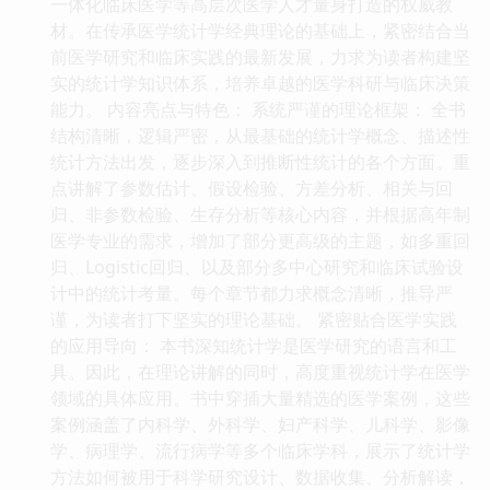
一体化临床医学等高层次医学人才量身打造的权威教
材。在传承医学统计学经典理论的基础上，紧密结合当
前医学研究和临床实践的最新发展，力求为读者构建坚
实的统计学知识体系，培养卓越的医学科研与临床决策
能力。 内容亮点与特色： 系统严谨的理论框架： 全书
结构清晰，逻辑严密，从最基础的统计学概念、描述性
统计方法出发，逐步深入到推断性统计的各个方面。重
点讲解了参数估计、假设检验、方差分析、相关与回
归、非参数检验、生存分析等核心内容，并根据高年制
医学专业的需求，增加了部分更高级的主题，如多重回
归、Logistic回归、以及部分多中心研究和临床试验设
计中的统计考量。每个章节都力求概念清晰，推导严
谨，为读者打下坚实的理论基础。 紧密贴合医学实践
的应用导向： 本书深知统计学是医学研究的语言和工
具。因此，在理论讲解的同时，高度重视统计学在医学
领域的具体应用。书中穿插大量精选的医学案例，这些
案例涵盖了内科学、外科学、妇产科学、儿科学、影像
学、病理学、流行病学等多个临床学科，展示了统计学
方法如何被用于科学研究设计、数据收集、分析解读，