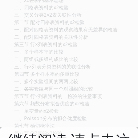
二、四格表资料的x2检验
三、交叉分类2×2表关联性分析
第二节 配对四格表资料的x2检验
一、配对四格表资料的观察结果有无差异的检验
二、配对四格表资料的关联性分析
第三节 行×列表资料的x2检验
一、多个样本率的比较
二、两组或多组构成比的比较
三、行×列表分类资料的关联性分析
第四节 多个样本率的多重比较
一、多个实验组间的两两比较
二、各实验组与同一个对照组的比较
第五节 行×列表资料的，检验的注意事项
第六节 频数分布拟合优度的x2检验
一、单变量的x2检验
二、Poisson分布的拟合优度检验
第七节 确切概率法
第八节 OR值的x2检验