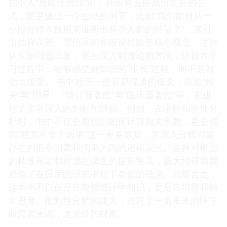
在引入“推断性统计”时，并没有直接抛出复杂的公
式，而是通过一个生动的例子，比如“我们如何从一
小部分样本数据来推断出整个人群的特征？”，来引
出抽样误差、置信区间和假设检验等核心概念。这种
从实际问题出发，逐步深入到理论的方法，让我在学
习过程中，能够感受到知识的“生长”过程，而不是被
动地接受。 书中对于一些容易混淆的概念，例如“相
关”与“因果”，“统计显著性”与“临床显著性”等，都进
行了非常深入的剖析和辨析。例如，在讲解相关性分
析时，书中不仅会教我们如何计算相关系数，更会强
调“相关不等于因果”这一重要原则，并深入分析可能
存在的混杂因素和倒果为因的逻辑误区。这种对概念
的精准界定和对潜在误区的提前警示，极大地帮助我
避免了在日后的研究中犯下类似的错误。总而言之，
这本书不仅仅是在教授统计学知识，更是在培养我独
立思考、批判性分析的能力，这对于一名未来的医学
研究者来说，是无价的财富。