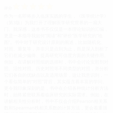
☆
☆
☆
☆
☆
评分
作为一名即将步入临床实践的学生，《医学统计学》
（第3版）为我打开了理解医学研究世界的一扇大
门。我深感，这本书不仅仅是一本理论知识的汇编，
更是一本指导我如何“阅读”和“评价”医学研究的“地
图”。书中对于研究设计原则的阐述，比如随机化、
对照、重复等，并非只是点到为止，而是深入剖析了
它们在减少偏倚、提高研究可信度方面的关键作用。
例如，在讲解对照组的选择时，书中会讨论安慰剂对
照、活性对照、历史对照等不同类型的对照，并分析
它们各自的优缺点以及适用场景，这让我意识到，一
个看似简单的“对照”背后，其实蕴含着丰富的学问。
更令我印象深刻的是，书中在介绍各种统计分析方法
时，始终紧密联系着临床研究的实际需求。例如，在
讲解相关性分析时，书中不仅会介绍Pearson相关系
数和Spearman秩相关系数的计算方法，更会着重强