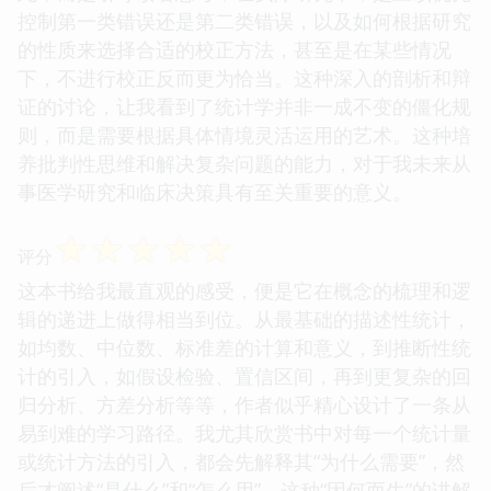
控制第一类错误还是第二类错误，以及如何根据研究
的性质来选择合适的校正方法，甚至是在某些情况
下，不进行校正反而更为恰当。这种深入的剖析和辩
证的讨论，让我看到了统计学并非一成不变的僵化规
则，而是需要根据具体情境灵活运用的艺术。这种培
养批判性思维和解决复杂问题的能力，对于我未来从
事医学研究和临床决策具有至关重要的意义。
☆
☆
☆
☆
☆
评分
这本书给我最直观的感受，便是它在概念的梳理和逻
辑的递进上做得相当到位。从最基础的描述性统计，
如均数、中位数、标准差的计算和意义，到推断性统
计的引入，如假设检验、置信区间，再到更复杂的回
归分析、方差分析等等，作者似乎精心设计了一条从
易到难的学习路径。我尤其欣赏书中对每一个统计量
或统计方法的引入，都会先解释其“为什么需要”，然
后才阐述“是什么”和“怎么用”。这种“因何而生”的讲解