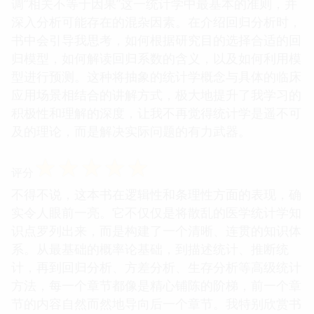
调“相关不等于因果”这一统计学中最基本的准则，并
深入分析可能存在的混杂因素。在介绍回归分析时，
书中会引导我思考，如何根据研究目的选择合适的回
归模型，如何解读回归系数的含义，以及如何利用模
型进行预测。这种将抽象的统计学概念与具体的临床
应用场景相结合的讲解方式，极大地提升了我学习的
积极性和理解的深度，让我不再觉得统计学是遥不可
及的理论，而是解决实际问题的有力武器。
☆
☆
☆
☆
☆
评分
不得不说，这本书在逻辑性和条理性方面的表现，确
实令人眼前一亮。它不仅仅是将散乱的医学统计学知
识点罗列出来，而是构建了一个清晰、连贯的知识体
系。从最基础的概率论基础，到描述统计、推断统
计，再到回归分析、方差分析、生存分析等高级统计
方法，每一个章节都像是精心铺陈的阶梯，前一个章
节的内容自然而然地导向后一个章节。我特别欣赏书