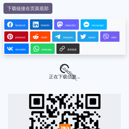
下载链接在页面底部
facebook
linkedin
mastodon
messenger
pinterest
reddit
telegram
twitter
viber
vkontakte
whatsapp
复制链接
Loading...
正在下载信息...