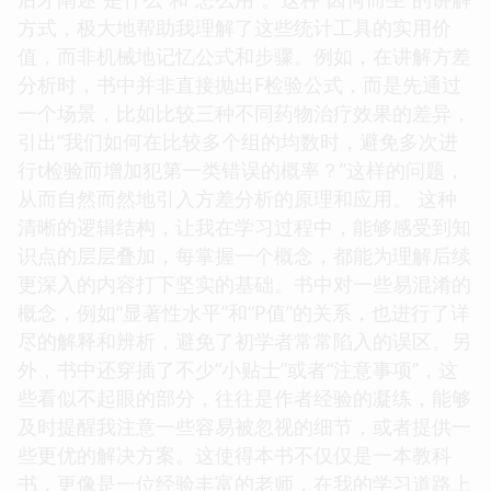
方式，极大地帮助我理解了这些统计工具的实用价
值，而非机械地记忆公式和步骤。例如，在讲解方差
分析时，书中并非直接抛出F检验公式，而是先通过
一个场景，比如比较三种不同药物治疗效果的差异，
引出“我们如何在比较多个组的均数时，避免多次进
行t检验而增加犯第一类错误的概率？”这样的问题，
从而自然而然地引入方差分析的原理和应用。 这种
清晰的逻辑结构，让我在学习过程中，能够感受到知
识点的层层叠加，每掌握一个概念，都能为理解后续
更深入的内容打下坚实的基础。书中对一些易混淆的
概念，例如“显著性水平”和“P值”的关系，也进行了详
尽的解释和辨析，避免了初学者常常陷入的误区。另
外，书中还穿插了不少“小贴士”或者“注意事项”，这
些看似不起眼的部分，往往是作者经验的凝练，能够
及时提醒我注意一些容易被忽视的细节，或者提供一
些更优的解决方案。这使得本书不仅仅是一本教科
书，更像是一位经验丰富的老师，在我的学习道路上