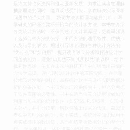
最终支持临床决策和推动医学发展。力求让读者在理解
抽象理论的同时，能直观感受到统计学在解决实际医学
问题中的强大力量。 强调方法学原理与选择判断： 医
学研究的严谨性离不开恰当的统计学方法。本书在介绍
各类统计方法时，不仅阐述了其计算原理，更着重强调
了选择何种方法的依据，不同方法的适用条件、优缺点
以及结果的解读。通过引导读者理解各种统计方法的
“为什么”和“如何用”，提升读者独立分析和解决统计学
问题的能力，避免“知其然不知其所以然”的误区，培养
批判性思维，使其在未来的科研工作中能够做出审慎的
方法学选择。 融合现代统计软件的应用实践： 在信息
技术飞速发展的时代，掌握统计软件是进行实际数据分
析的必备技能。本书虽然以理论讲解为主，但充分考虑
了软件应用的必要性。书中在适当位置会提示读者如何
利用当前主流的统计软件（如SPSS, R, SAS等）实现相
关分析，并引导读者理解软件输出结果的含义。鼓励读
者在学习理论的同时，动手实践，将统计学知识应用于
真实或模拟的数据集，从而熟练掌握数据分析的整个流
程。 为高年制及一体化培养的特殊需求而设计： 考虑