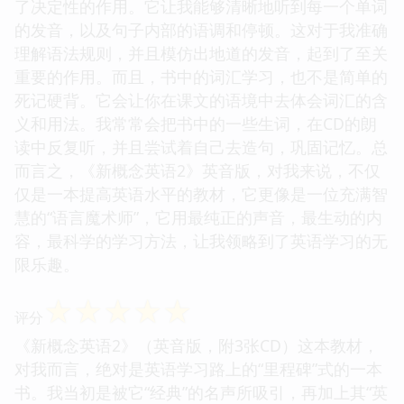
了决定性的作用。它让我能够清晰地听到每一个单词
的发音，以及句子内部的语调和停顿。这对于我准确
理解语法规则，并且模仿出地道的发音，起到了至关
重要的作用。而且，书中的词汇学习，也不是简单的
死记硬背。它会让你在课文的语境中去体会词汇的含
义和用法。我常常会把书中的一些生词，在CD的朗
读中反复听，并且尝试着自己去造句，巩固记忆。总
而言之，《新概念英语2》英音版，对我来说，不仅
仅是一本提高英语水平的教材，它更像是一位充满智
慧的“语言魔术师”，它用最纯正的声音，最生动的内
容，最科学的学习方法，让我领略到了英语学习的无
限乐趣。
☆
☆
☆
☆
☆
评分
《新概念英语2》（英音版，附3张CD）这本教材，
对我而言，绝对是英语学习路上的“里程碑”式的一本
书。我当初是被它“经典”的名声所吸引，再加上其“英