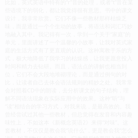
比如，英式英语中特有的“r”音的处理，或者“t”音在某
些语境下的弱化，都让我觉得很有意思。书中的课文
设计，我非常欣赏。它们不像一些教材那样枯燥乏
味，而是通过一个个生动的故事，将语法和词汇巧妙
地融入其中。我记得有一次，学到一个关于“家庭”的
单元，里面讲述了一个温馨的小故事，让我对英式家
庭的生活方式有了更直观的认识。这种寓教于乐的方
式，极大地降低了我学习的枯燥感，让我更愿意投入
时间和精力去钻研。而且，语法点的讲解也相当到
位，它们不会大段地堆砌理论，而是通过例句的对
比，让读者自己去体会语法规则的精妙之处。我常常
会对照着CD中的朗读，去分析课文的句子结构，理
解不同语法现象在实际应用中的效果。这种“听”与
“读”相结合的学习方式，对我来说，是最高效的。我
曾经尝试过其他一些教材，但总觉得在发音和内容趣
味性上，不如这本《新概念英语2》来得“对味”。这
套教材，不仅仅是教会我“说什么”，更是教会我“怎么