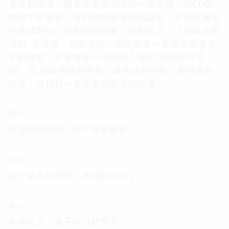
含义和用法。我常常会把书中的一些生词，在CD的
朗读中反复听，直到我能够准确地发音，并且在脑海
中形成对这个词的深刻印象。总而言之，《新概念英
语2》英音版，对我来说，不仅仅是一本提高英语水
平的教材，它更像是一位细致入微的“英语语言导
师”，它用最地道的声音，最生动的内容，最科学的
方法，引领我一步步走向英语的精通。
☆
☆
☆
☆
☆
评分
送货时间超快，孩子非常喜欢。
☆
☆
☆
☆
☆
评分
这个版本的很好，其他的也买了
☆
☆
☆
☆
☆
评分
非常给力，孩子学习好帮手