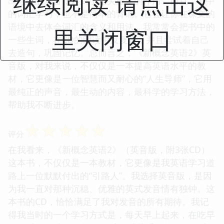
继续阅读 请点击这
出地道的发音，起到了至关重要的作用。而且，书中
的词汇学习，也不是简单的背诵。它会让你在课文的
语境中去体会词汇的含义和用法。我常常会把书中的
里关闭窗口
一些生词，在CD的朗读中反复听，并且尝试着自己
去造句，巩固记忆。总而言之，《新概念英语2》英
音版，对我来说，不仅仅是一本提高英语水平的教
材，它更像是一位智慧而又耐心的“人生导师”，它用
最纯正的声音，最生动的内容，最科学的学习方法，
帮助我不断进步。
☆
☆
☆
☆
☆
评分
在我看来，《新概念英语2》（英音版，附3张CD）
这本书，不仅仅是一本教材，它更像是我英语学习道
路上一位默默付出的“引路人”。我选择英音版，是因
为我一直对那种沉稳、优雅的英式发音情有独钟。这
本书的CD，恰恰满足了我对发音的所有期待。我记
得我当时的一个学习方式是，每天早上起来，在吃早