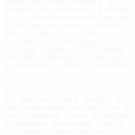
确理解语法规则，并且模仿出地道的发音，起到了决
定性的作用。而且，书中的词汇学习，也不是死记硬
背。它会让你在课文的语境中去体会词汇的含义和用
法。我常常会把书中的一些生词，在CD的朗读中反
复听，并且尝试着自己去造句，巩固记忆。总而言
之，《新概念英语2》英音版，对我来说，不仅仅是
一本学习材料，它更像是一位严谨而又不失幽默的
“英语启蒙者”，它用最纯正的声音，最贴近生活的内
容，最科学的学习方法，帮助我打下了坚实的英语基
础。
☆
☆
☆
☆
☆
评分
谈及《新概念英语2》（英音版，附3张CD），我必
须说，这套教材对我英语学习的启发是全方位的。我
当时之所以选择英音版，是因为我一直觉得英式发音
有一种独特的韵味，听起来非常优雅。而这套书的
CD，完美地展现了这种韵味。我每天都会花至少半