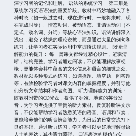
深学习者的记忆和理解。 语法的系统学习： 第二册是
系统学习英语语法的重要阶段。教材中巧妙地融入了各
种时态（如一般过去时、现在进行时、一般将来时、现
在完成时等）、情态动词、被动语态、非谓语动词（不
定式、动名词、分词）等核心语法知识。语法讲解深入
浅出，避免了枯燥的理论说教，而是通过大量的例句和
练习，让学习者在实际运用中掌握语法规则。 阅读理
解能力的提升： 每一篇课文都经过精心设计，逻辑清
晰，结构完整。学习者通过阅读，不仅能理解故事梗
概，更能体会其中蕴含的文化信息和语言的细微之处。
教材配以多种形式的练习，如选择题、填空题、问答题
等，有效检验学习者对课文内容的掌握程度，并引导他
们分析文章结构和作者意图。 听力理解能力的训练：
随教材附带的CD光盘，提供了标准、地道的英音发
音，为学习者提供了宝贵的听力素材。反复聆听课文录
音，不仅能帮助学习者熟悉英语的语音、语调和节奏，
更能培养他们的听音辨音能力，为日后的日常交流打下
良好基础。通过听力练习，学习者可以更好地理解母语
人士的表达，减少听力障碍。 口语表达的模仿与实