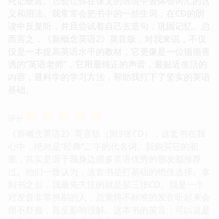
死记硬背。它会让你在课文的语境中去体会词汇的含
义和用法。我常常会把书中的一些生词，在CD的朗
读中反复听，并且尝试着自己去造句，巩固记忆。总
而言之，《新概念英语2》英音版，对我来说，不仅
仅是一本提高英语水平的教材，它更像是一位循循善
诱的“英语老师”，它用最纯正的声音，最贴近生活的
内容，最科学的学习方法，帮助我打下了坚实的英语
基础。
☆
☆
☆
☆
☆
评分
《新概念英语2》英音版（附3张CD），这套书在我
心中，绝对是“经典”二字的代名词。我购买它的初
衷，其实是源于我身边很多英语优秀的朋友都推荐
过。他们一致认为，这套书是打基础的绝佳选择。拿
到书之后，我最先关注的就是那三张CD。我是一个
对发音非常挑剔的人，总觉得不标准的发音听起来会
很不舒服，甚至影响理解。这本书的英音，可以说是