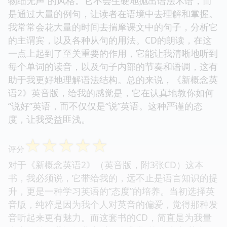
物细无声”的风格。它不会生硬地抛出语法术语，而
是通过大量的例句，让读者在语境中去理解和掌握。
我常常会花大量的时间去揣摩课文中的句子，分析它
的主谓宾，以及各种从句的用法。CD的朗读，在这
一点上起到了至关重要的作用，它能让我清晰地听到
每个单词的读音，以及句子内部的节奏和语调，这有
助于我更好地理解语法结构。总的来说，《新概念英
语2》英音版，给我的感觉是，它在认真地教你如何
“说好”英语，而不仅仅是“说”英语。这种严谨的态
度，让我受益匪浅。
☆
☆
☆
☆
☆
评分
对于《新概念英语2》（英音版，附3张CD）这本
书，我必须说，它带给我的，远不止是语言知识的提
升，更是一种学习英语的“态度”的培养。当初选择英
音版，纯粹是因为我个人对英音的偏爱，觉得那种发
音听起来更有魅力。而这套书的CD，简直是为我量