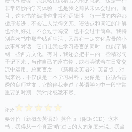
语气和语境，我竟然也能猜出大概的意思。这是一种
非常奇妙的学习体验，也是我之前从未体会过的。而
且，这套书的编排也非常有逻辑性，每一课的内容都
循序渐进，不会让人觉得突兀。语法点和词汇的讲解
也恰到好处，不会过于晦涩，也不会过于简单。我特
别喜欢书中那些贴近生活，又富有一定文化背景的小
故事和对话，它们让我在学习语言的同时，也能了解
到一些西方文化。有时，我还会把书中的一些精彩句
子记下来，当作自己的座右铭，或者尝试着在日常交
流中运用。总而言之，《新概念英语2》英音版，对
我来说，不仅仅是一本学习材料，更像是一位循循善
诱的良师益友，它陪伴我走过了英语学习中一段非常
重要的时期，我对此感激不尽。
☆
☆
☆
☆
☆
评分
要评价《新概念英语2》英音版（附3张CD）这本
书，我得从一个真正“啃”过它的人的角度来说。我当