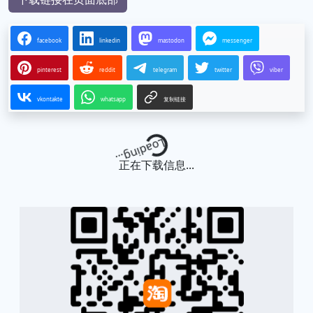
facebook
linkedin
mastodon
messenger
pinterest
reddit
telegram
twitter
viber
vkontakte
whatsapp
复制链接
Loading...
正在下载信息...