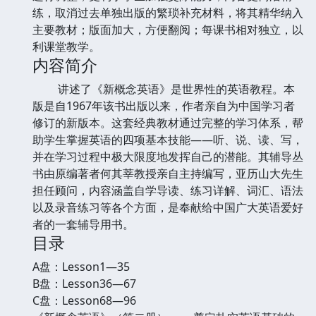
练，取消过去单独出版的繁琐补充材料，将其精华纳入
主要教材；版面加大，方便翻阅；每课书相对独立，以
利课堂教学。
内容简介
讲述了《新概念英语》是世界性的英语教程。本
版是自1967年该书出版以来，作者亲自为中国学习者
修订的新版本。这套经典教材通过完整的学习体系，帮
助学生掌握英语的四项基本技能——听、说、读、写，
并在学习过程中极大限度地发挥自己的潜能。其辅导丛
书由原编著者何其莘教授亲自主持编写，亚历山大先生
担任顾问，内容涵盖自学导读、练习详解、词汇、语法
以及录音练习等各个方面，是奉献给中国广大英语爱好
者的一套辅导用书。
目录
A盘：Lesson1—35
B盘：Lesson36—67
C盘：Lesson68—96