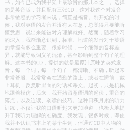
书，如今已成为我书架上最珍贵的那几本之一。选择
的是英音版，并且配有三张CD，这对我这个对发音
非常敏感的学习者来说，简直是福音。刚开始的时
候，我对英语的发音并没有太在意，总觉得只要能听
懂意思，说出来能被对方理解就好。然而，随着学习
的深入，我渐渐意识到，标准、地道的发音对于英语
的掌握有多么重要。很多时候，一个细微的音标差
异，就能导致词义的混淆，甚至影响到整个句子的理
解。这本书的CD，提供的就是最原汁原味的英式发
音，每一个词，每一个句子，都清晰、准确，听起来
非常舒服。我常常会在通勤的路上，或者在睡前，戴
上耳机，反复听里面的对话和课文。起初，只是机械
地跟着模仿，后来，我开始留意语调的起伏，重音的
落点，以及连读、弱读的技巧。这种日积月累的听力
训练，不仅让我的口语听起来更加地道，也极大地提
升了我听力理解的准确度。我发现，很多时候，即使
我并不认识书本上的某个生词，但通过CD中人物的