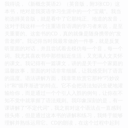
我得说，《新概念英语2》（英音版，附3张CD）这
本书，绝对是我英语学习生涯中的一个“宝藏”。我当
初选择英音版，就是看中了它那纯正、地道的发音，
这对于我这样一个注重语音语调的学习者来说，是至
关重要的。这套书的CD，真的就像是随身携带的“发
音老师”。我记得当时我最常做的一件事，就是反复
听里面的对话，并且尝试着去模仿每一个音，每一个
词。我尤其喜欢书中那些贴近生活，又充满人文关怀
的课文。我记得有一篇课文，讲的是关于一个家庭的
温馨故事，里面的对话非常细腻，让我感受到了语言
的温度。语法讲解方面，我非常欣赏它那种“巧妙设
计”和“循序渐进”的特点。它不会把语法知识生硬地灌
输给你，而是通过一个个引人入胜的例句，让你在不
知不觉中就掌握了语法规则。我印象深刻的是，有一
课讲解了“不定代词”，我之前对这个语法点一直感到
很头疼，但是通过这本书的讲解和练习，我终于能够
理解并熟练运用它。CD的朗读，在这个过程中起到