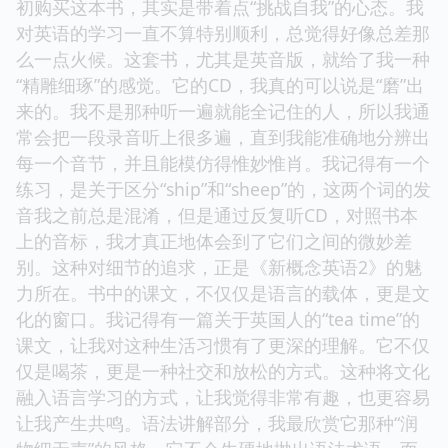
初购买这本书，其实是带着点“挑战自我”的心态。我
对英语的学习一直不算特别顺利，总觉得好像总差那
么一点火候。这套书，尤其是英音版，就给了我一种
“精雕细琢”的感觉。它的CD，我真的可以说是“磨”出
来的。我不是那种听一遍就能全记住的人，所以我通
常会把一段录音听上很多遍，直到我能准确地分辨出
每一个音节，并且能模仿得惟妙惟肖。我记得有一个
练习，是关于区分“ship”和“sheep”的，这两个词的发
音我之前总是混淆，但是通过反复听CD，对照书本
上的音标，我才真正地体会到了它们之间的微妙差
别。这种对细节的追求，正是《新概念英语2》的魅
力所在。书中的课文，不仅仅是语言的载体，更是文
化的窗口。我记得有一篇关于英国人的“tea time”的
课文，让我对这种生活习惯有了更深的理解。它不仅
仅是喝茶，更是一种社交和放松的方式。这种将文化
融入语言学习的方式，让我觉得非常有趣，也更容易
让我产生共鸣。语法讲解部分，我最欣赏它那种“润