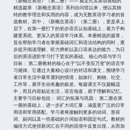
《新概念英语》（第二册）—— 奠定扎实英语基础的
精选篇章 《新概念英语》系列自问世以来，便以其独
特的教学理念和实用的内容，成为无数英语学习者的首
选教材。其中，《新概念英语》（第二册），更是承上
启下，在第一册打下的初步语言认知基础上，着力于构
建更系统、更深入的英语学习体系。本册精选的篇章，
旨在帮助学习者在掌握基础词汇和语法结构的同时，逐
步提升阅读理解、听力辨析以及口语表达的能力，为日
后的英语进阶学习打下坚实的基础。 核心内容与学习
目标： 第二册教材的核心在于“以不变应万变”的语言学
习规律。它通过大量精心设计的对话和课文，围绕学习
者日常生活中最常遇到的情境，如旅行、购物、社交、
工作等，展开生动有趣的叙述。每篇课文不仅篇幅适
中，而且内容贴近生活，语言地道，易于理解和记忆。
主要学习目标包括： 词汇的拓展与巩固： 第二册在第
一册的基础上，进一步扩大词汇量，涵盖更广泛的日常
用语和常用搭配。学习者将接触到更多的动词、形容
词、副词以及一些基础的介词短语和固定句式。教材的
编排方式使得新词汇在不同的语境中反复出现，从而加