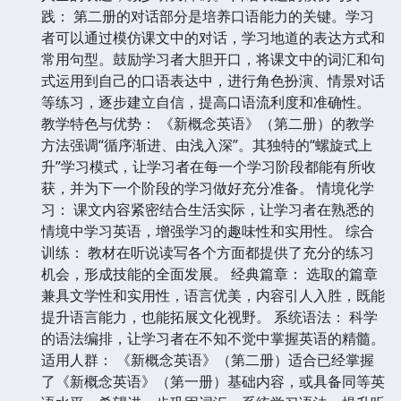
践： 第二册的对话部分是培养口语能力的关键。学习
者可以通过模仿课文中的对话，学习地道的表达方式和
常用句型。鼓励学习者大胆开口，将课文中的词汇和句
式运用到自己的口语表达中，进行角色扮演、情景对话
等练习，逐步建立自信，提高口语流利度和准确性。
教学特色与优势： 《新概念英语》（第二册）的教学
方法强调“循序渐进、由浅入深”。其独特的“螺旋式上
升”学习模式，让学习者在每一个学习阶段都能有所收
获，并为下一个阶段的学习做好充分准备。 情境化学
习： 课文内容紧密结合生活实际，让学习者在熟悉的
情境中学习英语，增强学习的趣味性和实用性。 综合
训练： 教材在听说读写各个方面都提供了充分的练习
机会，形成技能的全面发展。 经典篇章： 选取的篇章
兼具文学性和实用性，语言优美，内容引人入胜，既能
提升语言能力，也能拓展文化视野。 系统语法： 科学
的语法编排，让学习者在不知不觉中掌握英语的精髓。
适用人群： 《新概念英语》（第二册）适合已经掌握
了《新概念英语》（第一册）基础内容，或具备同等英