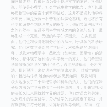
陈述最终都可以被还原为关于物理实在的陈述。换句话
说，即使是心理学、社会学或生物学的概念，也可以最
终用物理学的语言来解释和描述。这并不是说其他学科
不重要，而是强调一种普遍的认识论基础。通过将所有
科学知识整合到物理主义的框架下，他们希望消除学科
之间的壁垒，促进不同科学领域之间的交流与合作，最
终形成一个完整、无缝的科学知识图景。 在实践层
面，他们也积极将逻辑分析的方法应用于具体的科学研
究。他们对数学基础的哲学研究，对概率论的逻辑诠
释，以及对物理学中一些概念（如时空、因果性）的清
晰化，都体现了这种追求科学统一的努力。他们希望哲
学能够扮演科学的“助手”角色，通过澄清概念、分析方
法、批判谬误，来促进科学的健康发展。 对后世的影
响：挑战与传承 维也纳学派的思想如同一场及时雨，
极大地激发了二十世纪哲学和科学的活力。他们的逻辑
分析方法为哲学家提供了一种严谨的工具，用来审视和
解决长久以来困扰哲学界的难题。他们对语言的关注，
也为后来的语言哲学、分析哲学的发展奠定了基础，并
深刻影响了符号逻辑、计算语言学等领域。 然而，逻