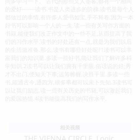
间多学习一下。 古代的那些文人墨客,都有一个相同
的爱好-------读书.书是人类进步的阶梯.读书是每个人
都做过的事情,有许多人爱书如宝,手不释卷,因为一本
好书可以影响一个人的一生.读一些有关写作方面的
书籍,能使我们改正作文中的一些不足,从而提高了我
们的习作水平.读书的好处还有一点,就是为我们以后
的生活做准备.那么,读书有哪些好处呢?1读书可以丰
富我们的知识量.多读一些好书,能让我们了解许多科
学知识.2读书可以让我们拥有千里眼.俗话说的好;秀
才不出门,便知天下事;运筹帷幄,决胜千里.多读一些
书,能通古今,通四方,很多事都可以未卜先知.3读书可
以让我们励志.读一些有关历史的书籍,可以激起我们
的爱国热情.4读书能提高我们的写作水平.
相关视频
THE VIENNA CIRCLE, Logic,