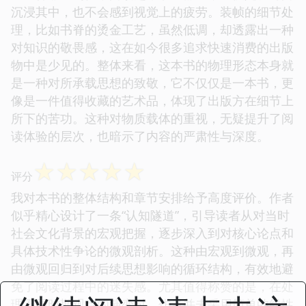
沉浸其中，也不会感到视觉上的疲劳。装帧的细节处
理，比如书脊的烫金工艺，虽然低调，却透露出一种
对知识的敬畏感，这在如今很多追求快速消费的出版
物中是少见的。整体来看，这本书的物理形态本身就
是一种对所承载思想的致敬，它不仅仅是一本书，更
像是一件值得收藏的艺术品，体现了出版方在细节上
所下的苦功。这种对物质载体的重视，无疑提升了阅
读体验的层次，也暗示了内容的严肃性与深度。
☆
☆
☆
☆
☆
评分
我对本书的整体结构和章节安排给予高度评价。作者
似乎精心设计了一条“认知隧道”，引导读者从对当时
社会文化背景的宏观把握，逐步深入到对核心论点和
具体技术性争论的微观剖析。这种由宏观到微观，再
由微观回归到对后续思想影响的循环结构，有效地避
免了阅读过程中的迷失感。尤其值得称赞的是，在处
理不同时期观点的演变时，作者并未采用简单的线性