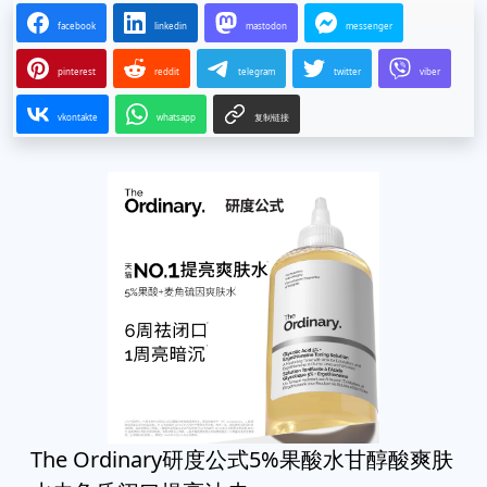
facebook
linkedin
mastodon
messenger
pinterest
reddit
telegram
twitter
viber
vkontakte
whatsapp
复制链接
The Ordinary研度公式5%果酸水甘醇酸爽肤