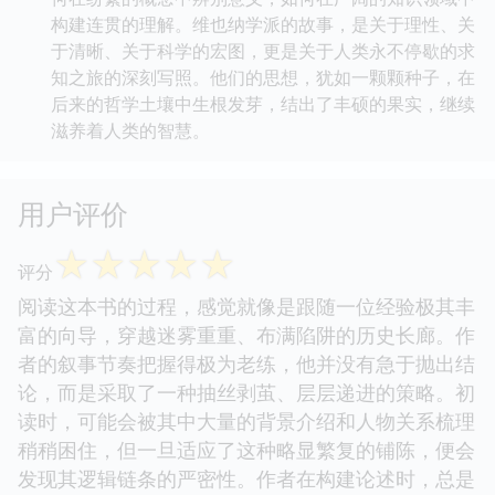
构建连贯的理解。维也纳学派的故事，是关于理性、关
于清晰、关于科学的宏图，更是关于人类永不停歇的求
知之旅的深刻写照。他们的思想，犹如一颗颗种子，在
后来的哲学土壤中生根发芽，结出了丰硕的果实，继续
滋养着人类的智慧。
用户评价
☆
☆
☆
☆
☆
评分
阅读这本书的过程，感觉就像是跟随一位经验极其丰
富的向导，穿越迷雾重重、布满陷阱的历史长廊。作
者的叙事节奏把握得极为老练，他并没有急于抛出结
论，而是采取了一种抽丝剥茧、层层递进的策略。初
读时，可能会被其中大量的背景介绍和人物关系梳理
稍稍困住，但一旦适应了这种略显繁复的铺陈，便会
发现其逻辑链条的严密性。作者在构建论述时，总是