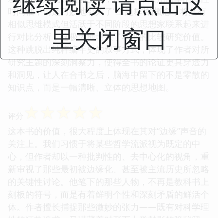
继续阅读 请点击这
时间轴，而是巧妙地引入了“主题群”的概念，将具有
相似思维模式但活跃于不同阶段的思想家联系起来进
里关闭窗口
行对比分析，这极大地增强了本书的比较研究价值。
这种跳脱出纯粹编年史的叙事方式，体现了作者对所
研究主题的深刻洞察力，使得全书的论证更具穿透力
和洞见，让人在合书之后，脑海中留下的不是零散的
知识点，而是一幅清晰、立体的思想地图。
☆
☆
☆
☆
☆
评分
这本书的价值，很大程度上体现在其对“边缘”声音的
关注上。我们习惯于将某些哲学流派视为既定的中
心，但作者却以一种批判性的、去中心化的视角，重
新审视了那些最初被边缘化、甚至被主流历史所忽略
的关键性讨论。他笔下的那些人物，不再是教科书上
刻板的符号，而是有着鲜明个性和深刻矛盾的鲜活个
体。作者擅长捕捉那些微妙的张力——既有对科学理