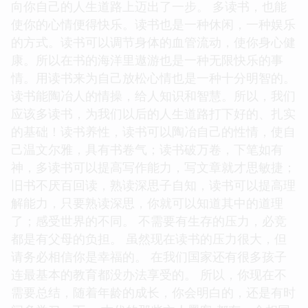
向你自己的人生道路上迈出了一步。 多读书，也能
使你的心情便得快乐。读书也是一种休闲，一种娱乐
的方式。读书可以调节身体的血管流动，使你身心健
康。所以在书的海洋里遨游也是一种无限快乐的事
情。用读书来为自己放松心情也是一种十分明智的。
读书能陶冶人的情操，给人知识和智慧。所以，我们
应该多读书，为我们以后的人生道路打下好的、扎实
的基础！读书养性，读书可以陶冶自己的性情，使自
己温文尔雅，具有书卷气；读书破万卷，下笔如有
神，多读书可以提高写作能力，写文章就才思敏捷；
旧书不厌百回读，熟读深思子自知，读书可以提高理
解能力，只要熟读深思，你就可以知道其中的道理
了；感受世界的不同。 不需要有生存的压力，必竞
都是有父母的负担。 虽然现在读书的压力很大，但
请务必相信你是幸福的。 在我们国家还有很多孩子
连最基本的教育都没办法享受的。 所以，你现在不
需要总结，随着年龄的成长，你会明白的，还是有时