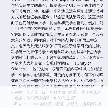
逻辑实证主义的基石。根据这一原则，一个陈述的意义
在于其可验证性。如果一个陈述无法在原则上通过某种
方式被经验证实或证伪，那么它就缺乏意义。这直接导
向了他们对形而上学、伦理学和美学的批判。例如，对
于“上帝存在”这样的命题，由于无法通过任何经验来证
实或证伪，因此在逻辑实证主义者看来，它是一个没有
意义的陈述。同样的，对于“善”或“美”的形而上学定
义，也因为其无法经验验证而被置于哲学研究的边缘。
科学统一的宏伟愿景：跨越学科界限的探索 维也纳学
派的雄心壮志远不止于哲学领域的革新。他们怀揣着一
个更为宏大的目标：实现科学的统一（Unity of
Science）。他们认为，尽管不同的科学领域（如物理
学、生物学、心理学等）研究的对象不同，但它们都应
该建立在同一套逻辑框架和方法论之上。他们相信，通
过将所有科学知识还原为基本经验事实的逻辑组合，可
以构建一个连贯、统一的科学知识体系。 为了实现这
一愿景，他们积极倡导一种“物理主义”
（Physicalism）的观点。物理主义认为，所有的科学