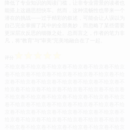
降低了专业知识的阅读门槛，让非专业背景的读者也
能搭上这趟思想快车。然而，这种流畅性也带来一个
潜在的挑战——过于精彩的叙述，可能会让人误以为
自己完全掌握了其中的全部奥妙，而忽略了某些需要
更深层次反思的细微之处。总而言之，作者的笔力非
凡，将“教育”与“审美”完美地融合在了一起。
☆
☆
☆
☆
☆
评分
不给京卷不给京卷不给京卷不给京卷不给京卷不给京
卷不给京卷不给京卷不给京卷不给京卷不给京卷不给
京卷不给京卷不给京卷不给京卷不给京卷不给京卷不
给京卷不给京卷不给京卷不给京卷不给京卷不给京卷
不给京卷不给京卷不给京卷不给京卷不给京卷不给京
卷不给京卷不给京卷不给京卷不给京卷不给京卷不给
京卷不给京卷不给京卷不给京卷不给京卷不给京卷不
给京卷不给京卷不给京卷不给京卷不给京卷不给京卷
不给京卷不给京卷不给京卷不给京卷不给京卷不给京