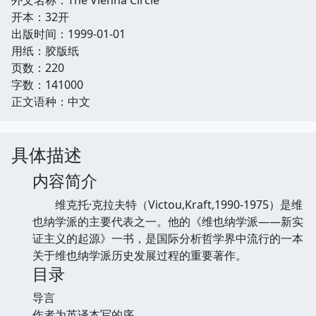
开本：32开
出版时间：1999-01-01
用纸：胶版纸
页数：220
字数：141000
正文语种：中文
具体描述
内容简介
维克托·克拉夫特（Victou,Kraft,1990-1975）是维
也纳学派的主要代表之一。他的《维也纳学派——新实
证主义的起源》一书，是国际分析哲学界中流行的一本
关于维也纳学派历史发展过程的重要著作。
目录
导言
作者为英译本写的序