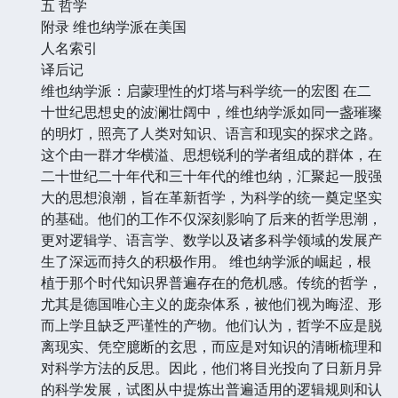
五 哲学
附录 维也纳学派在美国
人名索引
译后记
维也纳学派：启蒙理性的灯塔与科学统一的宏图 在二
十世纪思想史的波澜壮阔中，维也纳学派如同一盏璀璨
的明灯，照亮了人类对知识、语言和现实的探求之路。
这个由一群才华横溢、思想锐利的学者组成的群体，在
二十世纪二十年代和三十年代的维也纳，汇聚起一股强
大的思想浪潮，旨在革新哲学，为科学的统一奠定坚实
的基础。他们的工作不仅深刻影响了后来的哲学思潮，
更对逻辑学、语言学、数学以及诸多科学领域的发展产
生了深远而持久的积极作用。 维也纳学派的崛起，根
植于那个时代知识界普遍存在的危机感。传统的哲学，
尤其是德国唯心主义的庞杂体系，被他们视为晦涩、形
而上学且缺乏严谨性的产物。他们认为，哲学不应是脱
离现实、凭空臆断的玄思，而应是对知识的清晰梳理和
对科学方法的反思。因此，他们将目光投向了日新月异
的科学发展，试图从中提炼出普遍适用的逻辑规则和认