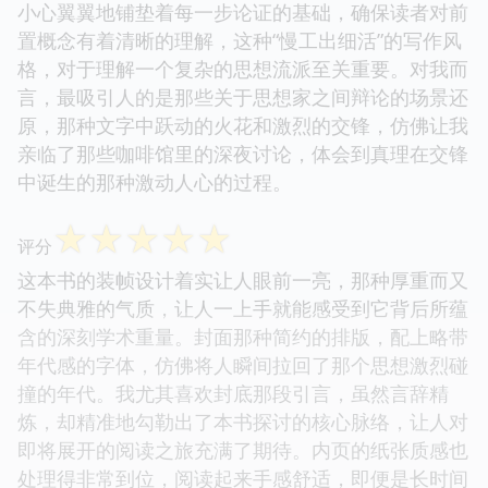
小心翼翼地铺垫着每一步论证的基础，确保读者对前
置概念有着清晰的理解，这种“慢工出细活”的写作风
格，对于理解一个复杂的思想流派至关重要。对我而
言，最吸引人的是那些关于思想家之间辩论的场景还
原，那种文字中跃动的火花和激烈的交锋，仿佛让我
亲临了那些咖啡馆里的深夜讨论，体会到真理在交锋
中诞生的那种激动人心的过程。
☆
☆
☆
☆
☆
评分
这本书的装帧设计着实让人眼前一亮，那种厚重而又
不失典雅的气质，让人一上手就能感受到它背后所蕴
含的深刻学术重量。封面那种简约的排版，配上略带
年代感的字体，仿佛将人瞬间拉回了那个思想激烈碰
撞的年代。我尤其喜欢封底那段引言，虽然言辞精
炼，却精准地勾勒出了本书探讨的核心脉络，让人对
即将展开的阅读之旅充满了期待。内页的纸张质感也
处理得非常到位，阅读起来手感舒适，即便是长时间