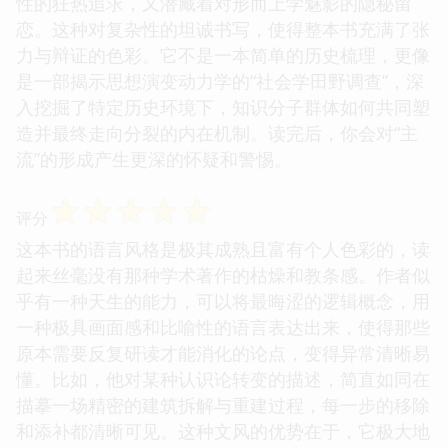
性的狂热追求，又潜藏着对形而上学魅影的隐秘留
恋。这种对复杂性的坦诚书写，使得整本书充满了张
力与辩证的色彩。它不是一本简单的历史梳理，更像
是一部揭示思想演变动力学的“社会学田野调查”，深
入挖掘了特定历史环境下，知识分子群体如何共同塑
造并最终走向分裂的内在机制。读完后，你会对“主
流”的形成产生更深的怀疑和警惕。
☆
☆
☆
☆
☆
评分
这本书的语言风格是极其成熟且富有个人色彩的，读
起来丝毫没有那种学术著作的枯燥和教条感。作者似
乎有一种天生的能力，可以将最晦涩的逻辑概念，用
一种极具画面感和比喻性的语言表达出来，使得那些
原本需要反复研读才能消化的论点，变得异常清晰易
懂。比如，他对某种认识论转变的描述，简直如同在
描摹一场精密的建筑拆解与重建过程，每一步的移除
和添补都清晰可见。这种文风的优势在于，它极大地