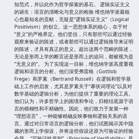
知范式，并以此作为哲学探索的基石。 逻辑实证主义
的诞生：语言的清晰化与意义的检验 维也纳学派最核
心也最知名的贡献，无疑是“逻辑实证主义”（Logical
Positivism）的创立。这一思想体系的核心，在于对
“意义”的严格界定。他们坚信，只有那些可以通过经验
观察来验证的陈述，或者那些可以通过逻辑推导来证明
的陈述，才具有真正的意义。超出这两个范畴的陈述，
无论是形而上学的断言还是形而上的追问，都被视为是
“无意义的”。 为了实现这一目标，维也纳学派高度重视
逻辑和语言的分析。他们深受弗雷格（Gottlob
Frege）和罗素（Bertrand Russell）在逻辑和哲学基
础上工作的启发，尤其是罗素关于“摹状词理论”以及对
数学基础的逻辑分析，为他们提供了重要的理论工具。
他们认为，许多哲学上的困境和争论，归根结底源于语
言的模糊性和不精确性。因此，他们致力于发展一种
“理想语言”，一种能够精确反映事物和逻辑关系的语
言。通过对日常语言的逻辑分析，他们试图揭示其中隐
藏的形而上学假设，并将这些假设还原为可验证的经验
命题。 “可验证性原则”（Principle of Verifiability）是