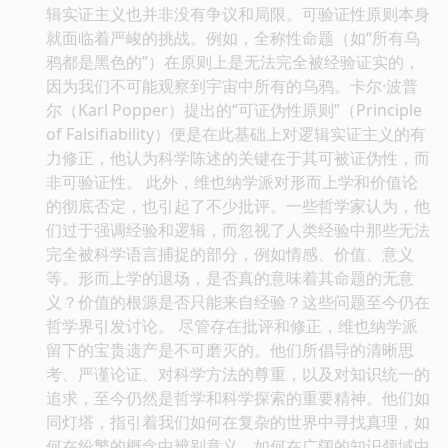
辑实证主义也并非没有争议和局限。可验证性原则本身
就面临着严峻的挑战。例如，全称性命题（如“所有乌
鸦都是黑色的”）在原则上是无法完全被经验证实的，
因为我们不可能观察到宇宙中所有的乌鸦。卡尔·波普
尔（Karl Popper）提出的“可证伪性原则”（Principle
of Falsifiability）便是在此基础上对逻辑实证主义的有
力修正，他认为科学陈述的关键在于其可被证伪性，而
非可验证性。 此外，维也纳学派对形而上学和价值论
的彻底否定，也引起了不少批评。一些哲学家认为，他
们过于强调经验和逻辑，而忽视了人类经验中那些无法
完全被科学语言捕捉的部分，例如情感、价值、意义
等。形而上学的退场，是否真的意味着其命题的无意
义？价值的根源是否只能来自经验？这些问题至今仍在
哲学界引发讨论。 尽管存在批评和修正，维也纳学派
留下的宝贵遗产是不可磨灭的。他们所倡导的清晰思
考、严谨论证、对科学方法的尊重，以及对知识统一的
追求，至今仍然是哲学和科学探索的重要精神。他们如
同灯塔，指引着我们如何在复杂的世界中寻找真理，如
何在纷繁的概念中辨别意义，如何在广阔的知识领域中