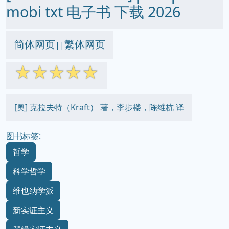
mobi txt 电子书 下载 2026
简体网页
繁体网页
||
☆
☆
☆
☆
☆
[奥] 克拉夫特（Kraft） 著，李步楼，陈维杭 译
图书标签:
哲学
科学哲学
维也纳学派
新实证主义