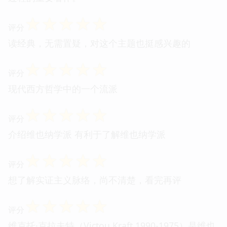
☆
☆
☆
☆
☆
评分
读经典，无需置疑，对这个主题也挺感兴趣的
☆
☆
☆
☆
☆
评分
现代西方哲学中的一个流派
☆
☆
☆
☆
☆
评分
介绍维也纳学派 有利于了解维也纳学派
☆
☆
☆
☆
☆
评分
想了解实证主义脉络，尚不清楚，看完再评
☆
☆
☆
☆
☆
评分
维克托·克拉夫特（Victou,Kraft,1990-1975）是维也