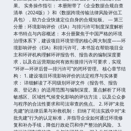
果。 实务操作指引： 本册附带了《企业数据合规自查
清单（2024版）》和《数据跨境传输法律风险评估工
具包》，助力企业快速定位自身的合规短板。 --- 第三
分册：环境影响评价（EIA）与排污许可制度深度解析
本书特点与内容概述： 本分册聚焦于中国严格的环境
治理体系下，建设项目环境管理的核心两大制度——环
境影响评价（EIA）和排污许可。本书旨在帮助项目业
主和环评机构理解环评报告书、报告表的编制深度要
求，以及在运营期如何有效衔接排污许可要求，实现
“环评—环评后督—排污许可”的闭环管理。 核心章节结
构： 1. 建设项目环境影响评价的法定程序与实体要
求： 详细解读了不同级别环评文件（报告书、报告
表、登记表）的适用范围与编制深度。重点解析了环境
敏感区、区域性气候变化影响的评估方法，以及公众参
与程序的合法性要求和司法审查的焦点。 2. 环评“未批
先建”的法律后果与补救机制： 归纳了司法实践中对“未
批先建”行为的认定标准，并指导企业如何通过环境修
复和补办手续，降低行政处罚和停产整治的风险。 3.