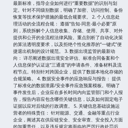
最新标准，指导企业如何进行“重要数据”的识别与划
定。针对不同级别数据，明确了加密、访问控制、备份
恢复等技术保护措施的最低合规要求。 2. 个人信息处
理活动的全流程合规： 遵循“告知-同意-最小必要”原
则，系统拆解个人信息收集、存储、使用、共享、对外
提供和公开的全流程法律风险。重点剖析了自动化决策
的算法透明度要求，以及拒绝个性化推荐的“一键式”便
捷退出机制的设计规范。 3. 数据出境监管的最新动
向： 详尽阐述数据出境安全评估、标准合同备案和个
人信息保护认证这“三通道”的申请条件、准备材料及流
程节点。特别针对跨国企业，提供了数据本地化存储的
合规策略。 4. 数据安全事件的应急响应与报告： 提供
了标准化的数据泄露/安全事件应急预案模板。明确了
事件发生后，企业应在多长时间内向监管部门和个人报
告，报告内容应包含哪些关键信息，以及如何固定电子
证据以应对后续的行政调查。 5. 关键信息基础设施运
营者的特殊责任： 针对能源、交通、金融等重点行业
企业，阐述其在供应链安全、安全审查、安全投入方面
的加重责任，以及违反规定将面临的严厉行政处罚后