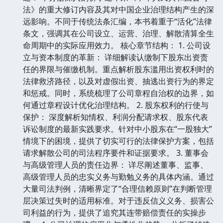
法》的重大修订内容及其对中国企业治理结构产生的深
远影响。不同于传统法条汇编，本书着重于“活化”法律
条文，强调其在公司设立、运营、治理、解散清算全生
命周期中的实际应用效力。 核心章节结构： 1. 公司设
立与资本制度的革新： 详细解读认缴制下股东出资责
任的界限与催缴机制。重点解析股东滥用出资权利时的
法律救济路径，以及对虚假出资、抽逃出资行为的界定
和惩戒。同时，系统梳理了公司章程自治权的边界，如
何通过章程设计优化治理结构。 2. 股东权利的行使与
保护： 深度解析知情权、利润分配请求权、股东代表
诉讼制度的最新实践要求。针对中小股东在“一股独大”
情境下的困境，提供了切实可行的法律保护方案，包括
请求解散公司的司法程序要件和证据要求。 3. 董事会
与高级管理人员的责任边界： 详尽阐述董事、监事、
高级管理人员的忠实义务与勤勉义务的具体内涵。通过
大量司法判例，清晰界定了“合理信赖原则”在判断管理
层决策过失时的适用标准。对于违反信义义务、损害公
司利益的行为，提供了追究其连带赔偿责任的实操步