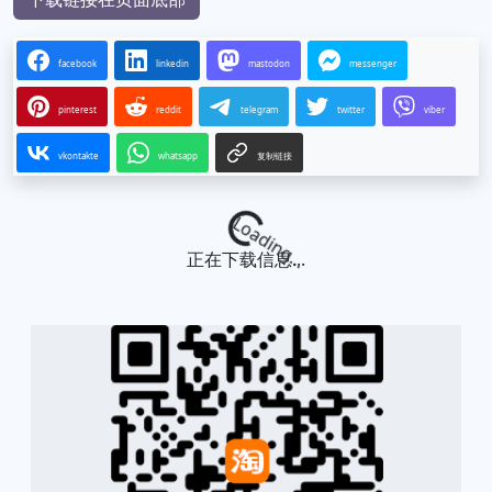
facebook
linkedin
mastodon
messenger
pinterest
reddit
telegram
twitter
viber
vkontakte
whatsapp
复制链接
Loading...
正在下载信息...