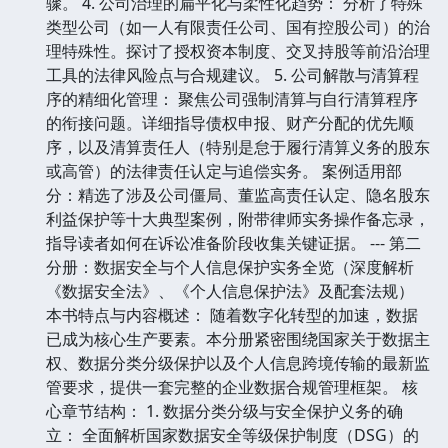
骤。 4. 公司治理的扁平化与柔性化趋势： 分析了特殊
类型公司（如一人有限责任公司、国有控股公司）的治
理特殊性。探讨了授权资本制度、交叉持股等前沿治理
工具的法律风险点与合规建议。 5. 公司解散与清算程
序的精细化管理： 聚焦公司强制清算与自行清算程序
的衔接问题。详细指导债权申报、财产分配的优先顺
序，以及清算责任人（特别是怠于履行清算义务的股东
或高管）的法律责任认定与追偿实务。 案例适用部
分：精选了涉及公司僵局、董监高责任认定、隐名股东
利益保护等十大典型案例，附带律师实务操作备忘录，
指导读者如何在诉讼准备阶段收集关键证据。 --- 第二
分册：数据安全与个人信息保护实务全览（深度解析
《数据安全法》、《个人信息保护法》及配套法规）
本书特点与内容概述： 随着数字化转型的加速，数据
已成为核心生产要素。本分册紧密围绕国家关于数据主
权、数据分类分级保护以及个人信息跨境传输的最新监
管要求，提供一套完整的企业数据合规管理框架。 核
心章节结构： 1. 数据分类分级与安全保护义务的确
立： 全面解析国家数据安全等级保护制度（DSG）的