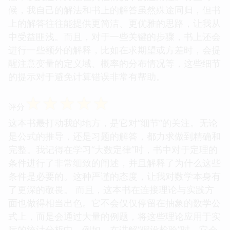
候，我自己的解法和书上的解答虽然殊途同归，但书
上的解答往往能提供更简洁、更优雅的思路，让我从
中受益匪浅。而且，对于一些关键的步骤，书上还会
进行一些额外的解释，比如在求期望或方差时，会提
醒注意变量的定义域、概率的分布情况等，这些细节
的提示对于避免计算错误非常有帮助。
☆
☆
☆
☆
☆
评分
这本书最打动我的地方，是它对“细节”的关注。无论
是公式的推导，还是习题的解答，都力求做到精确和
完整。我记得在学习“大数定律”时，书中对于定理的
条件进行了非常细致的阐述，并且解释了为什么这些
条件是必要的。这种严谨的态度，让我对数学本身有
了更深的敬畏。 而且，这本书在连接理论与实践方
面也做得相当出色。它不会仅仅停留在抽象的数学公
式上，而是会通过大量的例题，将这些理论应用于实
际的统计分析中。例如，在讲解“假设检验”时，它会