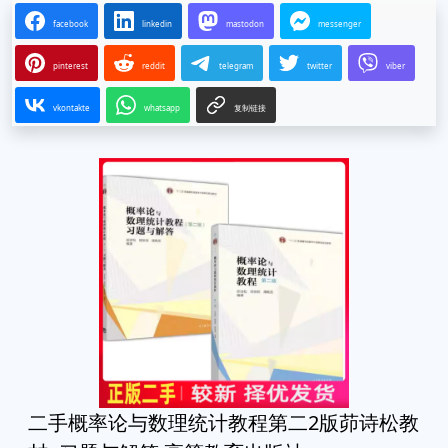
facebook
linkedin
mastodon
messenger
pinterest
reddit
telegram
twitter
viber
vkontakte
whatsapp
复制链接
二手概率论与数理统计教程第二2版茆诗松教