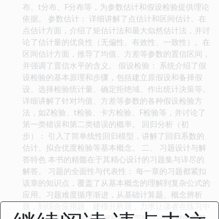
布、t分布、F分布等，为参数估计和假设检验提供理论
依据。 参数估计： 详细讲解了点估计和区间估计。在
点估计方面，介绍了矩估计法和最大似然估计法，并讨
论了估计量的优良性（无偏性、有效性、一致性）。在
区间估计方面，推导了均值、方差等参数的置信区间，
并强调了置信水平的含义。 假设检验： 系统介绍了假
设检验的基本原理和步骤，包括建立原假设和备择假
设、选择检验统计量、确定拒绝域、作出统计决策等。
详细讲解了针对均值、方差等参数的各种假设检验方
法，如Z检验、t检验、卡方检验、F检验等，并讨论了
第一类错误和第二类错误的概率。 回归分析（初
步）： 引入了简单线性回归模型，讲解了回归系数的
估计、拟合优度检验等基本概念。 二、 习题设计与解
答特色 本书的精髓在于其精心设计的习题集与详尽的
解答。 习题的全面性与代表性： 每一章的习题都紧扣
该章的知识点，覆盖了从基本概念的理解到复杂公式的
应用。习题难度循序渐进，从基础计算题、概念辨析
题，到综合应用题、建模分析题，力求让读者在练习中
逐步巩固和深化理解。 例题的示范性： 在教材的章节