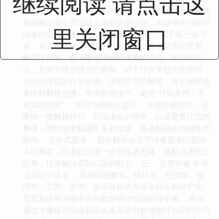
继续阅读 请点击这
讲解中，会穿插一些经典的例题，这些例题往往能够直
观地展示某个理论或方法的应用过程，为读者学习提供
里关闭窗口
清晰的思路。 解答的详尽性与规范性： 对于每一道习
题，本书都提供了详细的解答过程，而非简单的答案。
解答过程中，会清晰地说明所使用的公式、定理和方
法，并对关键步骤进行解释。对于计算量较大的题目，
会给出详细的计算步骤。这种详尽的解答，旨在帮助读
者理解解题思路，掌握解题技巧，避免“只知其然，不
知其所以然”。 技巧与易错点提示： 在部分解答中，会
穿插一些解题技巧、易混淆点的辨析，以及需要注意的
事项，帮助读者规避常见的错误，提高解题的准确性和
效率。 启发式思考： 部分解答会引导读者思考问题的
不同角度，或者提供进一步的拓展思路，鼓励读者独立
思考，培养解决实际问题的能力。 三、 适用对象 本书
适合以下读者： 高等院校数学、统计学、经济学、管
理学、工学、农学、医学等相关专业本科生和研究生。
需要系统学习概率论与数理统计知识的自学者。 希望
通过大量练习巩固和深化概率论与数理统计知识的学习