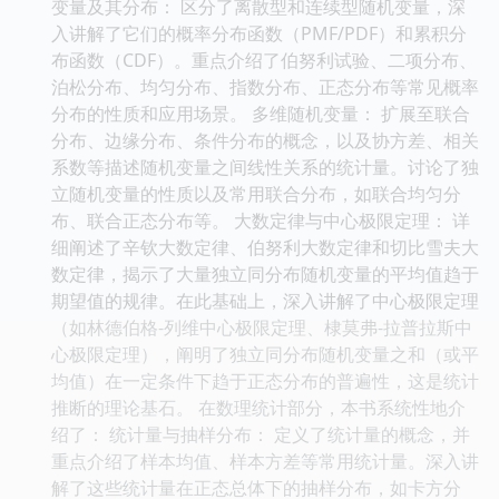
变量及其分布： 区分了离散型和连续型随机变量，深
入讲解了它们的概率分布函数（PMF/PDF）和累积分
布函数（CDF）。重点介绍了伯努利试验、二项分布、
泊松分布、均匀分布、指数分布、正态分布等常见概率
分布的性质和应用场景。 多维随机变量： 扩展至联合
分布、边缘分布、条件分布的概念，以及协方差、相关
系数等描述随机变量之间线性关系的统计量。讨论了独
立随机变量的性质以及常用联合分布，如联合均匀分
布、联合正态分布等。 大数定律与中心极限定理： 详
细阐述了辛钦大数定律、伯努利大数定律和切比雪夫大
数定律，揭示了大量独立同分布随机变量的平均值趋于
期望值的规律。在此基础上，深入讲解了中心极限定理
（如林德伯格-列维中心极限定理、棣莫弗-拉普拉斯中
心极限定理），阐明了独立同分布随机变量之和（或平
均值）在一定条件下趋于正态分布的普遍性，这是统计
推断的理论基石。 在数理统计部分，本书系统性地介
绍了： 统计量与抽样分布： 定义了统计量的概念，并
重点介绍了样本均值、样本方差等常用统计量。深入讲
解了这些统计量在正态总体下的抽样分布，如卡方分