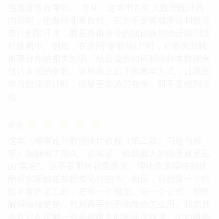
性质非常有帮助。 而且，这本书在引入数理统计的
内容时，也做得非常自然。它并不是将概率论和数理
统计割裂开来，而是将概率论的知识自然地迁移到统
计推断中。例如，在介绍“参数估计”时，它会先回顾
概率分布的相关知识，然后说明如何利用样本数据来
估计未知的参数。这种承上启下的教学方式，让我在
学习数理统计时，能够更加游刃有余，而不是感到茫
然。
☆
☆
☆
☆
☆
评分
这本《概率论与数理统计教程（第二版）习题与解
答》我翻阅了很久，说实话，给我最大的感受就是它
的“实在”。这不是那种花里胡哨、理论包装得特别炫
酷但实际解题却捉襟见肘的书。相反，它就像一个经
验丰富的老工匠，把每一个概念、每一个公式，都拆
解得清清楚楚，然后再手把手地教你怎么用。我尤其
喜欢它在讲解一些基础概念时的详尽程度，比如概率