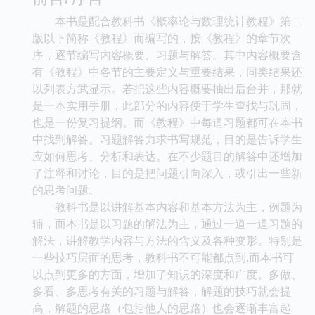
本书是配合教科书《概率论与数理统计教程》第二
版以下简称《教程》而编写的，按《教程》的章节次
序，逐节编写内容概要、习题与解答。其中内容概要含
有《教程》中各节的主要定义与重要结果，同类结果还
以列表方武显示。若把这些内容概要抽出后台并，那就
是一本实用手册，此部分的内容便于学生查找与巩固，
也是一份复习提纲。而《教程》中每道习题都可在本书
中找到解答。习题解答力求书写规范，目的是告诉学生
应如何思考、分析和表达。在不少题目的解答中还增加
了注释和讨论，目的是把问题引向深入，或引出一些新
的思考问题。
教科书是以讲解基本内容和基本方法为主，例题为
辅，而本书是以习题的解法为主，通过一道一道习题的
解法，讲解教学内容与方法的含义及各种变形。特别是
一些技巧层面的思考，教科书不可能都点到.而本书可
以点到更多的方面，增加了知识的深度和广度。多做、
多看、多思考有关的习题与解答，解题的技巧就会提
高，解题的思路（包括他人的思路）也会逐渐丰富起