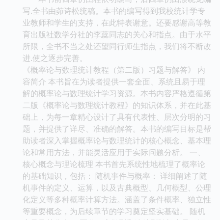
写.全书由茆诗松统稿。本书的编写得到我校统计学专
业教师和学生的支持，在此特表谢意。还要感谢高等教
育出版社数学分社的李蕊同志的关心和指点。由于水平
所限，全书不当之处还望同行师生指点，我们将不断改
进.使之逐步完善。
《概率论与数理统计教程（第二版）习题与解答》 内
容简介 本书旨在为读者提供一套全面、系统且易于理
解的概率论与数理统计学习资源。本书内容严格遵循第
二版《概率论与数理统计教程》的知识体系，并在此基
础上，为每一章精心设计了具有代表性、层次分明的习
题，并提供了详尽、准确的解答。本书的编写目标是帮
助读者深入掌握概率论与数理统计的核心概念、基本理
论和常用方法，并能灵活应用于实际问题分析。 一、
核心概念与理论梳理 本书首先系统性地梳理了概率论
的基础知识，包括： 随机事件与概率： 详细阐述了随
机事件的定义、运算，以及古典概型、几何概型、公理
化定义等多种概率计算方法。涵盖了条件概率、独立性
等重要概念，为后续章节的学习奠定坚实基础。 随机