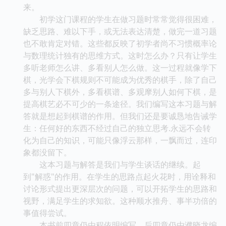
来。
初学这门课程的学生在做习题时常常觉得很困难，
缺乏思路、难以下手，或无法表达清楚，做完一道习题
也不敢肯定对错。这些都反映了初学者尚不习惯概率论
与数理统计独有的思维方式。这时怎么办？只有让学生
多听老师怎么讲、多看别人怎么做。这一过程就像学下
棋，光学会下棋规则不可能成为优秀的棋手，除了自己
多与别人下棋外，多看棋谱、多观摩别人如何下棋，是
提高棋艺必不可少的一条途径。我们编写这本习题与解
答就是想起到棋谱的作用。但我们还是要诚恳地告诫学
生：任何好的东西不经过自己的独立思考.永远不会转
化为自己的知识，可能只像浮云那样，一飘而过，连印
象都没留下。
这本习题与解答是我们与学生谈话的继续。起
到"解惑"的作用。在学生的思路点起火花时，用诠释和
讨论形式提出更深层次的问题，可以开拓学生的思路和
视野，满足学生的求知欲。这种顺水推舟、事半功倍的
事值得尝试。
本书前四章仍由程依明编写，后四章仍由濮晓龙编