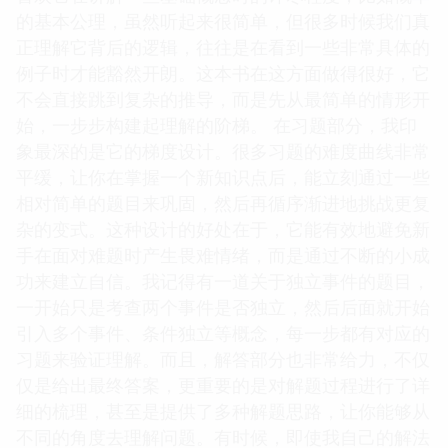
的基本公理，虽然听起来很简单，但很多时候我们真
正理解它背后的逻辑，往往是在看到一些非常具体的
例子时才能豁然开朗。这本书在这方面做得很好，它
不会直接跳到复杂的推导，而是先从最简单的情形开
始，一步步构建起理解的阶梯。 在习题部分，我印
象最深的是它的梯度设计。很多习题的难度曲线非常
平缓，让你在掌握一个新知识点后，能立刻通过一些
相对简单的题目来巩固，然后再循序渐进地挑战更复
杂的变式。这种设计的好处在于，它能有效地避免新
手在面对难题时产生畏难情绪，而是通过不断的小成
功来建立自信。我记得有一道关于独立事件的题目，
一开始只是考查两个事件是否独立，然后后面就开始
引入多个事件、条件独立等概念，每一步都有对应的
习题来验证理解。而且，解答部分也非常给力，不仅
仅是给出最终答案，更重要的是对解题过程进行了详
细的梳理，甚至是提供了多种解题思路，让你能够从
不同的角度去理解问题。有时候，即使我自己的解法