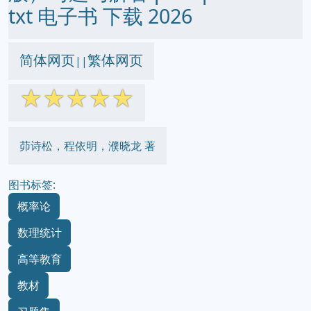
txt 电子书 下载 2026
简体网页
繁体网页
||
☆
☆
☆
☆
☆
茆诗松，程依明，濮晓龙 著
图书标签:
概率论
数理统计
高等教育
教材