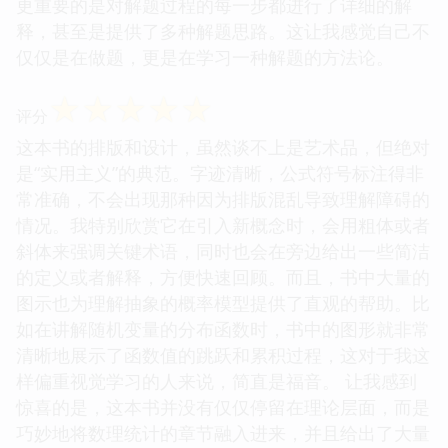
更重要的是对解题过程的每一步都进行了详细的解
释，甚至是提供了多种解题思路。这让我感觉自己不
仅仅是在做题，更是在学习一种解题的方法论。
☆
☆
☆
☆
☆
评分
这本书的排版和设计，虽然谈不上是艺术品，但绝对
是“实用主义”的典范。字迹清晰，公式符号标注得非
常准确，不会出现那种因为排版混乱导致理解障碍的
情况。我特别欣赏它在引入新概念时，会用粗体或者
斜体来强调关键术语，同时也会在旁边给出一些简洁
的定义或者解释，方便快速回顾。而且，书中大量的
图示也为理解抽象的概率模型提供了直观的帮助。比
如在讲解随机变量的分布函数时，书中的图形就非常
清晰地展示了函数值的跳跃和累积过程，这对于我这
样偏重视觉学习的人来说，简直是福音。 让我感到
惊喜的是，这本书并没有仅仅停留在理论层面，而是
巧妙地将数理统计的章节融入进来，并且给出了大量