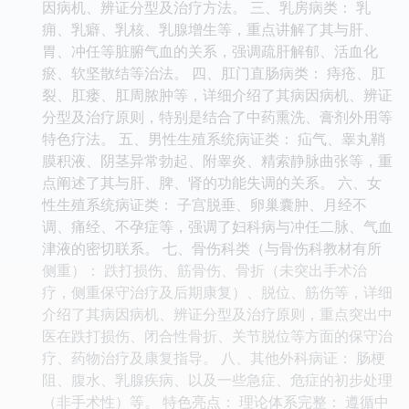
因病机、辨证分型及治疗方法。 三、乳房病类： 乳
痈、乳癖、乳核、乳腺增生等，重点讲解了其与肝、
胃、冲任等脏腑气血的关系，强调疏肝解郁、活血化
瘀、软坚散结等治法。 四、肛门直肠病类： 痔疮、肛
裂、肛瘘、肛周脓肿等，详细介绍了其病因病机、辨证
分型及治疗原则，特别是结合了中药熏洗、膏剂外用等
特色疗法。 五、男性生殖系统病证类： 疝气、睾丸鞘
膜积液、阴茎异常勃起、附睾炎、精索静脉曲张等，重
点阐述了其与肝、脾、肾的功能失调的关系。 六、女
性生殖系统病证类： 子宫脱垂、卵巢囊肿、月经不
调、痛经、不孕症等，强调了妇科病与冲任二脉、气血
津液的密切联系。 七、骨伤科类（与骨伤科教材有所
侧重）： 跌打损伤、筋骨伤、骨折（未突出手术治
疗，侧重保守治疗及后期康复）、脱位、筋伤等，详细
介绍了其病因病机、辨证分型及治疗原则，重点突出中
医在跌打损伤、闭合性骨折、关节脱位等方面的保守治
疗、药物治疗及康复指导。 八、其他外科病证： 肠梗
阻、腹水、乳腺疾病、以及一些急症、危症的初步处理
（非手术性）等。 特色亮点： 理论体系完整： 遵循中