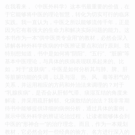
在我看来，《中医外科学》这本书最重要的价值，在
于它能够将中医的理论智慧，转化为切实可行的临床
实践。我一直认为，中医之所以能够流传千年，正是
因为它有着强大的生命力和解决实际问题的能力。这
本书作为一本“供中医类专业用”的教材，必然会深入
讲解各种外科学疾病的中医辨证要点和治疗原则。我
特别想知道，书中是如何将“阴阳”、“五行”、“脏腑”等
基本中医理论，与具体的疾病表现联系起来的。比
如，对于“皮肤病”，中医是如何分析其与肺、脾、肝
等脏腑功能的失调，以及与湿、热、风、毒等邪气的
关系，并运用相应的方药和外治法来调理的？对于
“乳腺疾病”，是否会从肝郁气滞、痰湿互结的角度来
解读，并采用疏肝解郁、化痰散结的治法？我非常期
待书中能够提供详细的病例分析，通过具体的案例，
展示中医外科学的辨证论治过程，让读者能够体会到
中医的“形神合一”的治疗理念。而且，作为一本规划
教材，它必然会对一些经典的验方、名方进行深入的