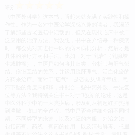
☆
☆
☆
☆
☆
评分
《中医外科学》这本书，听起来就充满了实践性和操
作性。作为一名对中医治学深感兴趣的读者，我渴望
了解那些古老医籍中记载的，但又在现代临床中被广
泛应用的治疗方法。我设想，书中在介绍每一种疾病
时，都会先对其进行中医的病因病机分析，然后才是
具体的治疗方药和手法。比如，对于“乳岩”（乳腺增
生或肿瘤），中医是如何将其归类，分析其与肝气郁
结、痰瘀互结的关系，并运用疏肝理气、活血化瘀的
方药来治疗。而对于“疝气”，是否会从脾肾亏虚、气
滞下坠的角度来解释，并配合一些中药外敷、手法复
位等方法？我特别关注书中对于“疮疡”的论述，这是
中医外科学中的一大类疾病，涉及到从初起红肿热痛
到溃脓、收口的全过程。书中是否会详细介绍不同时
期、不同类型的疮疡，以及对应的内服、外治之法，
包括药膏、药线、膏药的使用，以及清热解毒、托里
生肌等不同治法？这本书的“规划教材”性质，意味着