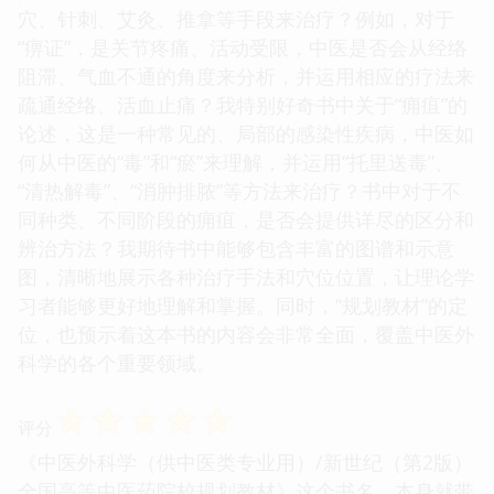
穴、针刺、艾灸、推拿等手段来治疗？例如，对于
“痹证”，是关节疼痛、活动受限，中医是否会从经络
阻滞、气血不通的角度来分析，并运用相应的疗法来
疏通经络、活血止痛？我特别好奇书中关于“痈疽”的
论述，这是一种常见的、局部的感染性疾病，中医如
何从中医的“毒”和“瘀”来理解，并运用“托里送毒”、
“清热解毒”、“消肿排脓”等方法来治疗？书中对于不
同种类、不同阶段的痈疽，是否会提供详尽的区分和
辨治方法？我期待书中能够包含丰富的图谱和示意
图，清晰地展示各种治疗手法和穴位位置，让理论学
习者能够更好地理解和掌握。同时，“规划教材”的定
位，也预示着这本书的内容会非常全面，覆盖中医外
科学的各个重要领域。
☆
☆
☆
☆
☆
评分
《中医外科学（供中医类专业用）/新世纪（第2版）
全国高等中医药院校规划教材》这个书名，本身就带