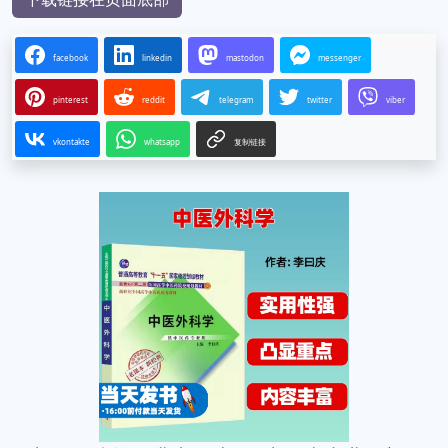
facebook
linkedin
mastodon
messenger
pinterest
reddit
telegram
twitter
viber
vkontakte
whatsapp
复制链接