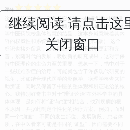
☆
☆
☆
☆
☆
评分
继续阅读 请点击这
这本书给我的第一印象是它作为一本“规划教材”所承
载的责任感。它不是一本随意的医书，而是经过了高
等中医药院校集体智慧的结晶，这本身就意味着其内
关闭窗口
容的权威性和系统性。我对“新世纪（第2版）”这个
标识也格外留意，它表明这本书在不断地更新和完
善，紧随时代的发展，吸收新的研究成果，这对于保
持中医理论的生命力至关重要。想象一下，书中对于
一些疑难杂症的治疗，可能就包含了许多现代研究的
视角，比如结合现代医学的影像学、病理学检查来辅
助辨证，同时又保留了中医的整体观和辨证论治的核
心。我特别好奇书中对于“辨证论治”在外科学中的具
体体现，是如何将“证”与“症”相结合，找到疾病的根
本原因，并据此制定个性化的治疗方案。例如，面对
同一个“痈疽”，不同的发生部位、发展阶段、患者体
质，在中医看来可能是不同的“证型”，因而需要不同