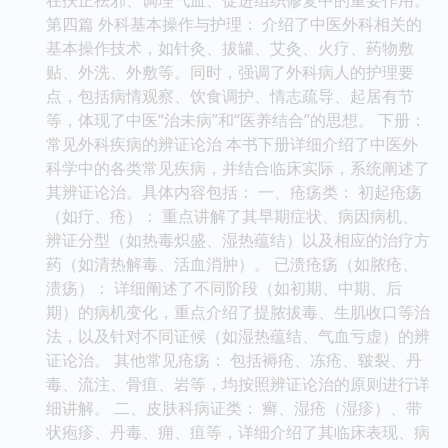
第四篇 外科基本操作与护理： 介绍了中医外科相关的
基本操作技术，如针灸、拔罐、艾灸、火疗、药物敷
贴、外洗、外敷等。同时，强调了外科病人的护理要
点，包括病情观察、饮食调护、情志疏导、起居有节
等，体现了中医“治未病”和“医养结合”的思想。 下册：
常见外科疾病的辨证论治 本书下册详细介绍了中医外
科学中的各类常见疾病，并结合临床实际，系统阐述了
其辨证论治。具体内容包括： 一、疮疡类： 初起疮疡
（如疔、疮）： 重点讲解了其早期症状、病因病机、
辨证分型（如热毒炽盛、湿热蕴结）以及相应的治疗方
药（如清热解毒、活血消肿）。 已溃疮疡（如脓疮、
溃疡）： 详细阐述了不同阶段（如初期、中期、后
期）的病机变化，重点介绍了提脓拔毒、生肌收口等治
法，以及针对不同证候（如湿热蕴结、气血亏虚）的辨
证论治。 其他常见疮疡： 包括褥疮、冻疮、皲裂、丹
毒、流注、骨疽、岩等，均按照辨证论治的原则进行详
细讲解。 二、皮肤科病证类： 癣、湿疮（湿疹）、带
状疱疹、丹毒、痈、疽等，详细介绍了其临床表现、病