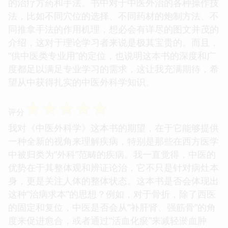
的治疗方药和手法。书中对于中医外治的各种操作技
法，比如不同穴位的选择、不同药材的炮制方法、不
同推拿手法的作用机理，想必会有详尽的图文并茂的
介绍，这对于理论学习者来说是极其宝贵的。而且，
“供中医类专业用”的定位，也说明这本书的深度和广
度都足以满足专业学习的需求，这让我充满期待，希
望从中获得扎实的中医外科学知识。
☆
☆
☆
☆
☆
评分
我对《中医外科学》这本书的期望，在于它能够提供
一种全新的视角来理解疾病，特别是那些在西方医学
中被归类为“外科”范畴的疾病。我一直觉得，中医的
优势在于其整体观和辨证论治，它不只是针对病灶本
身，更是关注人体的整体状态。这本书是否会体现出
这种“治病求本”的思想？例如，对于骨折，除了西医
的固定和复位，中医是否会从“补肝肾、强筋骨”的角
度来促进愈合，或者通过“活血化瘀”来减轻淤血肿