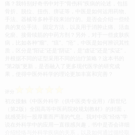
痛？我特别好奇书中对于“骨伤科”疾病的论述，包括
骨折、脱位、扭伤、痹证等，中医是如何运用药物、
手法、器械等多种手段来治疗的。是否会介绍一些经
典的复位手法、固定方法，以及用于消肿止痛、活血
化瘀、接骨续筋的中药方剂？另外，对于一些皮肤疾
病，比如各种“瘤”、“疽”、“疮”，中医是如何辨识其性
质，区分是“阳证”还是“阴证”，是“虚证”还是“实证”，
并根据不同的证型采用不同的治疗策略？这本书的
“第2版”更新，是否融入了更多现代医学的研究成
果，使得中医外科学的理论更加丰富和完善？
☆
☆
☆
☆
☆
评分
初次接触《中医外科学（供中医类专业用）/新世纪
（第2版）全国高等中医药院校规划教材》的封面，
就感受到一股厚重而严谨的气息。我对中医“经络”学
说在外科学中的应用一直很感兴趣，书中是否会详细
介绍经络与外科学疾病的关系，以及如何通过循经取