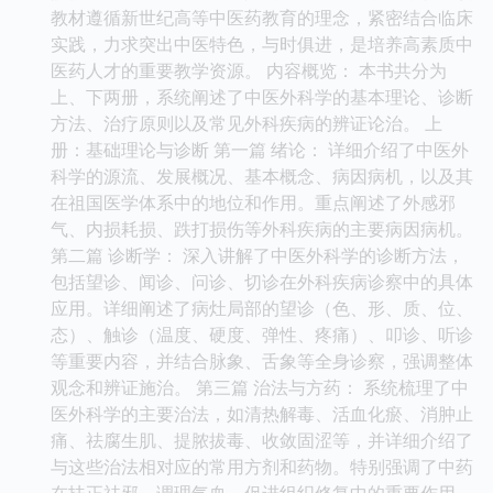
教材遵循新世纪高等中医药教育的理念，紧密结合临床
实践，力求突出中医特色，与时俱进，是培养高素质中
医药人才的重要教学资源。 内容概览： 本书共分为
上、下两册，系统阐述了中医外科学的基本理论、诊断
方法、治疗原则以及常见外科疾病的辨证论治。 上
册：基础理论与诊断 第一篇 绪论： 详细介绍了中医外
科学的源流、发展概况、基本概念、病因病机，以及其
在祖国医学体系中的地位和作用。重点阐述了外感邪
气、内损耗损、跌打损伤等外科疾病的主要病因病机。
第二篇 诊断学： 深入讲解了中医外科学的诊断方法，
包括望诊、闻诊、问诊、切诊在外科疾病诊察中的具体
应用。详细阐述了病灶局部的望诊（色、形、质、位、
态）、触诊（温度、硬度、弹性、疼痛）、叩诊、听诊
等重要内容，并结合脉象、舌象等全身诊察，强调整体
观念和辨证施治。 第三篇 治法与方药： 系统梳理了中
医外科学的主要治法，如清热解毒、活血化瘀、消肿止
痛、祛腐生肌、提脓拔毒、收敛固涩等，并详细介绍了
与这些治法相对应的常用方剂和药物。特别强调了中药
在扶正祛邪、调理气血、促进组织修复中的重要作用。