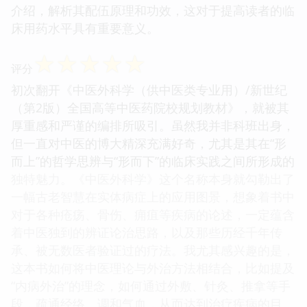
介绍，解析其配伍原理和功效，这对于提高读者的临
床用药水平具有重要意义。
☆
☆
☆
☆
☆
评分
初次翻开《中医外科学（供中医类专业用）/新世纪
（第2版）全国高等中医药院校规划教材》，就被其
厚重感和严谨的编排所吸引。虽然我并非科班出身，
但一直对中医的博大精深充满好奇，尤其是其在“形
而上”的哲学思辨与“形而下”的临床实践之间所形成的
独特魅力。《中医外科学》这个名称本身就勾勒出了
一幅古老智慧在实体病症上的应用图景，想象着书中
对于各种疮疡、骨伤、痈疽等疾病的论述，一定蕴含
着中医独到的辨证论治思路，以及那些历经千年传
承、被无数医者验证过的疗法。我尤其感兴趣的是，
这本书如何将中医理论与外治方法相结合，比如提及
“内病外治”的理念，如何通过外敷、针灸、推拿等手
段，疏通经络、调和气血，从而达到治疗疾病的目