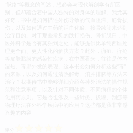
“脉络”等概念的阐述，想必会与现代解剖学有所区
别，但却蕴含着中国人独特的对身体的理解。我尤其
好奇，书中是如何描述外伤导致的气血阻滞、筋骨损
伤，以及如何通过中药的活血化瘀、接骨续筋来达到
治疗目的。对于那些常见的跌打损伤、骨折脱臼，中
医外科学是否有其独到之处，能够提供比单纯西医处
理更全面、更人性化的解决方案？此外，痈疽、疔疮
等皮肤黏膜的感染性疾病，在中医看来，往往是体内
湿热、毒邪外发的表现。这本书会如何分析这些“毒”
的来源，以及如何通过清热解毒、消肿排脓等方法来
治疗？我期待书中能够详细介绍各种外治法的操作规
范和注意事项，以及针对不同体质、不同病程的个体
化用药原则。它是否也涉及一些针灸、拔罐、刮痧等
物理疗法在外科学疾病中的应用？这些都是我非常感
兴趣的内容。
☆
☆
☆
☆
☆
评分