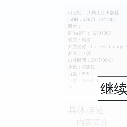
出版社： 人民卫生出版社
ISBN：9787117241861
版次：1
商品编码：12101905
包装：精装
外文名称：Core Radiology: A V
开本：16开
出版时间：2017-06-01
用纸：胶版纸
页数：995
字数：2883000
继续
正
具体描述
内容简介