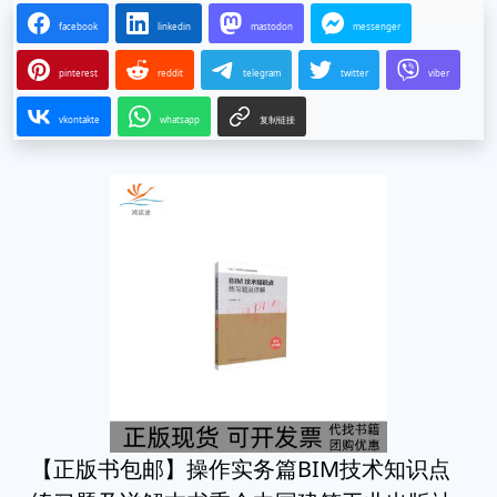
facebook
linkedin
mastodon
messenger
pinterest
reddit
telegram
twitter
viber
vkontakte
whatsapp
复制链接
【正版书包邮】操作实务篇BIM技术知识点