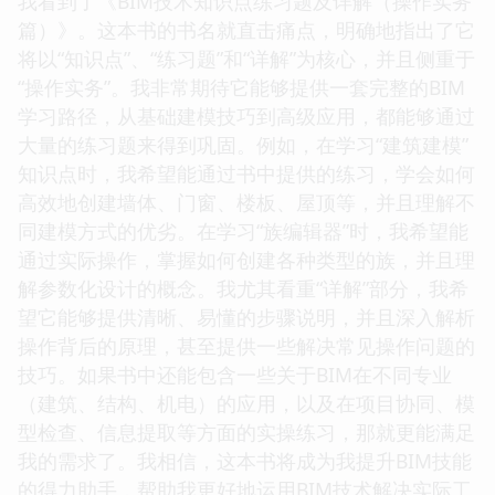
我看到了《BIM技术知识点练习题及详解（操作实务
篇）》。这本书的书名就直击痛点，明确地指出了它
将以“知识点”、“练习题”和“详解”为核心，并且侧重于
“操作实务”。我非常期待它能够提供一套完整的BIM
学习路径，从基础建模技巧到高级应用，都能够通过
大量的练习题来得到巩固。例如，在学习“建筑建模”
知识点时，我希望能通过书中提供的练习，学会如何
高效地创建墙体、门窗、楼板、屋顶等，并且理解不
同建模方式的优劣。在学习“族编辑器”时，我希望能
通过实际操作，掌握如何创建各种类型的族，并且理
解参数化设计的概念。我尤其看重“详解”部分，我希
望它能够提供清晰、易懂的步骤说明，并且深入解析
操作背后的原理，甚至提供一些解决常见操作问题的
技巧。如果书中还能包含一些关于BIM在不同专业
（建筑、结构、机电）的应用，以及在项目协同、模
型检查、信息提取等方面的实操练习，那就更能满足
我的需求了。我相信，这本书将成为我提升BIM技能
的得力助手，帮助我更好地运用BIM技术解决实际工