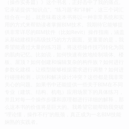
（操作实务篇）》这个书名，正好击中了我的痛点。
它承诺提供“知识点”、“练习题”和“详解”，这三个词汇
组合在一起，就意味着这本书将以一种非常系统和实
用的方式来帮助读者掌握BIM技术。我期待它能够提
供非常详尽的BIM软件（比如Revit）操作指南，涵盖
从基础建模到高级技巧的方方面面。更重要的是，我
希望能通过大量的练习题，将这些操作技巧转化为我
的肌肉记忆。比如说，如何快速有效地绘制墙体、楼
板、屋顶？如何创建和编辑复杂的构件族？如何进行
参数化建模，让模型能够根据需求进行调整？如何进
行碰撞检测，识别和解决设计冲突？这些都是我非常
关心的问题。如果书中还能提供一些关于BIM在不同
专业（建筑、结构、机电）应用场景下的具体练习，
并且对每一个操作步骤和原理都进行详细的解释，那
么这本书的价值将是巨大的。我希望它能帮助我突破
“理论懂，操作不行”的瓶颈，真正成为一名BIM技能
娴熟的实践者。