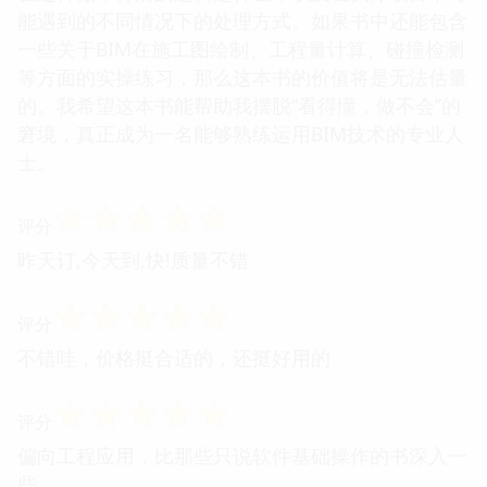
能遇到的不同情况下的处理方式。如果书中还能包含
一些关于BIM在施工图绘制、工程量计算、碰撞检测
等方面的实操练习，那么这本书的价值将是无法估量
的。我希望这本书能帮助我摆脱“看得懂，做不会”的
窘境，真正成为一名能够熟练运用BIM技术的专业人
士。
☆
☆
☆
☆
☆
评分
昨天订,今天到,快!质量不错
☆
☆
☆
☆
☆
评分
不错哇，价格挺合适的，还挺好用的
☆
☆
☆
☆
☆
评分
偏向工程应用，比那些只说软件基础操作的书深入一
些。