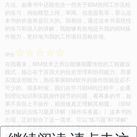
方法。如果书中还能包含一些关于BIM协同工作流程
的练习，例如模型上传、审阅、信息提取等，那么这
本书的价值将是巨大的。我相信，通过这本书系统性
的练习和深入的讲解，我能够有效地提升我的BIM操
作能力，更好地为我的工作项目贡献价值。
☆
☆
☆
☆
☆
评分
在我看来，BIM技术之所以能够颠覆传统的工程建设
模式，核心在于其强大的信息管理和协同能力。而要
实现这些能力，熟练掌握BIM软件的操作技能是必不
可少的。很多时候，我们在学习BIM的过程中，会遇
到理论知识和实践操作脱节的问题，看再多的书，如
果不亲自上手操作，就很难真正理解其精髓。《BIM
技术知识点练习题及详解（操作实务篇）》这本书的
出现，正好契合了这一需求。它以“练习题”和“详解”
的方式，将抽象的BIM知识点落地到具体的软件操作
中。我期待书中能够提供一系列精心设计的练习题，