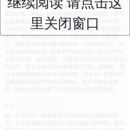
继续阅读 请点击这
覆盖BIM在建筑、结构、MEP等各个专业领域的常见
操作任务。例如，如何快速搭建建筑主体模型？如何
里关闭窗口
创建参数化构件，实现模型的灵活修改？如何利用
Revit进行工程量统计和明细表生成？如何进行碰撞
检测，发现和解决设计冲突？我尤其看重“详解”部
分，我希望它能够清晰地解释每一步操作的意义，以
及背后的BIM原理。如果书中还能提供一些关于BIM
在项目管理、施工模拟、运维管理等方面的应用案例
和练习，那么这本书的价值将是巨大的。我相信，通
过大量的实操练习和深入的讲解，这本书一定能帮助
我解决BIM操作中的难点和痛点，提升我的专业技
能，更好地应对未来工作中BIM技术的应用挑战。
☆
☆
☆
☆
☆
评分
我一直在寻找一本能够真正帮助我深入理解BIM技
术，并且能够指导我进行大量实操练习的书籍，直到