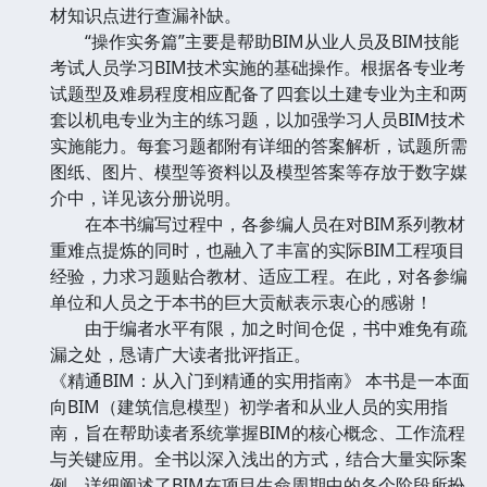
材知识点进行查漏补缺。
“操作实务篇”主要是帮助BIM从业人员及BIM技能
考试人员学习BIM技术实施的基础操作。根据各专业考
试题型及难易程度相应配备了四套以土建专业为主和两
套以机电专业为主的练习题，以加强学习人员BIM技术
实施能力。每套习题都附有详细的答案解析，试题所需
图纸、图片、模型等资料以及模型答案等存放于数字媒
介中，详见该分册说明。
在本书编写过程中，各参编人员在对BIM系列教材
重难点提炼的同时，也融入了丰富的实际BIM工程项目
经验，力求习题贴合教材、适应工程。在此，对各参编
单位和人员之于本书的巨大贡献表示衷心的感谢！
由于编者水平有限，加之时间仓促，书中难免有疏
漏之处，恳请广大读者批评指正。
《精通BIM：从入门到精通的实用指南》 本书是一本面
向BIM（建筑信息模型）初学者和从业人员的实用指
南，旨在帮助读者系统掌握BIM的核心概念、工作流程
与关键应用。全书以深入浅出的方式，结合大量实际案
例，详细阐述了BIM在项目生命周期中的各个阶段所扮