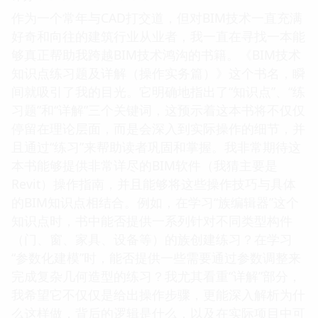
作为一个常年与CAD打交道，但对BIM技术一直充满
好奇和向往的建筑行业从业者，我一直在寻找一本能
够真正帮助我跨越BIM技术鸿沟的书籍。《BIM技术
知识点练习题及详解（操作实务篇）》这个书名，瞬
间就吸引了我的目光。它明确地指出了“知识点”、“练
习题”和“详解”三个关键词，这预示着这本书将不仅仅
停留在理论层面，而是会深入到实际操作的细节，并
且通过“练习”来帮助读者巩固和掌握。我非常期待这
本书能够提供非常详尽的BIM软件（我猜主要是
Revit）操作指南，并且能够将这些操作技巧与具体
的BIM知识点相结合。例如，在学习“族编辑器”这个
知识点时，书中能否提供一系列针对不同类型构件
（门、窗、家具、设备等）的族创建练习？在学习
“参数化建模”时，能否提供一些需要通过参数调整来
完成复杂几何造型的练习？我尤其看重“详解”部分，
我希望它不仅仅是给出操作步骤，更能深入解析为什
么这样做，背后的逻辑是什么，以及在实际项目中可