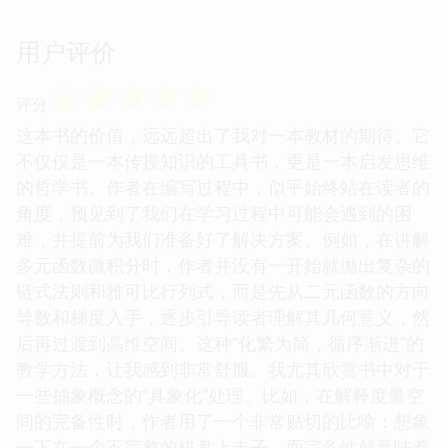
用户评价
☆
☆
☆
☆
☆
评分
这本书的价值，远远超出了我对一本教材的期待。它
不仅仅是一本传授知识的工具书，更是一本启发思维
的哲学书。作者在编写过程中，似乎始终站在读者的
角度，预见到了我们在学习过程中可能会遇到的困
难，并提前为我们准备好了解决方案。例如，在讲解
多元函数微积分时，作者并没有一开始就抛出复杂的
链式法则和雅可比行列式，而是先从二元函数的方向
导数和梯度入手，逐步引导读者理解其几何意义，然
后再过渡到高维空间。这种“化繁为简，循序渐进”的
教学方法，让我感到非常舒服。我尤其欣赏书中对于
一些抽象概念的“具象化”处理。比如，在解释度量空
间的完备性时，作者用了一个非常贴切的比喻：想象
一下在一个不完整的棋盘上走子，而完备性就意味着