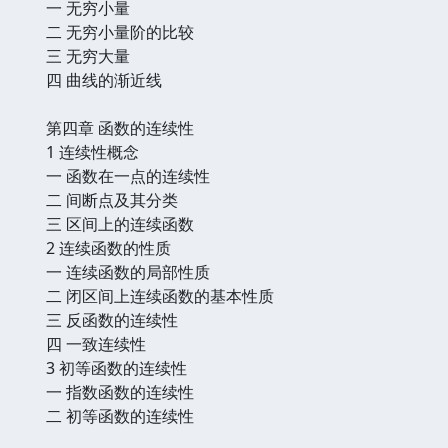
一 无穷小量
二 无穷小量阶的比较
三 无穷大量
四 曲线的渐近线
第四章 函数的连续性
1 连续性概念
一 函数在一点的连续性
二 间断点及其分类
三 区间上的连续函数
2 连续函数的性质
一 连续函数的局部性质
二 闭区间上连续函数的基本性质
三 反函数的连续性
四 一致连续性
3 初等函数的连续性
一 指数函数的连续性
二 初等函数的连续性