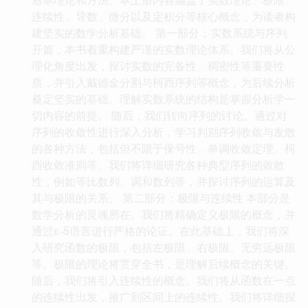
连续性、导数、微分以及定积分等核心概念，为读者构
建坚实的数学分析基础。 第一部分：实数系统与序列
开篇，本书着重构建严谨的实数理论体系。我们将从公
理化角度出发，探讨实数的完备性、稠密性等重要性
质，并引入戴德金分割与柯西序列等概念，为后续分析
奠定坚实的基础。理解实数系统的结构是掌握分析学一
切内容的前提。 随后，我们转向序列的讨论。通过对
序列的收敛性进行深入分析，学习判别序列收敛与发散
的各种方法，包括但不限于保号性、单调收敛定理、柯
西收敛准则等。我们将详细研究各种典型序列的敛散
性，例如等比数列、调和数列等，并探讨序列的运算及
其与极限的关系。 第二部分：极限与连续性 本部分是
数学分析的灵魂所在。我们将精确定义极限的概念，并
通过ε-δ语言进行严格的论证。在此基础上，我们将深
入研究函数的极限，包括左极限、右极限、无穷远极限
等。极限的理论将贯穿全书，是理解后续概念的关键。
随后，我们将引入连续性的概念。我们将从函数在一点
的连续性出发，推广到区间上的连续性。我们将详细探