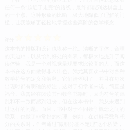
任何一条“趋近于走完”的路线，最终都能到达棋盘上
的一个点。这种形象的比喻，极大地降低了理解的门
槛，让我能够更轻松地掌握这些高阶的数学概念。
☆
☆
☆
☆
☆
评分
这本书的排版和设计也堪称一绝。清晰的字体，合理
的页边距，以及恰到好处的图表，都极大地提升了阅
读体验。我是一个对视觉呈现要求比较高的人，而这
本书在这方面做得非常出色。我尤其喜欢书中对各种
数学符号的定义和解释。它们清晰明了，并且在每次
出现时都有明确的标注，这对于初学者来说，简直是
福音。我曾经在阅读其他数学书籍时，因为符号的混
乱和不一致而感到沮丧，但在这本书中，我从未遇到
过这样的问题。而且，书中对于不同数学概念之间的
联系，也做了非常好的梳理。例如，在讲解导数和积
分的关系时，作者通过“微积分基本定理”这个桥梁，