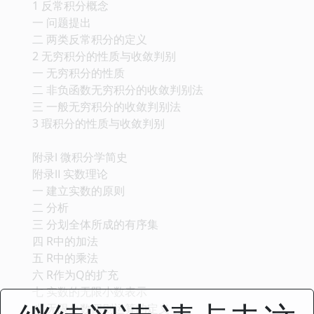
1 反常积分概念
一 问题提出
二 两类反常积分的定义
2 无穷积分的性质与收敛判别
一 无穷积分的性质
二 非负函数无穷积分的收敛判别法
三 一般无穷积分的收敛判别法
3 瑕积分的性质与收敛判别
附录Ⅰ 微积分学简史
附录Ⅱ 实数理论
一 建立实数的原则
二 分析
三 分划全体所成的有序集
四 R中的加法
五 R中的乘法
六 R作为Q的扩充
七 实数的无限小数表示
八 无限小数四则运算的定义