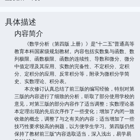
具体描述
内容简介
《数学分析（第四版 上册）》是“十二五”普通高等
教育本科国家级规划教材。内容包括实数集与函数、数
列极限、函数极限、函数的连续性、导数和微分、微分
中值定理及其应用、实数的完备性、不定积分、定积
分、定积分的应用、反常积分等，附录为微积分学简
史、实数理论、积分表。
本次修订认真总结了前三版的编写经验，特别对第
三版的内容进行了细致的分析，听取了部分使用学校的
意见，对第三版的部分内容作了适当调整；实数理论基
本定理出现的先后次序作了一些变化；增加了内闭一致
收敛的概念，调整了与之有关的内容；适当增加了一些
技巧性要求较高的例题，以方便学生学习。第四版仍然
保持了教材前三版“内容选取适当，深入浅出，易学易