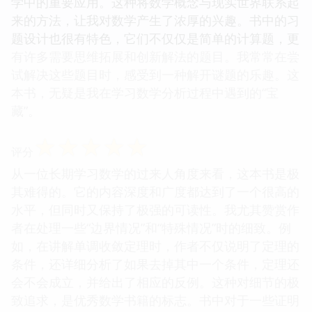
学中的重要应用。这种将数学概念与现实世界联系起
来的方法，让我对数学产生了浓厚的兴趣。书中的习
题设计也很有特色，它们不仅仅是简单的计算题，更
有许多需要思维拓展和创新解法的题目。我常常在尝
试解决这些题目时，感受到一种解开谜题的乐趣。这
本书，无疑是我在学习数学分析过程中遇到的“宝
藏”。
☆
☆
☆
☆
☆
评分
从一位长期学习数学的过来人角度来看，这本书是极
其难得的。它的内容深度和广度都达到了一个很高的
水平，但同时又保持了极强的可读性。我尤其赞赏作
者在处理一些“边界情况”和“特殊情况”时的细致。例
如，在讲解单调收敛定理时，作者不仅说明了定理的
条件，还详细分析了如果去掉其中一个条件，定理还
会不会成立，并给出了相应的反例。这种对细节的极
致追求，是优秀数学书籍的标志。书中对于一些证明