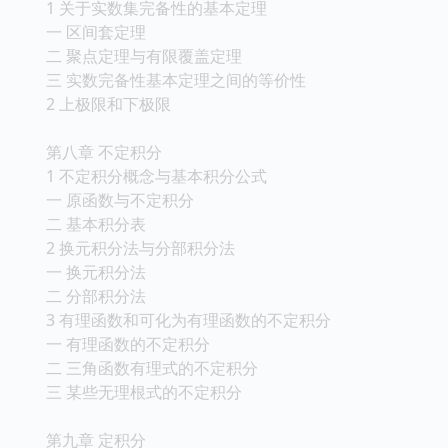
1 关于实数集完备性的基本定理
一 区间套定理
二 聚点定理与有限覆盖定理
三 实数完备性基本定理之间的等价性
2 上极限和下极限
第八章 不定积分
1 不定积分概念与基本积分公式
一 原函数与不定积分
二 基本积分表
2 换元积分法与分部积分法
一 换元积分法
二 分部积分法
3 有理函数和可化为有理函数的不定积分
一 有理函数的不定积分
二 三角函数有理式的不定积分
三 某些无理根式的不定积分
第九章 定积分