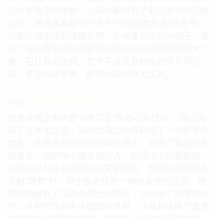
这种多角度的理解，让我对极限有了前所未有的清晰
认识。我尤其喜欢书中关于“连续函数性质”的章节，
比如介值定理和最值定理。作者通过生动的例子，展
示了这些看似抽象的定理在解决实际问题时的强大力
量。它让我意识到，数学不仅仅是枯燥的符号和公
式，更是描述世界、解决问题的强大工具。
☆
☆
☆
☆
☆
评分
如果说我之前的数学学习是“摸着石头过河”，那么阅
读了这本书之后，我感觉自己仿佛获得了一张精准的
地图。作者在知识的组织和呈现上，展现了极高的专
业素养。他对每个概念的引入，都经过了深思熟虑，
并且总是与之前的知识点紧密相连。我尤其喜欢他在
讲解“级数”时，对于收敛性和一致收敛性的区分。他
详细地解释了这两个概念的异同，并给出了清晰的证
明。这种严谨而不失细致的讲解，让我对这两个重要