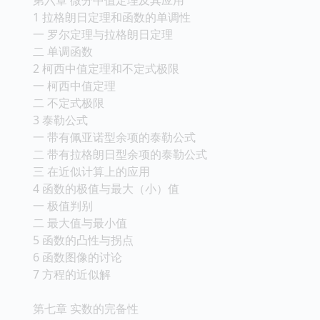
1 拉格朗日定理和函数的单调性
一 罗尔定理与拉格朗日定理
二 单调函数
2 柯西中值定理和不定式极限
一 柯西中值定理
二 不定式极限
3 泰勒公式
一 带有佩亚诺型余项的泰勒公式
二 带有拉格朗日型余项的泰勒公式
三 在近似计算上的应用
4 函数的极值与最大（小）值
一 极值判别
二 最大值与最小值
5 函数的凸性与拐点
6 函数图像的讨论
7 方程的近似解
第七章 实数的完备性