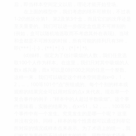
后，即当样本空间定义以后，理论才能开始登场。
在上面的模型中，我们考虑的球不可辨别，不过表
1-2仍然区分第1、第2及第3个盒，而且它们的次序还是
至关重要的。我们可以进一步假定盒也是不可辨别的
(例如，盒可以随机地选取而不考虑其外在表现)。当球
和盒都是不可辨别的时候，所有可能的排列只有3种，
即{***│-│-}，{**│*│-}，{*│*│*}。
(d)抽样。假定为了估计吸烟的人数，我们任意选
取100个人作为样本。在这里，我们只对其中吸烟的人
数x 感兴趣，而x 可以是0到100之间的任意一个整数。
这样一来，我们可以确定这个样本空间是由x=0，1，
2，…，100等101个“点”所组成的。每个个别的样本或
观察的结果完全可以用对应的点x 来代表。现在举一个
复合事件的例子：“样本中的人超过半数吸烟”。这个事
件意味着，实验的结果为，在x=51，52，…，100等50
个事件中有一个发生。究竟发生的是哪一个呢？ 这里
并没有交待。同样，样本的每个性质都可以通过列举它
所对应的情况或样本点来表示。为了术语上的统一，我
们称其为事件而不说成样本的性质。用数学的术语来