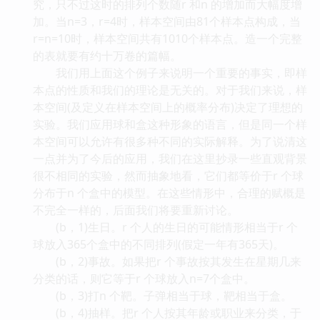
究，只不过这时的排列个数随r 和n 的增加而大幅度增
加。当n=3，r=4时，样本空间由81个样本点构成，当
r=n=10时，样本空间共有1010个样本点。造一个完整
的表就要有约十万卷的篇幅。
我们用上面这个例子来说明一个重要的事实，即样
本点的性质和我们的理论是无关的。对于我们来说，样
本空间(及定义在样本空间上的概率分布)决定了理想的
实验。我们应用球和盒这种形象的语言，但是同一个样
本空间可以允许有很多种不同的实际解释。为了说清这
一点并为了今后的应用，我们在这里抄录一些直观背景
很不相同的实验，然而抽象地看，它们都等价于r 个球
分布于n 个盒中的模型。在这些情形中，合理的赋概是
不完全一样的，后面我们将要重新讨论。
(b，1)生日。r 个人的生日的可能情形相当于r 个
球放入365个盒中的不同排列(假定一年有365天)。
(b，2)事故。如果把r 个事故按其发生在星期几来
分类的话，则它等于r 个球放入n=7个盒中。
(b，3)打n 个靶。子弹相当于球，靶相当于盒。
(b，4)抽样。把r 个人按其年龄或职业来分类，于