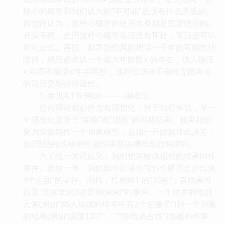
样小的概率和我们认为的“不可能”是没有什么矛盾的。
你也许认为，这种小概率的使用本身就是荒谬绝伦的。
其实不然，使用这种小概率非但没有坏处，而且还可以
简化公式。再说，如果我们真的把活一千年的可能性排
除掉，就势必承认一个最大年龄限x 的存在，说人能活
x 年而不能活x 年零两秒，这种说法决不会比无限寿命
的说法更能讲得通些。
1. 参见4.1节例(b)———编者注
任何理论都必然含有理想化，对于我们来说，第一
个理想化是关于“实验”或“观察”的可能结果。如果我们
要为实验制作一个抽象模型，必须一开始就作出决定：
这(理想的)实验的可能结果是由哪些东西构成的。
为了统一术语起见，我们把实验或观察的结果叫作
事件。这样一来，我们就可以谈论“扔5个硬币至少出现
3个正面”的事件。同样，打桥牌1 的“实验”，其结果可
以是“北家拿到2张爱司(ace)”的事件。一个样本的组成
元素(例如“85人组成的样本中有2个左撇子”)和一个测量
的结果(例如“温度120°”， “7部电话占线”)也都叫作事