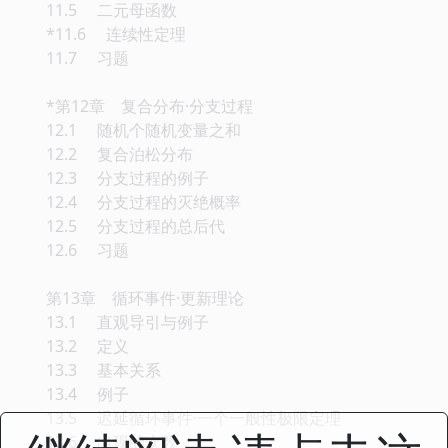
11.5 二元母函数
*11.6 连续性定理
11.7 习题
*第12章 复合分布·分支过程
12.1 随机个随机变量之和
12.2 复合泊松分布
12.3 分支过程的例子
12.4 分支过程的灭绝概率
12.5 分支过程的总后代
12.6 习题
第13章 循环事件·更新理论
13.1 直观导引与例子
13.2 定义
13.3 基本关系
13.4 例子
13.5 迟延循环事件·一个一般性极限定理
13.6 出现的次数