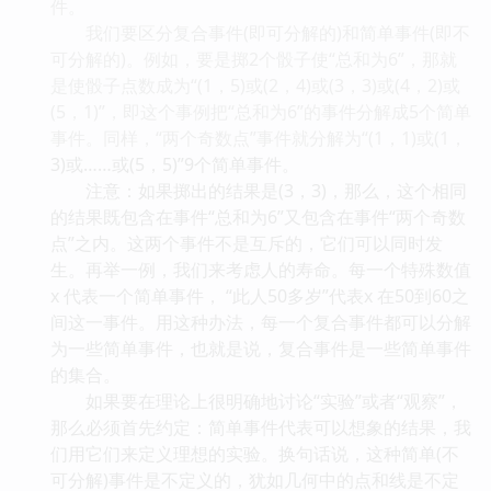
件。
我们要区分复合事件(即可分解的)和简单事件(即不
可分解的)。例如，要是掷2个骰子使“总和为6”，那就
是使骰子点数成为“(1，5)或(2，4)或(3，3)或(4，2)或
(5，1)”，即这个事例把“总和为6”的事件分解成5个简单
事件。同样，“两个奇数点”事件就分解为“(1，1)或(1，
3)或……或(5，5)”9个简单事件。
注意：如果掷出的结果是(3，3)，那么，这个相同
的结果既包含在事件“总和为6”又包含在事件“两个奇数
点”之内。这两个事件不是互斥的，它们可以同时发
生。再举一例，我们来考虑人的寿命。每一个特殊数值
x 代表一个简单事件， “此人50多岁”代表x 在50到60之
间这一事件。用这种办法，每一个复合事件都可以分解
为一些简单事件，也就是说，复合事件是一些简单事件
的集合。
如果要在理论上很明确地讨论“实验”或者“观察”，
那么必须首先约定：简单事件代表可以想象的结果，我
们用它们来定义理想的实验。换句话说，这种简单(不
可分解)事件是不定义的，犹如几何中的点和线是不定