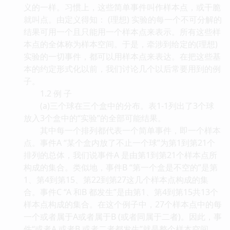
义的一样。习惯上，这些简单事件叫作样本点，或干脆
就叫点。由定义得知： (理想) 实验的每一个不可分解的
结果可用一个且只能用一个样本点来表示。所有这些样
本点的全体称为样本空间。于是，牵涉到给定的(理想)
实验的一切事件，都可以用样本点来表达。在把这些基
本的约定形式化以前，我们讨论几个以后常要用到的例
子。
1.2 例 子
(a)三个球在三个盒中的分布。表1-1列出了3个球
放入3个盒中的“实验”的全部可能结果。
其中每一个排列都代表一个简单事件，即一个样本
点。事件A “某个盒内放了不止一个球”为第1到第21个
排列的总体，我们说事件A 是由第1到第21个样本点所
构成的集合。类似地，事件B “第一个盒是不空的”是第
1、第4到第15、第22到第27这几个样本点构成的集
合。事件C “A 和B 都发生”是由第1、第4到第15共13个
样本点构成的集合。在这个例子中，27个样本点中的每
一个或者属于A或者属于B (或者同属于二者)。因此，事
件“或者A 或者B 或者二者都发生”就是整个样本空间，