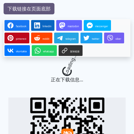
下载链接在页面底部
facebook
linkedin
mastodon
messenger
pinterest
reddit
telegram
twitter
viber
vkontakte
whatsapp
复制链接
Loading...
正在下载信息...