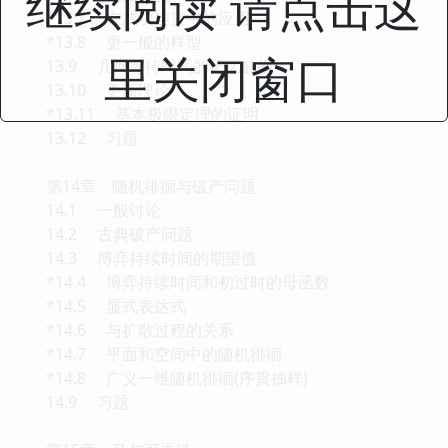
继续阅读 请点击这
*13.7 在成功连贯中的应用
*13.8 更一般的样型
里关闭窗口
13.9 几何等待时间的记忆缺损
13.10 更新理论
*13.11 基本极限定理的证明
13.12 习题
第14章 随机徘徊与破产问题
14.1 一般讨论
14.2 古典破产问题
14.3 博弈持续时间的期望值
*14.4 博弈持续时间和初过时的母函数
*14.5 显式表达式
*14.6 与扩散过程的关系
*14.7 平面和空间中的随机徘徊
*14.8 广义一维随机徘徊(序贯抽样)
14.9 习题