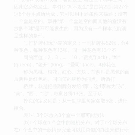
因此它必然发生。事件D “A 不发生”是由第22到第27个
这6个样本点所构成，它可以用下述条件来描述：没有
一个盒是空的。事件“第一个盒是空的而其他的盒没有
放多个球”是不可能发生的，因为没有一个样本点能满
足这样的条件。
1. 打桥牌和玩扑克的定义：一副桥牌共52张，分4
种花色，每种花色有13张。同一种花色有13个不
同的面值：2，3，…，10，“贾克”(jack)，“坤”
(queen)，“老开” (king)，“爱司” (ace)。4种花色
称为黑桃、梅花、红心、方块，前两种是黑色的而
后两种是红色的。同面值的牌称为同点。所谓打
桥牌，就是把整副牌分发给4家，这4家称为“东”、
“南”、“西”、“北”，每家各得13张。至于玩
扑克的定义则是：从一副牌里每家各取5张，进行
组合。
表1-1 3个球放入3个盒中全部可能放法
(b)r 个球在n 个盒中的随机分布。对于r 个球分布
在n 个盒中的一般情形完全可以用类似的办法来进行研