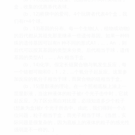
盒，收集的优惠券代表球。
(b，12)桥牌中的爱司。4个玩牌者代表4个盒，我
们有r=4个球。
(b，13)基因的分布。每一个生物(人，植物或动物)
的后代都从其祖先那里继承一些遗传基因。如果一种特
殊的遗传基因可以有n 种不同的形式A1，…，An ，则
后代可以按其基因的类型来分类。后代相当于球，遗传
基因的类型A1，…，An 相当于盒。
(b，14)化学。假定长链聚合物与氧发生反应，每
一个链都可能和0，1，2，…个氧分子起反应。这里参
加反应的氧分子相当于球，而聚合物的链相当于盒。
(b，15)显影液的理论。在一个照相底板上涂上一
层显影液，当这种液体的粒子被r 个光子击中时，它就
起反应。为了区分黑白对比度，必须知道多少个粒子
(想象为盒)被r 个光子所击中。由此，我们得到一个占
位问题，粒子相当于盒，而光子相当于球。(当然，实
际问题是很复杂的，因为底板上的液体的粒子的感光性
强弱是不一样的。)