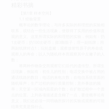
精彩书摘
【第1章 样本空间】
1.1 经验背景
概率论的数学理论，与许多实际的和理想的实验相
联系，或结合一些生活现象，便获得了实用的价值和直
观的意义。这里所谓实际的和理想的实验，例如有：扔
1次硬币；扔100次硬币；掷3颗骰子；理一副纸牌；用
两副纸牌对点1；玩轮盘赌；观察放射性原子的寿命或
观察人的寿命；以人为随机样本而观察其中左撇子的人
数；
将两种作物杂交而观察它们后代的遗传型。所谓生
活现象，例如有：初生儿的性别；电话交换中被占用的
通话线路的数目；电话的来电次数；在电信系统里面的
随机噪声；生产过程的例行质量控制；意外事故的频
率；天空某一区域内双星的个数；在扩散过程中一个质
点的位置。上列各项描述是含糊了一点，要使概率论有
意义，我们还必须一同明确所探讨的实验或观察的可能
结果究竟是指什么。