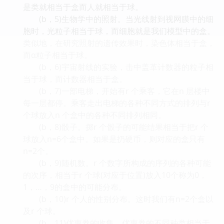
是类就相当于盒而人就相当于球。
(b，5)生物学中的照射。当光线射到视网膜中的细
胞时，光粒子相当于球，而细胞就是我们模型中的盒。
类似地，在研究照射的遗传效果时，染色体相当于盒，
而α粒子相当于球。
(b，6)宇宙射线的实验，击中盖革计数器的粒子相
当于球，而计数器相当于盒。
(b，7)一部电梯，开始有r 个乘客，它在n 层楼中
每一层都停。乘客走出电梯的各种不同方式的排列与r
个球放入n 个盒中的各种不同排列相同。
(b，8)骰子。掷r 个骰子的可能结果相当于把r 个
球放入n=6个盒中。如果是扔硬币，则对应的盒只有
n=2个。
(b，9)随机数。r 个数字所构成的序列的各种可能
的次序，相当于r 个球(对应于位置)放入10个称为0，
1，…，9的盒中的可能分布。
(b，10)r 个人的性别分布。这时我们有n=2个盒以
及r 个球。
(b，11)优惠券的收集。优惠券的不同种类相当于