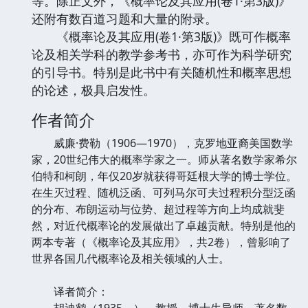
等。除正文外，《概率论及其应用(卷1·第3版)》
还附有数百道习题和大量的附录。
《概率论及其应用(卷1·第3版)》既可作概率
论及相关学科的教学参考书，亦可作为科学研究
的引导书。特别是此书中有关随机性和概率思想
的论述，极具启发性。
作者简介
威廉·费勒（1906—1970），克罗地亚裔美国数学
家，20世纪伟大的概率学家之一。师从著名数学家希尔
伯特和柯朗，年仅20岁就获得哥廷根大学的博士学位。
在生灭过程、随机泛函、可列马尔可夫过程积分型泛函
的分布、布朗运动与位势、超过程等方向上均成就斐
然，对近代概率论的发展做出了卓越贡献。特别是他的
两本专著（《概率论及其应用》，共2卷），曾影响了
世界各国几代概率论及相关领域的人士。
译者简介：
胡迪鹤（1935—），教授，博士生导师，著名数