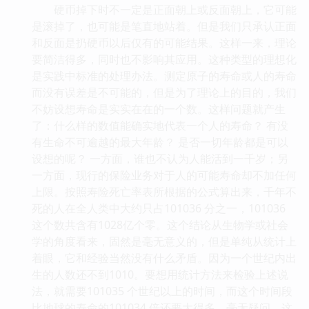
硬币掉下时不一定是正面朝上或反面朝上，它可能
是滚掉了，也可能是笔直地站着。但是我们只承认正面
和反面是扔硬币以后仅有的可能结果。这样一来，理论
要简洁得多，同时也不影响其应用。这种类型的理想化
是实践中标准的处理办法。测定原子的寿命或人的寿命
而没有误差是不可能的，但是为了理论上的目的，我们
不妨设想寿命是实实在在的一个数。这样问题就产生
了：什么样的数值能确实地代表一个人的寿命？ 有没
有生命不可逾越的最大年龄？ 是否一切年龄都是可以
设想的呢？ 一方面，谁也不认为人能活到一千岁；另
一方面，现行的保险业务对于人的可能寿命却不加任何
上限。按照寿险死亡率表所根据的公式算出来，千年不
死的人在全人类中大约只占101036 分之一，101036
这个数共含有1028亿个零。这个结论从生物学或社会
学的角度看来，固然是毫无意义的，但是单纯从统计上
着眼，它和经验当然没有什么矛盾。因为一个世纪内出
生的人数还不到1010。要想用统计方法来检验上述说
法，就需要101035 个世纪以上的时间，而这个时间段
比地球的寿命的101034 倍还要大得多。毫无疑问，这