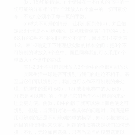
(b，16)印刷错误。r 个错误在一本n 页的书中的一
切可能的分布相当于r 个球放入n 个盒中的一切可能分
布，不过r 必须小于每一页的字数。
(c)球为不可辨的情形。让我们回到例(a)，并且假
定那3个球是不可辨别的。这意味着像表1-1中的4，5，
6这样的3种不同的排列都分不清了，因此表1-1变为表
1-2。表1-2确定了下述理想实验的样本空间：把3个不
可辨别的球放入3个盒中。而且同样我们可以采用r 个
球放入n 个盒中的办法。
表1-2 3个不可辨别球放入3个盒中的全部可能放法
实际生活中球是否可辨别与我们的理论不相干。甚
至当它们可以辨别时，我们也可以作不可辨别的来处
理。桥牌中的爱司[例(b，12)]或者电梯中的人[例(b，
7)]都是可以辨别的，但是把它们当作不可辨别的来处
理会更方便。例(b，8)中的骰子就可以涂上颜色使之可
辨别，但是，当我们讨论一些具体的问题时，到底是应
用可辨别的还是不可辨别的球的模型，则可以根据特定
的目的和便利性来决定。问题的性质将决定我们如何选
择，不过，无论如何选择，只有当适当的模型选定以