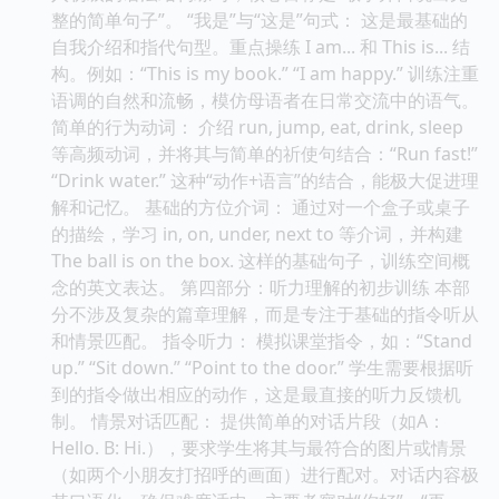
整的简单句子”。 “我是”与“这是”句式： 这是最基础的
自我介绍和指代句型。重点操练 I am... 和 This is... 结
构。例如：“This is my book.” “I am happy.” 训练注重
语调的自然和流畅，模仿母语者在日常交流中的语气。
简单的行为动词： 介绍 run, jump, eat, drink, sleep
等高频动词，并将其与简单的祈使句结合：“Run fast!”
“Drink water.” 这种“动作+语言”的结合，能极大促进理
解和记忆。 基础的方位介词： 通过对一个盒子或桌子
的描绘，学习 in, on, under, next to 等介词，并构建
The ball is on the box. 这样的基础句子，训练空间概
念的英文表达。 第四部分：听力理解的初步训练 本部
分不涉及复杂的篇章理解，而是专注于基础的指令听从
和情景匹配。 指令听力： 模拟课堂指令，如：“Stand
up.” “Sit down.” “Point to the door.” 学生需要根据听
到的指令做出相应的动作，这是最直接的听力反馈机
制。 情景对话匹配： 提供简单的对话片段（如A：
Hello. B: Hi.），要求学生将其与最符合的图片或情景
（如两个小朋友打招呼的画面）进行配对。对话内容极