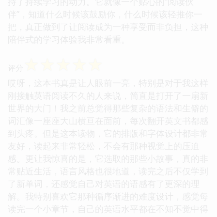
持了持续学习的动力。它就像一个贴心的“阅读伙
伴”，知道什么时候该鼓励你，什么时候该轻推你一
把，真正做到了让阅读成为一种享受而非负担，这种
陪伴式的学习体验我非常看重。
☆
☆
☆
☆
☆
评分
哎呀，这本书真是让人眼前一亮，特别是对于我这样
刚接触英语阅读不久的人来说，简直是打开了一扇新
世界的大门！我之前总觉得那些复杂的语法和生僻的
词汇像一座座大山横亘在面前，每次翻开英文书都感
到头疼。但是这本读物，它的排版和字体设计都非常
友好，读起来非常轻松，不会有那种视觉上的压迫
感。更让我惊喜的是，它选取的那些小故事，真的非
常贴近生活，语言风格也很地道，读完之后不仅学到
了新单词，还感觉自己对英语的语感有了更深的理
解。我特别喜欢它那种循序渐进的难度设计，感觉每
读完一个小章节，自己的英语水平都在不知不觉中得