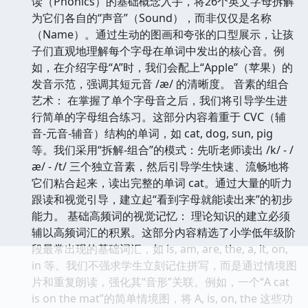
读（Phonics）的基础概念入手，将26个英文字母拆解
为它们各自的“声音”（Sound），而非仅仅是名称
（Name）。通过生动的图画和夸张的口型展示，让孩
子们直观地理解每个字母在单词中发出的核心音。例
如，在介绍字母“A”时，我们会配上“Apple”（苹果）的
发音示范，强调其短元音 /æ/ 的清晰度。 音素的组合
艺术： 在掌握了单个字母音之后，我们将引导学生进
行简单的字母组合练习。这部分内容着重于 CVC（辅
音-元音-辅音）结构的单词，如 cat, dog, sun, pig
等。我们采用“拆解-组合”的模式：先听老师读出 /k/ - /
æ/ - /t/ 三个独立音素，然后引导学生快速、流畅地将
它们粘合起来，读出完整的单词 cat。通过大量的听力
跟读和视觉引导，建立起“看到字母就能读出来”的初步
能力。 基础高频词的视觉记忆： 理论知识的建立必须
辅以高频词汇的积累。这部分内容精选了小学低年级阶
段最常出现的基础词汇，如 is, am, are, the, a, it, on,
in 等。我们不强求学生立刻记住拼写，而是通过情境图
片和重复朗读，强化其“音形”关联。例如，一个“A cat
is on the mat”的简单情境图，将 A, is, on, the 这些功