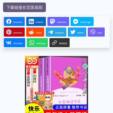
下载链接在页面底部
facebook
linkedin
mastodon
messenger
pinterest
reddit
telegram
twitter
viber
vkontakte
whatsapp
复制链接