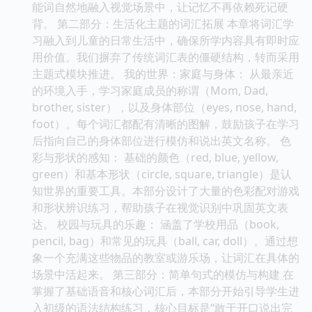
能词自然地融入视觉场景中，让记忆不再依赖死记硬
背。 第二部分：生活化主题的词汇拓展 本章将词汇学
习融入到儿童的日常生活中，确保所学内容具有即时应
用价值。我们摒弃了传统词汇表的僵硬结构，转而采用
主题式模块推进。 我的世界：家庭与身体： 从最亲近
的环境入手，学习家庭成员的称谓（Mom, Dad,
brother, sister），以及身体部位（eyes, nose, hand,
foot）。每个词汇都配有清晰的图解，鼓励孩子在学习
后指向自己的身体部位进行模仿和说出英文名称。 色
彩与形状的感知： 基础的颜色（red, blue, yellow,
green）和基本形状（circle, square, triangle）是认
知世界的重要工具。本部分设计了大量的色彩配对游戏
和形状辨识练习，帮助孩子在视觉识别中巩固英文表
达。 校园与玩具的乐趣： 涵盖了学校用品（book,
pencil, bag）和常见的玩具（ball, car, doll）。通过想
象一个充满这些物品的教室或游乐场，让词汇在具体的
场景中活起来。 第三部分：简单句式的模仿与构建 在
掌握了基础语音和核心词汇后，本部分开始引导学生进
入初级的语法结构练习，核心目标是“敢于开口说出完