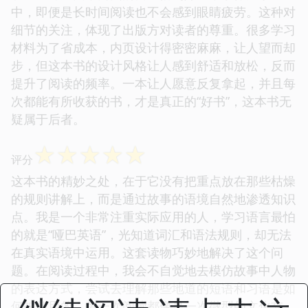
中，即便是长时间阅读也不会感到眼睛疲劳。这种对
细节的关注，体现了出版方对读者的尊重。很多学习
材料为了省成本，内页设计得密密麻麻，让人望而却
步，但这本书的设计风格让人感到舒适和放松，反而
提升了阅读的频率。一本让人愿意反复拿起，并且每
次都能有所收获的书，才是真正的“好书”，这本书无
疑属于后者。
☆
☆
☆
☆
☆
评分
这本书的精妙之处，在于它没有把重点放在那些枯燥
的规则讲解上，而是通过故事的语境自然地渗透知识
点。我是一个非常注重实际应用的人，学习语言最怕
的就是“哑巴英语”，光知道词汇和语法规则，却无法
在真实语境中运用。这套读物巧妙地解决了这个问
题。在阅读过程中，我会不自觉地去模仿故事中人物
的表达方式，尝试去理解那些地道的短语和习语是如
何被使用的。每一次阅读都像是一次微型的文化交