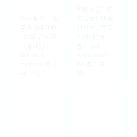
剑桥英语口语
开心教育 一本
与语音训练素
英语阅读理解
材大全（套装
150篇 八年级
1-3册 附光
（第8版）
盘） pdf
pdf epub
epub mobi
mobi txt 电子
txt 电子书 下
书 下载
载