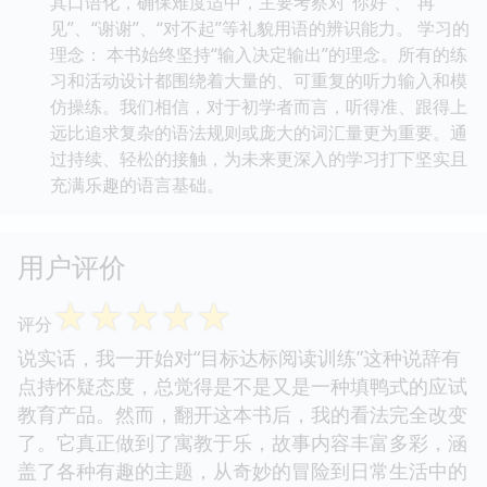
其口语化，确保难度适中，主要考察对“你好”、“再
见”、“谢谢”、“对不起”等礼貌用语的辨识能力。 学习的
理念： 本书始终坚持“输入决定输出”的理念。所有的练
习和活动设计都围绕着大量的、可重复的听力输入和模
仿操练。我们相信，对于初学者而言，听得准、跟得上
远比追求复杂的语法规则或庞大的词汇量更为重要。通
过持续、轻松的接触，为未来更深入的学习打下坚实且
充满乐趣的语言基础。
用户评价
☆
☆
☆
☆
☆
评分
说实话，我一开始对“目标达标阅读训练”这种说辞有
点持怀疑态度，总觉得是不是又是一种填鸭式的应试
教育产品。然而，翻开这本书后，我的看法完全改变
了。它真正做到了寓教于乐，故事内容丰富多彩，涵
盖了各种有趣的主题，从奇妙的冒险到日常生活中的