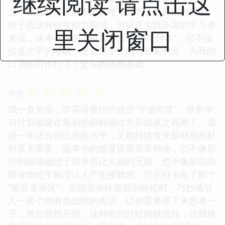
继续阅读 请点击这
流，让我对英语国家的思维方式有了更直观的认识。
对于我这种自学能力较强，但缺乏实践环境的学习者
里关闭窗口
来说，这本书提供了极其宝贵的“语境样本”。它不仅
仅是文字的堆砌，更是活生生的语言案例库，为我的
口语和写作打下了坚实的语感基础。
☆
☆
☆
☆
☆
评分
我一直觉得，学英语最怕的就是“半途而废”，很多学
习计划都是在最初的新鲜感过去后就束之高阁了。选
择一本适合自己当前水平，又能持续带来新鲜感的材
料至关重要。这本书的难度设置非常精准，它不像那
些初级读物过于简单而让人感到无聊，也不像那些高
级读物过于晦涩让人产生挫败感。它正好卡在了那个
“最近发展区”，总能在你快要感到轻松时，巧妙地引
入一两个稍有挑战性的表达，让你需要停下来思考一
下，然后豁然开朗。这种恰到好处的挑战性，让我保