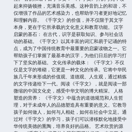
起来抑扬顿挫，充满音乐美感。这种音韵上的和谐，不
仅增强了作品的艺术感染力，也帮助学习者更好地记忆
和理解内容。 《千字文》的价值，并不仅限于其文字
本身，更在于它所承载的文化意义和教育功能。 汉字
启蒙的基石： 在古代，识字是获取知识、参与社会活
动的基础。《千字文》以其丰富的词汇和易于记诵的特
点，成为了中国传统教育中最重要的启蒙读物之一。它
帮助孩子们掌握了最基本的汉字，为他们日后的学习打
下了坚实的基础。 文化传承的载体： 《千字文》不仅
仅是文字的堆砌，它更是一种文化的传承。它将中华民
族几千年来形成的价值观、道德观、人生观，通过精炼
的文字传递给下一代。阅读《千字文》，就是阅读一部
微缩的中国文化史，感受中华文明的博大精深。 人格
塑造的营养： 《千字文》中蕴含的道德规范和人生哲
理，对于未成年人的品德塑造具有重要的意义。它教导
孩子如何做人，如何与人相处，如何在社会中立足。通
过对《千字文》的学习，孩子们可以潜移默化地接受中
华传统美德的熏陶，培养良好的品格。 艺术欣赏的源