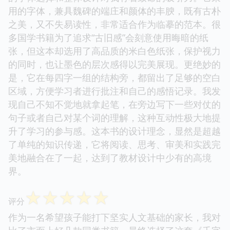
用的字体，兼具魏碑的端庄和颜体的丰腴，既有古朴
之美，又不失易读性，非常适合作为临摹的范本。很
多国学书籍为了追求“古旧感”会刻意使用晦暗的纸
张，但这本却选用了高品质的米白色纸张，保护视力
的同时，也让墨色的层次感得以完美展现。更绝妙的
是，它在每四字一组的结构旁，都留出了足够的空白
区域，方便学习者进行批注和自己的感悟记录。我发
现自己不知不觉地就拿起笔，在旁边写下一些对仗的
句子或者自己对某个词的理解，这种互动性极大地提
升了学习的参与感。这本书的设计理念，显然是超越
了单纯的知识传递，它将阅读、思考、审美和实践完
美地融合在了一起，达到了教材设计中少有的高境
界。
☆
☆
☆
☆
☆
评分
作为一名希望孩子能打下坚实人文基础的家长，我对