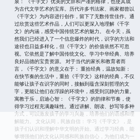
泉： 《千字文》优美的文辞和严谨的格律，也使其成
为古代文学艺术的宝库。历代许多书法家、画家都曾以
《千字文》为内容进行创作，留下了无数传世佳作。通
过欣赏这些艺术作品，人们可以更深入地理解《千字
文》的内涵，感受中国传统艺术的魅力。 在今天，虽
然我们已经进入了一个信息爆炸的时代，识字的方法和
途径也日益多样化，但《千字文》的价值依然不可忽
视。它依然是了解中国传统文化、学习中华经典、培养
良好品德的宝贵资源。 对于当代的家长和教育者而
言，《千字文》的意义在于： 重拾经典，温故知新：
在快节奏的生活中，重拾《千字文》这样的经典，不仅
能够让孩子在识字的同时，接触到蕴含深刻哲理的文
字，更能让他们在浮躁的环境中，感受到沉静的力量。
寓教于乐，启迪心智： 《千字文》的韵律和节奏，使
得学习过程充满趣味性。通过讲解、朗读、抄写等多种
方式，可以激发孩子的学习兴趣，培养他们的语感和理
解能力。 文化认同，民族自信： 学习《千字文》，是
孩子们认识和理解中华文明的开始。通过学习经典，能
够增强他们的文化认同感和民族自信心，为他们成为一