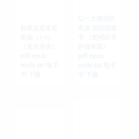
弘一大师写经
如果这是宋史
真迹 宣纸线装
新版（1-5）
书 《梵网经菩
（京东专供）
萨戒本疏》
pdf epub
pdf epub
mobi txt 电子
mobi txt 电子
书 下载
书 下载