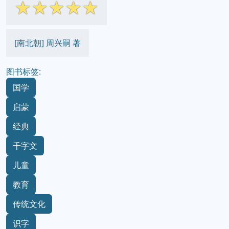
☆
☆
☆
☆
☆
[南北朝] 周兴嗣 著
图书标签:
国学
启蒙
经典
千字文
儿童
教育
传统文化
识字