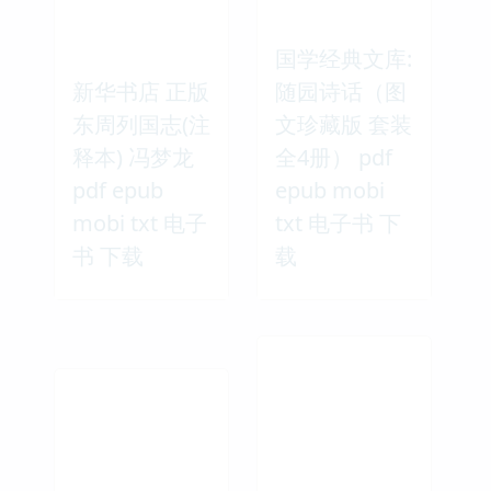
国学经典文库:
新华书店 正版
随园诗话（图
东周列国志(注
文珍藏版 套装
释本) 冯梦龙
全4册） pdf
pdf epub
epub mobi
mobi txt 电子
txt 电子书 下
书 下载
载