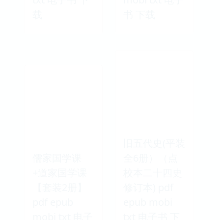
载
书 下载
旧五代史(平装
儒家国学课
全6册）（点
+道家国学课
校本二十四史
【套装2册】
修订本) pdf
pdf epub
epub mobi
mobi txt 电子
txt 电子书 下