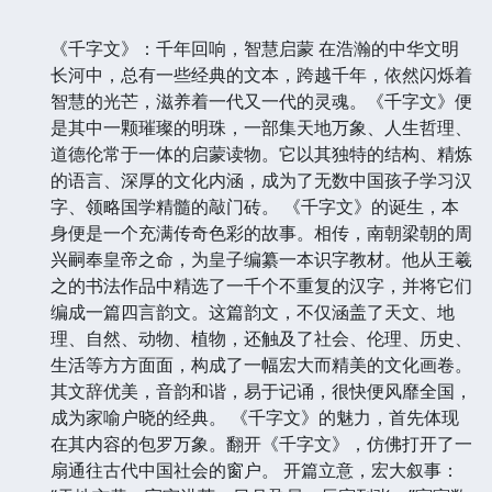
《千字文》：千年回响，智慧启蒙 在浩瀚的中华文明
长河中，总有一些经典的文本，跨越千年，依然闪烁着
智慧的光芒，滋养着一代又一代的灵魂。《千字文》便
是其中一颗璀璨的明珠，一部集天地万象、人生哲理、
道德伦常于一体的启蒙读物。它以其独特的结构、精炼
的语言、深厚的文化内涵，成为了无数中国孩子学习汉
字、领略国学精髓的敲门砖。 《千字文》的诞生，本
身便是一个充满传奇色彩的故事。相传，南朝梁朝的周
兴嗣奉皇帝之命，为皇子编纂一本识字教材。他从王羲
之的书法作品中精选了一千个不重复的汉字，并将它们
编成一篇四言韵文。这篇韵文，不仅涵盖了天文、地
理、自然、动物、植物，还触及了社会、伦理、历史、
生活等方方面面，构成了一幅宏大而精美的文化画卷。
其文辞优美，音韵和谐，易于记诵，很快便风靡全国，
成为家喻户晓的经典。 《千字文》的魅力，首先体现
在其内容的包罗万象。翻开《千字文》，仿佛打开了一
扇通往古代中国社会的窗户。 开篇立意，宏大叙事：