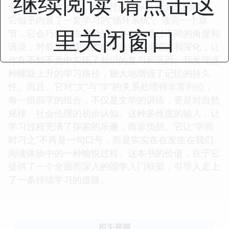
继续阅读 请点击这
像传统的读本那样，是线性的、从头读到尾的模式。
它似乎内置了一套学习的“循环系统”。读完一个章
里关闭窗口
节，它会巧妙地在后续的内容中，通过不同的角度和
语境，对前文出现过的概念进行再次强调和深化，让
你在不知不觉中实现了知识的复习和巩固。我发现这
种螺旋上升的学习路径，极大地增强了记忆的持久
性。而且，它对“文”与“学”的关系处理得非常到位，
每一组四字的组合，不仅是文学的训练，更是对自然
规律、社会伦理的初步认知。这种多维度的输入，让
学习过程充满了探索的乐趣，而非负担。它让“学而
时习之”不再是一句口号，而是实实在在发生在我们
阅读体验中的一种愉悦过程。这本书的价值，在于它
提供了一个全面而深入的国学入门框架，引导人走上
了一条持续学习的道路。
相关视频