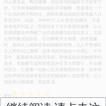
代人很遥远，晦涩难懂，但这本书的编排方式非常巧
妙。它没有堆砌那些枯燥的字词解释，而是通过一个
个生动的例子和对比，将那些看似深奥的道理融入日
常生活中。比如，书中对“仁义礼智信”的阐述，不是
简单地罗列定义，而是结合了古代圣贤的故事，让人
在潜移默化中理解了这些道德规范的现实意义。尤其
让我印象深刻的是，它在解释天文地理、自然现象
时，那种古人观察世界的细腻和智慧，让人不禁感叹
古人的学识之渊博。这本书的排版也十分用心，字号
适中，配图精美且寓意深刻，即便是初次接触国学的
读者，也能被它温和而坚定的引导力所吸引，不会感
到压力。它更像一位耐心且充满智慧的长者，在你身
边轻声细语地讲述着历史的脉络和人生的哲理，让人
读起来心悦诚服，受益匪浅。
☆
☆
☆
☆
☆
评分
这本书的结构安排简直可以称得上是匠心独运。它不