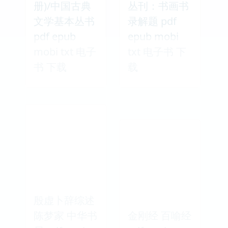
册)/中国古典
丛刊：书画书
文学基本丛书
录解题 pdf
pdf epub
epub mobi
mobi txt 电子
txt 电子书 下
书 下载
载
殷虚卜辞综述
陈梦家 中华书
金刚经 百喻经