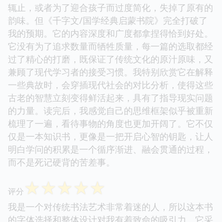
辄止，或者为了迎合孩子而过度简化，失掉了原有的
韵味。但《千字文/国学经典启蒙书院》完全打破了
我的预期。它的内容深度和广度都拿捏得恰到好处。
它没有为了追求数量而牺牲质量，每一篇的选取都经
过了精心的打磨，既保证了传统文化的原汁原味，又
兼顾了现代学习者的接受习惯。我特别欣赏它在解释
一些典故时，会穿插现代社会的对比分析，使得这些
古老的智慧立刻变得鲜活起来，具有了指导现实问题
的力量。读完后，我感觉自己的思维框架似乎被重新
梳理了一遍，看待事物的角度也更加开阔了。它不仅
仅是一本知识书，更像是一把开启心智的钥匙，让人
明白学问的积累是一个循序渐进、融会贯通的过程，
而不是死记硬背的苦差事。
☆
☆
☆
☆
☆
评分
我是一个对传统书法艺术非常着迷的人，所以这本书
的字体选择和整体设计对我有着致命的吸引力。它采