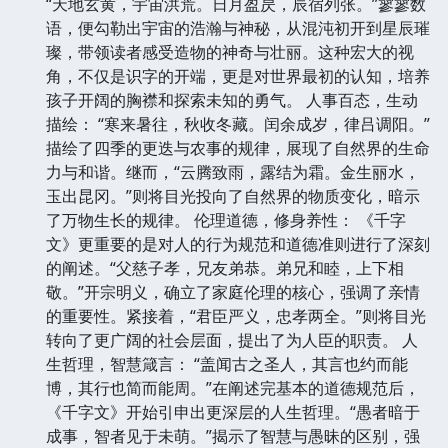
“天地玄黄，宇宙洪荒。日月盈昃，辰宿列张。”寥寥数
语，便勾勒出宇宙的浩瀚与神秘，从混沌初开到星辰璀
璨，带领读者感受造物的神奇与壮丽。这种宏大的视
角，不仅是识字的开端，更是对世界最初的认知，培养
孩子开阔的胸襟和探索未知的勇气。 人事百态，生动
描绘： “寒来暑往，秋收冬藏。闰余成岁，律吕调阳。”
描绘了四季的更迭与农事的规律，展现了自然界的生命
力与和谐。继而，“云腾致雨，露结为霜。金生丽水，
玉出昆冈。”则将目光投向了自然界的物质变化，暗示
了万物生长的规律。 伦理道德，修身养性： 《千字
文》更重要的是对人的行为规范和道德准则进行了深刻
的阐述。“父慈子孝，兄友弟恭。弟兄和睦，上下相
敬。”开宗明义，确立了家庭伦理的核心，强调了亲情
的重要性。紧接着，“君臣严义，忠孝两全。”则将目光
转向了更广阔的社会层面，提出了为人臣的职责。 人
生哲理，智慧箴言： “盖闻古之圣人，其言也约而能
博，其行也简而能周。”在阐述完基本的道德规范后，
《千字文》开始引申出更深层的人生哲理。“愚者暗于
成事，智者见于未萌。”揭示了智慧与愚昧的区别，强