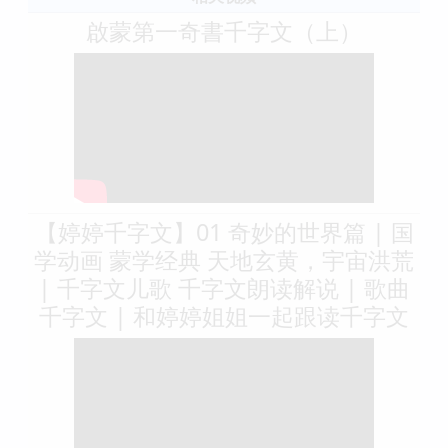
啟蒙第一奇書千字文（上）
【婷婷千字文】01 奇妙的世界篇 | 国
学动画 蒙学经典 天地玄黄，宇宙洪荒
| 千字文儿歌 千字文朗读解说 | 歌曲
千字文 | 和婷婷姐姐一起跟读千字文