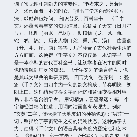
调了预见性和判断力的重要性。“能者求之，莫若问
之。求己而悔，不如问众。”指出了学习的途径和方
法，鼓励谦虚好问。 知识普及，百科全书： 《千字
文》还蕴含着丰富的知识信息。它提及了天文（日月星
辰）、地理（丽水、昆冈）、动植物（龙、凤、龟、
蛇、鸦、鹊）、历史人物（尧、舜、禹、汤）、度量衡
（升、斗、斤、两）等等，几乎涵盖了古代社会生活的
方方面面。这使得《千字文》不仅仅是一本识字书，更
是一本小型的古代百科全书，让初学者在识字的同时，
也能接触到广泛的知识。 《千字文》的语言特点，也
是其成为经典的重要原因。 四言为句，整齐划一： 整
篇《千字文》由四字为一句的韵文构成，节奏明快，朗
朗上口。这种结构使得文字的记忆和背诵变得相对容
易，非常适合初学者。 用词精炼，意蕴深远： 每一个
字都经过精心挑选，用词简洁而富有表现力。例如，
“玄黄”二字，便概括了天地变幻的神秘色彩；“洪荒”一
词，则描绘了宇宙诞生之初的混沌状态。这种炼字功
力，使得《千字文》的语言具有高度的凝练性和艺术
性。 音韵和谐，富于节奏： 《千字文》押韵考究，读