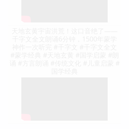
天地玄黄宇宙洪荒！这口音绝了——
千字文全文朗诵6分钟，1500年蒙学
神作一次听完 #千字文 #千字文全文
#蒙学经典 #天地玄黄 #国学启蒙 #朗
诵 #方言朗诵 #传统文化 #儿童启蒙 #
国学经典