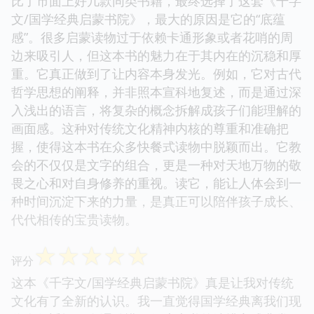
比了市面上好几款同类书籍，最终选择了这套《千字
文/国学经典启蒙书院》，最大的原因是它的“底蕴
感”。很多启蒙读物过于依赖卡通形象或者花哨的周
边来吸引人，但这本书的魅力在于其内在的沉稳和厚
重。它真正做到了让内容本身发光。例如，它对古代
哲学思想的阐释，并非照本宣科地复述，而是通过深
入浅出的语言，将复杂的概念拆解成孩子们能理解的
画面感。这种对传统文化精神内核的尊重和准确把
握，使得这本书在众多快餐式读物中脱颖而出。它教
会的不仅仅是文字的组合，更是一种对天地万物的敬
畏之心和对自身修养的重视。读它，能让人体会到一
种时间沉淀下来的力量，是真正可以陪伴孩子成长、
代代相传的宝贵读物。
☆
☆
☆
☆
☆
评分
这本《千字文/国学经典启蒙书院》真是让我对传统
文化有了全新的认识。我一直觉得国学经典离我们现