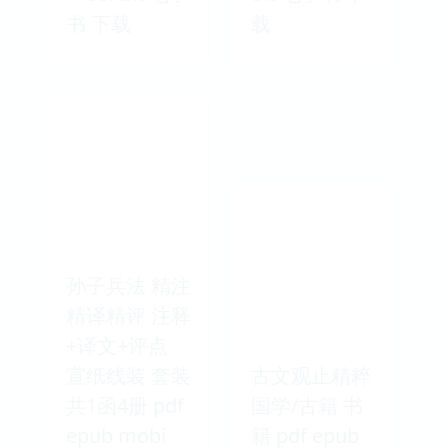
书 下载
载
孙子兵法 精注
精译精评 注释
+译文+评点
宣纸线装 套装
古文观止精粹
共1函4册 pdf
国学/古籍 书
epub mobi
籍 pdf epub