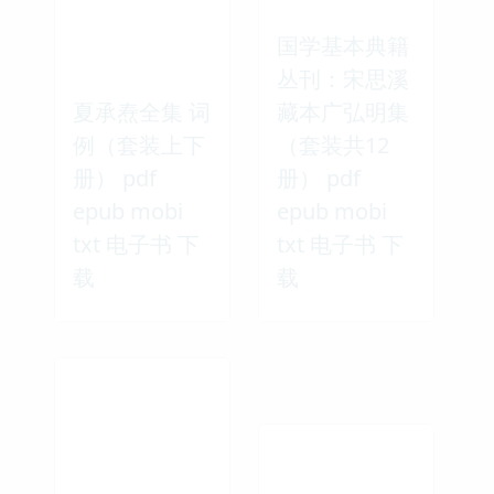
国学基本典籍
丛刊：宋思溪
夏承焘全集 词
藏本广弘明集
例（套装上下
（套装共12
册） pdf
册） pdf
epub mobi
epub mobi
txt 电子书 下
txt 电子书 下
载
载