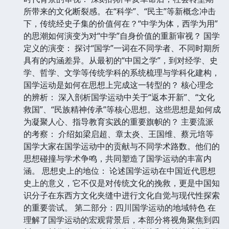
所带来的文化断裂感。在“科学”、“民主”等新概念冲击
下，传统经史子集的价值何在？“中学为体，西学为用”
的思潮如何演变为对“中学”自身价值的重新审视？ 国学
定义的演变： 探讨“国学”一词在不同学者、不同时期所
具有的内涵差异。从最初的“中国之学”，到对经学、史
学、哲学、文学等传统学科的系统梳理与学科化建构，
国学运动是如何在思想上完成这一转型的？ 核心理念
的辨析： 深入剖析国学运动中关于“返本开新”、“文化
救国”、“民族精神传承”等核心思想。这些思想是如何成
为凝聚人心、指导教育实践的重要旗帜的？ 主要流派
的考察： 介绍如梁启超、章太炎、王国维、蔡元培等
国学大家在国学运动中的贡献与不同学术路数。他们的
思想碰撞与学术争鸣，共同塑造了国学运动的丰富内
涵。 思想史上的地位： 论述国学运动在中国近代思想
史上的意义，它不仅是对传统文化的挽救，更是中国知
识分子在东西方文化夹缝中进行文化自觉与现代性探索
的重要尝试。 第二部分：四川国学运动的地域特色 在
理解了国学运动的宏观背景后，本部分将视角聚焦到四