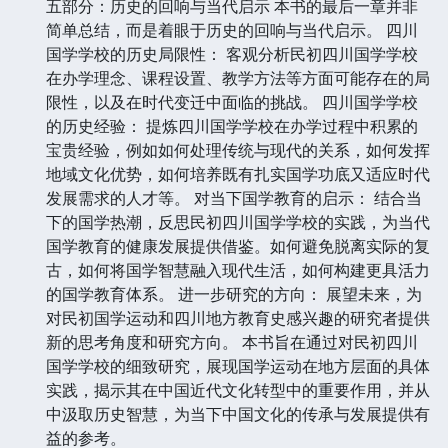
五部分：历史的回响与当代启示 本书的最后一章并非
简单总结，而是着眼于历史的回响与当代启示。 四川
国学学校的历史局限性： 客观分析民初四川国学学校
在办学理念、课程设置、教学方法等方面可能存在的局
限性，以及在时代变迁中面临的挑战。 四川国学学校
的历史经验： 提炼四川国学学校在办学过程中积累的
宝贵经验，例如如何处理传统与现代的关系，如何发挥
地域文化优势，如何培养既有扎实国学功底又适应时代
发展需求的人才等。 对当下国学教育的启示： 结合当
下的国学热潮，反思民初四川国学学校的实践，为当代
国学教育的健康发展提供借鉴。如何避免脱离实际的复
古，如何将国学智慧融入现代生活，如何构建更具活力
的国学教育体系。 进一步研究的方向： 展望未来，为
对民初国学运动和四川地方教育史感兴趣的研究者提供
新的思考角度和研究方向。 本书旨在通过对民初四川
国学学校的细致研究，展现国学运动在地方层面的具体
实践，揭示其在中国近代文化转型中的重要作用，并从
中汲取历史智慧，为当下中国文化的传承与发展提供有
益的参考。