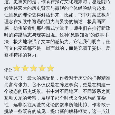
适。更重要的是，作者在探讨文化现象时，总是能巧
妙地将宏大的历史背景与微观的个体经验结合起来，
让抽象的理论变得鲜活起来。比如，书中对某些教育
理念在实践中遭遇的阻力与妥协的描述，极具画面
感，仿佛能看到那些新式学堂里，师生们在推行新政
时的踌躇满志与现实困境。这种“见微知著”的叙事手
法，极大地增强了文本的感染力。它让我们明白，任
何文化变革都不是一蹴而就的，而是充满了妥协、反
复和持续的努力。
☆
☆
☆
☆
☆
评分
读完此书，最大的感受是，作者对于历史的把握精准
而富有张力。它不仅仅是在陈述事实，更是在构建一
个动态的历史场景。书中对不同地区、不同派系之间
互动关系的考察，展现了那个时代文化格局的复杂
性，远非以往某些简化论的叙事所能比拟。作者敢于
挑战一些既有的成见，提出新的解释框架，这一点让