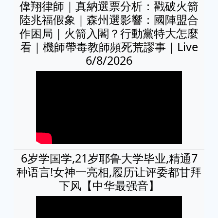
偉翔律師｜真納選票分析：戳破火箭
陸兆福假象｜森州選影響：國陣盟合
作困局｜火箭入閣？行動黨特大怎麼
看｜機師帶毒教師頻死荒謬事｜Live
6/8/2026
6岁学国学,21岁耶鲁大学毕业,精通7
种语言!女神一亮相,履历让评委都甘拜
下风【中华最强音】