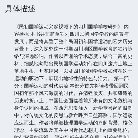
具体描述
《民初国学运动兴起视域下的四川国学学校研究》 内
容梗概 本书并非简单罗列四川民初国学学校的建置与
发展，而是将其置于整个民国初年国学运动的宏大历史
背景下，深入探究这一时期四川地区国学教育的独特脉
络与深远影响。作者以严谨的学术态度，结合丰富的史
料，细腻地勾勒出民初国学运动如何在四川这片土地上
落地生根、开花结果，以及四川的国学学校如何在这一
运动的驱动下，展现出地域性的特色与活力。 第一部
分：国学运动的时代洪流 本部分首先将读者带回到民
国初年那个风云激荡的时代。在清廷覆灭、共和肇造的
历史转折点上，中国社会面临着前所未有的文化危机与
身份认同的挑战。在西方思潮涌入、新学堂兴起的浪潮
中，对传统文化的反思与救亡呼声日益高涨，国学运动
应运而生。作者将详细梳理国学运动的兴起背景、核心
理念、主要流派及其在中国近代思想史上的重要地位。
时代背景的审视： 深刻剖析辛亥革命后，社会转型期