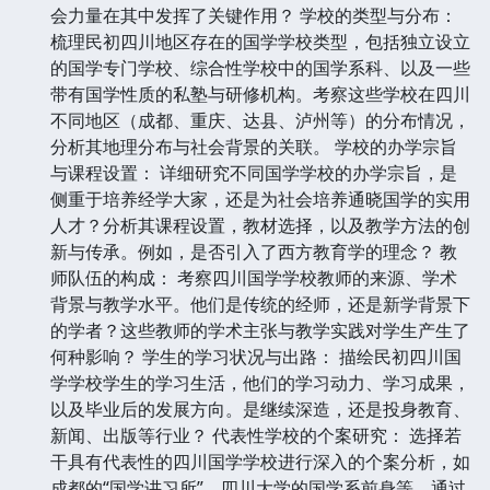
会力量在其中发挥了关键作用？ 学校的类型与分布：
梳理民初四川地区存在的国学学校类型，包括独立设立
的国学专门学校、综合性学校中的国学系科、以及一些
带有国学性质的私塾与研修机构。考察这些学校在四川
不同地区（成都、重庆、达县、泸州等）的分布情况，
分析其地理分布与社会背景的关联。 学校的办学宗旨
与课程设置： 详细研究不同国学学校的办学宗旨，是
侧重于培养经学大家，还是为社会培养通晓国学的实用
人才？分析其课程设置，教材选择，以及教学方法的创
新与传承。例如，是否引入了西方教育学的理念？ 教
师队伍的构成： 考察四川国学学校教师的来源、学术
背景与教学水平。他们是传统的经师，还是新学背景下
的学者？这些教师的学术主张与教学实践对学生产生了
何种影响？ 学生的学习状况与出路： 描绘民初四川国
学学校学生的学习生活，他们的学习动力、学习成果，
以及毕业后的发展方向。是继续深造，还是投身教育、
新闻、出版等行业？ 代表性学校的个案研究： 选择若
干具有代表性的四川国学学校进行深入的个案分析，如
成都的“国学讲习所”、四川大学的国学系前身等，通过