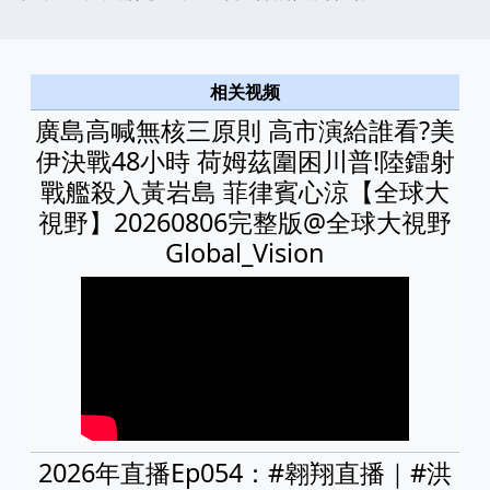
相关视频
廣島高喊無核三原則 高市演給誰看?美
伊決戰48小時 荷姆茲圍困川普!陸鐳射
戰艦殺入黃岩島 菲律賓心涼【全球大
視野】20260806完整版‪@全球大視野
Global_Vision
2026年直播Ep054：#翱翔直播｜#洪