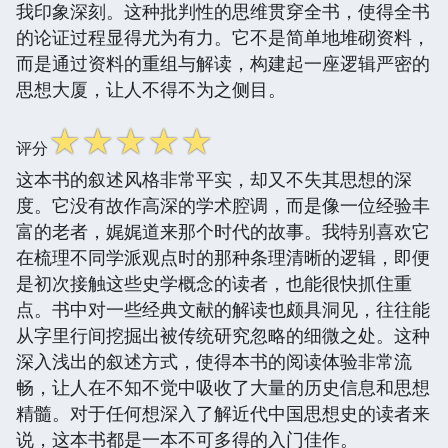
我印象深刻。这种批判性的思维贯穿全书，使得全书
的论证过程显得尤为有力。它不是简单地堆砌资料，
而是通过资料的重组与解读，构建起一座逻辑严密的
思想大厦，让人不得不为之侧目。
☆
☆
☆
☆
☆
评分
这本书的叙述风格非常平实，却又不失其思想的深
度。它没有故作高深的学术腔调，而是像一位经验丰
富的老者，娓娓道来那个时代的故事。我特别喜欢它
在梳理不同学派观点时的那种条理清晰的逻辑，即便
是初次接触这些史学概念的读者，也能很快抓住重
点。书中对一些经典文献的解读也颇具洞见，往往能
从字里行间挖掘出被传统研究忽略的细微之处。这种
深入浅出的叙述方式，使得本书的阅读体验非常流
畅，让人在不知不觉中吸收了大量的历史信息和思想
精髓。对于任何想深入了解近代中国思想史的读者来
说，这本书都是一本不可多得的入门佳作。