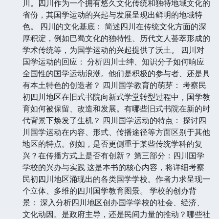
川。四川作为一个拥有悠久文化传统和独特地域文化的
省份，其国学运动的兴起与发展呈现出鲜明的地域特
色。 四川的文化基底： 简述四川在传统文化方面的深
厚积淀，例如巴蜀文化的独特性、历代文人荟萃形成的
学术传统等，为国学运动的兴起提供了沃土。 四川对
国学运动的回应： 分析四川士绅、知识分子如何响应
全国性的国学运动浪潮。他们是积极的参与者、还是具
有本土特色的创造者？ 四川国学教育的萌芽： 考察民
初四川地区在旧式书院向新式学堂转型过程中，国学教
育如何被保留、改造和发展。有哪些旧式书院在新的时
代背景下焕发了生机？ 四川国学运动的特点： 探讨四
川国学运动在内容、形式、传播途径等方面区别于其他
地区的特点。例如，是否更侧重于某些传统学科的复
兴？在传播方式上是否有创新？ 第三部分：四川国学
学校的兴办与实践 这是本书的核心内容，将详细考察
民初四川地区涌现出的各类国学学校。作者力求呈现一
个立体、多维的四川国学教育图景。 学校的创办背
景： 深入分析四川地区创办国学学校的社会、经济、
文化动因。是政府主导，还是民间力量的推动？哪些社