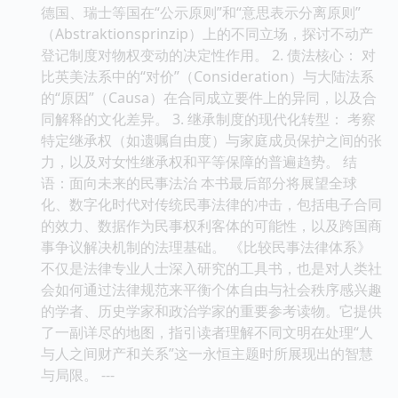
德国、瑞士等国在“公示原则”和“意思表示分离原则”
（Abstraktionsprinzip）上的不同立场，探讨不动产
登记制度对物权变动的决定性作用。 2. 债法核心： 对
比英美法系中的“对价”（Consideration）与大陆法系
的“原因”（Causa）在合同成立要件上的异同，以及合
同解释的文化差异。 3. 继承制度的现代化转型： 考察
特定继承权（如遗嘱自由度）与家庭成员保护之间的张
力，以及对女性继承权和平等保障的普遍趋势。 结
语：面向未来的民事法治 本书最后部分将展望全球
化、数字化时代对传统民事法律的冲击，包括电子合同
的效力、数据作为民事权利客体的可能性，以及跨国商
事争议解决机制的法理基础。 《比较民事法律体系》
不仅是法律专业人士深入研究的工具书，也是对人类社
会如何通过法律规范来平衡个体自由与社会秩序感兴趣
的学者、历史学家和政治学家的重要参考读物。它提供
了一副详尽的地图，指引读者理解不同文明在处理“人
与人之间财产和关系”这一永恒主题时所展现出的智慧
与局限。 ---