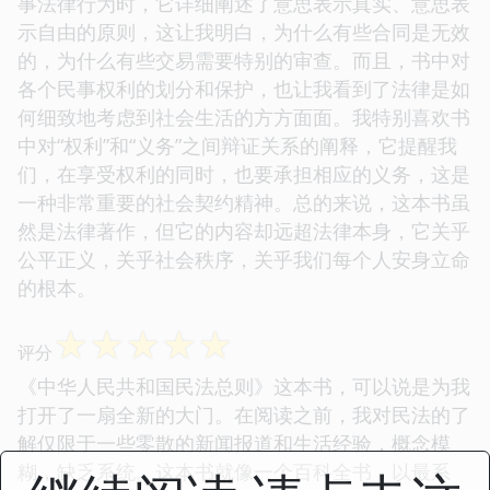
事法律行为时，它详细阐述了意思表示真实、意思表
示自由的原则，这让我明白，为什么有些合同是无效
的，为什么有些交易需要特别的审查。而且，书中对
各个民事权利的划分和保护，也让我看到了法律是如
何细致地考虑到社会生活的方方面面。我特别喜欢书
中对“权利”和“义务”之间辩证关系的阐释，它提醒我
们，在享受权利的同时，也要承担相应的义务，这是
一种非常重要的社会契约精神。总的来说，这本书虽
然是法律著作，但它的内容却远超法律本身，它关乎
公平正义，关乎社会秩序，关乎我们每个人安身立命
的根本。
☆
☆
☆
☆
☆
评分
《中华人民共和国民法总则》这本书，可以说是为我
打开了一扇全新的大门。在阅读之前，我对民法的了
解仅限于一些零散的新闻报道和生活经验，概念模
糊，缺乏系统。这本书就像一个百科全书，以最系