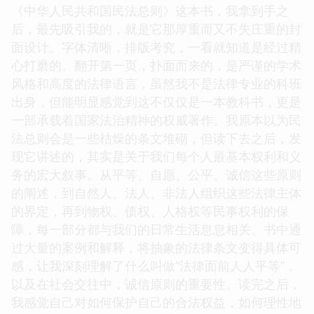
《中华人民共和国民法总则》这本书，我拿到手之
后，最先吸引我的，就是它那厚重而又不失庄重的封
面设计。字体清晰，排版考究，一看就知道是经过精
心打磨的。翻开第一页，扑面而来的，是严谨的学术
风格和高度的法律语言，虽然我不是法律专业的科班
出身，但能明显感觉到这不仅仅是一本教科书，更是
一部承载着国家法治精神的权威著作。我原本以为民
法总则会是一些枯燥的条文堆砌，但读下去之后，发
现它讲述的，其实是关于我们每个人最基本权利和义
务的宏大叙事。从平等、自愿、公平、诚信这些原则
的阐述，到自然人、法人、非法人组织这些法律主体
的界定，再到物权、债权、人格权等民事权利的保
障，每一部分都与我们的日常生活息息相关。书中通
过大量的案例和解释，将抽象的法律条文变得具体可
感，让我深刻理解了什么叫做“法律面前人人平等”，
以及在社会交往中，诚信原则的重要性。读完之后，
我感觉自己对如何保护自己的合法权益，如何理性地