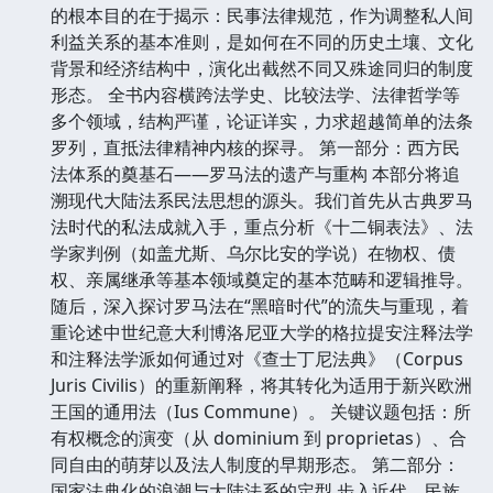
的根本目的在于揭示：民事法律规范，作为调整私人间
利益关系的基本准则，是如何在不同的历史土壤、文化
背景和经济结构中，演化出截然不同又殊途同归的制度
形态。 全书内容横跨法学史、比较法学、法律哲学等
多个领域，结构严谨，论证详实，力求超越简单的法条
罗列，直抵法律精神内核的探寻。 第一部分：西方民
法体系的奠基石——罗马法的遗产与重构 本部分将追
溯现代大陆法系民法思想的源头。我们首先从古典罗马
法时代的私法成就入手，重点分析《十二铜表法》、法
学家判例（如盖尤斯、乌尔比安的学说）在物权、债
权、亲属继承等基本领域奠定的基本范畴和逻辑推导。
随后，深入探讨罗马法在“黑暗时代”的流失与重现，着
重论述中世纪意大利博洛尼亚大学的格拉提安注释法学
和注释法学派如何通过对《查士丁尼法典》（Corpus
Juris Civilis）的重新阐释，将其转化为适用于新兴欧洲
王国的通用法（Ius Commune）。 关键议题包括：所
有权概念的演变（从 dominium 到 proprietas）、合
同自由的萌芽以及法人制度的早期形态。 第二部分：
国家法典化的浪潮与大陆法系的定型 步入近代，民族