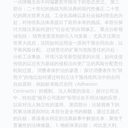
一法律概念在不同编纂哲学指导下的形态变迁。 第三
部分：二十世纪的挑战与民法典的现代性修正 二十世
纪的两次世界大战、工业化高峰以及社会福利理念的兴
起，对传统私法体系提出了前所未有的挑战。本部分探
讨大陆法系如何进行“社会化”的自我修正。 重点分析领
域包括： 情势变更原则的引入与发展： 尤其关注两次
世界大战后，法院如何运用这一原则干预合同自由，以
平衡风险分配。 过错责任的扩展与危险责任的兴起：
分析工业事故、环境污染等新型损害的出现，如何促使
传统的以过失为基础的侵权法向更广泛的风险分配责任
机制过渡。 消费者保护法的渗透： 探讨消费者作为“弱
势方”的地位如何通过特别立法干预传统民法中的合同
自由原则，例如标准格式合同（Adhesion
Contracts）的规制。 法人制度的深化： 探讨公司法
中，特别是“揭开公司面纱”等理论在不同法域的应用，
以应对法人独立性的滥用。 第四部分：比较视角下的
民事法律原则对比 本部分是全书的精髓，通过主题式
的比较，将读者从特定的法典叙事中解放出来，聚焦于
普遍性的法律难题。 1. 物权体系比较： 对比意大利、