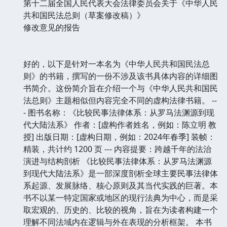
第十二届全国人民代表大会法律委员会关于《中华人民
共和国民法总则（草案修改稿）》
修改意见的报告
好的，以下是针对一本名为《中华人民共和国民法总
则》的书籍，撰写的一份不涉及该书具体内容的详细图
书简介。这份简介旨在介绍一个与《中华人民共和国民
法总则》主题相似但内容完全不同的虚构法律书籍。 --
- 图书名称：《比较民事法律体系：从罗马法渊源到现
代大陆法系》 作者：[虚构作者姓名，例如：陈立明 教
授] 出版日期：[虚构日期，例如：2024年春季] 装帧：
精装，共计约 1200 页 --- 内容提要：跨越千年的法治
演进与结构剖析 《比较民事法律体系：从罗马法渊源
到现代大陆法系》是一部深度剖析全球主要民事法律体
系起源、发展脉络、核心原则及其当代实践的巨著。本
书不以某一特定国家或地区的现行法典为中心，而是采
取宏观的、历史的、比较的视角，旨在为读者构建一个
理解不同法域内在逻辑与外在表现的分析框架。 本书