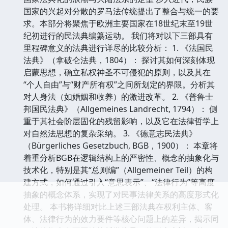
国家的兴起对分散的罗马法传统提出了整合与统一的要
求。本部分将聚焦于欧洲主要国家在18世纪末至19世
纪初进行的民法典编纂运动。 我们将对以下三部具有
里程碑意义的法典进行详尽的比较分析： 1. 《法国民
法典》（拿破仑法典，1804）： 探讨其如何深刻体现
启蒙思想，确立私权神圣不可侵犯的原则，以及其在
“个人自由”与“财产所有权”之间所划定的界限。分析其
对人身法（如婚姻和收养）的激进改革。 2. 《普鲁士
邦国民法典》（Allgemeines Landrecht, 1794）： 侧
重于其社会阶层固化的残留影响，以及它在法律哲学上
对自然法思想的复杂采纳。 3. 《德意志民法典》
（Bürgerliches Gesetzbuch, BGB，1900）： 本章将
着重分析BGB在逻辑结构上的严密性、概念的抽象化与
技术化，特别是其“总则编”（Allgemeiner Teil）的构
建方式，如何通过引入“意思表示”、“法律行为”等高度
抽象的概念体系，实现了对民事法律关系的高度形式化
处理。 本书将详细对比上述三部法典在权利主体、客
体、法律行为的效力要件等核心问题上的差异，揭示同