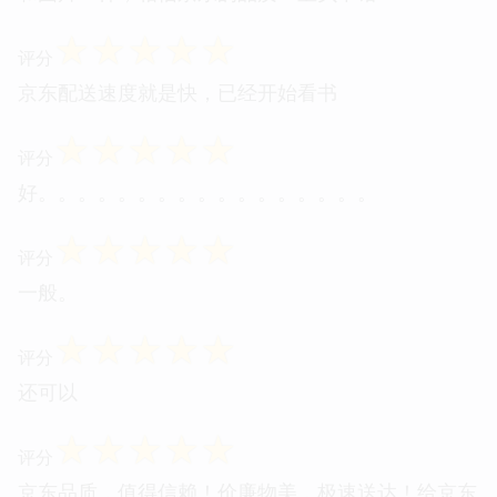
☆
☆
☆
☆
☆
评分
京东配送速度就是快，已经开始看书
☆
☆
☆
☆
☆
评分
好。。。。。。。。。。。。。。。。。
☆
☆
☆
☆
☆
评分
一般。
☆
☆
☆
☆
☆
评分
还可以
☆
☆
☆
☆
☆
评分
京东品质，值得信赖！价廉物美，极速送达！给京东