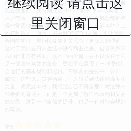
继续阅读 请点击这
统、最权威的方式，将民法最核心、最基础的内容展
现在我面前。我特别欣赏书中对“物权”的详尽阐述，
里关闭窗口
从所有权、用益物权到担保物权，每一个概念都解释
得非常透彻，让我明白了自己在房产、车辆等财产上
的权利边界。而且，书中对“债权”的讲解，也让我对
合同的签订、履行以及债务关系有了更深入的理解，
这对于我们在日常生活中进行商业往来、借贷关系等
方面都非常有帮助。这本书的价值，并不仅仅在于它
是一部法律条文的集合，更在于它展现了一种现代社
会运行的基本规则和逻辑。它强调的是公平、公正、
诚信，这些原则贯穿始终，让人感受到法律的温度和
力量。读完这本书，我感觉自己不再是那个对法律一
知半解的普通人，而是一个更加了解自己权利和义务
的公民，这是一种自信的提升，也是一种对社会规则
的尊重。
☆
☆
☆
☆
☆
评分