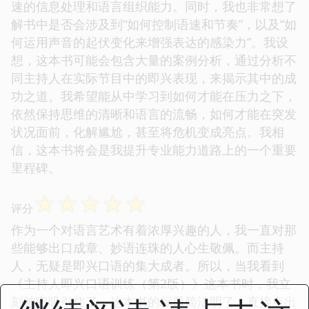
速的信息处理和语言组织能力。同时，我也非常想了
解书中是否会涉及到“如何控制语速和节奏”，以及“如
何运用声音的起伏变化来增强表达的感染力”。我设
想，这本书可能会包含大量的案例分析，通过分析不
同主持人在实际节目中的即兴表现，来揭示其中的成
功之道。我希望能从中学习到如何才能在压力之下，
依然保持思维的清晰和语言的流畅，如何才能在突发
状况面前，化解尴尬，甚至将危机变成亮点。我相
信，这本书将会是我提升专业能力道路上的一个重要
里程碑。
☆
☆
☆
☆
☆
评分
作为一个对语言艺术有着浓厚兴趣的人，我一直对那
些能够出口成章、妙语连珠的人心生敬佩。而主持
人，无疑是即兴口语的集大成者。所以，当我看到
《主持人即兴口语训练（第2版）》这本书时，我立
刻被它吸引住了。这本书的标题简洁明了，直接点出