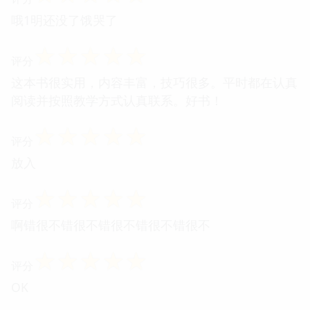
哦1明还没了饿哭了
☆
☆
☆
☆
☆
评分
这本书很实用，内容丰富，技巧很多。平时都在认真
阅读并按照教学方式认真联系。好书！
☆
☆
☆
☆
☆
评分
放入
☆
☆
☆
☆
☆
评分
啊错很不错很不错很不错很不错很不
☆
☆
☆
☆
☆
评分
OK