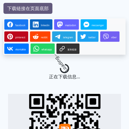
下载链接在页面底部
facebook
linkedin
mastodon
messenger
pinterest
reddit
telegram
twitter
viber
vkontakte
whatsapp
复制链接
Loading...
正在下载信息...