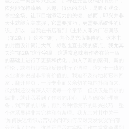
能力之一就是即兴反应，那种在完全没稿的情况下，
依然能保持流畅、风趣、得体的表达，是吸引观众、
掌控全场、让节目增添活力的关键。然而，即兴并非
天生就能完美掌握，它需要技巧，更需要系统性的训
练。所以，当我在书店看到《主持人即兴口语训练
（第2版）》这本书时，内心是充满期待的。这本书
的封面设计简洁大气，标题也直击我的痛点。我尤其
关注“第2版”这个字眼，这通常意味着作者在第一版
的基础上进行了更新和优化，加入了新的案例、新的
理论，或者根据实践反馈进行了调整，这对于一线的
从业者来说是非常有价值的。我迫不及待地将它带回
家，翻开扉页，一股专业而又亲切的氛围扑面而来。
虽然我还没有深入研读每一个章节，但仅仅是目录的
编排，就让我看到了作者的用心。从基础的心理准
备，到声音的训练，再到各种情境下的即兴技巧，整
个体系显得非常完整和有条理。我尤其对其中关于
“如何快速组织语言结构”和“如何应对突发状况”的部
分充满了好奇，这些正是我在实际工作中常常会遇到