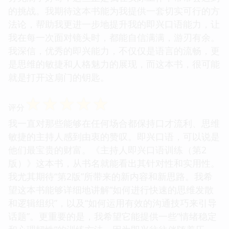
的挑战。我期待这本书能为我提供一套切实可行的方
法论，帮助我更进一步地提升我的即兴口语能力，让
我在每一次面对镜头时，都能自信满满，游刃有余。
我深信，优秀的即兴能力，不仅仅是语言的流畅，更
是思维的敏捷和人格魅力的展现，而这本书，很可能
就是打开这扇门的钥匙。
☆
☆
☆
☆
☆
评分
我一直对那些能够在任何场合都保持口才流利、思维
敏捷的主持人感到由衷的赞叹。即兴口语，可以说是
他们最宝贵的财富。《主持人即兴口语训练（第2
版）》这本书，从书名就能看出其针对性和实用性。
我尤其期待“第2版”所带来的新内容和新思路。我希
望这本书能够详细地讲解“如何进行快速的思维发散
和逻辑组织”，以及“如何运用有效的沟通技巧来引导
话题”。更重要的是，我希望它能提供一些“情绪稳定