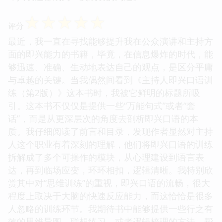
☆
☆
☆
☆
☆
评分
最近，我一直在寻找能够提升我在公众演讲和主持方
面的即兴能力的书籍，毕竟，在信息爆炸的时代，能
够迅速、准确、生动地表达自己的观点，是区分平庸
与卓越的关键。当我偶然间看到《主持人即兴口语训
练（第2版）》这本书时，我被它鲜明的标题所吸
引。这本书不仅仅是提供一些“万能句式”或者“套
话”，而是从更深层次的角度去剖析即兴口语的本
质。我仔细阅读了前言和目录，发现作者显然对主持
人这个职业有着深刻的理解，他们将即兴口语的训练
拆解成了多个可操作的模块，从心理建设到语言表
达，再到临场应变，环环相扣，逻辑清晰。我特别欣
赏其中对“思维训练”的重视，即兴口语的流畅，很大
程度上取决于大脑的快速反应能力，而这恰恰是很多
人忽略的训练环节。我期待书中能够提供一些行之有
效的思维导图、联想练习、或者逻辑梳理的方法，帮