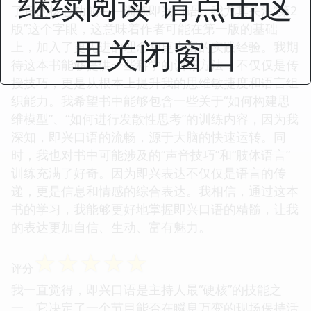
继续阅读 请点击这
了它的核心功能——训练即兴口语。我尤其关注“第2
版”这个字眼，这意味着作者可能在第一版的基础
里关闭窗口
上，加入了更先进的理念和更丰富的实践经验。我期
待这本书能够提供一些科学的训练方法，不仅仅是传
授技巧，更是从根本上提升我的思维敏捷度和语言组
织能力。我希望书中能够包含一些关于“如何构建思
维模型”、“如何进行发散性思考”的训练内容，因为我
深知，即兴口语的流畅，源于大脑的快速运转。同
时，我也对书中可能涉及的“声音技巧”和“肢体语言”
训练充满了好奇。因为即兴表达不仅仅是语言的传
递，更是信息和情感的综合表达。我相信，通过这本
书的学习，我能够更好地掌握即兴口语的精髓，让我
的表达更加自信、生动、富有魅力。
☆
☆
☆
☆
☆
评分
我一直觉得，即兴口语是主持人最“硬核”的技能之
一，它决定了一个节目能否在瞬息万变的现场保持活