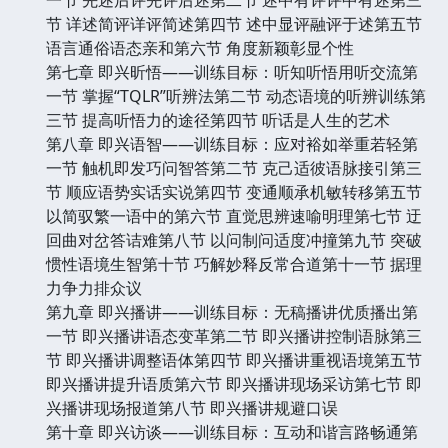
节 详述简评详评简述第四节 述中显评融评于述第五节
语言通俗语态亲和第六节 角度新颖彰显个性
第七章 即兴昕悟——训练目标：听知听悟用听交流第
一节 掌握“TQLR”听辨法第二节 动态语境的听辨训练第
三节 提高听悟力的途径第四节 听话是人生的艺术
第八章 即兴语智——训练目标：应对裕如举重若轻第
一节 触机即发巧问智答第二节 克己适彼语脉接引第三
节 顺应语势实话实说第四节 变通顺承机敏转移第五节
以简驭繁一语中的第六节 直觉思辨速喻明理第七节 迂
回曲对岔答诘难第八节 以问制问适度冲撞第九节 突破
惯性语境生智第十节 巧解妙释反常合道第十一节 据理
力争力排众议
第九章 即兴播讲——训练目标：无稿播讲优质播出第
一节 即兴播讲语态变革第二节 即兴播讲控制语脉第三
节 即兴播讲调整语体第四节 即兴播讲重视语境第五节
即兴播讲提升语质第六节 即兴播讲现场采访第七节 即
兴播讲现场报道第八节 即兴播讲规避口误
第十章 即兴访谈——训练目标：互动和谐言路畅通第