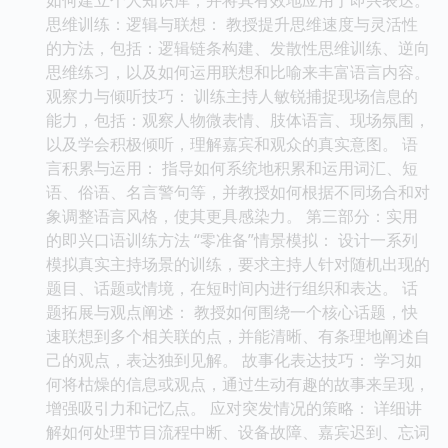
思维训练：逻辑与联想： 教授提升思维速度与灵活性
的方法，包括：逻辑链条构建、发散性思维训练、逆向
思维练习，以及如何运用联想和比喻来丰富语言内容。
观察力与倾听技巧： 训练主持人敏锐捕捉现场信息的
能力，包括：观察人物微表情、肢体语言、现场氛围，
以及学会积极倾听，理解嘉宾和观众的真实意图。 语
言积累与运用： 指导如何系统地积累和运用词汇、短
语、俗语、名言警句等，并教授如何根据不同场合和对
象调整语言风格，使其更具感染力。 第三部分：实用
的即兴口语训练方法 “零准备”情景模拟： 设计一系列
模拟真实主持场景的训练，要求主持人针对随机出现的
题目、话题或情境，在短时间内进行组织和表达。 话
题拓展与观点阐述： 教授如何围绕一个核心话题，快
速联想到多个相关联的点，并能清晰、有条理地阐述自
己的观点，表达独到见解。 故事化表达技巧： 学习如
何将枯燥的信息或观点，通过生动有趣的故事来呈现，
增强吸引力和记忆点。 应对突发情况的策略： 详细讲
解如何处理节目流程中断、设备故障、嘉宾迟到、忘词