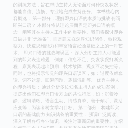
的训练方法，旨在帮助主持人无论面对何种突发状况，
都能自信、流畅、专业地完成主持任务。 本书核心内
容概览： 第一部分：理解即兴口语的本质与挑战 何谓
即兴口语？ 本部分将从理论层面界定即兴口语的概
念，阐释其在主持人工作中的重要性。我们将探讨即兴
口语并非“无准备”，而是建立在深厚知识储备、敏锐观
察力、快速思维能力和丰富语言经验基础之上的一种艺
术。 即兴口语的挑战与误区： 深入分析主持人可能遇
到的即兴表达难题，例如：信息不足、突发状况打断流
程、嘉宾表现超出预期、技术故障、观众互动失控等。
同时，也将揭示常见的即兴口语误区，如：过度依赖套
话、词不达意、回避问题、逻辑混乱等。 优秀主持人
的即兴特质： 通过分析多位知名主持人的成功案例，
提炼出他们在即兴口语方面的共性特质，如：沉着冷
静、逻辑清晰、语言生动、情感真挚、善于倾听、灵活
应变等，为读者树立学习目标。 第二部分：构建即兴
口语的基础能力 知识储备的重要性： 强调广泛阅读、
深入了解各行各业知识、关注时事新闻的重要性。介绍
如何建立个人知识库，并将其有效地应用于即兴表达。