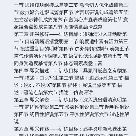
一节 思维模块组接成篇第二节 悬念切人优化成篇第三
节 散点聚合连缀成篇第四节 片言居要说句成篇第五节
挂挡起步神侃成篇第六节 言为心声直表成篇第七节 意
象组合点染成篇第八节 意随情遣融情成篇
第三章 即兴修辞——训练目标：准确清晰入耳动听第
一节 口齿清晰语清意明第二节 响度适中富有活力第三
节 把握重音目的明晰第四节 讲究停顿控制节 奏第五节
声气传情活化语调第六节 语义过滤现场调节第七节 感
同身受适度移情第八节 体态词素表意丰富
第四章 即兴描述——训练目标：具象可感言之有物第
一节 描述：口头写生第二节 描述：追述示现第三节 描
述：说x，不说“X”第四节 描述：展说显像第五节 描
述：疏笔点染第六节 描述：仿说评话
第五章 即兴解说——训练目标：深入浅出语清意明第
一节 简约性解说第二节 形象性解说第三节 阐明性解说
第四节 纲目性解说第五节 平实性解说第六节 谐趣性解
说
第六章 即兴评述——训练目标：述事义理新意迭出第
一节 先述后评先评后述第二节 述中有评评中有述第三