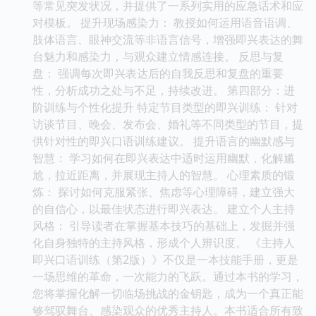
等常见突发状况，并提供了一系列实用的应急话术和应
对模板。 提升现场感染力： 教授如何运用语音语调、
肢体语言、眼神交流等非语言信号，增强即兴表达的舞
台魅力和感染力，与观众建立情感连接。 反思与复
盘： 强调每次即兴表达后的自我反思和复盘的重要
性，分析成功之处与不足，持续改进。 第四部分：进
阶训练与个性化提升 特定节目类型的即兴训练： 针对
访谈节目、晚会、发布会、婚礼等不同类型的节目，提
供针对性的即兴口语训练建议。 提升语言的幽默感与
智慧： 学习如何在即兴表达中适时运用幽默，化解尴
尬，拉近距离，并展现主持人的智慧。 心理素质的锻
炼： 探讨如何克服紧张、焦虑等心理障碍，建立强大
的自信心，以最佳状态进行即兴表达。 建立个人主持
风格： 引导读者在掌握基本技巧的基础上，发掘并强
化自身独特的主持风格，形成个人辨识度。 《主持人
即兴口语训练（第2版）》不仅是一本技能手册，更是
一场思维的革命，一次能力的飞跃。通过本书的学习，
您将掌握化解一切临场挑战的金钥匙，成为一个真正能
够驾驭舞台、感染观众的优秀主持人。本书适合所有致