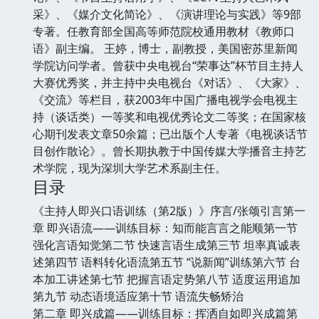
采》、《媒介文化简论》、《演讲理论与实践》等9部
专著。任教育部全国高等师范院校通用教材《教师口
语》副主编。 王婷，博士，副教授，美国密苏里新闻
学院访问学者。曾获中央电视台“荣事达”杯节目主持人
大赛优秀奖，并主持中央电视台《对话》、《大家》、
《交流》等栏目，获2003年中国广播电视学会电视主
持（谈话类）一等奖和电视优秀论文二等奖；在国家核
心期刊发表文章50余篇；已出版个人专著《电视谈话节
目创作散论》。曾长期执教于中国传媒大学播音主持艺
术学院，现为深圳大学艺术系副主任。
目录
《主持人即兴口语训练（第2版）》序言/张颂引言第一
章 即兴语流——训练目标：知而能言言之能顺第一节
强化言语知觉第二节 快速言语生成第三节 坦率真诚表
述第四节 语料转化语流第五节 “说新闻”训练第六节 台
本加工讲述第七节 把握言语定势第八节 适度运用追加
第九节 动态语境适应第十节 语流失畅矫治
第二章 即兴成篇——训练目标：挥洒自如即兴成篇第