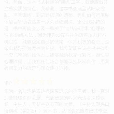
性。然而，这本书从标题的“训练”二字，就透露出其
注重实践的特点。我猜测，这本书会涵盖从呼吸控
制、声音训练，到语速语调的调整，再到如何运用肢
体语言辅助表达等一系列基础训练。更让我期待的
是，书中可能会涉及一些关于“情绪管理”和“心理韧
性”的训练方法，因为即兴发挥往往伴随着压力和不
确定性，能够稳定自己的情绪，保持积极的心态，是
做出精彩即兴表达的前提。我希望能在这本书中找到
一套完整的训练体系，能够帮助我克服紧张、胆怯等
心理障碍，让我在任何场合都能保持从容自信，用富
有感染力的语言与观众建立连接。
☆
☆
☆
☆
☆
评分
作为一名对沟通表达有深度追求的学习者，我一直对
那些能够自然流露、充满智慧的即兴表达者深感钦
佩。主持人，无疑是这方面的大师。《主持人即兴口
语训练（第2版）》这本书，从书名就能看出其专业