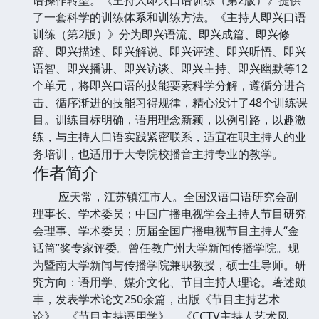
了一套科学的训练体系和训练方法。《主持人即兴口语
训练（第2版）》分为即兴语流、即兴成篇、即兴修
辞、即兴描述、即兴解说、即兴评述、即兴听悟、即兴
语智、即兴播讲、即兴访谈、即兴主持、即兴幽默等12
个单元，将即兴口语的技能要素科学分解，遵循分进合
击、循序渐进的技能习得规律，精心没计了48个训练课
目。训练目标明确，语用理念新颖，以例引路，以趣激
练，与主持人口语实践紧密联系，适宜在职主持人的业
务培训，也适用于大专院校播音主持专业的教学。
作者简介
应天常，江苏镇江市人。全国汉语口语研究会副
理事长、学术委员；中国广播电视学会主持人节目研究
会理事、学术委员；历届全国广播电视节目主持人“金
话筒”奖专家评委。曾任教广州大学新闻传播学院。现
为暨南大学新闻与传播学院兼职教授，硕士生导师。研
究方向：语用学、媒介文化、节目主持人理论。著述颇
丰，发表学术论文250余篇，出版《节目主持艺术
论》、《节目主持语用学》、《CCTV主持人艺术风