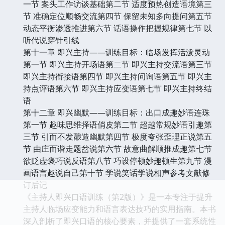
一节 案头工作访谈基础第二节 适度预热创造语境第三
节 准确定位顺畅交流第四节 保留未知多向提问第五节
动态平衡渗透推进第六节 话语操作把握规律第七节 以
听代说穿针引线
第十一章 即兴主持——训练目标：临场发挥活泼灵动
第一节 即兴主持开场语第二节 即兴主持交流语第三节
即兴主持衔接语第四节 即兴主持问询语第五节 即兴主
持点评语第六节 即兴主持应变语第七节 即兴主持终结
语
第十二章 即兴幽默——训练目标：出口成趣妙语连珠
第一节 趣味思维择语俏皮第二节 超越常规妙语引趣第
三节 引而不发酿造幽默第四节 极度夸张歪理正说第五
节 由庄而谐走题岔说第六节 故意曲解顺推成趣第七节
欲贬虚褒巧说反语第八节 巧设停顿妙趣顿生第九节 漫
画语言趣说自己第十节 学说笑话学说相声参考文献修
订后记
《主持人即兴口语训练（第2版）》是一本专注于提升
主持人临场应变能力和语言表达技巧的实用指南。本书
深入剖析了即兴口语的核心要素，并提供了一套系统性