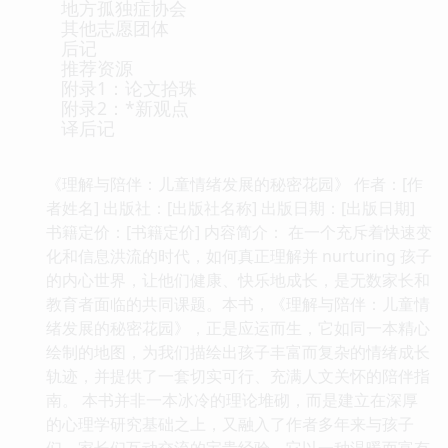
地方孤独症协会
其他志愿团体
后记
推荐资源
附录1：论文拾珠
附录2：*新观点
译后记
《理解与陪伴：儿童情绪发展的秘密花园》 作者：[作
者姓名] 出版社：[出版社名称] 出版日期：[出版日期]
书籍定价：[书籍定价] 内容简介： 在一个充斥着快速变
化和信息洪流的时代，如何真正理解并 nurturing 孩子
的内心世界，让他们健康、快乐地成长，是无数家长和
教育者面临的共同课题。本书，《理解与陪伴：儿童情
绪发展的秘密花园》，正是应运而生，它如同一本精心
绘制的地图，为我们描绘出孩子丰富而复杂的情绪成长
轨迹，并提供了一套切实可行、充满人文关怀的陪伴指
南。 本书并非一本冰冷的理论堆砌，而是建立在深厚
的心理学研究基础之上，又融入了作者多年来与孩子
们、家长们互动交流的宝贵经验。它以一种温暖而富有