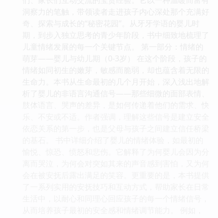
洞察力的笔触，带领读者走进孩子内心深处那个充满好
奇、探索与成长的“秘密花园”。从牙牙学语的婴儿时
期，到步入独立思考的青少年阶段，书中细致地梳理了
儿童情绪发展的每一个关键节点。 第一部分：情绪的
萌芽——婴儿与幼儿期（0-3岁） 在这个阶段，孩子的
情绪如同初生的嫩芽，敏感而脆弱，却也蕴含着无限的
生命力。本书从生命最初的几个月开始，深入浅出地解
析了婴儿的非语言沟通信号——那些细微的面部表情、
肢体语言、哭声的差异，是如何传递着他们的需求、快
乐、不安或不适。作者强调，理解这些信号是建立安全
依恋关系的第一步，也是父母与孩子之间建立信任桥梁
的基石。 书中详细介绍了婴儿的情绪体验，如最初的
愉悦、惊恐、愤怒和悲伤。它解释了为何婴儿会因为分
离而哭泣，为何会对突如其来的声音感到害怕，又为何
会在被安抚后露出满足的笑容。更重要的是，本书提供
了一系列实用的安抚技巧和互动方式，帮助家长在日常
生活中，以耐心和同理心回应孩子的每一个情绪信号，
从而培养孩子最初的安全感和情绪调节能力。 例如，