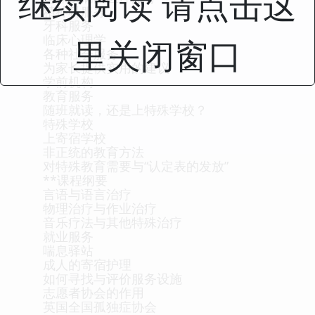
继续阅读 请点击这
精神科服务
牙科服务
临床心理学
里关闭窗口
各种社会服务
为家长提供实用的建议
学前机构
教育服务
随班就读，还是上特殊学校？
特殊学校
上寄宿学校
非正统的教育方法
对特殊教育需要与“认定表的发放”
**课程纲要
言语与语言治疗
物理治疗与作业治疗
音乐疗法与其他特殊治疗
就业服务
喘息驿站
成人的寄宿护理
如何寻找与评价服务设施
志愿者协会的作用
英国全国孤独症协会