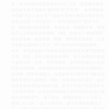
此，本书提供的不是简单的“纠正”方法，而是教导家长
如何成为孩子情绪的“翻译官”和“引导者”。 如何帮助孩
子理解“为什么会生气”？如何引导他们用语言而非行为
来表达愤怒？书中提供了一系列“情绪词汇”的学习方
法，例如通过绘本故事、角色扮演、情绪图卡等，帮助
孩子认识和命名各种情绪。同时，也提供了“情绪管理”
的初步策略，如深呼吸、数数、暂时离开现场等，让孩
子在家长温和的引导下，学习如何应对强烈的情绪。
此外，本书还会探讨学龄前儿童的社会性发展与情绪的
关系。例如，在幼儿园或游乐场中，孩子会遇到与其他
小朋友分享、合作、竞争等情境，这些经历都会引发他
们复杂的情绪。作者将指导家长如何帮助孩子理解他人
的情绪，培养共情能力，以及如何在冲突中学习解决问
题和管理自己的情绪。例如，会提供如何与孩子一起讨
论绘本角色遇到的情绪问题，如何引导孩子在游戏中学
习分享和等待，以及如何帮助孩子识别和回应其他小朋
友的表情和语气。 第三部分：情绪的成长——小学儿
童期（6-12岁） 进入小学阶段，孩子的情绪发展进入
了一个更加稳定但同时也面临更多挑战的时期。他们的