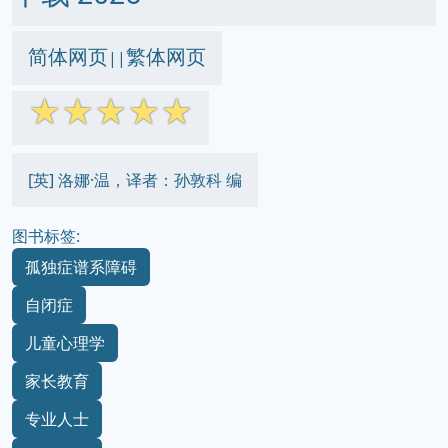
简体网页
繁体网页
||
☆
☆
☆
☆
☆
[英] 洛娜·温，译者：孙敦科 编
图书标签:
孤独症谱系障碍
自闭症
儿童心理学
家长教育
专业人士