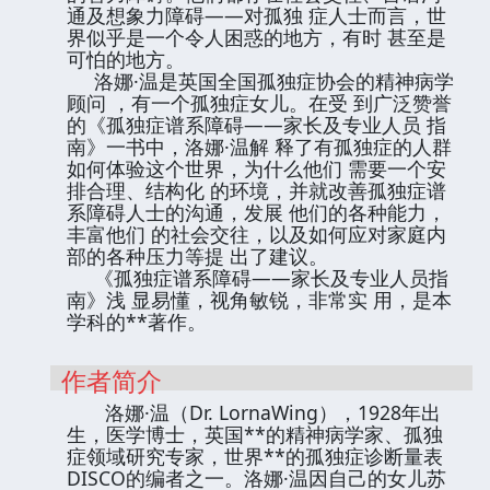
通及想象力障碍——对孤独 症人士而言，世
界似乎是一个令人困惑的地方，有时 甚至是
可怕的地方。
洛娜·温是英国全国孤独症协会的精神病学
顾问 ，有一个孤独症女儿。在受 到广泛赞誉
的《孤独症谱系障碍——家长及专业人员 指
南》一书中，洛娜·温解 释了有孤独症的人群
如何体验这个世界，为什么他们 需要一个安
排合理、结构化 的环境，并就改善孤独症谱
系障碍人士的沟通，发展 他们的各种能力，
丰富他们 的社会交往，以及如何应对家庭内
部的各种压力等提 出了建议。
《孤独症谱系障碍——家长及专业人员指
南》浅 显易懂，视角敏锐，非常实 用，是本
学科的**著作。
作者简介
洛娜·温（Dr. LornaWing），1928年出
生，医学博士，英国**的精神病学家、孤独
症领域研究专家，世界**的孤独症诊断量表
DISCO的编者之一。洛娜·温因自己的女儿苏