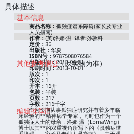
具体描述
基本信息
商品名称：
孤独症谱系障碍(家长及专业
人员指南)
作者：
(英)洛娜·温|译者:孙敦科
定价：
36
出版社：
华夏
ISBN号：
9787508076584
其他参考信息
出版时间：
2013-06-01
（以实物为准）
印刷时间：
2013-10-01
版次：
1
印次：
1
开本：
16开
包装：
平装
页数：
217
字数：
216千字
编辑推荐语
作为长期从事孤独症研究并有着多年临
床经验的**精神病学专家，同时也作为一个
孤独症人士的母亲，洛娜·温（LornaWing）
博士以其**的双重视角所写下的《孤独症谱
系障碍——家长及专业人员指南》，由于观