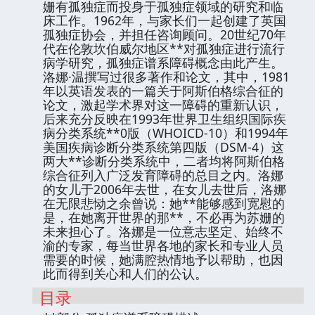
姗有孤独症而投身于孤独症领域的研究和临
床工作。1962年，与家长们一起创建了英国
孤独症协会，并担任咨询顾问。20世纪70年
代在伦敦坎伯威尔地区**对孤独症进行流行
病学研究，孤独症谱系障碍概念由此产生。
洛娜·温撰写过很多著作和论文，其中，1981
年以英语发表的一篇关于阿斯伯格综合征的
论文，激起学术界对这一障碍的重新认识，
后来充分反映在1993年世界卫生组织国际疾
病分类系统**0版（WHOICD-10）和1994年
美国疾病诊断分类系统第四版（DSM-4）这
两大**诊断分类系统中，二者均将阿斯伯格
综合征列入广泛发育障碍的总目之内。洛娜
的女儿于2006年去世，在女儿去世后，洛娜
在无限悲恸之余曾说：她**能够感到宽慰的
是，在她离开世界的那**，不必再为苏姗的
未来担心了。洛娜是一位意志坚定、始终不
渝的专家，每当世界各地的家长和专业人员
需要的时候，她满腔热情地予以帮助，也因
此而得到关心和人们的公认。
目录