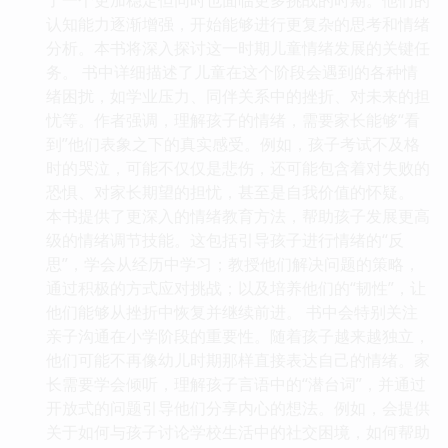
认知能力逐渐增强，开始能够进行更复杂的思考和情绪
分析。本书将深入探讨这一时期儿童情绪发展的关键任
务。 书中详细描述了儿童在这个阶段会遇到的各种情
绪困扰，如学业压力、同伴关系中的挫折、对未来的担
忧等。作者强调，理解孩子的情绪，需要家长能够“看
到”他们表象之下的真实感受。例如，孩子考试不及格
时的哭泣，可能不仅仅是悲伤，还可能包含着对失败的
恐惧、对家长期望的担忧，甚至是自我价值的怀疑。
本书提供了更深入的情绪教育方法，帮助孩子发展更高
级的情绪调节技能。这包括引导孩子进行情绪的“反
思”，学会从经历中学习；教授他们解决问题的策略，
通过积极的方式应对挑战；以及培养他们的“韧性”，让
他们能够从挫折中恢复并继续前进。 书中会特别关注
亲子沟通在小学阶段的重要性。随着孩子越来越独立，
他们可能不再像幼儿时期那样直接表达自己的情绪。家
长需要学会倾听，理解孩子言语中的“潜台词”，并通过
开放式的问题引导他们分享内心的想法。例如，会提供
关于如何与孩子讨论学校生活中的社交困境，如何帮助