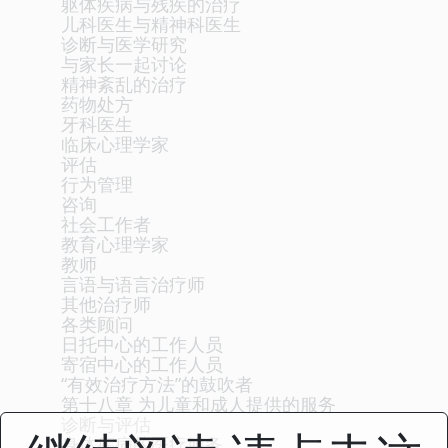
躯体疾病与残疾的治疗
儿科医生与精神科医生
诊断与医学研究
与家长一起讨论
精神紊乱的治疗
药物处方
牙科医生
临床心理学家
评估
行为管理
咨询
社会工作者
教育心理学家
教师
言语与语言治疗师
其他治疗师
各类顾问
日托中心的工作人员
寄宿中心的工作人员
“有效治疗方法”的鼓吹者
第十八章 为儿童和成人提供的服务
诊断与评估
身体疾病的医疗服务