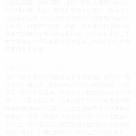
的理论基础、操作流程、适用对象以及预期的效果进
行详细说明。此外，我也希望书中能包含一些关于学
校教育的建议，比如如何为ASD学生创建包容性的学
习环境，如何与学校老师合作，以及如何根据孩子的
具体需求制定个性化的教育计划。对于家长来说，书
中关于情绪管理和自我关怀的章节，也会是他们非常
需要的宝贵资源。
☆
☆
☆
☆
☆
评分
这本书的章节划分我猜想会非常系统化。也许第一部
分会从基础入手，解释什么是孤独症谱系障碍，它的
成因（可能涉及遗传、环境等多种因素的复杂交互作
用），以及诊断流程。我期待看到书中能够用清晰的
图表和案例来辅助说明，让读者能够更直观地理解这
些概念。接着，我推测书中会深入探讨ASD儿童在社
交沟通、行为模式以及感官处理方面可能存在的独特
挑战。例如，如何理解ASD儿童非语言沟通的困难，