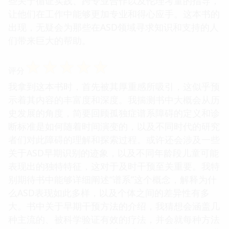
些关于循证实践、跨专业合作以及伦理考量的指导，
让他们在工作中能够更加专业和得心应手。这本书的
出现，无疑会为那些在ASD领域寻求知识和支持的人
们带来巨大的帮助。
☆
☆
☆
☆
☆
评分
我拿到这本书时，首先被其厚重感所吸引，这似乎预
示着其内容的丰富度和深度。我揣测书中大概会从历
史发展的角度，简要回顾孤独症谱系障碍的定义和诊
断标准是如何随着时间演变的，以及不同时代的研究
者们对此障碍的理解和探索过程。或许还会涉及一些
关于ASD早期识别的迹象，以及不同年龄段儿童可能
表现出的独特特征，这对于及时干预至关重要。我特
别期待书中能够详细阐述“谱系”这个概念，解释为什
么ASD表现如此多样，以及个体之间的差异性有多
大。书中关于早期干预方法的介绍，我猜想会涵盖几
种主流的、被科学验证有效的疗法，并会就每种方法