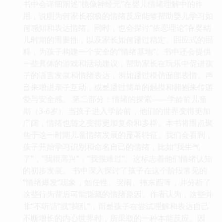
书中会详细阐述“镜像神经元”在婴儿情绪理解中的作
用，说明为何家长积极的情绪反应能够帮助婴儿学习如
何感知和表达情绪。同时，也会探讨“依恋理论”在婴幼
儿时期的重要性，以及家长如何通过稳定、回应式的照
料，为孩子构建一个安全的“情绪基地”。书中还会提供
一些具体的游戏和活动建议，帮助家长在玩乐中促进孩
子的语言发展和情绪表达，例如通过模仿面部表情、声
音来增进亲子互动，或是通过简单的触摸和拥抱来传递
爱与安全感。 第二部分：情绪的探索——学龄前儿童
期（3-6岁） 当孩子进入学龄前，他们的世界变得更加
广阔，情绪也随之变得更加复杂和多样。本书将重点聚
焦于这一时期儿童情绪发展的显著特征。我们会看到，
孩子开始学习识别和命名自己的情绪，比如“我生气
了”，“我很高兴”，“我很难过”。这标志着他们情绪认知
的初步发展。 书中深入探讨了孩子在这个阶段常见的
“情绪爆发”现象，如任性、哭闹、摔东西等，并分析了
这些行为背后可能隐藏的情绪原因。作者认为，这些并
非“不听话”或“捣乱”，而是孩子在尝试理解和表达自己
不断增长的内心世界时，所采取的一种本能反应。因