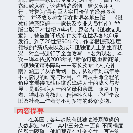
察细致入微，论述精辟透彻，建议实用可
行，被誉为“具有巨大实用价值的经典教科
书”，并译成多种文字在世界各地出版。 《孤
独症谱系障碍——家长及专业人员指南》**
版出版于20世纪70年代，原名为《孤独症儿
童》，曾被翻译成多种文字在世界各地印刷
发行。到了20世纪90年代，作者根据孤独症
领域的*新成果以及成年孤独症人士的生存状
况，对全书进行了全面改写，*名为现名。本
次中译本依据2003年的*新修订版重新翻译。
《孤独症谱系障碍——家长及专业人员指
南》涵盖了从诊断到干预，从幼年到成年等
不同阶段的研究与应用。作者从生命全程的
角度来看待孤独症谱系障碍人士的成长与发
展，是孤独症人士的父母和亲属、康复工作
者、特殊教育教师、精神科医生、心理学家
以及社会工作者等不可多得的必修读物。
内容提要
在英国，各年龄段有孤独症谱系障碍的
人数超过 50万，其中三分之一还有 不同程度
的智力障碍。他们都存在社会交往、言语沟