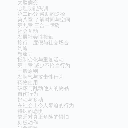
大脑病变
心理功能失调
第二部分 帮助的途径
第八章 了解时间与空间
第九章 三合一障碍
社会互动
发展社会性接触
旅行、度假与社交场合
沟通
想象力
抵制变化与重复活动
第十章 减少不恰当行为
一般原则
发脾气与攻击性行为
药物使用
破坏与乱动他人的物品
自伤行为
好动与多动
在社会上令人窘迫的行为
特殊的恐惧
缺乏对真正危险的惧怕
刻板动作
进食问题