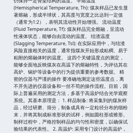
仍保持一定骨架结构的温度。 半熔温度
(Hemispherical Temperature, Th): 煤灰样品已发生显
著熔融，形成半球状，其高度与宽度之比达到一定值
（通常为1:2），表明其流动性开始增强。 流动温度
(Fluid Temperature, Tf): 煤灰样品完全熔融，呈流动
性液体状态，能够自由流动的温度。 结渣温度
(Slagging Temperature, Tsl): 在实际应用中，与结渣
风险直接相关的温度，通常指煤灰开始形成粘稠、易于
粘附的熔融体时的温度。 这四个关键温度点的测定，
能够全面地反映煤灰在高温下的熔融特性，为评估其在
高炉、锅炉等设备中的行为提供重要的参考数据。 精
密的仪器与严谨的操作 要准确地测定这些温度点，离
不开先进的仪器设备和一丝不苟的操作流程。目前，国
际上普遍采用的测定方法，多基于高温炉结合光学观察
系统。其基本原理是： 1. 样品制备: 将采集到的煤灰样
品，经过研磨、筛分，制备成具有一定粒径分布的细粉
末，并将其制成标准形状的试样，例如圆柱形或锥形。
制样过程中，严格控制样品的均匀性和密度，以确保试
验结果的代表性。 2. 高温炉: 采用专门设计的高温炉，