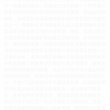
为一种重要的能源，其燃烧过程中的每一个环节都对
能量的有效利用和环境的影响至关重要。而煤灰的熔
融性，恰恰是影响煤炭燃烧效率和炉渣处理的关键因
素之一。我期待这本书能够深入探讨煤灰熔融性与煤
炭能量转换效率之间的内在联系。例如，低熔点的煤
灰是否更容易在锅炉受热面上形成结渣，从而阻碍传
热，降低锅炉效率？高熔点的煤灰是否更容易被处理
成有用的建材或被安全地排放？书中是否会提供一些
定量的分析，来评估煤灰熔融性变化对能源利用效率
的具体影响？我更希望它能结合热力学原理，解释煤
灰熔融的能量驱动因素，以及不同化学成分是如何影
响熔融过程的。如果这本书能将煤灰熔融性的测定方
法，与更广泛的能源科学议题联系起来，比如如何通
过优化煤炭利用来提高能源效率，减少温室气体排
放，或者如何开发更清洁、更高效的煤炭燃烧技术，
那么它将不仅仅是一本关于测定方法的指南，更是一
本具有前瞻性和战略意义的参考书，帮助我们从更宏