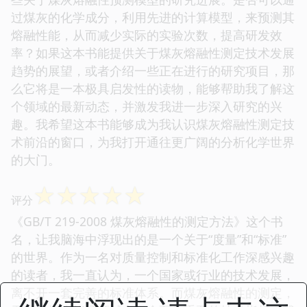
过煤灰的化学成分，利用先进的计算模型，来预测其
熔融性能，从而减少实际的实验次数，提高研发效
率？如果这本书能提供关于煤灰熔融性测定技术发展
趋势的展望，或者介绍一些正在进行的研究项目，那
么它将是一本极具启发性的读物，能够帮助我了解这
个领域的最新动态，并激发我进一步深入研究的兴
趣。我希望这本书能够成为我认识煤灰熔融性测定技
术前沿的窗口，为我打开通往更广阔的分析化学世界
的大门。
☆
☆
☆
☆
☆
评分
《GB/T 219-2008 煤灰熔融性的测定方法》这个书
名，让我脑海中浮现出的是一个关于“度量”和“标准”
的世界。作为一名对质量控制和标准化工作深感兴趣
的读者，我一直认为，一个国家或行业的技术发展，
离不开一套完善的标准体系。而煤灰熔融性的测定，