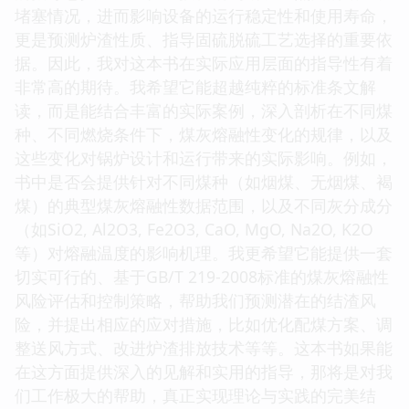
堵塞情况，进而影响设备的运行稳定性和使用寿命，
更是预测炉渣性质、指导固硫脱硫工艺选择的重要依
据。因此，我对这本书在实际应用层面的指导性有着
非常高的期待。我希望它能超越纯粹的标准条文解
读，而是能结合丰富的实际案例，深入剖析在不同煤
种、不同燃烧条件下，煤灰熔融性变化的规律，以及
这些变化对锅炉设计和运行带来的实际影响。例如，
书中是否会提供针对不同煤种（如烟煤、无烟煤、褐
煤）的典型煤灰熔融性数据范围，以及不同灰分成分
（如SiO2, Al2O3, Fe2O3, CaO, MgO, Na2O, K2O
等）对熔融温度的影响机理。我更希望它能提供一套
切实可行的、基于GB/T 219-2008标准的煤灰熔融性
风险评估和控制策略，帮助我们预测潜在的结渣风
险，并提出相应的应对措施，比如优化配煤方案、调
整送风方式、改进炉渣排放技术等等。这本书如果能
在这方面提供深入的见解和实用的指导，那将是对我
们工作极大的帮助，真正实现理论与实践的完美结