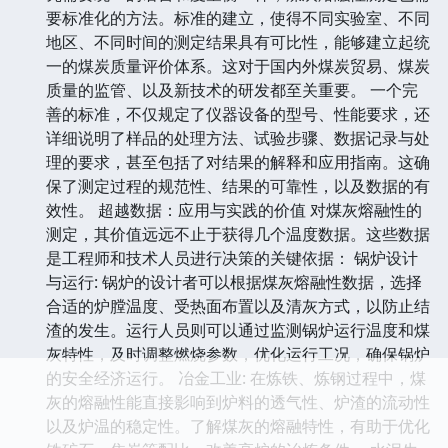
要标准化的方法。标准的建立，使得不同实验室、不同
地区、不同时间的测定结果具有可比性，能够建立起统
一的煤炭质量评价体系。这对于国内外煤炭贸易、煤炭
质量的监管、以及新技术的研发都至关重要。 一个完
善的标准，不仅规定了仪器设备的型号、性能要求，还
详细说明了样品的处理方法、试验步骤、数据记录与处
理的要求，甚至包括了对结果的解释和应用指南。这确
保了测定过程的规范性、结果的可靠性，以及数据的有
效性。 超越数据：应用与实践的价值 对煤灰熔融性的
测定，其价值远远不止于获得几个温度数据。这些数据
是工程师和技术人员进行决策的关键依据： 锅炉设计
与运行: 锅炉的设计者可以根据煤灰熔融性数据，选择
合适的炉膛温度、受热面布置以及清灰方式，以防止结
渣的发生。运行人员则可以通过监测锅炉运行温度和煤
灰特性，及时调整燃烧参数，优化运行工况，确保锅炉
的安全经济运行。 冶金工业: 在炼铁、炼钢过程中，煤
灰的熔融性能直接影响到炉料的透气性、炉渣的流动性
以及炉温的稳定性。了解煤灰的熔融特性，有助于优化