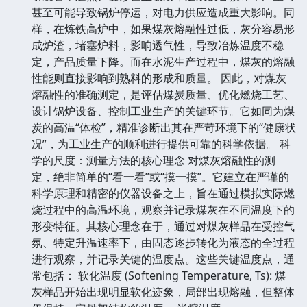
甚至可能导致锅炉停运，对电力供应造成重大影响。同
样，在炼铁高炉中，如果煤灰熔融性过低，灰分容易形
成炉渣，堵塞炉料，影响透气性，导致冶炼温度不稳
定，产品质量下降。而在水泥生产过程中，煤灰的熔融
性能则直接影响到熟料的形成和质量。 因此，对煤灰
熔融性的准确测定，是评估煤炭质量、优化燃烧工艺、
设计锅炉设备、控制工业生产的关键环节。它如同为煤
炭的高温“体检”，精准诊断出其在严苛环境下的“健康状
况”，为工业生产的顺利进行提供可靠的科学依据。 科
学的尺度：测量方法的核心理念 对煤灰熔融性的测
定，绝非简单的“看一看”或“摸一摸”。它建立在严谨的
科学原理和精密的仪器设备之上，旨在通过模拟实际燃
烧过程中的高温环境，观察并记录煤灰在不同温度下的
形变特征。其核心理念在于，通过对煤灰样品在受控气
氛、特定升温速率下，由固态逐步转化为液态的全过程
进行观察，并记录关键的温度点。这些关键温度点，通
常包括： 软化温度 (Softening Temperature, Ts): 煤
灰样品开始出现明显软化迹象，局部出现熔融，但整体