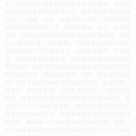
生，我正在努力建立起扎实的专业知识体系，而煤灰
的性质无疑是其中的重要一环。我希望这本书能为我
提供一个清晰、系统、权威的学习框架。我期待它能
从煤灰的宏观性质入手，例如其颜色、形态、粒度分
布等，然后深入到微观的化学成分和矿物组成，最终
引出“熔融性”这一核心参数。书中是否会详细介绍煤
灰熔融性的几个关键温度点，比如软化温度、半熔温
度、球熔温度和全熔温度，以及这些温度点的定义和
测定依据？我希望它能用清晰的图表和详细的文字来
解释这些概念，避免概念混淆。同时，我也希望能看
到一些关于煤灰熔融性与其他煤炭性质（如发热量、
挥发分、灰分含量等）之间关系的探讨。了解这些关
联性，将有助于我更全面地理解煤炭的燃烧特性。对
于GB/T 219-2008标准本身，我希望这本书不仅仅是
简单地罗列标准条文，而是能够对其进行深入的解读
和阐释，解释每一个条款背后的逻辑和意图。例如，
为什么标准会规定特定的样品前处理方法？为什么会