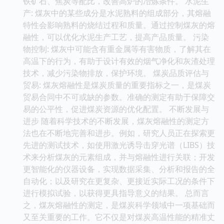
铁矿石、焦炭等配比，改善高炉的冶炼条件。 水泥生
产: 煤灰中的某些成分是水泥熟料的组成部分，其熔融
特性会影响熟料的烧结过程和质量。通过控制煤灰的熔
融性，可以优化水泥生产工艺，提高产品质量。 污染
物控制: 煤灰中可能含有重金属等有害物质，了解其在
高温下的行为，有助于设计有效的烟气净化和灰渣处理
技术，减少污染物排放，保护环境。 煤炭品质评估与
贸易: 煤灰熔融性是煤炭质量的重要指标之一，是煤炭
贸易合同中不可或缺的参数。准确的测定有助于保障交
易的公平性，促进煤炭资源的优化配置。 不断发展与
进步 随着科学技术的不断发展，煤灰熔融性的测定方
法也在不断地完善和进步。例如，研究人员正在探索更
先进的测试技术，如使用激光诱导击穿光谱（LIBS）技
术来分析煤灰的元素组成，并与熔融性进行关联；开发
更智能化的仪器设备，实现数据采集、分析和报告的全
自动化；以及研究在更复杂、更接近实际工况的条件下
进行模拟试验，以获得更具指导意义的结果。 总而言
之，煤灰熔融性的测定，是煤炭科学领域中一项基础而
又至关重要的工作。它不仅是对煤炭高温性能的精准丈