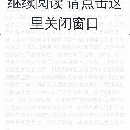
继续阅读 请点击这
无疑是煤炭能源领域中一个至关重要的技术指标。我
希望这本书能从标准化和质量控制的角度，深入阐述
GB/T 219-2008标准的制定背景、目的和意义。书中
里关闭窗口
是否会介绍标准制定的国际惯例和发展趋势，以及我
国在煤灰熔融性测定领域所处的位置？我更期待的
是，这本书能够详细解析该标准是如何体现质量控制
的原则，以及如何通过严格执行标准来保证煤灰熔融
性测定结果的可靠性、准确性和可比性。例如，书中
是否会讨论如何建立和完善质量保证体系，如何进行
实验室的资质认可，以及如何通过内部和外部的质量
控制来监控和评估检测结果的质量？我希望它能提供
一些关于如何理解和运用这些标准的案例，帮助我们
理解在实际工作中，如何正确地引用、执行和解释
GB/T 219-2008标准。如果这本书能够帮助我理解标
准化在技术发展中的重要作用，以及如何通过科学的
测量方法和严格的标准来提升煤炭能源行业的整体技
术水平和竞争力，那么它将是一本极具启迪意义的书
籍。