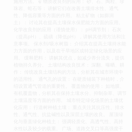
施用方法。 矿物质改良剂的应用： 砂、石、陶粒、珍
珠岩、蛭石等： 讲解它们在改善土壤排水性、通气
性、降低容重等方面的作用。 粘土矿物（如膨润
土）： 讨论其在提高土壤保水保肥能力方面的应用。
化学改良剂的应用（谨慎使用）： pH调节剂： 石灰
（提高pH）、硫磺（降低pH），讲解其使用方法和注
意事项。 保水剂/吸水树脂： 介绍其在提高土壤持水能
力方面的作用，以及在干旱地区或特定绿化场景的应
用。 缓释肥料： 讲解其优点，如减少养分流失，提供
植物持久养分。 土壤结构改良技术： 深翻、曝晒、耕
作： 传统改良土壤结构的方法，分析其在城市环境中
的适用性。 通气孔的设置： 在硬质铺装下种植时，介
绍设置通气管道的重要性。 覆盖物的使用： 如地膜、
有机覆盖物，分析其在保持土壤水分、抑制杂草、调节
土壤温度等方面的作用。 城市特定绿化场景的土壤优
化应用： 行道树种植土壤： 重点关注其抗压性、排水
性、通气性、抗盐碱性以及深层土壤的改良。 屋顶绿
化与垂直绿化种植土： 强调轻质化、高透气性、高持
水性以及较少的载重。 广场、道路交叉口等高强度干