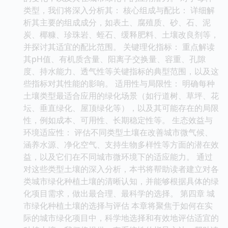
类型，我们将深入分析其： 核心组成与配比： 详细解
析其主要的组成成分，如表土、腐殖质、砂、石、泥
炭、椰糠、珍珠岩、蛭石、缓释肥料、土壤改良剂等，
并探讨其适宜的配比范围。 关键理化指标： 重点解读
其pH值、有机质含量、阳离子交换量、容重、孔隙
度、持水能力、透气性等关键指标的典型范围，以及这
些指标对其性能的影响。 适用性与局限性： 明确每种
土壤类型最适合应用的绿化场景（如行道树、草坪、花
坛、垂直绿化、屋顶绿化等），以及其可能存在的局限
性，例如成本、可用性、长期稳定性等。 生态效益与
环境适应性： 评估不同类型土壤在改善城市微气候、
涵养水源、净化空气、支持生物多样性等方面的潜在效
益，以及它们在不同城市微环境下的适应能力。 通过
对这些类型土壤的深入分析，本书将帮助读者建立对各
类城市绿化种植土壤的清晰认知，并能够根据具体的绿
化项目需求，做出最合理、最科学的选择。 第四章 城
市绿化种植土壤的选择与评估 本章将聚焦于如何在实
际的城市绿化项目中，科学地选择和有效地评估适宜的