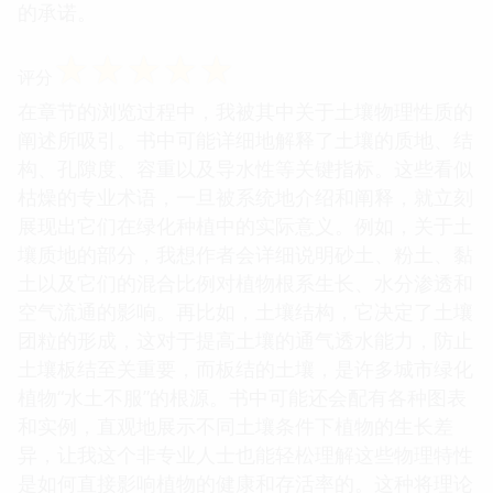
的承诺。
☆
☆
☆
☆
☆
评分
在章节的浏览过程中，我被其中关于土壤物理性质的
阐述所吸引。书中可能详细地解释了土壤的质地、结
构、孔隙度、容重以及导水性等关键指标。这些看似
枯燥的专业术语，一旦被系统地介绍和阐释，就立刻
展现出它们在绿化种植中的实际意义。例如，关于土
壤质地的部分，我想作者会详细说明砂土、粉土、黏
土以及它们的混合比例对植物根系生长、水分渗透和
空气流通的影响。再比如，土壤结构，它决定了土壤
团粒的形成，这对于提高土壤的通气透水能力，防止
土壤板结至关重要，而板结的土壤，是许多城市绿化
植物“水土不服”的根源。书中可能还会配有各种图表
和实例，直观地展示不同土壤条件下植物的生长差
异，让我这个非专业人士也能轻松理解这些物理特性
是如何直接影响植物的健康和存活率的。这种将理论