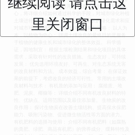
继续阅读 请点击这
种植土壤的改良与优化应用 本章是本书的实践应用核
心，将详细介绍如何通过科学的手段，对城市绿化种植
里关闭窗口
土壤进行改良和优化，以满足日益增长的绿化需求和应
对城市环境的挑战。 土壤改良的原则与策略： 以人为
本，以植物为中心： 强调土壤改良的最终目的是服务
于植物的健康生长和城市绿化的整体效益。 科学循
证，因地制宜： 根据土壤检测结果和绿化项目的具体
需求，采取有针对性的改良措施。 生态友好，可持续
发展： 优先选用环境友好、可再生、对生态系统无害
的改良材料和方法。 成本效益，综合考量： 在保证效
果的前提下，考虑改良的经济可行性。 常用的土壤改
良材料与技术： 有机质的添加与应用： 腐殖质、堆
肥、泥炭、椰糠等： 详细介绍不同有机改良材料的特
性、优缺点、适用范围以及最佳添加量。 生物炭的改
良作用： 探讨生物炭在改善土壤结构、提高保水保肥
能力、吸附污染物、促进微生物活性等方面的潜力。
有机肥料的选择与使用： 介绍不同有机肥料（如腐熟
的粪肥、绿肥、商品有机肥）的营养成分、缓释特性及