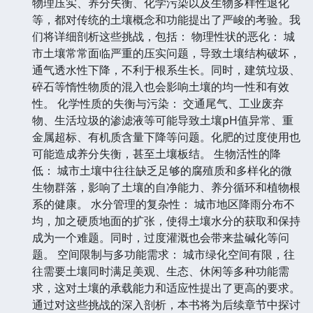
物理压实、养分失衡、化学污染以及生物多样性退化
等，都对传统的土壤概念和功能提出了严峻的考验。我
们将详细剖析这些挑战，包括： 物理性状的恶化： 城
市土壤常常面临严重的压实问题，导致土壤结构破坏，
通气透水性下降，不利于根系生长。同时，建筑垃圾、
碎石等惰性物质的混入也会影响土壤的均一性和有效
性。 化学性质的失衡与污染： 交通尾气、工业废弃
物、生活垃圾的渗滤液等可能导致土壤pH值异常、重
金属超标、有机质含量下降等问题。化肥的过度使用也
可能造成养分失衡，甚至土壤板结。 生物活性的降
低： 城市土壤中往往缺乏足够的腐殖质和多样化的微
生物群落，影响了土壤的自净能力、养分循环和植物根
系的健康。 水分管理的复杂性： 城市地区降雨分布不
均，加之硬质地面的扩张，使得土壤水分的获取和保持
成为一个难题。同时，过度灌溉也会带来盐碱化等问
题。 空间限制与多功能需求： 城市绿化空间有限，往
往需要土壤同时满足美观、生态、休闲等多种功能需
求，这对土壤的承载能力和适应性提出了更高的要求。
通过对这些挑战的深入剖析，本书将为后续章节中探讨