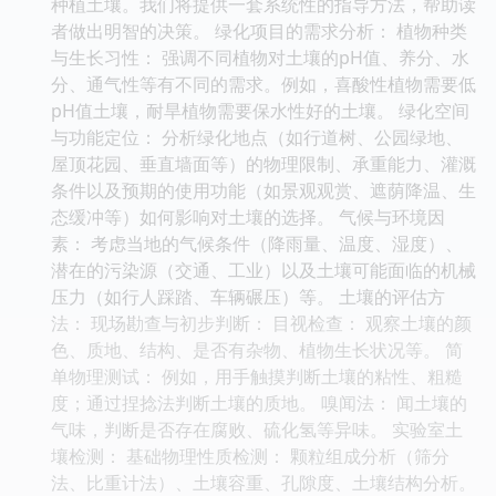
种植土壤。我们将提供一套系统性的指导方法，帮助读
者做出明智的决策。 绿化项目的需求分析： 植物种类
与生长习性： 强调不同植物对土壤的pH值、养分、水
分、通气性等有不同的需求。例如，喜酸性植物需要低
pH值土壤，耐旱植物需要保水性好的土壤。 绿化空间
与功能定位： 分析绿化地点（如行道树、公园绿地、
屋顶花园、垂直墙面等）的物理限制、承重能力、灌溉
条件以及预期的使用功能（如景观观赏、遮荫降温、生
态缓冲等）如何影响对土壤的选择。 气候与环境因
素： 考虑当地的气候条件（降雨量、温度、湿度）、
潜在的污染源（交通、工业）以及土壤可能面临的机械
压力（如行人踩踏、车辆碾压）等。 土壤的评估方
法： 现场勘查与初步判断： 目视检查： 观察土壤的颜
色、质地、结构、是否有杂物、植物生长状况等。 简
单物理测试： 例如，用手触摸判断土壤的粘性、粗糙
度；通过捏捻法判断土壤的质地。 嗅闻法： 闻土壤的
气味，判断是否存在腐败、硫化氢等异味。 实验室土
壤检测： 基础物理性质检测： 颗粒组成分析（筛分
法、比重计法）、土壤容重、孔隙度、土壤结构分析。