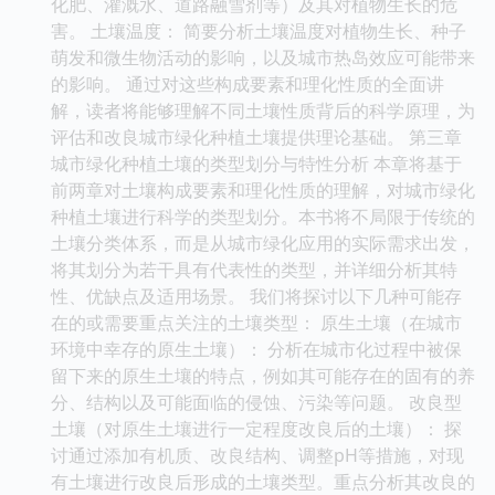
化肥、灌溉水、道路融雪剂等）及其对植物生长的危
害。 土壤温度： 简要分析土壤温度对植物生长、种子
萌发和微生物活动的影响，以及城市热岛效应可能带来
的影响。 通过对这些构成要素和理化性质的全面讲
解，读者将能够理解不同土壤性质背后的科学原理，为
评估和改良城市绿化种植土壤提供理论基础。 第三章
城市绿化种植土壤的类型划分与特性分析 本章将基于
前两章对土壤构成要素和理化性质的理解，对城市绿化
种植土壤进行科学的类型划分。本书将不局限于传统的
土壤分类体系，而是从城市绿化应用的实际需求出发，
将其划分为若干具有代表性的类型，并详细分析其特
性、优缺点及适用场景。 我们将探讨以下几种可能存
在的或需要重点关注的土壤类型： 原生土壤（在城市
环境中幸存的原生土壤）： 分析在城市化过程中被保
留下来的原生土壤的特点，例如其可能存在的固有的养
分、结构以及可能面临的侵蚀、污染等问题。 改良型
土壤（对原生土壤进行一定程度改良后的土壤）： 探
讨通过添加有机质、改良结构、调整pH等措施，对现
有土壤进行改良后形成的土壤类型。重点分析其改良的