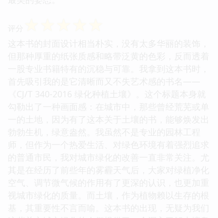
☆
☆
☆
☆
☆
评分
这本书的封面设计相当朴实，没有太多华丽的装饰，
但那种厚重的纸张质感和略带泛黄的色彩，反而透着
一股专业书籍特有的沉稳与可靠。我拿到这本书时，
首先吸引我的是它清晰而又不失艺术感的书名——
《CJ/T 340-2016 绿化种植土壤》。这个标题本身就
勾勒出了一种画面感：在城市中，那些曾经荒芜或单
一的土地，因为有了这本关于土壤的书，能够焕发出
勃勃生机，绿意盎然。我虽然不是专业的园林工程
师，但作为一个热爱生活、对绿色环境有着强烈追求
的普通市民，我对城市绿化的改善一直非常关注。尤
其是在经历了前些年的雾霾天气后，大家对绿植净化
空气、调节微气候的作用有了更深的认识，也更加重
视城市绿化的质量。而土壤，作为植物赖以生存的根
基，其重要性不言而喻。这本书的出现，无疑为我们