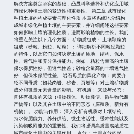
解决方案奠定坚实的基础，凸显科学选择和优化应用城
市绿化种植土壤的紧迫性和重要性。 第二章 城市绿化
种植土壤的构成要素与理化性质 本章将系统地介绍构
成城市绿化种植土壤的主要要素，并详细阐述这些要素
如何影响土壤的理化性质，进而影响植物的生长。我们
将重点关注以下几个方面： 矿物质组成： 土壤颗粒的
组成（砂粒、粉粒、粘粒）： 详细解析不同粒径颗粒
的特性，以及它们如何决定土壤的质地、结构、保水
性、透气性和养分保持能力。例如，粘粒含量高的土壤
保水保肥性好，但透气性差；砂粒含量高的土壤透气性
好，但保水保肥性差。 岩石母质的风化产物： 简要介
绍不同母质（如花岗岩、砂岩、页岩等）对土壤矿物质
成分和微量元素含量的影响。 有机质： 来源与形态：
阐述有机质的来源（植物残体、动物粪便、微生物代谢
产物等）以及其在土壤中的不同形态（腐殖质、新鲜有
机物）。 功能与作用： 深入分析有机质对土壤结构、
持水保肥能力、养分供给、微生物活性、缓冲性能以及
污染物吸附能力的重要性。我们将强调高质量腐殖质在
城市绿化土壤中的关键作用。 水分： 土壤水分的形