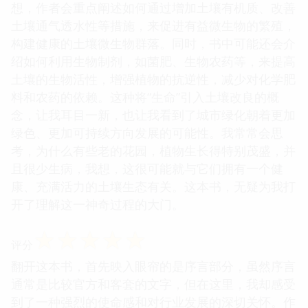
想，作者会重点阐述如何通过增加土壤有机质、改善
土壤通气透水性等措施，来促进有益微生物的繁殖，
构建健康的土壤微生物群落。同时，书中可能还会介
绍如何利用生物制剂，如菌肥、生物农药等，来提高
土壤的生物活性，增强植物的抗逆性，减少对化学肥
料和农药的依赖。这种将“生命”引入土壤改良的概
念，让我耳目一新，也让我看到了城市绿化朝着更加
绿色、更加可持续方向发展的可能性。我常常会思
考，为什么有些老的花园，植物生长得特别茂盛，并
且很少生病，我想，这很可能就与它们拥有一个健
康、充满活力的土壤生态有关。这本书，无疑为我打
开了理解这一神奇过程的大门。
☆
☆
☆
☆
☆
评分
翻开这本书，首先映入眼帘的是序言部分，虽然序言
通常是比较官方和客套的文字，但在这里，我却感受
到了一种强烈的使命感和对行业发展的深切关怀。作