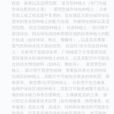
程度、效果以及适用范围。 复合型种植土（专门为城
市绿化配制的土壤）： 通用型城市绿化种植土： 分析
市面上或工程实践中常用的、旨在满足大部分城市绿化
需求的复合型种植土的配方组成、关键理化指标以及适
用范围。 特定功能型种植土： 轻质种植土： 探讨用于
屋顶绿化、阳台绿化或结构受限区域的轻质种植土的配
方组成（如珍珠岩、蛭石、椰糠等），以及其在重量、
透气性和持水性方面的优势。 抗压性/排水性改良种植
土： 分析用于道路绿化带、广场铺装下方等易受压或
需快速排水区域的种植土的特点，以及其配方中可能包
含的排水增强材料（如碎石、陶粒等）。 富营养型种
植土： 探讨用于观赏性植物、需要较高养分支持的绿
化项目的种植土，其配方中可能包含更多的有机肥、腐
殖质等。 耐贫瘠/抗旱型种植土： 分析用于生态修复、
低维护绿化区域的种植土，其配方可能更侧重于提高土
壤的保水能力和养分缓释性。 土壤修复后的土壤： 探
讨经过土壤修复技术处理（如生物修复、物理修复、化
学修复）后的土壤，其成分、结构和生物活性可能发生
的变化，以及其在城市绿化中的应用潜力。 对于每种