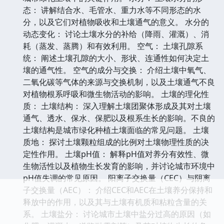
态： 讲解结合水、毛管水、重力水等不同形态的水
分，以及它们对植物吸收和土壤通气的意义。 水分的
动态变化： 讨论土壤水分的补给（降雨、灌溉）、消
耗（蒸发、蒸腾）和有效利用。 空气： 土壤孔隙系
统： 阐述土壤孔隙的大小、形状、连通性如何决定土
壤的通气性。 空气的成分与交换： 介绍土壤中氧气、
二氧化碳等气体的来源与交换机制，以及土壤通气不良
对植物根系呼吸和微生物活动的影响。 土壤的理化性
质： 土壤结构： 深入理解土壤团聚体形成及其对土壤
通气、透水、保水、保肥以及根系生长的影响。不良的
土壤结构是城市绿化种植土壤面临的常见问题。 土壤
质地： 探讨土壤颗粒组成的比例对土壤物理性质的决
定性作用。 土壤pH值： 解释pH值对养分有效性、微
生物活性以及植物生长发育的影响，并讨论城市环境中
pH值失调的常见原因。 阳离子交换量（CEC）与阴离
子交换量（AEC）： 介绍CEC和AEC在土壤养分保持和
释放中的作用，以及其与土壤有机质和粘粒含量的关
系。 土壤盐分： 讨论城市土壤中盐分过高的原因（如