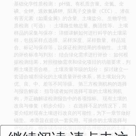
基础化学性质检测： pH值、有机质含量、全氮、全
磷、全钾、速效氮磷钾、阳离子交换量（CEC）、潜在
有害元素（如重金属）的含量、土壤盐分。 生物学性
质检测（可选）： 土壤微生物总量、酶活性等。 土壤
样品的采集与保存： 详细讲解如何进行科学的土壤采
样，包括采样点选择、采样深度、采样数量、样品混
合、标记与保存等，以保证检测结果的准确性。 土壤
的评价标准与判别： 结合绿化需求进行评价： 如何根
据检测结果，对照植物需求和绿化项目的功能要求，判
断土壤是否合格。 土壤质量等级的划分： 探讨建立一
套适合城市绿化的土壤质量评价体系，将土壤划分为
优、良、中、差等不同等级。 第三方检测机构的选择
与报告解读： 指导读者如何选择可靠的土壤检测机
构，并正确解读检测报告中的各项指标。 现有土壤的
改良与修复（初步介绍）： 在选择不足的情况下，简
要介绍对现有土壤进行改良的可能性，为下一章节做好
铺垫。 本章旨在提供一套实用、可操作的土壤选择与
评估流程，确保城市绿化项目能够选用最适宜的土壤，
为植物的健康生长打下坚实的基础。 第五章 城市绿化