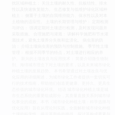
扰区域种植土： 关注土壤的耐久性、抗板结性、排水
性以及快速恢复能力。 生态修复与低维护绿化区域种
植土： 侧重于土壤的自我维持能力、保水性以及对本
土植物的适应性。 土壤的长期管理与维护： 定期检测
与评估： 强调定期对土壤进行检测，及时发现问题并
采取措施。 合理施肥与灌溉： 讲解科学施肥和节水灌
溉技术，避免土壤养分失衡和盐渍化。 病虫害的防
治： 介绍土壤病虫害的预防与控制措施。 季节性土壤
管理： 根据不同季节的特点，对土壤进行相应的养
护。 新兴的土壤改良与应用技术： 简要介绍微生物制
剂、海绵城市理念下对土壤的要求，以及未来城市绿化
种植土壤的发展趋势。 本书希望通过对土壤改良与优
化应用的详细阐述，为城市绿化工作者提供一套切实可
行的技术指南，帮助他们创造更健康、更持久、更具生
态价值的城市绿化环境。 结语 城市绿化种植土壤是城
市生态系统的重要组成部分，其质量直接关系到城市绿
化事业的成败。本书《城市绿化种植土壤：科学选择与
优化应用》旨在从理论到实践，全面解析城市绿化种植
土壤的科学性，揭示其面临的挑战，探讨其构成要素与