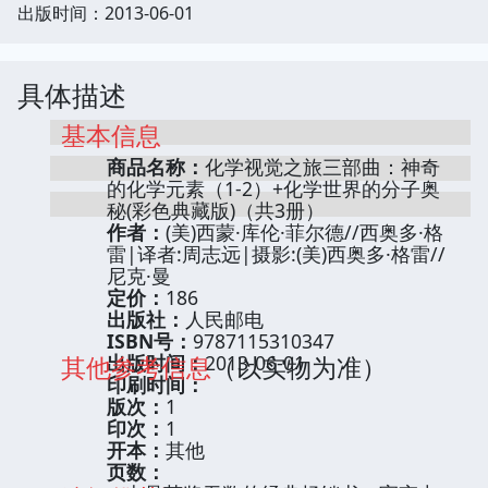
出版时间：2013-06-01
具体描述
基本信息
商品名称：
化学视觉之旅三部曲：神奇
的化学元素（1-2）+化学世界的分子奥
秘(彩色典藏版)（共3册）
作者：
(美)西蒙·库伦·菲尔德//西奥多·格
雷|译者:周志远|摄影:(美)西奥多·格雷//
尼克·曼
定价：
186
出版社：
人民邮电
ISBN号：
9787115310347
其他参考信息
出版时间：
2013-06-01
（以实物为准）
印刷时间：
版次：
1
印次：
1
开本：
其他
页数：