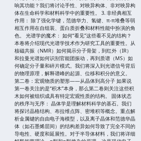
响其功能？我们将讨论手性、对映异构体、非对映异构
体在生命科学和材料科学中的重要性。 3. 非经典相互
作用： 除了强化学键，范德华力、氢键、π-π堆叠等弱
相互作用在自组装、蛋白质折叠和材料性能中扮演的角
色。 光谱学的魔术： 如何“看见”这些看不见的结构？
本卷将介绍现代光谱学技术作为研究工具的重要性。从
核磁共振（NMR）如何揭示分子骨架，到红外（IR）
和拉曼光谱如何识别官能团振动，再到质谱（MS）如
何确定分子量和碎片模式。我们将深入到光谱信号背后
的物理原理，解释谱峰的起源、位移和积分的意义。
第二卷：宏观物质的塑形——从晶体到高分子 如果说
第一卷关注的是“积木”本身，那么第二卷则关注这些积
木如何被组织成具有特定宏观性质的结构。 固体状态
的秩序与无序： 晶体学是理解材料科学的基石。我们
将探讨晶格结构、布拉维点阵、密堆积等概念。重点解
析金属键的自由电子海模型，以及离子晶体和范德华晶
体（如石墨烯层间）的结构差异如何导致了完全不同的
导电性、硬度和延展性。对于半导体材料，我们将详细