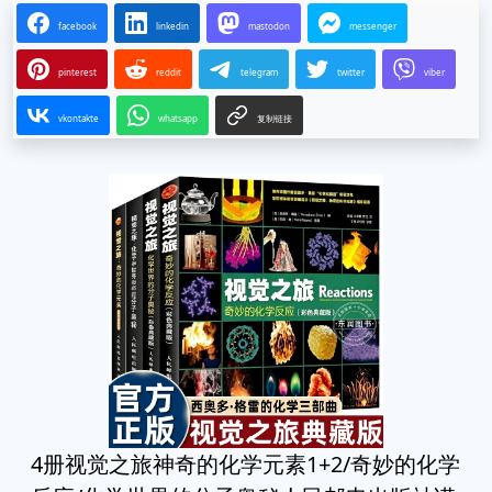
facebook
linkedin
mastodon
messenger
pinterest
reddit
telegram
twitter
viber
vkontakte
whatsapp
复制链接
4册视觉之旅神奇的化学元素1+2/奇妙的化学