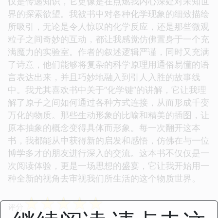
仅是传递知识，它更像是在点燃我内心深处对未知世
界的探索欲望。我被书中对各种化学现象的细致描绘
所吸引，无论是令人惊叹的化学反应，还是那些微观
粒子之间奇妙的互动，都让我感觉仿佛置身于一个充
满魔力的实验室。作者的叙述逻辑严谨，同时又充满
了诗意，他们能够将复杂的科学原理用通俗易懂的语
言表达出来，并且巧妙地融入到引人入胜的故事线
中。我尤其喜欢书中关于“化学键”的讲解，它让我理
解了原子之间如何通过各种方式连接，从而形成千变
万化的物质。那些生动形象的比喻和精美的插图，让
原本抽象的概念变得具体而形象。每一次翻开这本
书，我都能从中获得新的启发和感悟，仿佛在与一位
博学多才的朋友进行深入的交流。这本书不仅仅是一
次阅读体验，更是一场思想的盛宴，它让我开始用一
种全新的视角去审视我们所生活的这个物质世界。
☆
☆
☆
☆
☆
评分