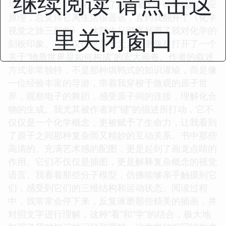
继续阅读 请点击这
坦白说，我之前对化学的了解仅限于一些基础的反应
原理，总觉得它离生活很遥远，直到我翻开了《化学
里关闭窗口
视觉之旅三部曲》。这部作品彻底颠覆了我对化学的
刻板印象。它不仅仅是关于元素，更像是打开了一个
关于“物质世界是如何构成”的宏大画卷。作者的叙述
方式非常独特，不是那种填鸭式的知识灌输，而是像
一位经验丰富的导游，带着我穿梭于微观的原子世
界，观察电子的舞蹈，感受原子间的连接，理解化合
物的生成。我尤其被作者对“键”的描述所打动，它不
仅仅是一个化学概念，更被赋予了生命力，让我看到
了原子之间那种复杂而又精妙的互动关系。书中那些
高清的、充满艺术感的配图，更是起到了画龙点睛的
作用。它们不仅仅是插图，更是解释复杂概念的视觉
语言。我看着那些分子模型，仿佛能够亲手触摸到它
们，感受到它们的三维结构和运动状态。阅读过程
中，我常常会停下来，反复琢磨那些精美的插画，并
对照文字进行理解，这种“看”和“学”的结合，极大地