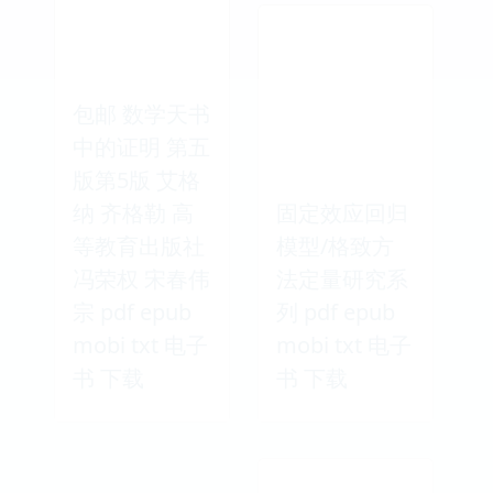
包邮 数学天书
中的证明 第五
版第5版 艾格
纳 齐格勒 高
固定效应回归
等教育出版社
模型/格致方
冯荣权 宋春伟
法定量研究系
宗 pdf epub
列 pdf epub
mobi txt 电子
mobi txt 电子
书 下载
书 下载