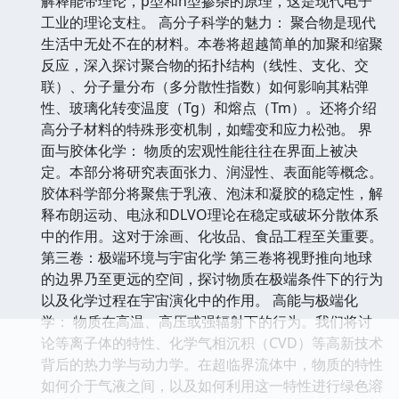
解释能带理论，p型和n型掺杂的原理，这是现代电子
工业的理论支柱。 高分子科学的魅力： 聚合物是现代
生活中无处不在的材料。本卷将超越简单的加聚和缩聚
反应，深入探讨聚合物的拓扑结构（线性、支化、交
联）、分子量分布（多分散性指数）如何影响其粘弹
性、玻璃化转变温度（Tg）和熔点（Tm）。还将介绍
高分子材料的特殊形变机制，如蠕变和应力松弛。 界
面与胶体化学： 物质的宏观性能往往在界面上被决
定。本部分将研究表面张力、润湿性、表面能等概念。
胶体科学部分将聚焦于乳液、泡沫和凝胶的稳定性，解
释布朗运动、电泳和DLVO理论在稳定或破坏分散体系
中的作用。这对于涂画、化妆品、食品工程至关重要。
第三卷：极端环境与宇宙化学 第三卷将视野推向地球
的边界乃至更远的空间，探讨物质在极端条件下的行为
以及化学过程在宇宙演化中的作用。 高能与极端化
学： 物质在高温、高压或强辐射下的行为。我们将讨
论等离子体的特性、化学气相沉积（CVD）等高新技术
背后的热力学与动力学。在超临界流体中，物质的特性
如何介于气液之间，以及如何利用这一特性进行绿色溶