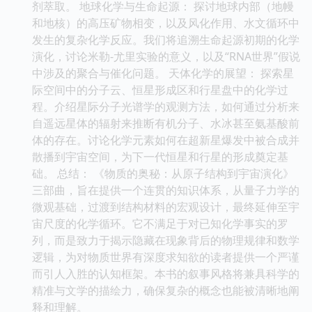
剂萃取。 地球化学与生命起源： 探讨地球内部（地幔
和地核）的高压矿物相变，以及风化作用、水文循环中
发生的复杂化学反应。我们将追溯生命起源初期的化学
演化，讨论米勒-尤里实验的意义，以及“RNA世界”假说
中涉及的聚合与催化问题。 天体化学的展望： 探索星
际空间中的分子云、恒星形成区和行星盘中的化学过
程。介绍星际分子光谱学的观测方法，如何通过分析来
自遥远星体的辐射来推断有机分子、水冰甚至氨基酸前
体的存在。讨论化学元素如何在超新星爆发中被合成并
散播到宇宙空间，为下一代恒星和行星的形成奠定基
础。 总结： 《物质的奥秘：从原子结构到宇宙演化》
三部曲，旨在提供一个连贯的知识体系，从量子力学的
微观基础，过渡到结构材料的宏观设计，最终延伸至宇
宙尺度的化学循环。它不满足于对已知化学事实的罗
列，而是致力于揭示隐藏在现象背后的物理规律和数学
逻辑，为对物质世界有深度求知欲的读者提供一个严谨
而引人入胜的认知框架。本书的叙事风格将兼具科学的
精准与文学的描绘力，确保复杂的概念也能被清晰地阐
释和理解。