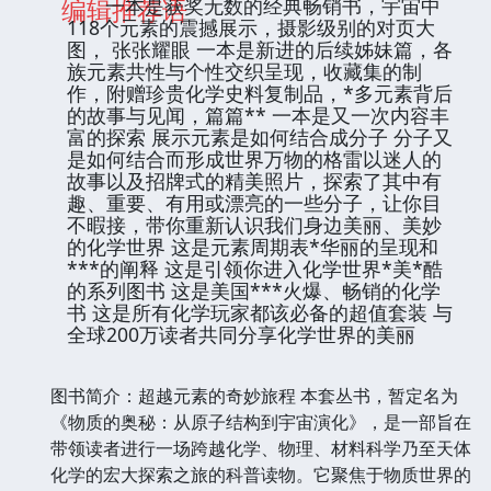
编辑推荐语
一本是获奖无数的经典畅销书，宇宙中
118个元素的震撼展示，摄影级别的对页大
图， 张张耀眼 一本是新进的后续姊妹篇，各
族元素共性与个性交织呈现，收藏集的制
作，附赠珍贵化学史料复制品，*多元素背后
的故事与见闻，篇篇** 一本是又一次内容丰
富的探索 展示元素是如何结合成分子 分子又
是如何结合而形成世界万物的格雷以迷人的
故事以及招牌式的精美照片，探索了其中有
趣、重要、有用或漂亮的一些分子，让你目
不暇接，带你重新认识我们身边美丽、美妙
的化学世界 这是元素周期表*华丽的呈现和
***的阐释 这是引领你进入化学世界*美*酷
的系列图书 这是美国***火爆、畅销的化学
书 这是所有化学玩家都该必备的超值套装 与
全球200万读者共同分享化学世界的美丽
图书简介：超越元素的奇妙旅程 本套丛书，暂定名为
《物质的奥秘：从原子结构到宇宙演化》，是一部旨在
带领读者进行一场跨越化学、物理、材料科学乃至天体
化学的宏大探索之旅的科普读物。它聚焦于物质世界的