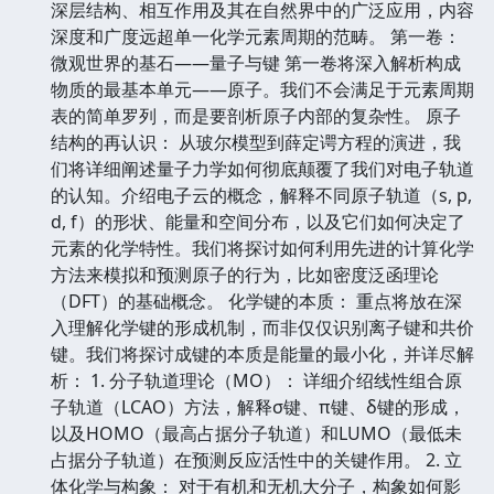
深层结构、相互作用及其在自然界中的广泛应用，内容
深度和广度远超单一化学元素周期的范畴。 第一卷：
微观世界的基石——量子与键 第一卷将深入解析构成
物质的最基本单元——原子。我们不会满足于元素周期
表的简单罗列，而是要剖析原子内部的复杂性。 原子
结构的再认识： 从玻尔模型到薛定谔方程的演进，我
们将详细阐述量子力学如何彻底颠覆了我们对电子轨道
的认知。介绍电子云的概念，解释不同原子轨道（s, p,
d, f）的形状、能量和空间分布，以及它们如何决定了
元素的化学特性。我们将探讨如何利用先进的计算化学
方法来模拟和预测原子的行为，比如密度泛函理论
（DFT）的基础概念。 化学键的本质： 重点将放在深
入理解化学键的形成机制，而非仅仅识别离子键和共价
键。我们将探讨成键的本质是能量的最小化，并详尽解
析： 1. 分子轨道理论（MO）： 详细介绍线性组合原
子轨道（LCAO）方法，解释σ键、π键、δ键的形成，
以及HOMO（最高占据分子轨道）和LUMO（最低未
占据分子轨道）在预测反应活性中的关键作用。 2. 立
体化学与构象： 对于有机和无机大分子，构象如何影