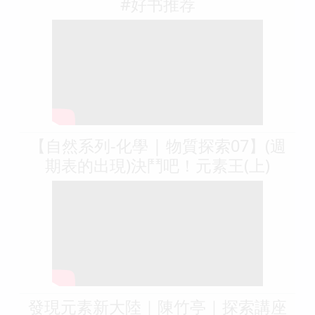
#好书推荐
【自然系列-化學 | 物質探索07】(週
期表的出現)決鬥吧！元素王(上)
發現元素新大陸｜陳竹亭｜探索講座