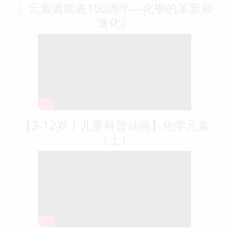
〖元素週期表150周年—化學的革新和
進化〗
【3-12岁 | 儿童科普动画】化学元素
（上）