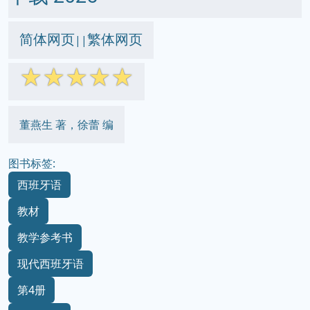
简体网页
繁体网页
||
☆
☆
☆
☆
☆
董燕生 著，徐蕾 编
图书标签:
西班牙语
教材
教学参考书
现代西班牙语
第4册