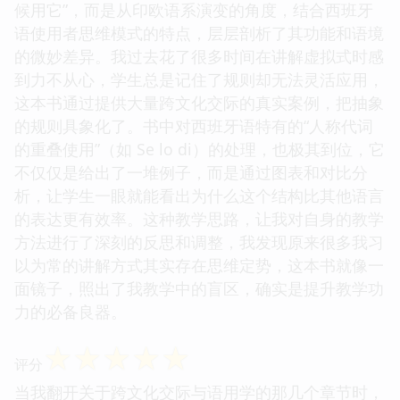
候用它”，而是从印欧语系演变的角度，结合西班牙
语使用者思维模式的特点，层层剖析了其功能和语境
的微妙差异。我过去花了很多时间在讲解虚拟式时感
到力不从心，学生总是记住了规则却无法灵活应用，
这本书通过提供大量跨文化交际的真实案例，把抽象
的规则具象化了。书中对西班牙语特有的“人称代词
的重叠使用”（如 Se lo di）的处理，也极其到位，它
不仅仅是给出了一堆例子，而是通过图表和对比分
析，让学生一眼就能看出为什么这个结构比其他语言
的表达更有效率。这种教学思路，让我对自身的教学
方法进行了深刻的反思和调整，我发现原来很多我习
以为常的讲解方式其实存在思维定势，这本书就像一
面镜子，照出了我教学中的盲区，确实是提升教学功
力的必备良器。
☆
☆
☆
☆
☆
评分
当我翻开关于跨文化交际与语用学的那几个章节时，