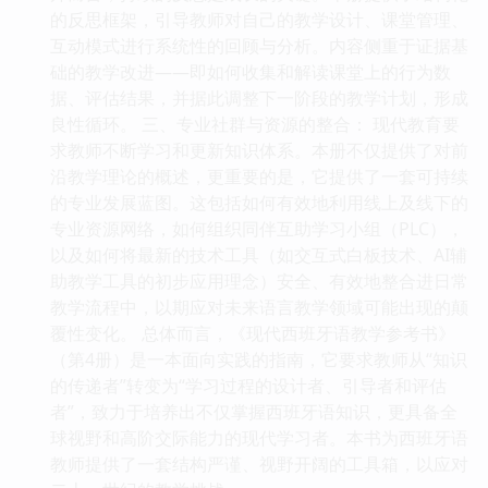
的反思框架，引导教师对自己的教学设计、课堂管理、
互动模式进行系统性的回顾与分析。内容侧重于证据基
础的教学改进——即如何收集和解读课堂上的行为数
据、评估结果，并据此调整下一阶段的教学计划，形成
良性循环。 三、专业社群与资源的整合： 现代教育要
求教师不断学习和更新知识体系。本册不仅提供了对前
沿教学理论的概述，更重要的是，它提供了一套可持续
的专业发展蓝图。这包括如何有效地利用线上及线下的
专业资源网络，如何组织同伴互助学习小组（PLC），
以及如何将最新的技术工具（如交互式白板技术、AI辅
助教学工具的初步应用理念）安全、有效地整合进日常
教学流程中，以期应对未来语言教学领域可能出现的颠
覆性变化。 总体而言，《现代西班牙语教学参考书》
（第4册）是一本面向实践的指南，它要求教师从“知识
的传递者”转变为“学习过程的设计者、引导者和评估
者”，致力于培养出不仅掌握西班牙语知识，更具备全
球视野和高阶交际能力的现代学习者。本书为西班牙语
教师提供了一套结构严谨、视野开阔的工具箱，以应对