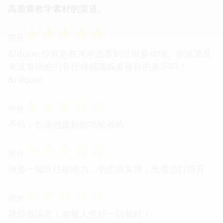
高质量教学素材的渠道。
☆
☆
☆
☆
☆
评分
&ldquo;你肯定在河岸边看到过很多动物。你难道从
来没发现他们有任何感激或者善良的表示吗？
&rdquo;
☆
☆
☆
☆
☆
评分
不错，包装也挺好的哈哈哈哈
☆
☆
☆
☆
☆
评分
快递一如既往地给力，书也很实用，光盘也打得开
☆
☆
☆
☆
☆
评分
我很很满意！老板人也好一切都好！