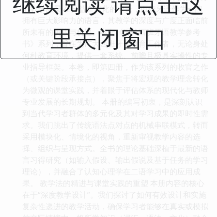
继续阅读 请点击这
语教学图景 在日益全球化的今天，西班牙语作为一门
拥有巨大影响力的语言，其教学的深度与广度正面临前
里关闭窗口
所未有的挑战与机遇。本套《现代西班牙语教学参考
书》系列，旨在为广大西班牙语教育工作者，无论身处
何种教育环境，提供一套系统、前瞻且极具实操性的专
业指导框架。本卷，即第四册，作为该系列的收官之作
（或关键阶段承接点），聚焦于将宏观的教学理念转化
为微观的课堂实践，并着眼于评估体系的现代化与教师
专业发展的长期规划。 本册的编写初衷，是深刻认识
到当代学习者群体的多元化及其对学习成果的即时性需
求。我们跳出了传统语法点对点的机械串联模式，转而
采用模块化、情境化的视角，重新审视教学内容的选
择、组织与呈现方式。全书的理论基础深植于最新的语
言习得研究（如输入假设、输出假说及基于任务的学习
理论），并融合了认知心理学在二语学习中的应用成
果。 教学法的精进与课堂实践的重塑 本册内容的核心
在于“深度教学设计”。我们探讨了如何有效设计和实施
复杂性递进的教学活动，确保学习者能够在真实或模拟