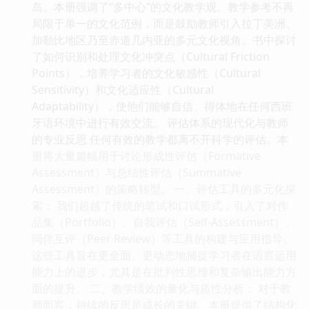
岛。本册强调了“多中心”的文化教学观。教学参考不再
局限于单一的文化范例，而是鼓励教师引入拉丁美洲、
加勒比地区乃至赤道几内亚的多元文化视角。书中探讨
了如何识别和处理文化冲突点（Cultural Friction
Points），培养学习者的文化敏感性（Cultural
Sensitivity）和文化适应性（Cultural
Adaptability），使他们能够自信、得体地在任何西班
牙语环境中进行有效交流。 评估体系的现代化与教师
的专业反思 任何有效的教学都离不开科学的评估。本
册将大量篇幅用于讨论形成性评估（Formative
Assessment）与总结性评估（Summative
Assessment）的策略转型。 一、评估工具的多元化探
索： 我们超越了传统的笔试和口试形式，引入了对作
品集（Portfolio）、自我评估（Self-Assessment）、
同伴互评（Peer Review）等工具的构建与应用指导。
这些工具旨在更全面、更动态地捕捉学习者在语言运用
能力上的进步，尤其是在批判性思维和复杂输出能力方
面的提升。 二、教学绩效的量化与质性分析： 对于教
师而言，持续的反思是成长的关键。本册提供了结构化