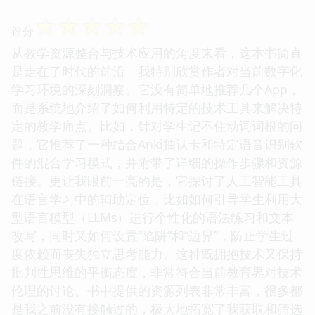
☆
☆
☆
☆
☆
评分
从教学资源整合与技术应用的角度来看，这本书简直
是走在了时代的前沿。我特别欣赏作者对当前数字化
学习环境的深刻洞察。它没有简单地推荐几个App，
而是系统地介绍了如何利用特定的技术工具来解决特
定的教学痛点。比如，针对学生记不住动词词根的问
题，它推荐了一种结合Anki抽认卡和特定语音识别软
件的混合学习模式，并附带了详细的操作步骤和资源
链接。更让我眼前一亮的是，它探讨了人工智能工具
在语言学习中的辅助定位，比如如何引导学生利用大
型语言模型（LLMs）进行个性化的语法练习和文本
改写，同时又如何设置“陷阱”和“边界”，防止学生过
度依赖而丧失独立思考能力。这种既拥抱技术又保持
批判性思维的平衡态度，非常符合当前教育界对技术
伦理的讨论。书中提供的资源列表非常丰富，很多都
是我之前没有接触过的，极大地拓宽了我获取和筛选