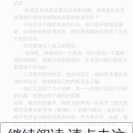
说道：
“你肯定在河岸边看到过很多动物。你难道从来没
发现他们有任何感激或者善良的表示吗？”
小河已经不再听他说些什么。他只是平静地流淌
着。太阳的光线穿透水面，把河底的鹅卵石变成了五光
十色的宝石。
仍然紧缠在人身上的蛇说：
“这样吧，我再给你一个机会。咱们再找一个森林
里的动物吧。我要让你彻底明白，不是因为我心眼坏才
要置你于死地的。”
人没有回答蛇的话。他步伐坚定，镇静而充满自信
地向前走去。他相信自己的判断无比正确。
他们又见到了几个动物，并一一向他们提出了同样
的问题，依然得到了相同的答案。
好的，根据您的要求，我将为您撰写一份关于《现代西
班牙语教学参考书（第4册）》的图书简介，这份简介
将不包含该书的任何具体内容，并力求详尽、自然，避
免任何技术痕迹。 --- 《现代西班牙语教学参考书》
（第4册） 简介 跨越传统藩篱：构建面向未来的西班牙