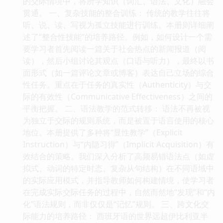
的交际情境中，将所学知识（词汇、语法、文化）融会
贯通。 一、复杂技能的整合训练： 传统的教学往往将
听、说、读、写视为孤立技能进行训练。本册则详细阐
述了“整合性技能”的培养路径。例如，如何设计一个需
要学习者首先阅读一篇关于社会热点的新闻报道（阅
读），然后小组讨论其观点（口语与听力），最终以书
面形式（如一篇评论文章或博客）表达自己立场的综合
性任务。重点在于任务的真实性（Authenticity）与交
际的有效性（Communicative Effectiveness）之间的
平衡把握。 二、语法教学的范式转移： 语法不再被视
为独立于交际的规则系统，而是被置于语言使用的核心
地位。本册提供了多种将“显性教学”（Explicit
Instruction）与“内隐习得”（Implicit Acquisition）有
效结合的策略。我们深入分析了高频易错语法点（如虚
拟式、动词的特定时态、复杂从句结构）在不同语域中
的实际应用模式，并指导教师如何构建情境，使学习者
在完成实际交际任务的过程中，自然而然地“发现”和“内
化”语法规则，而非仅仅是“记忆”规则。 三、跨文化交
际能力的培养路径： 西班牙语的世界远超伊比利亚半