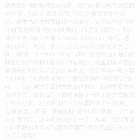
我简直有种醍醐灌顶的感觉。我们常常在教授词汇和
句式时，忽略了“说什么”和“怎么说”背后的文化滤
镜。这本书在这方面做得非常出色，它不仅仅停留在
介绍“礼貌用语”这种初级层面，而是深入探讨了西班
牙语世界中权力距离（Power Distance）对语言选
择的影响。例如，在不同拉美国家和西班牙本土之
间，对“您”（Usted）和“你”（Tú）的使用边界是如何
随着社会情境和年龄差异而波动的，书里都有详细的
案例分析和现场录音的文本对比。我记得有一段内容
专门分析了在商务谈判中，西班牙语的“间接否定”策
略——如何通过迂回的方式表达拒绝，以维护双方的
和谐关系，这和我们习惯的直接了当的表达方式形成
了鲜明对比。对于我这样一个注重培养学生“能用、
会用”的老师来说，掌握这些“潜台词”比掌握一千个单
词更有价值。这本书提供的语用学工具箱，让我有信
心能把我的课堂从“语言学习室”升级为真正的“跨文化
交流训练场”。