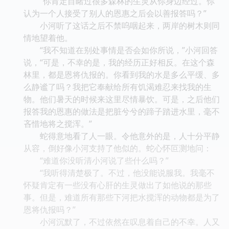
“你肯定目睹过很多森林的生灵从你身边经过。你
认为一个人接受了别人的恩惠之后会以善报答吗？”
小河听了这话之后不禁呜咽起来，两岸的树木则同
情地望着他。
“我不知道在别处事情是否会如你所说，”小河回答
说，“可是，不幸的是，我的经历正好相反。在这个森
林里，都是恩将仇报的。你看到我的水是多么平缓、多
么静谧了吗？我把它奉献给所有饥渴难忍来找我的生
物。他们暑天的时候来这里尽情暴饮。可是，之后他们
报答我的恩惠的做法是把脏兮兮的蹄子踏进水里，毫不
吝惜地将之搅浑。”
蛇得意地看了人一眼。令他意外的是，人十分平静
从容，倒好像小河支持了他似的。蛇心怀叵测地问：
“难道你没听清小河说了些什么吗？”
“我听得清楚极了。不过，他没能说服我。我毫不
怀疑肯定有一些没有心肝的生灵做出了如他说的那些
事。但是，难道所有那些下河把水搅浑的动物都是为了
恩将仇报吗？”
小河沉默了，不过依然在叹息着自己的不幸。人又