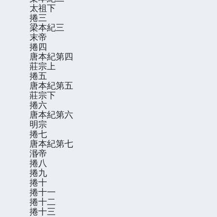
太祖下
捲三
梁本紀三
末帝
捲四
唐本紀第四
莊宗上
捲五
唐本紀第五
莊宗下
捲六
唐本紀第六
明宗
捲七
唐本紀第七
湣帝
捲八
捲九
捲十
捲十一
捲十二
捲十三