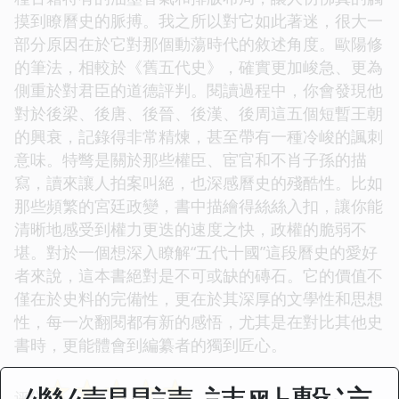
摸到瞭曆史的脈搏。我之所以對它如此著迷，很大一
部分原因在於它對那個動蕩時代的敘述角度。歐陽修
的筆法，相較於《舊五代史》，確實更加峻急、更為
側重於對君臣的道德評判。閱讀過程中，你會發現他
對於後梁、後唐、後晉、後漢、後周這五個短暫王朝
的興衰，記錄得非常精煉，甚至帶有一種冷峻的諷刺
意味。特彆是關於那些權臣、宦官和不肖子孫的描
寫，讀來讓人拍案叫絕，也深感曆史的殘酷性。比如
那些頻繁的宮廷政變，書中描繪得絲絲入扣，讓你能
清晰地感受到權力更迭的速度之快，政權的脆弱不
堪。對於一個想深入瞭解“五代十國”這段曆史的愛好
者來說，這本書絕對是不可或缺的磚石。它的價值不
僅在於史料的完備性，更在於其深厚的文學性和思想
性，每一次翻閱都有新的感悟，尤其是在對比其他史
書時，更能體會到編纂者的獨到匠心。
☆
☆
☆
☆
☆
评分