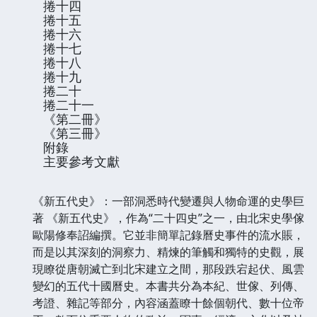
捲十四
捲十五
捲十六
捲十七
捲十八
捲十九
捲二十
捲二十一
《第二冊》
《第三冊》
附錄
主要參考文獻
《新五代史》：一部洞悉時代變遷與人物命運的史學巨
著 《新五代史》，作為“二十四史”之一，由北宋史學傢
歐陽修奉詔編撰。它並非簡單記錄曆史事件的流水賬，
而是以其深刻的洞察力、精煉的筆觸和獨特的史觀，展
現瞭從唐朝滅亡到北宋建立之間，那段跌宕起伏、風雲
變幻的五代十國曆史。本書共分為本紀、世傢、列傳、
考證、雜記等部分，內容涵蓋瞭十餘個朝代、數十位帝