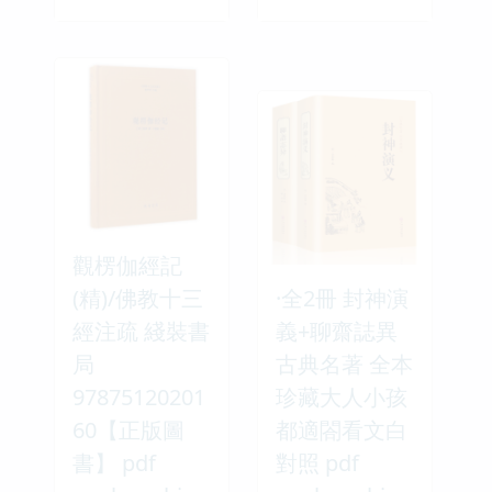
觀楞伽經記
(精)/佛教十三
·全2冊 封神演
經注疏 綫裝書
義+聊齋誌異
局
古典名著 全本
97875120201
珍藏大人小孩
60【正版圖
都適閤看文白
書】 pdf
對照 pdf