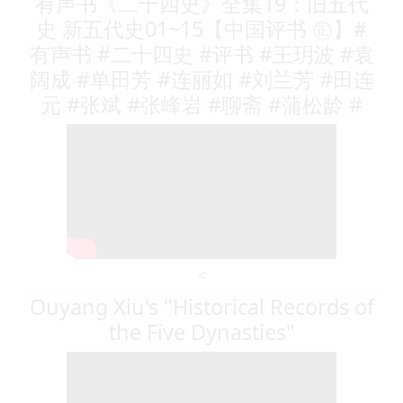
有声书《二十四史》全集19：旧五代
史 新五代史01~15【中国评书 ㊣】#
有声书 #二十四史 #评书 #王玥波 #袁
阔成 #单田芳 #连丽如 #刘兰芳 #田连
元 #张斌 #张峰岩 #聊斋 #蒲松龄 #
<
Ouyang Xiu's "Historical Records of
the Five Dynasties"