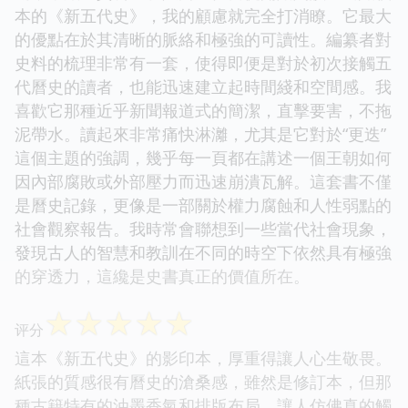
本的《新五代史》，我的顧慮就完全打消瞭。它最大
的優點在於其清晰的脈絡和極強的可讀性。編纂者對
史料的梳理非常有一套，使得即便是對於初次接觸五
代曆史的讀者，也能迅速建立起時間綫和空間感。我
喜歡它那種近乎新聞報道式的簡潔，直擊要害，不拖
泥帶水。讀起來非常痛快淋灕，尤其是它對於“更迭”
這個主題的強調，幾乎每一頁都在講述一個王朝如何
因內部腐敗或外部壓力而迅速崩潰瓦解。這套書不僅
是曆史記錄，更像是一部關於權力腐蝕和人性弱點的
社會觀察報告。我時常會聯想到一些當代社會現象，
發現古人的智慧和教訓在不同的時空下依然具有極強
的穿透力，這纔是史書真正的價值所在。
☆
☆
☆
☆
☆
评分
這本《新五代史》的影印本，厚重得讓人心生敬畏。
紙張的質感很有曆史的滄桑感，雖然是修訂本，但那
種古籍特有的油墨香氣和排版布局，讓人仿佛真的觸