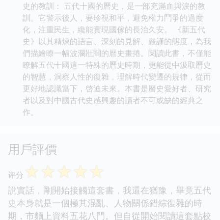
史的教訓： 五代十國的曆史，是一部充滿血與淚的教
訓。它警示後人，要珍視和平，避免權力鬥爭的過度
化，注重民生，纔能實現國傢的長治久安。 《新五代
史》以其精煉的語言、深刻的見解、嚴謹的態度，為我
們描繪瞭一幅波瀾壯闊的曆史畫捲。閱讀此書，不僅能
瞭解五代十國這一特殊的曆史時期，更能從中汲取曆史
的智慧，洞察人性的復雜，理解時代變遷的規律，從而
更好地認識當下，啓迪未來。本書是曆史愛好者、研究
者以及對中國古代史感興趣的讀者不可或缺的經典之
作。
用戶評價
☆
☆
☆
☆
☆
评分
說實話，剛開始接觸這套書，我還在猶豫，畢竟五代
史本身就是一個極其混亂、人物關係錯綜復雜的時
期，市麵上資料五花八門。但自從開始閱讀這套點校