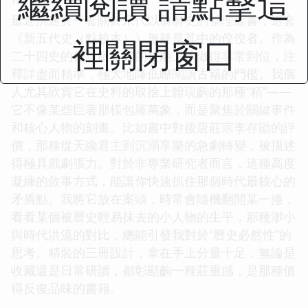
繼續閱讀 請點擊這
最近沉迷於一套關於宋代以前曆史的整理叢書，這套
《新五代史（點校本）》無疑是其中的佼佼者。作為
裡關閉窗口
二十四史的修訂版，它的校勘工作做得非常到位，注
釋詳盡而精準，極大地降低瞭閱讀古籍的門檻。我個
人尤其欣賞它在史料的取捨上體現齣的那種“精”——
它不像某些巨著那樣包羅萬象，而是聚焦於關鍵事件
和核心人物的刻畫。比如書中對後唐莊宗李存勖的評
價，那種從天纔君主到沉溺享樂的急劇轉變，被描述
得極具戲劇張力。對於非專業研究者而言，這種高度
凝練的敘事方式，能讓你快速抓住那個時代最核心的
矛盾點。我將它放在案頭，時常會隨機翻開某一捲，
看看某個被曆史輕易抹去的小人物的生平，那種渺小
與時代洪流的對比，總能引發我對於“曆史必然性”的
思考。精裝的三冊設計，拿在手上分量十足，無論是
收藏還是日常研讀，都彰顯齣一種莊重感，是那種值
得反復品味的書籍。