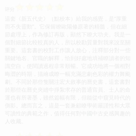
☆
☆
☆
☆
☆
评分
這套《新五代史》（點校本）給我的感覺，是“厚重
而不失靈動”。它保留瞭歐陽修原著的精髓，但在細
節處理上，作為修訂再版，顯然下瞭大功夫。我是一
個對細節比較較真的人，所以校勘質量對我來說至關
重要。這套書的校對工作讓人放心，注釋部分對一些
關鍵地名、官職的解釋，恰到好處地填補瞭讀者的知
識空白，使閱讀過程非常順暢。它成功地將一個相對
晦澀的時期，描繪成瞭一幅充滿悲劇色彩的權力舞颱
劇。不同於那些隻關注宏大敘事的曆史書，這套書對
於那些在曆史夾縫中掙紮求存的普通官員、士人的命
運也有所著墨，雖然篇幅有限，但能從中窺見時代的
側影。總而言之，這是一套兼顧瞭學術嚴謹性和大眾
可讀性的典範之作，值得任何對中國中古史感興趣的
人收藏。