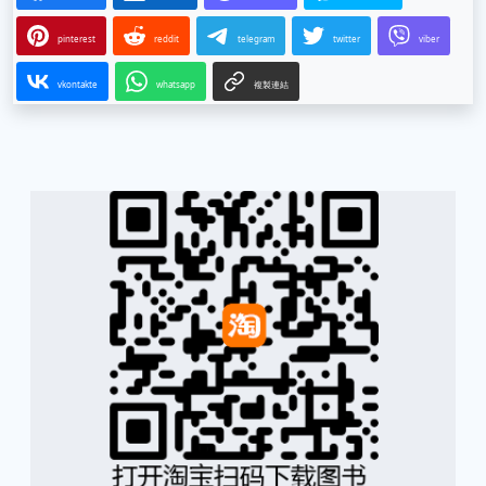
pinterest
reddit
telegram
twitter
viber
vkontakte
whatsapp
複製連結