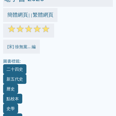
簡體網頁
繁體網頁
||
☆
☆
☆
☆
☆
[宋] 徐無黨... 編
圖書標籤:
二十四史
新五代史
曆史
點校本
史學