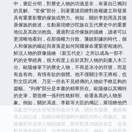
中，褒貶分明，對曆史人物的功過是非，有著自己獨到
的見解。 “世傢”部分，則著重描寫瞭對政權建立和發展
具有重要影響的傢族或勢力。例如，關於李剋用及其後
唐傢族的敘述，生動展現瞭沙陀族在五代曆史中的重要
地位及其政治抱負。通過對這些傢族的描繪，讀者可以
更清晰地看到，在那個權力分散、藩鎮割據的時代，個
人和傢族的崛起與衰落是如何與國傢命運緊密相連的。
鮮活人物的群像描繪 《新五代史》之所以成為一部不
朽的史學經典，很大程度上在於其對人物的刻畫入木三
分。歐陽修筆下的曆史人物，不再是冰冷的符號，而是
有血有肉、有情有欲的個體。他不僅關注帝王將相，也
對文臣武將、乃至一些名不見經傳的人物給予瞭足夠的
篇幅。 “列傳”部分是本書的精華所在。歐陽修以其獨特
的史筆，塑造瞭一係列性格鮮明、命運各異的人物形
象。例如，關於馮道、李穀等大臣的傳記，展現瞭他們
在亂世中的生存智慧和政治手腕；關於安重榮、桑維翰
等人的記述，則揭示瞭那個時代權臣的野心與瘋狂。歐
陽修對於這些人物的描寫，既有對其功績的肯定，也有
對其過失的批評，力求做到客觀公正。例如，在描寫馮