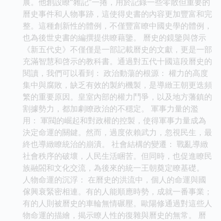
展。他創設瞭“雜記”一捲，用於記錄一些零散但重要的
曆史事件和人物事跡，這使得史書的內容更加豐富和完
整。這種創新性的體例，不僅豐富瞭中國史學的體例，
也為後世史書的編撰提供瞭藉鑒。 曆史的鏡鑒與啓示
《新五代史》不僅僅是一部記載曆史的文獻，更是一部
充滿智慧和啓示的教科書。通過對五代十國這段曆史的
閱讀，我們可以看到： 政治動蕩的根源： 權力的高度
集中與腐敗，缺乏有效的製約機製，是導緻王朝更迭頻
繁的重要原因。皇室內部的權力鬥爭，以及地方藩鎮的
割據勢力，都加劇瞭政治的不穩定。 軍事力量的濫
用： 軍閥的崛起和對政權的控製，使得軍事力量成為
決定命運的關鍵。然而，過度依賴武力，忽視民生，最
終也導緻瞭統治的崩潰。 社會結構的變遷： 戰亂導緻
社會秩序的破壞，人民生活睏苦。但同時，也促進瞭民
族融閤和文化交流，為後來的統一王朝奠定瞭基礎。
人物命運的沉浮： 在曆史的洪流中，個人的命運與國
傢興衰緊密相連。有的人能順應時勢，成就一番事業；
有的人則被曆史的車輪無情碾壓。歐陽修通過對這些人
物命運的描繪，揭示瞭人性的復雜與曆史的無常。 曆