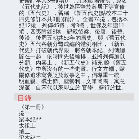
史修訂本共3冊)(精)》，北宋歐陽修撰，原名
《五代史記》，後世為區彆於薛居正等官修
的《五代史》，習稱 《新五代史(點校本二十
四史修訂本共3冊)(精)》。全書74捲，包括本
紀12捲，列傳45捲，考3捲，世傢及年譜11
捲，四夷附錄3捲，記載後梁、後唐、後晉、
後漢、後周五朝共53年的曆史。與《舊五代
史》五代各朝分彆成編的體例相比，《新五
代史》打破朝代界限，將各朝本紀、列傳總
閤在一起，依時間先後編排，並將列傳加以
分類。內容上，《新五代史》補充 瞭《舊五
代史》中所沒有的一些史實。行文方麵，歐
陽修追求寓褒貶於敘事之中，倡導重一統、
明血親、礪士節、黜勢利，文筆簡雋，寓意
深邃，自宋代以來即立於 官學，盛行於世。
目錄
《第一冊》
捲一
梁本紀**
太祖上
捲二
梁本紀二