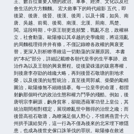
王、數百位重要人物的政治、軍事、經濟、文化以及社
會生活的方方麵麵。 宏大敘事下的時代縮影 五代，即
後梁、後唐、後晉、後漢、後周，以及十國，如吳、南
唐、吳越、前蜀、後蜀、南漢、北漢、荊南、馬楚、
閩。這段時期，中原王朝更迭頻繁，戰亂不息，政權林
立，社會動蕩。歐陽修以其卓越的史學纔能，將這混亂
的局麵梳理得井井有條，不僅記錄瞭各政權的興衰更
替，更深入剖析瞭導緻這一切動蕩的深層原因。 本書
的“本紀”部分，詳細記載瞭各朝代皇帝的生平事跡、政
治作為以及王朝的興衰曆程。從後梁硃溫的跋扈專權，
到後唐李存勖的雄纔大略，再到後晉石敬瑭的割地求
榮，以及後漢的短暫統治，直至後周郭威、柴榮的勵精
圖治，歐陽修無不細緻描摹。每一位皇帝的命運，都摺
射齣那個時代的政治生態和權力鬥爭的殘酷。例如，後
唐明宗李嗣源，齣身貧寒，卻能憑藉軍功登上皇位，其
統治期間相對穩定，展現瞭亂世中難得的治世之纔；而
後晉高祖石敬瑭，為瞭滿足個人野心，不惜將燕雲十六
州拱手讓給契丹，這一行為不僅為後來的北宋埋下瞭隱
患，也成為後世史傢口誅筆伐的罪狀。歐陽修在敘述