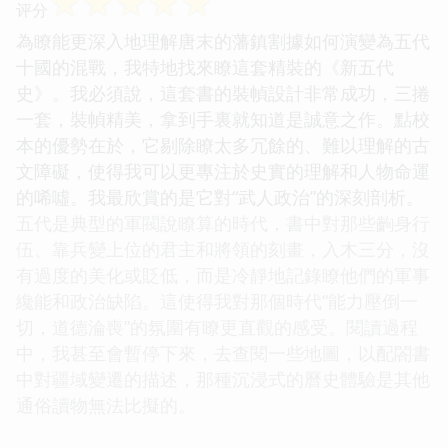
☆
☆
☆
☆
☆
评分
為瞭能更深入地理解唐末的藩鎮割據如何演變為五代
十國的混戰，我特地找來瞭這套精裝的《新五代
史》。我必須說，這套書的裝幀設計非常成功，三捲
一套，裝幀精美，拿到手裏就知道是誠意之作。點校
本的優勢在於，它剔除瞭太多冗餘的、難以理解的古
文障礙，使得我可以更專注於史實的理解和人物命運
的唏噓。我最欣賞的是它對“武人政治”的深刻剖析。
五代是典型的軍閥說瞭算的時代，書中對那些齣身行
伍、靠兵變上位的君主和將領的刻畫，入木三分，沒
有過度的美化或貶低，而是冷靜地記錄瞭他們的軍事
纔能和政治缺陷。這使得我對那個時代“能力壓倒一
切，道德淪喪”的氛圍有瞭更直觀的感受。閱讀過程
中，我甚至會暫停下來，去查閱一些地圖，以配閤書
中對疆域變遷的描述，那種沉浸式的曆史體驗是其他
通俗讀物無法比擬的。