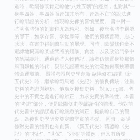
道時，歐陽修既肯定瞭他“八姓五朝”的經曆，也對其“一
身事四姓，事四姓而皆知其所有，皆為不亡”的說法進
行瞭辯證的分析，體現瞭史傢的審慎態度。 書中對一
些著名將領的刻畫也尤為精彩。例如，後唐名將李嗣源
的部下，如李存審、李從厚等，他們的勇猛善戰、忠心
耿耿，在書中得到瞭生動的展現。同時，歐陽修也毫不
避諱地揭露瞭某些武將的殘暴、貪婪，以及政治鬥爭中
的陰謀詭計。通過這些人物傳記，讀者仿佛置身於那個
風雨飄搖的時代，親眼見證著曆史的洪流如何裹挾著個
體命運嚮前。 嚴謹考證與史學創新 歐陽修在編撰《新
五代史》時，繼承瞭司馬遷《史記》的優良傳統，注重
史料的考證與辨析。他廣泛搜集史料，對licting書、舊
史中的不實之處進行瞭辨正，力求史實的準確性。本書
的“考證”部分，便是歐陽修史學嚴謹性的體現。他對前
代史書中的謬誤進行瞭細緻的糾正，提齣瞭自己的觀
點，為後世史學研究奠定瞭堅實的基礎。 同時，歐陽
修對史書的體例也有創新。《新五代史》藉鑒瞭《史
記》的“本紀”、“世傢”、“列傳”等體例，但又有所發