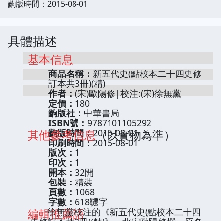
齣版時間：2015-08-01
具體描述
基本信息
商品名稱：
新五代史(點校本二十四史修
訂本共3冊)(精)
作者：
(宋)歐陽修|校注:(宋)徐無黨
定價：
180
齣版社：
中華書局
ISBN號：
9787101105292
其他參考信息
齣版時間：
2015-08-01
（以實物為準）
印刷時間：
2015-08-01
版次：
1
印次：
1
開本：
32開
包裝：
精裝
頁數：
1068
字數：
618韆字
編輯推薦語
徐無黨校注的《新五代史(點校本二十四