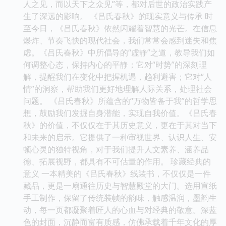
人之见，而以天下之众见”等，都对后世的政治实践产
生了深远的影响。 《吕氏春秋》的现实意义与传承 时
至今日，《吕氏春秋》依然闪耀着智慧的光芒。在信息
爆炸、节奏飞快的现代社会，我们常常会感到迷失和焦
虑。《吕氏春秋》中所倡导的“虚静”之道，教导我们如
何调整心态，保持内心的平静；它对“时势”的深刻理
解，提醒我们在变化中把握机遇，趋利避害；它对“人
情”的洞察，帮助我们更好地理解人际关系，处理社会
问题。 《吕氏春秋》所蕴含的“万物皆备于我”的哲学思
想，鼓励我们发掘自身潜能，实现自我价值。《吕氏春
秋》的价值，不仅仅在于其历史意义，更在于其对当下
和未来的启示。它提供了一种审视世界、认识人生、安
顿心灵的独特视角，对于我们提升人文素养、涵养品
德、拓展视野，都具有不可估量的作用。 珍藏经典的
意义 一本精美的《吕氏春秋》线装书，不仅仅是一件
藏品，更是一扇通往历史与智慧殿堂的大门。选用宣纸
手工制作，保留了传统装帧的韵味，触感温润，墨韵生
动，每一页都凝聚着匠人的心血与对经典的敬意。深蓝
色的封面，沉静而富有质感，仿佛承载着千年文化的厚