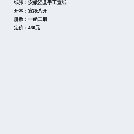
纸张：安徽泾县手工宣纸
开本：宣纸八开
册数：一函二册
定价：
460元