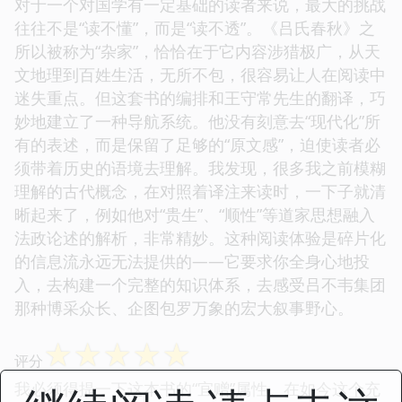
对于一个对国学有一定基础的读者来说，最大的挑战
往往不是“读不懂”，而是“读不透”。《吕氏春秋》之
所以被称为“杂家”，恰恰在于它内容涉猎极广，从天
文地理到百姓生活，无所不包，很容易让人在阅读中
迷失重点。但这套书的编排和王守常先生的翻译，巧
妙地建立了一种导航系统。他没有刻意去“现代化”所
有的表述，而是保留了足够的“原文感”，迫使读者必
须带着历史的语境去理解。我发现，很多我之前模糊
理解的古代概念，在对照着译注来读时，一下子就清
晰起来了，例如他对“贵生”、“顺性”等道家思想融入
法政论述的解析，非常精妙。这种阅读体验是碎片化
的信息流永远无法提供的——它要求你全身心地投
入，去构建一个完整的知识体系，去感受吕不韦集团
那种博采众长、企图包罗万象的宏大叙事野心。
☆
☆
☆
☆
☆
评分
我必须得提一下这本书的“宜赠”属性。在如今这个充