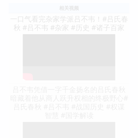
相关视频
一口气看完杂家学派吕不韦！#吕氏春
秋 #吕不韦 #杂家 #历史 #诸子百家
吕不韦凭借一字千金扬名的吕氏春秋
暗藏着他从商人跃升权相的终极野心#
吕氏春秋 #吕不韦 #战国历史 #权谋
智慧 #国学解读