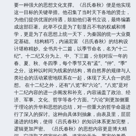
要一种强大的思想文化支撑。《吕氏春秋》便是他实现
这一目标的关键举措。他召集了当时天下各地的贤士，
为他们提供优渥的待遇，鼓励他们著书立说，最终编纂
成这部巨著。此举不仅是为了彰显吕不韦的权威和博
学，更是为了在思想上统一天下，为秦国的统一大业奠
定基础。 结构精巧，内涵宏富 《吕氏春秋》的结构设
计堪称精妙。全书共十二篇，以季节命名，名为“十二
纪”。十二纪又分为上、中、下三篇，分别对应一年的
春、夏、秋、冬四季，每个季节又有“孟”、“仲”、“季”
之分。这种以时间为线索的结构，将自然界的规律与人
类社会的活动紧密地联系在一起，体现了天人合一的思
想。 在十二纪之外，还有“八览”和“六论”。“八览”是对
十二纪内容的进一步阐发和补充，内容涵盖了政治、经
济、军事、文化、哲学等各个方面。“六论”则更加侧重
于理论的升华和思想的总结，对一些重大的哲学命题进
行了深入的探讨。这种由具体到抽象，由表及里，层层
递进的结构，使得《吕氏春秋》的知识体系更加完整，
逻辑更加严密。 《吕氏春秋》的思想内容更是博大精
深。它汲取了儒家的仁爱、道家的无为、墨家的兼爱、