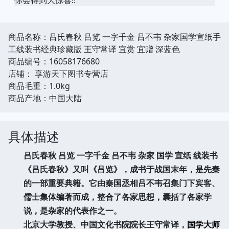
商品名称：吕氏春秋 吕览 一字千金 吕不韦 杂家国学宣纸手
工线装书经典珍藏版 王守常译 宜赏 宜赠 深蓝色
商品编号：16058176680
店铺： 享游天下图书专营店
商品毛重：1.0kg
商品产地：中国大陆
具体描述
吕氏春秋
吕览
一字千金
吕不韦
杂家
国学
宣纸
线装书
《吕氏春秋》又叫《吕览》，成书于战国末年，是先秦
的一部重要典籍。它由秦国丞相吕不韦召集门下宾客、
儒士集体编著而成，整合了各家思想，囊括了各家学
说，是杂家的代表作之一。
北京大学教授、中国文化书院院长王守常译，
国学大师