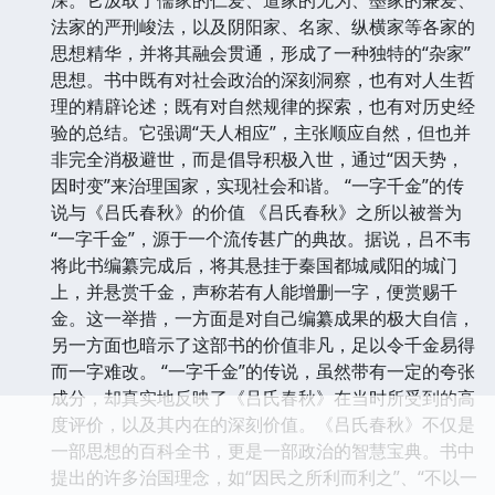
法家的严刑峻法，以及阴阳家、名家、纵横家等各家的
思想精华，并将其融会贯通，形成了一种独特的“杂家”
思想。书中既有对社会政治的深刻洞察，也有对人生哲
理的精辟论述；既有对自然规律的探索，也有对历史经
验的总结。它强调“天人相应”，主张顺应自然，但也并
非完全消极避世，而是倡导积极入世，通过“因天势，
因时变”来治理国家，实现社会和谐。 “一字千金”的传
说与《吕氏春秋》的价值 《吕氏春秋》之所以被誉为
“一字千金”，源于一个流传甚广的典故。据说，吕不韦
将此书编纂完成后，将其悬挂于秦国都城咸阳的城门
上，并悬赏千金，声称若有人能增删一字，便赏赐千
金。这一举措，一方面是对自己编纂成果的极大自信，
另一方面也暗示了这部书的价值非凡，足以令千金易得
而一字难改。 “一字千金”的传说，虽然带有一定的夸张
成分，却真实地反映了《吕氏春秋》在当时所受到的高
度评价，以及其内在的深刻价值。《吕氏春秋》不仅是
一部思想的百科全书，更是一部政治的智慧宝典。书中
提出的许多治国理念，如“因民之所利而利之”、“不以一