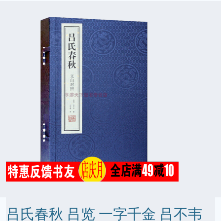
吕氏春秋 吕览 一字千金 吕不韦