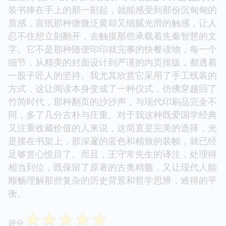
装书捧在手上的那一刻起，就能感受到那份沉甸甸的
质感，宣纸那种微微泛黄却又细腻光滑的触感，让人
忍不住想立刻翻开，去触摸那些承载着先秦智慧的文
字。它不是那种随便印印就完事的快餐读物，每一个
细节，从精美的封面设计到严谨的内页排版，都透着
一股子匠人的坚持。我尤其欣赏它采用了手工线装的
方式，这让阅读本身变成了一种仪式，仿佛穿越回了
竹简时代，那种翻页的沙沙声，与现代印刷品完全不
同，多了几分古朴与庄重。对于我这种既爱国学经典
又注重收藏价值的人来说，这简直是完美的选择，光
是摆在书架上，那深邃的蓝色和精致的装帧，就已经
足够赏心悦目了。而且，王守常先生的译注，处理得
相当到位，既保留了原著的古奥精髓，又让现代人能
顺畅理解那些复杂的历史背景和哲学思辨，难得的平
衡。
☆
☆
☆
☆
☆
评分