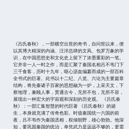
《吕氏春秋》，一部横空出世的奇书，自问世以来，便
以其博大精深的内涵、汪洋恣肆的文风、包罗万象的学
识，在中国思想史和文化史上留下了浓墨重彩的一笔。
它并非一人一时之作，而是汇聚了秦国名相吕不韦门下
三千食客，历时十九年，呕心沥血编纂而成的一部百科
全书式的巨著。此书以十二纪、八览、六论为主要篇章
结构，将先秦诸子百家的思想融为一炉，上采天文，下
察地理，兼顾人事，贯通古今，无所不包，无所不容，
展现出一种宏大的宇宙观和深刻的历史观。 《吕氏春
秋》：一部汇集智慧的时代巨著 《吕氏春秋》的诞
生，本身就充满了传奇色彩。时值秦国统一六国的前
夜，吕不韦作为秦国丞相，权倾朝野，雄心勃勃。他深
知，要巩固秦国的统治，单凭武力是远远不够的，更需