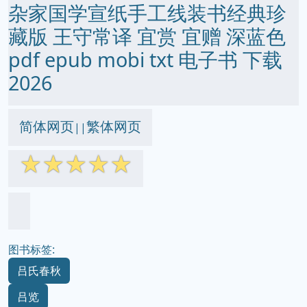
杂家国学宣纸手工线装书经典珍
藏版 王守常译 宜赏 宜赠 深蓝色
pdf epub mobi txt 电子书 下载
2026
简体网页
繁体网页
||
☆
☆
☆
☆
☆
图书标签:
吕氏春秋
吕览