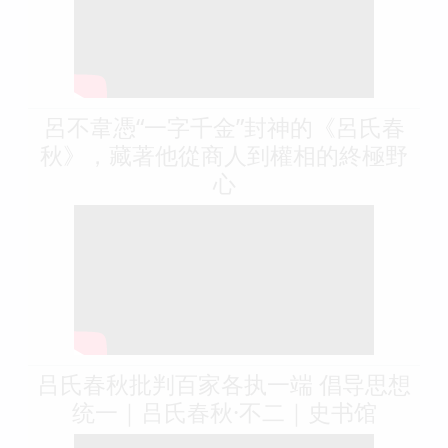
呂不韋憑“一字千金”封神的《呂氏春
秋》，藏著他從商人到權相的終極野
心
吕氏春秋批判百家各执一端 倡导思想
统一｜吕氏春秋·不二｜史书馆