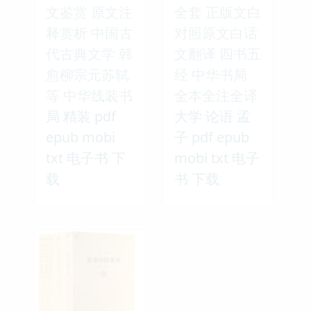
文鉴赏 原文注
全套 正版文白
释赏析 中国古
对照原文白话
代古典文学 韩
文翻译 四书五
愈柳宗元苏轼
经 中华书局
等 中华线装书
全本全注全译
局 精装 pdf
大学 论语 孟
epub mobi
子 pdf epub
txt 电子书 下
mobi txt 电子
载
书 下载