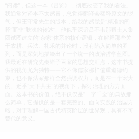
“阅读”，但这一本《吕览》，彻底改变了我的看法。
我通常对译本不太感冒，总觉得翻译会稀释原文的锐
气，但王守常先生的版本，给我的感觉是“精准的阐
释”而非“肤浅的转述”。他似乎深谙吕不韦那帮士人集
团试图建立的“杂家”体系的核心逻辑，在解释那些关
于农耕、兵法、礼乐的并论时，没有陷入简单的罗
列，而是深刻地描绘出了一个统一的政治哲学蓝图。
我最近在研究先秦诸子百家的思想交汇点，这本书提
供的视角尤为独特——它不像儒家那样偏重道德约
束，也不像法家那样全然强调权力，而是在一个宏大
的、近乎“天下共主”的视角下，探讨治理的方方面
面。这本书的价值，绝不仅仅是“一字千金”的典故那
么简单，它提供的是一套完整的、面向实践的治国方
略，对于理解中国古代精英阶层的世界观，具有不可
替代的意义。