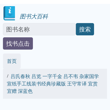
图书大百科
搜索
找书点击
首页
吕氏春秋 吕览 一字千金 吕不韦 杂家国学
宣纸手工线装书经典珍藏版 王守常译 宜赏
宜赠 深蓝色