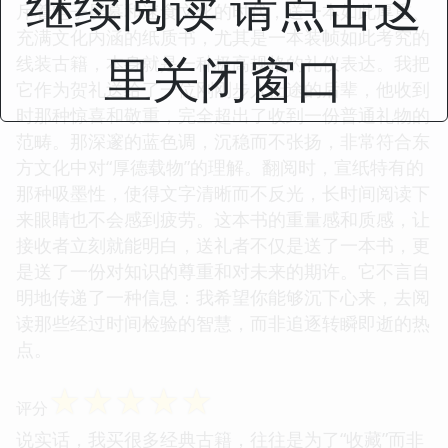
继续阅读 请点击这
斥着电子屏幕和速食文化的时代，送一本如此厚重、
充满文化内涵的纸质书，尤其是一本装帧如此考究的
里关闭窗口
线装古籍，本身就是一种极高规格的礼仪表达。我把
它作为贺礼送给了一位刚刚步入仕途的后辈，他收到
时那种惊喜和敬重，完全超出了收到一份普通礼物的
范畴。那深邃的蓝色调，沉稳而不张扬，非常符合东
方文化中对“厚德载物”的理解。翻阅时，宣纸特有的
那种吸墨性，使得文字清晰而不反光，长时间阅读下
来眼睛也不会感到疲劳。这本书的重量感和质感，让
接收者立刻就能明白，送礼者不仅是送了一本书，更
是送了一份对知识的尊重和对未来的期许。它不言自
明地传递了一种信息：我希望你能够沉下心来，去阅
读那些经过时间检验的智慧，而非追逐转瞬即逝的热
点。
☆
☆
☆
☆
☆
评分
说实话，我买很多经典古籍，往往是为了“收藏”而非