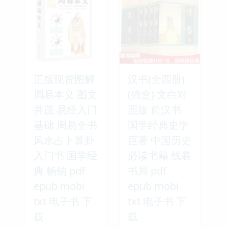
正版现货图解
汉书(全四册)
周易本义 图文
(插盒) 文白对
并茂 易经入门
照版 前汉书
基础 周易全书
国学经典史学
风水占卜算卦
巨著 中国历史
入门书 国学经
必读书籍 线装
典 畅销 pdf
书局 pdf
epub mobi
epub mobi
txt 电子书 下
txt 电子书 下
载
载