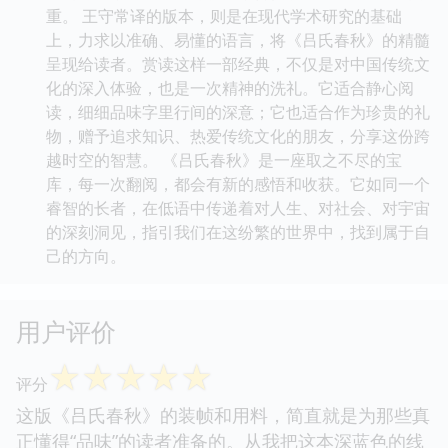
重。 王守常译的版本，则是在现代学术研究的基础
上，力求以准确、易懂的语言，将《吕氏春秋》的精髓
呈现给读者。赏读这样一部经典，不仅是对中国传统文
化的深入体验，也是一次精神的洗礼。它适合静心阅
读，细细品味字里行间的深意；它也适合作为珍贵的礼
物，赠予追求知识、热爱传统文化的朋友，分享这份跨
越时空的智慧。 《吕氏春秋》是一座取之不尽的宝
库，每一次翻阅，都会有新的感悟和收获。它如同一个
睿智的长者，在低语中传递着对人生、对社会、对宇宙
的深刻洞见，指引我们在这纷繁的世界中，找到属于自
己的方向。
用户评价
☆
☆
☆
☆
☆
评分
这版《吕氏春秋》的装帧和用料，简直就是为那些真
正懂得“品味”的读者准备的。从我把这本深蓝色的线