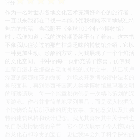
☆
☆
☆
☆
☆
评分
作为一名对世界各地文化艺术充满好奇心的旅行者，
一直以来我都在寻找一本能带领我领略不同地域独特
魅力的书籍。当我翻开《全球100个特色博物馆》
时，我便知道，我的这份期盼终于有了着落。这本书
不像我以往读过的那些枯燥乏味的博物馆介绍，它以
一种更加生动、形象的方式，为我展现了一个个鲜活
的文化空间。 书中的每一页都充满了惊喜，仿佛我
正亲自漫步在那些古老而神秘的展厅之中。从巴黎卢
浮宫的蒙娜丽莎的微笑，到埃及开罗博物馆中法老的
神秘面具，再到墨西哥国家人类学博物馆里玛雅文明
的璀璨遗珠，每一个篇章都仿佛是一次精心策划的深
度游览。作者并非简单地罗列展品，而是深入挖掘每
个博物馆背后所承载的历史故事、文化意义以及其独
特的建筑风格和设计理念。我尤其喜欢其中关于维也
纳自然史博物馆的章节，它不仅仅展示了令人惊叹的
恐龙化石和珍贵的宝石，更让我体会到了科学探索的