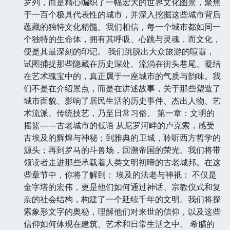
罗列，而是精心编织了一幅宏大的世界文化图景，聚焦
于一百个极具代表性的城市，并深入挖掘这些城市背后
蕴藏的独特文化精髓。我们相信，每一个城市都如同一
个独特的生命体，拥有其呼吸、心跳与灵魂，而文化，
便是其最深刻的印记。 我们跳脱出大众旅游的喧嚣，
试图捕捉那些隐藏在历史深处、流淌在街头巷尾、凝结
在艺术瑰宝中的，真正属于一座城市的气质与韵味。我
们不是在介绍景点，而是在讲述故事，关于那些塑造了
城市面貌、影响了居民生活的历史事件、杰出人物、艺
术流派、传统技艺，乃至日常习俗。 第一章：文明的
摇篮——古老城市的低语 从尼罗河畔的卢克索，感受
古埃及的辉煌与神秘；到雅典的卫城，聆听西方哲学的
源头；再到罗马的斗兽场，回溯帝国的荣光。我们将带
领读者走进那些承载着人类文明初啼的古老城邦。在这
些章节中，你将了解到： 埃及的法老与神祇： 不仅是
金字塔的宏伟，更是他们如何通过神话、宗教仪式和复
杂的社会结构，构建了一个延续千年的文明。我们将探
索象形文字的奥秘，理解他们对来世的信仰，以及这些
信仰如何体现在建筑、艺术和日常生活之中。 希腊的