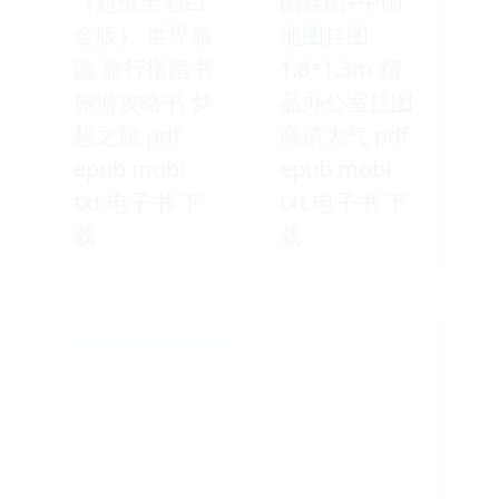
（超值全彩白
图挂图+中国
金版） 世界旅
地图挂图
游 旅行指南书
1.8*1.3m 精
旅游攻略书 梦
品办公室挂图
想之旅 pdf
高清大气 pdf
epub mobi
epub mobi
txt 电子书 下
txt 电子书 下
载
载