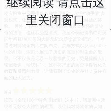
继续阅读 请点击这
列出那些令人眼花缭乱的科技展品，而是着重描绘了
参观者如何在模拟驾驶舱中体验飞行，或者如何在互
动实验室中亲手操作各种物理实验。这种“动手”的参
里关闭窗口
观模式，让知识不再是枯燥的文字，而是鲜活的体
验。 另外，书中对那些充满情感和人文关怀的博物
馆的描绘，也让我受益匪浅。我至今仍记得书中对美
国华盛顿特区“美国大屠杀纪念博物馆”的记述。作者
通过对博物馆内部空间布局、展陈方式以及幸存者证
词的引用，深刻地展现了历史的沉重和对生命的敬
畏。它不仅仅是记录一段悲惨的历史，更是提醒人们
铭记教训，珍视和平。这种将严肃的历史事件转化为
教育和反思的力量，让我看到了博物馆在社会责任方
面的巨大潜力。
☆
☆
☆
☆
☆
评分
读完《全球100个特色博物馆》这本书，我脑海中萦
绕着无数令人神往的画面。以往我对博物馆的认知，