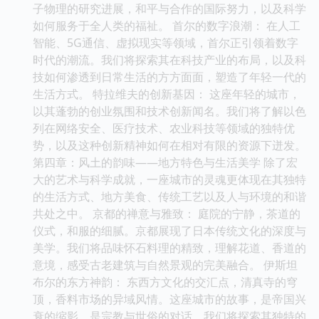
子物理的研究进展，和平与合作的国际努力，以及科学
如何服务于全人类的福祉。 首尔的数字浪潮： 在人工
智能、5G通信、虚拟现实等领域，首尔正引领着数字
时代的潮流。我们将探索其在科技产业的布局，以及科
技如何渗透到日常生活的方方面面，塑造了年轻一代的
生活方式。 特拉维夫的创新基因： 这座年轻的城市，
以其蓬勃的创业氛围和技术创新闻名。我们将了解以色
列在网络安全、医疗技术、农业科技等领域的独特优
势，以及这种创新精神如何在相对有限的资源下迸发。
第四章：风土的韵味——地方特色与生活美学 除了宏
大的艺术与科学成就，一座城市的灵魂更体现在其独特
的生活方式、地方美食、传统工艺以及人与环境的和谐
共处之中。 京都的禅意与雅致： 庭院的宁静，茶道的
仪式，和服的细腻。京都展现了日本传统文化的深度与
美学。我们将品味怀石料理的精致，理解花道、香道的
意境，感受古老建筑与自然景观的完美融合。 伊斯坦
布尔的东方神韵： 东西方文化的交汇点，清真寺的穹
顶，香料市场的异域风情。这座城市的故事，是帝国兴
衰的缩影，是宗教与世俗的对话。我们将探索其独特的