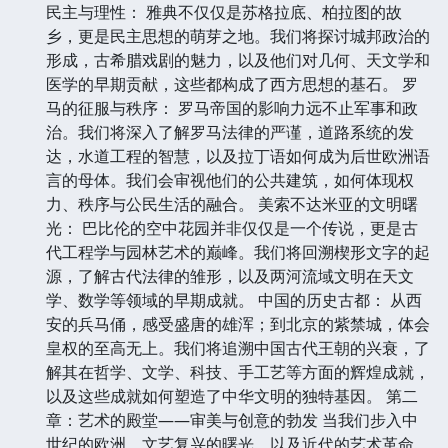
民主与理性： 雅典不仅仅是苏格拉底、柏拉图的故
乡，更是民主思想的萌芽之地。我们将探讨城邦政治的
形成，古希腊戏剧的魅力，以及他们对几何、天文学和
医学的早期贡献，这些都构成了西方思想的基石。 罗
马的征服与秩序： 罗马帝国的影响力远不止军事和政
治。我们将深入了解罗马法律的严谨，道路系统的发
达，水道工程的智慧，以及拉丁语如何成为后世欧洲语
言的母体。我们会审视他们的公共建筑，如何体现权
力、秩序与公民生活的融合。 美索不达米亚的文明曙
光： 巴比伦的空中花园并非仅仅是一个传说，更是古
代工程学与园林艺术的巅峰。我们将回溯楔形文字的起
源，了解古代法律的雏形，以及两河流域文明在天文
学、数学等领域的早期成就。 中国的历史古都： 从西
安的兵马俑，感受盛唐的雄浑；到北京的紫禁城，体会
皇权的至高无上。我们将追溯中国古代王朝的兴衰，了
解其在哲学、文学、科技、手工艺等方面的辉煌成就，
以及这些成就如何塑造了中华文明的独特基因。 第二
章：艺术的殿堂——审美与创意的勃发 当我们步入中
世纪的欧洲，文艺复兴的曙光，以及近代的艺术革命，