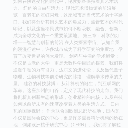
如何在快速变化的时代中，伦敦始终保持着其艺术活
力。 纽约的自由与活力： 现代艺术博物馆的前沿展
览，百老汇的霓虹闪烁，这座城市是当代艺术的十字路
口。我们将分析其街头艺术的爆发力，波普艺术的时代
印记，以及这座移民城市如何不断吸收、融合、创新，
成为全球文化的一个重要策源地。 第三章：科学的灯
塔——智慧与创新的前沿 在人类探索宇宙、认知自我
的漫漫征途中，许多城市成为了科学研究的集聚地，孕
育了改变世界的伟大发现。 剑桥与牛津的学术殿堂：
不仅是古老的大学，更是无数科学巨匠的摇篮。我们将
追溯牛顿的万有引力，达尔文的进化论，以及当代量子
物理、生物科技等前沿研究的脉络，理解学术传承的力
量。 硅谷的科技脉搏： 从计算机的诞生，到互联网的
革命。这座加州的山谷，定义了现代科技的走向。我们
将剖析其创新生态的形成，创业精神的内核，以及科技
如何以前所未有的速度改变着人类的生活方式。 日内
瓦的国际视野： 作为联合国欧洲总部所在地，日内瓦
不仅是国际会议的中心，更是许多重要科研机构的所在
地，例如欧洲核子研究中心（CERN）。我们将了解粒