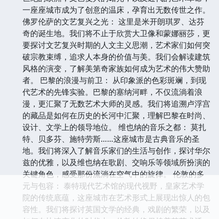
一座座城市成为了创意的温床，孕育出无数传世之作。
佛罗伦萨的文艺复兴之光： 这里是米开朗琪罗、达芬
奇的诞生地。我们将不止于欣赏大卫像和蒙娜丽莎，更
要探讨文艺复兴时期的人文主义思潮，艺术家们如何突
破宗教束缚，追求人本身的价值与美。我们会解读建筑
风格的演变，了解美第奇家族如何成为艺术的伟大赞助
者。 巴黎的浪漫与前卫： 从印象派的色彩斑斓，到现
代艺术的先锋实验。巴黎的塞纳河畔，不仅流淌着浪
漫，更汇聚了无数艺术大师的灵感。我们将追溯卢浮宫
的藏品是如何在历史的长河中汇聚，理解巴黎在时尚、
设计、文学上的领导地位。 维也纳的音乐之都： 莫扎
特、贝多芬、施特劳斯……这座城市是古典音乐的圣
地。我们将深入了解音乐家们的生活与创作，探讨华尔
兹的优雅，以及维也纳在歌剧、交响乐等领域所扮演的
关键角色，感受那份流淌在空气中的旋律。 伦敦的多
元与包容： 泰特现代艺术馆的现代视野，皇家艺术学
院的传统底蕴，这座城市在艺术形式上展现出惊人的包
容性。我们将探讨英国文学的经典，戏剧的繁荣，以及