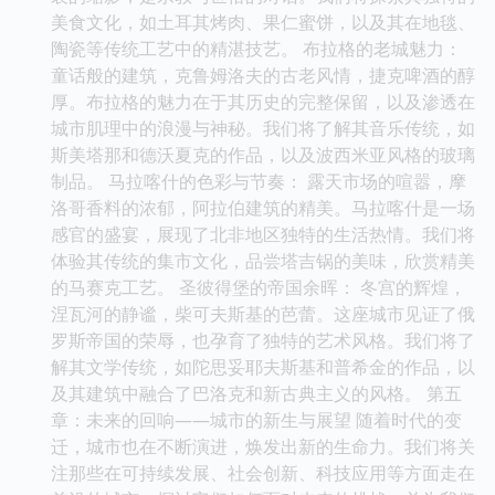
美食文化，如土耳其烤肉、果仁蜜饼，以及其在地毯、
陶瓷等传统工艺中的精湛技艺。 布拉格的老城魅力：
童话般的建筑，克鲁姆洛夫的古老风情，捷克啤酒的醇
厚。布拉格的魅力在于其历史的完整保留，以及渗透在
城市肌理中的浪漫与神秘。我们将了解其音乐传统，如
斯美塔那和德沃夏克的作品，以及波西米亚风格的玻璃
制品。 马拉喀什的色彩与节奏： 露天市场的喧嚣，摩
洛哥香料的浓郁，阿拉伯建筑的精美。马拉喀什是一场
感官的盛宴，展现了北非地区独特的生活热情。我们将
体验其传统的集市文化，品尝塔吉锅的美味，欣赏精美
的马赛克工艺。 圣彼得堡的帝国余晖： 冬宫的辉煌，
涅瓦河的静谧，柴可夫斯基的芭蕾。这座城市见证了俄
罗斯帝国的荣辱，也孕育了独特的艺术风格。我们将了
解其文学传统，如陀思妥耶夫斯基和普希金的作品，以
及其建筑中融合了巴洛克和新古典主义的风格。 第五
章：未来的回响——城市的新生与展望 随着时代的变
迁，城市也在不断演进，焕发出新的生命力。我们将关
注那些在可持续发展、社会创新、科技应用等方面走在