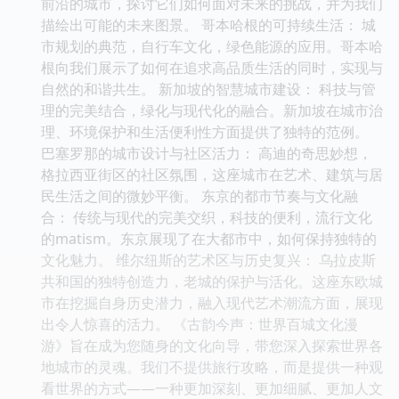
前沿的城市，探讨它们如何面对未来的挑战，并为我们
描绘出可能的未来图景。 哥本哈根的可持续生活： 城
市规划的典范，自行车文化，绿色能源的应用。哥本哈
根向我们展示了如何在追求高品质生活的同时，实现与
自然的和谐共生。 新加坡的智慧城市建设： 科技与管
理的完美结合，绿化与现代化的融合。新加坡在城市治
理、环境保护和生活便利性方面提供了独特的范例。
巴塞罗那的城市设计与社区活力： 高迪的奇思妙想，
格拉西亚街区的社区氛围，这座城市在艺术、建筑与居
民生活之间的微妙平衡。 东京的都市节奏与文化融
合： 传统与现代的完美交织，科技的便利，流行文化
的matism。东京展现了在大都市中，如何保持独特的
文化魅力。 维尔纽斯的艺术区与历史复兴： 乌拉皮斯
共和国的独特创造力，老城的保护与活化。这座东欧城
市在挖掘自身历史潜力，融入现代艺术潮流方面，展现
出令人惊喜的活力。 《古韵今声：世界百城文化漫
游》旨在成为您随身的文化向导，带您深入探索世界各
地城市的灵魂。我们不提供旅行攻略，而是提供一种观
看世界的方式——一种更加深刻、更加细腻、更加人文