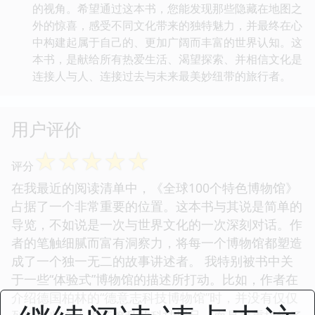
的视角。希望通过这本书，您能发现那些隐藏在地图之
外的惊喜，感受不同文化带来的独特魅力，并最终在心
中构建起属于自己的、更加广阔而丰富的世界认知。这
本书，是献给所有热爱生活、渴望探索、并相信文化是
连接人与人、连接过去与未来最美妙纽带的旅行者。
用户评价
☆
☆
☆
☆
☆
评分
在我最近的阅读清单中，《全球100个特色博物馆》
占据了一个非常重要的位置。这本书与其说是简单的
导览，不如说是一次与世界文化的一次深刻对话。作
者的笔触细腻而富有洞察力，将每一个博物馆都塑造
成了一个独一无二的故事讲述者。 我特别被书中关
于一些“体验式”博物馆的描述所打动。比如，作者在
介绍德国柏林的“德意志科技博物馆”时，并没有仅仅